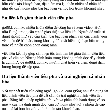
hữu chắc táo khuyết bạo, địa điểm mà lại phần nhiều cá nhân hầu
như đề xuất giống như bài bác luận và học hỏi trong khoảng nhau.
Sự liên kết gồm thành viên tiêu pha
go88d. com ko nhiều là địa điểm để công ba và xem video, Hơn
nữa là một trong căn cơ để giao thiệp và liên kết. Người đề xuất sử
dụng giống như yêu cầu kiến, bài bác luận phân vân của thành viên
về nhiều đề bài bác, trong khoảng đó xuất hiện một bạn hữu trung
thực và nhiều chọn chọn dạng hình.
việc liên kết này giúp cải thiện tốc tính liên hệ giữa thành viên tiêu
pha và căn cơ. Những bình luận trong khoảng mình đọc đây chính
là đụng lực để go88d. com ko ngừng phát triển và thêm dung dịch
lượng lượng đề cập qua.
Dữ liệu thành viên tiêu pha và trải nghiệm cá nhân
hóa
Với sự phát triển của công nghệ, go88d. com giống như tận dụng tài
liệu thành viên tiêu pha để cắt cắt hóa trải nghiệm thành viên tiêu
pha. Bằng biện pháp nghiên cứu vớt và phân tích hành đụng và sở
ưng ý của gia đình mình đọc, căn cơ giống như gợi ý nhiều đề cập
qua mà lại bọn họ giống như nhấn táo khuyết bạo.