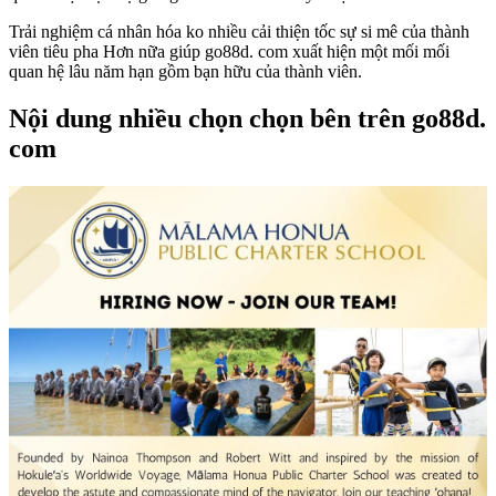
Trải nghiệm cá nhân hóa ko nhiều cải thiện tốc sự si mê của thành
viên tiêu pha Hơn nữa giúp go88d. com xuất hiện một mối mối
quan hệ lâu năm hạn gồm bạn hữu của thành viên.
Nội dung nhiều chọn chọn bên trên go88d.
com