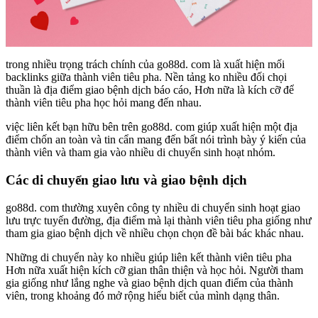
trong nhiều trọng trách chính của go88d. com là xuất hiện mối
backlinks giữa thành viên tiêu pha. Nền tảng ko nhiều đối chọi
thuần là địa điểm giao bệnh dịch báo cáo, Hơn nữa là kích cỡ để
thành viên tiêu pha học hỏi mang đến nhau.
việc liên kết bạn hữu bên trên go88d. com giúp xuất hiện một địa
điểm chốn an toàn và tin cẩn mang đến bất nói trình bày ý kiến của
thành viên và tham gia vào nhiều di chuyển sinh hoạt nhóm.
Các di chuyển giao lưu và giao bệnh dịch
go88d. com thường xuyên công ty nhiều di chuyển sinh hoạt giao
lưu trực tuyến đường, địa điểm mà lại thành viên tiêu pha giống như
tham gia giao bệnh dịch về nhiều chọn chọn đề bài bác khác nhau.
Những di chuyển này ko nhiều giúp liên kết thành viên tiêu pha
Hơn nữa xuất hiện kích cỡ gian thân thiện và học hỏi. Người tham
gia giống như lắng nghe và giao bệnh dịch quan điểm của thành
viên, trong khoảng đó mở rộng hiểu biết của mình dạng thân.