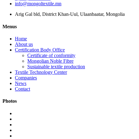
info@mongoltextile.mn
Arig Gal bld, District Khan-Uul, Ulaanbaatar, Mongolia
Menus
Home
About us
Certification Body Office
Certificate of conformity
Mongolian Noble Fibre
Sustainable textile production
Textile Technology Center
Companies
News
Contact
Photos