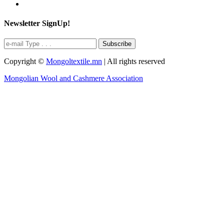
Newsletter SignUp!
Subscribe
Copyright ©
Mongoltextile.mn
| All rights reserved
Mongolian Wool and Cashmere Association