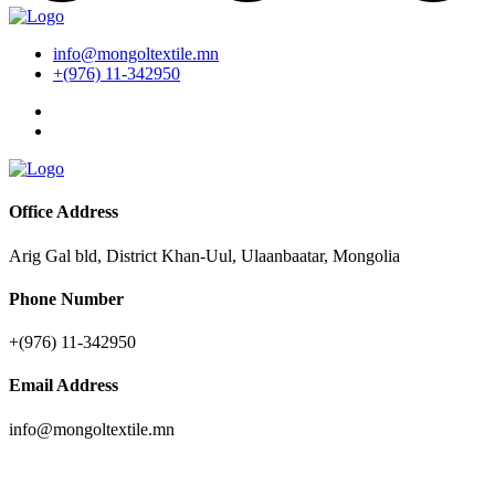
info@mongoltextile.mn
+(976) 11-342950
Office Address
Arig Gal bld, District Khan-Uul, Ulaanbaatar, Mongolia
Phone Number
+(976) 11-342950
Email Address
info@mongoltextile.mn
News