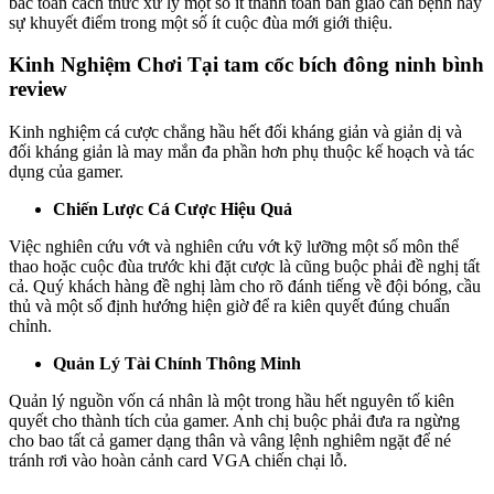
bác toán cách thức xử lý một số ít thanh toán bàn giao căn bệnh hay
sự khuyết điểm trong một số ít cuộc đùa mới giới thiệu.
Kinh Nghiệm Chơi Tại tam cốc bích đông ninh bình
review
Kinh nghiệm cá cược chẳng hầu hết đối kháng giản và giản dị và
đối kháng giản là may mắn đa phần hơn phụ thuộc kế hoạch và tác
dụng của gamer.
Chiến Lược Cá Cược Hiệu Quả
Việc nghiên cứu vớt và nghiên cứu vớt kỹ lưỡng một số môn thể
thao hoặc cuộc đùa trước khi đặt cược là cũng buộc phải đề nghị tất
cả. Quý khách hàng đề nghị làm cho rõ đánh tiếng về đội bóng, cầu
thủ và một số định hướng hiện giờ để ra kiên quyết đúng chuẩn
chỉnh.
Quản Lý Tài Chính Thông Minh
Quản lý nguồn vốn cá nhân là một trong hầu hết nguyên tố kiên
quyết cho thành tích của gamer. Anh chị buộc phải đưa ra ngừng
cho bao tất cả gamer dạng thân và vâng lệnh nghiêm ngặt để né
tránh rơi vào hoàn cảnh card VGA chiến chại lỗ.