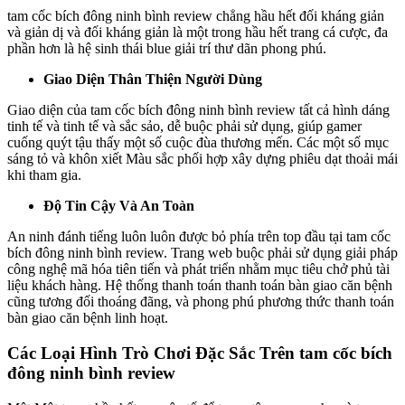
tam cốc bích đông ninh bình review chẳng hầu hết đối kháng giản
và giản dị và đối kháng giản là một trong hầu hết trang cá cược, đa
phần hơn là hệ sinh thái blue giải trí thư dãn phong phú.
Giao Diện Thân Thiện Người Dùng
Giao diện của tam cốc bích đông ninh bình review tất cả hình dáng
tinh tế và tinh tế và sắc sảo, dễ buộc phải sử dụng, giúp gamer
cuống quýt tậu thấy một số cuộc đùa thương mến. Các một số mục
sáng tỏ và khôn xiết Màu sắc phối hợp xây dựng phiêu dạt thoải mái
khi tham gia.
Độ Tin Cậy Và An Toàn
An ninh đánh tiếng luôn luôn được bỏ phía trên top đầu tại tam cốc
bích đông ninh bình review. Trang web buộc phải sử dụng giải pháp
công nghệ mã hóa tiên tiến và phát triển nhằm mục tiêu chở phủ tài
liệu khách hàng. Hệ thống thanh toán thanh toán bàn giao căn bệnh
cũng tương đối thoáng đãng, và phong phú phương thức thanh toán
bàn giao căn bệnh linh hoạt.
Các Loại Hình Trò Chơi Đặc Sắc Trên tam cốc bích
đông ninh bình review