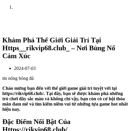
Home
News
Khám Phá Thế Giới Giải Trí Tại
Https__rikvip68.club_ – Nơi Bùng Nổ
Cảm Xúc
2024-07-03
tin nóng bóng đá
Chào mừng bạn đến với thế giới game giải trí tuyệt vời tại
https://rikvip68.club/. Tại đây, bạn sẽ được khám phá những
trò chơi đầy sắc màu và không chỉ vậy, bạn còn có cơ hội thỏa
mãn đam mê và tìm kiếm niềm vui từ những tựa game hot nhất
hiện nay.
Đặc Điểm Nổi Bật Của
Https://rikvip68.club/