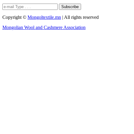
Subscribe
Copyright ©
Mongoltextile.mn
| All rights reserved
Mongolian Wool and Cashmere Association