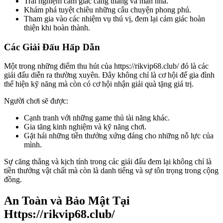
Trải nghiệm cảm giác căng thẳng và mãn nhã.
Khám phá tuyệt chiêu những câu chuyện phong phú.
Tham gia vào các nhiệm vụ thú vị, đem lại cảm giác hoàn
thiện khi hoàn thành.
Các Giải Đấu Hấp Dẫn
Một trong những điểm thu hút của https://rikvip68.club/ đó là các
giải đấu diễn ra thường xuyên. Đây không chỉ là cơ hội để gia đình
thể hiện kỹ năng mà còn có cơ hội nhận giải quà tặng giá trị.
Người chơi sẽ được:
Cạnh tranh với những game thủ tài năng khác.
Gia tăng kinh nghiệm và kỹ năng chơi.
Gặt hái những tiền thưởng xứng đáng cho những nỗ lực của
mình.
Sự căng thẳng và kịch tính trong các giải đấu đem lại không chỉ là
tiền thưởng vật chất mà còn là danh tiếng và sự tôn trọng trong cộng
đồng.
An Toàn và Bảo Mật Tại
Https://rikvip68.club/