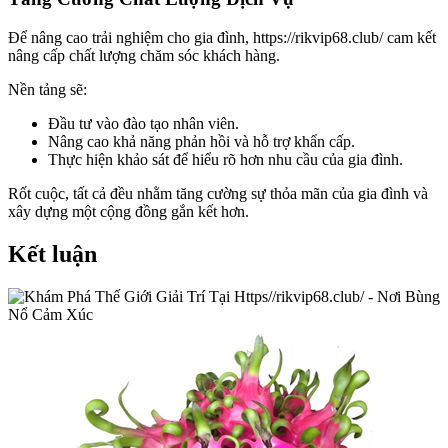
Để nâng cao trải nghiệm cho gia đình, https://rikvip68.club/ cam kết
nâng cấp chất lượng chăm sóc khách hàng.
Nền tảng sẽ:
Đầu tư vào đào tạo nhân viên.
Nâng cao khả năng phản hồi và hỗ trợ khẩn cấp.
Thực hiện khảo sát để hiểu rõ hơn nhu cầu của gia đình.
Rốt cuộc, tất cả đều nhằm tăng cường sự thỏa mãn của gia đình và
xây dựng một cộng đồng gắn kết hơn.
Kết luận