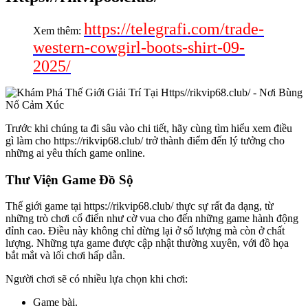
https://telegrafi.com/trade-
Xem thêm:
western-cowgirl-boots-shirt-09-
2025/
Trước khi chúng ta đi sâu vào chi tiết, hãy cùng tìm hiểu xem điều
gì làm cho https://rikvip68.club/ trở thành điểm đến lý tưởng cho
những ai yêu thích game online.
Thư Viện Game Đồ Sộ
Thế giới game tại https://rikvip68.club/ thực sự rất đa dạng, từ
những trò chơi cổ điển như cờ vua cho đến những game hành động
đỉnh cao. Điều này không chỉ dừng lại ở số lượng mà còn ở chất
lượng. Những tựa game được cập nhật thường xuyên, với đồ họa
bắt mắt và lối chơi hấp dẫn.
Người chơi sẽ có nhiều lựa chọn khi chơi:
Game bài.