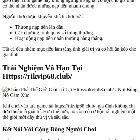
giao diện chơi game này không ngừng mang lại cơ hội cho gia đình
có thể nhận được những nạp tiền nhanh chóng.
Người chơi được khuyến khích chơi bởi:
Thưởng nạp tiền lần đầu.
Các chương trình quay số trúng thưởng.
Hoạt động nạp tiền nhận thưởng hàng tháng.
Tất cả đều nhằm mục tiêu làm tăng tính giải trí và cơ hội ăn kèo cho
gia đình.
Trải Nghiệm Vô Hạn Tại
Https://rikvip68.club/
Khi chơi vào tựa game tại https://rikvip68.club/, gia đình không chỉ
đơn thuần là giải trí. Hơn thế nữa, họ còn có cơ hội trải nghiệm một
thế giới mới đầy thú vị và sâu sắc.
Kết Nối Với Cộng Đồng Người Chơi