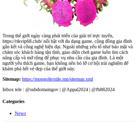
Trong thế giới ngày càng phát triển của giải trí trực tuyến,
https://rikvip68.club/ nổi bật với đa dạng game, cộng đồng gia đình
gắn kết và công nghệ hiện đại. Ngoài những yếu tố như bảo mật và
chăm sóc khách hàng tận tình, giao diện chơi game luôn tìm cách
nâng cấp và mở rộng để phục vụ nhu cầu của gia đình. Là một
người yêu thích game, bạn không nên bỏ lỡ cơ hội trải nghiệm để
khám phá hết vẻ đẹp của thế giới này.
Sitemap:
https://mongoltextile.mn/sitemap.xml
Inbox tele : @subdomaingov | @Appal2024 | @fb882024
Categories
News