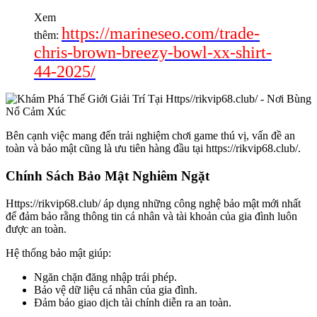
Xem
https://marineseo.com/trade-
thêm:
chris-brown-breezy-bowl-xx-shirt-
44-2025/
Bên cạnh việc mang đến trải nghiệm chơi game thú vị, vấn đề an
toàn và bảo mật cũng là ưu tiên hàng đầu tại https://rikvip68.club/.
Chính Sách Bảo Mật Nghiêm Ngặt
Https://rikvip68.club/ áp dụng những công nghệ bảo mật mới nhất
để đảm bảo rằng thông tin cá nhân và tài khoản của gia đình luôn
được an toàn.
Hệ thống bảo mật giúp:
Ngăn chặn đăng nhập trái phép.
Bảo vệ dữ liệu cá nhân của gia đình.
Đảm bảo giao dịch tài chính diễn ra an toàn.