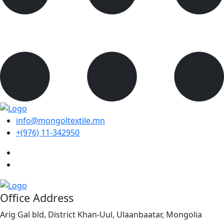
info@mongoltextile.mn
+(976) 11-342950
Office Address
Arig Gal bld, District Khan-Uul, Ulaanbaatar, Mongolia