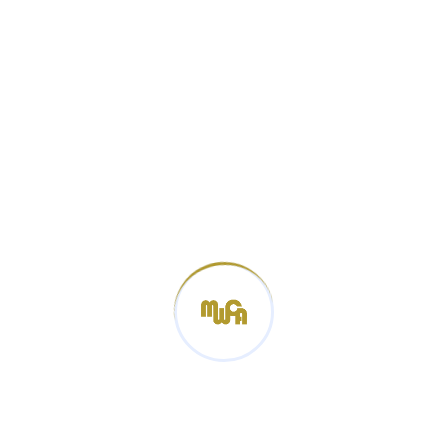
Xem
Https://richmondentertainme
Thêm:
P=2454
Ngoài cá chơi ngay thể thao, dự đoán xổ số miền bắc
miễn phí hôm nay còn khét tiếng cũng như số đông
game bài xích căn nhà chiếc trực tuyến đầy lôi cuốn.
Đây là chỗ mà game thủ chắc chắc hẳn trải nghiệm
phiêu bạt hoảng sợ của số đông game bài xích bài
xích cũng như máy đánh bạc tại nơi đại dương hết
người ở.