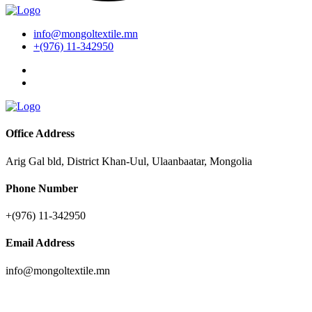
info@mongoltextile.mn
+(976) 11-342950
Office Address
Arig Gal bld, District Khan-Uul, Ulaanbaatar, Mongolia
Phone Number
+(976) 11-342950
Email Address
info@mongoltextile.mn
News