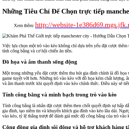
Những Tiêu Chí Để Chọn trực tiếp manche
http://website-1e386d69.mgs.jfk
Xem thêm:
Việc lựa chọn một trò vào kèo không chỉ dựa trên yếu đặt cược thêm uy
tính công bằng và cơ hội chiến ăn tiền.
Đồ họa và âm thanh sống động
Một trong những yếu đặt cược thêm thu hút gia đình chính là đồ họa 
game tuyệt vời hơn. Những trò vào kèo với đồ họa kém chất lượng, 
và âm thanh trước khi quyết định vào kèo chính thức. Điều này sẽ ti
Tính công bằng và minh bạch trong trò vào kèo
Tính công bằng là nhân đặt cược thêm then chốt quyết định sự hấp dẫ
gia đình, tạo niềm tin và khuyến khích gia đình vào kèo lâu dài. Ngư
vào kèo, tỷ lệ thắng trượt để đánh giá mức độ công bằng của trò vào k
Cộng đồng gia đình sôi động và hỗ trợ khách hàng t