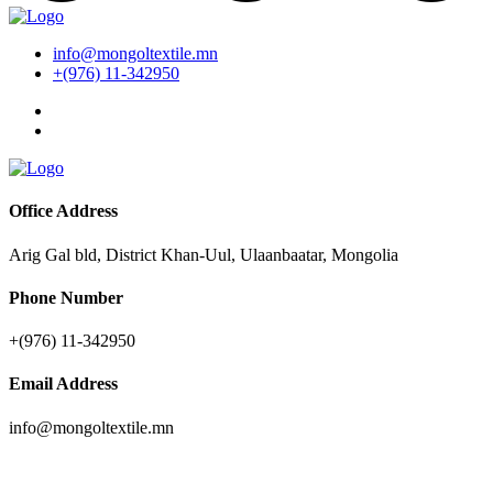
info@mongoltextile.mn
+(976) 11-342950
Office Address
Arig Gal bld, District Khan-Uul, Ulaanbaatar, Mongolia
Phone Number
+(976) 11-342950
Email Address
info@mongoltextile.mn
News