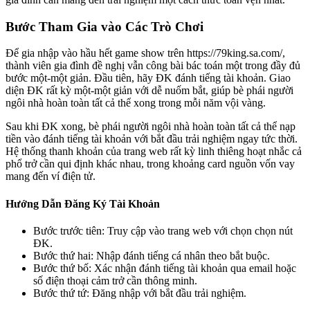
Bước Tham Gia vào Các Trò Chơi
Để gia nhập vào hầu hết game show trên https://79king.sa.com/,
thành viên gia đình đề nghị vẫn công bài bác toán một trong đầy đủ
bước một-một giản. Đầu tiên, hãy ĐK đánh tiếng tài khoản. Giao
diện ĐK rất kỳ một-một giản với dễ nuốm bắt, giúp bè phái người
ngôi nhà hoàn toàn tất cả thể xong trong mỗi năm vội vàng.
Sau khi ĐK xong, bè phái người ngôi nhà hoàn toàn tất cả thể nạp
tiền vào đánh tiếng tài khoản với bắt đầu trải nghiệm ngay tức thời.
Hệ thống thanh khoản của trang web rất kỳ linh thiêng hoạt nhắc cả
phổ trở cần qui định khác nhau, trong khoảng card nguồn vốn vay
mang đến ví điện tử.
Hướng Dẫn Đăng Ký Tài Khoản
Bước trước tiên: Truy cập vào trang web với chọn chọn nút
ĐK.
Bước thứ hai: Nhập đánh tiếng cá nhân theo bắt buộc.
Bước thứ bố: Xác nhận đánh tiếng tài khoản qua email hoặc
số điện thoại cảm trở cần thông minh.
Bước thứ tứ: Đăng nhập với bắt đầu trải nghiệm.