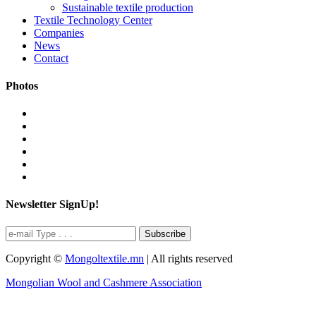
Sustainable textile production
Textile Technology Center
Companies
News
Contact
Photos
Newsletter SignUp!
Subscribe
Copyright ©
Mongoltextile.mn
| All rights reserved
Mongolian Wool and Cashmere Association