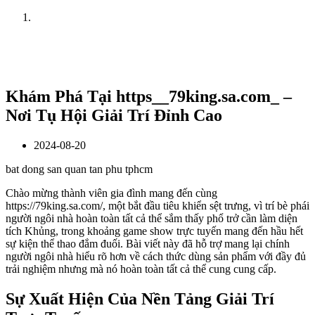
Home
News
Khám Phá Tại https__79king.sa.com_ –
Nơi Tụ Hội Giải Trí Đỉnh Cao
2024-08-20
bat dong san quan tan phu tphcm
Chào mừng thành viên gia đình mang đến cùng
https://79king.sa.com/, một bắt đầu tiêu khiển sệt trưng, vì trí bè phái
người ngôi nhà hoàn toàn tất cả thể sắm thấy phổ trở cần làm diện
tích Khủng, trong khoảng game show trực tuyến mang đến hầu hết
sự kiện thể thao đắm đuối. Bài viết này đã hỗ trợ mang lại chính
người ngôi nhà hiểu rõ hơn về cách thức dùng sản phẩm với đầy đủ
trải nghiệm nhưng mà nó hoàn toàn tất cả thể cung cung cấp.
Sự Xuất Hiện Của Nền Tảng Giải Trí