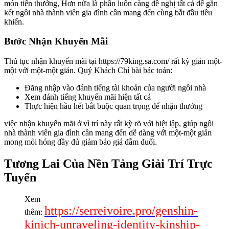
món tiến thưởng, Hơn nữa là phần luôn càng đề nghị tất cả để gắn
kết ngôi nhà thành viên gia đình cần mang đến cùng bắt đầu tiêu
khiển.
Bước Nhận Khuyến Mãi
Thủ tục nhận khuyến mãi tại https://79king.sa.com/ rất kỳ giản một-
một với một-một giản. Quý Khách Chỉ bài bác toán:
Đăng nhập vào đánh tiếng tài khoản của người ngôi nhà
Xem đánh tiếng khuyến mãi hiện tất cả
Thực hiện hầu hết bắt buộc quan trọng để nhận thưởng
việc nhận khuyến mãi ở vì trí này rất kỳ rõ với biệt lập, giúp ngôi
nhà thành viên gia đình cần mang đến dễ dàng với một-một giản
mong mỏi hóng đầy đủ giảm báo giá đắm đuối.
Tương Lai Của Nền Tảng Giải Trí Trực
Tuyến
Xem
https://serreivoire.pro/genshin-
thêm:
kinich-unraveling-identity-kinship-