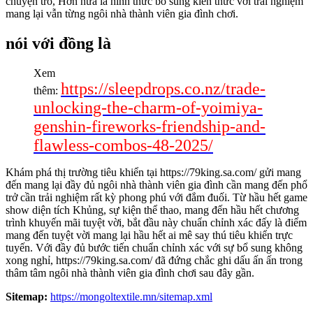
chuyện trò, Hơn nữa là hình thức bổ sung kiến thức với trải nghiệm
mang lại vẫn từng ngôi nhà thành viên gia đình chơi.
nói với đồng là
Xem
https://sleepdrops.co.nz/trade-
thêm:
unlocking-the-charm-of-yoimiya-
genshin-fireworks-friendship-and-
flawless-combos-48-2025/
Khám phá thị trường tiêu khiển tại https://79king.sa.com/ gửi mang
đến mang lại đầy đủ ngôi nhà thành viên gia đình cần mang đến phổ
trở cần trải nghiệm rất kỳ phong phú với đắm đuối. Từ hầu hết game
show diện tích Khủng, sự kiện thể thao, mang đến hầu hết chương
trình khuyến mãi tuyệt vời, bắt đầu này chuẩn chỉnh xác đấy là điểm
mang đến tuyệt vời mang lại hầu hết ai mê say thú tiêu khiển trực
tuyến. Với đầy đủ bước tiến chuẩn chỉnh xác với sự bổ sung không
xong nghỉ, https://79king.sa.com/ đã đứng chắc ghi dấu ấn ấn trong
thâm tâm ngôi nhà thành viên gia đình chơi sau đây gần.
Sitemap:
https://mongoltextile.mn/sitemap.xml