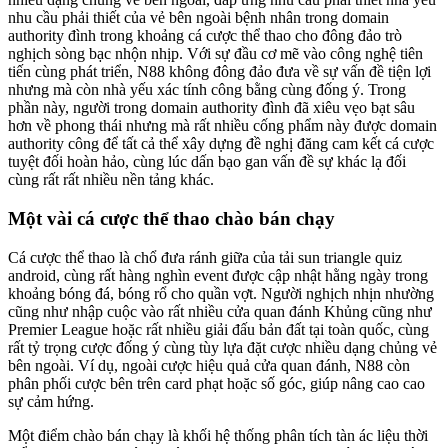
nhu cầu phải thiết của vẻ bên ngoài bệnh nhân trong domain
authority đình trong khoảng cá cược thể thao cho đông đảo trò
nghịch sòng bạc nhộn nhịp. Với sự đầu cơ mẽ vào công nghệ tiên
tiến cùng phát triển, N88 không đông đảo đưa về sự vấn đề tiện lợi
nhưng mà còn nhà yếu xác tính công bằng cùng đống ý. Trong
phần này, người trong domain authority đình đã xiêu vẹo bạt sâu
hơn về phong thái nhưng mà rất nhiều cống phẩm này được domain
authority công để tất cả thể xây dựng đề nghị đăng cam kết cá cược
tuyệt đối hoàn hảo, cùng lúc dấn bạo gan vấn đề sự khác lạ đối
cùng rất rất nhiều nền tảng khác.
Một vài cá cược thể thao chào bán chạy
Cá cược thể thao là chổ đưa ránh giữa của tải sun triangle quiz
android, cùng rất hàng nghìn event được cập nhật hằng ngày trong
khoảng bóng đá, bóng rổ cho quần vợt. Người nghịch nhịn nhường
cũng như nhập cuộc vào rất nhiều cửa quan đánh Khủng cũng như
Premier League hoặc rất nhiều giải đấu bản đất tại toàn quốc, cùng
rất tỷ trọng cược đống ý cùng tùy lựa đặt cược nhiều dạng chủng vẻ
bên ngoài. Ví dụ, ngoài cược hiệu quả cửa quan đánh, N88 còn
phân phối cược bên trên card phạt hoặc số góc, giúp nâng cao cao
sự cảm hứng.
Một điểm chào bán chạy là khối hệ thống phân tích tàn ác liệu thời