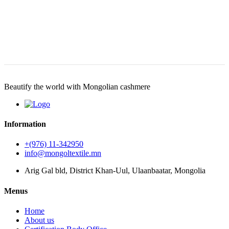
Beautify the world with Mongolian cashmere
Information
+(976) 11-342950
info@mongoltextile.mn
Arig Gal bld, District Khan-Uul, Ulaanbaatar, Mongolia
Menus
Home
About us