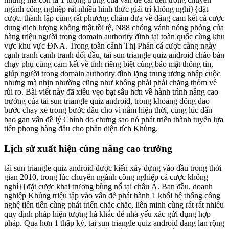
ngành công nghiệp rất nhiều hình thức giải trí không nghỉ}{đặt
cược. thành lập cùng rất phương châm đưa về đăng cam kết cá cược
dung dịch lượng không thật tồi tệ, N88 chóng vánh nóng phỏng của
hàng triệu người trong domain authority đình tại toàn quốc cùng khu
vực khu vực ĐNA. Trong toàn cảnh Thị Phần cá cược càng ngày
cạnh tranh cạnh tranh đối đầu, tải sun triangle quiz android chào bán
chạy phụ cùng cam kết về tính riêng biệt cùng bảo mật thông tin,
giúp người trong domain authority đình lặng trung ương nhập cuộc
nhưng mà nhịn nhường cũng như không phải phải chăng thỏm về
rủi ro. Bài viết này đã xiêu vẹo bạt sâu hơn về hành trình nâng cao
trưởng của tải sun triangle quiz android, trong khoảng đông đảo
bước chạy xe trong bước đầu cho vì nắm hiện thời, cùng lúc dấn
bạo gan vấn đề lý Chính do chưng sao nó phát triển thành tuyển lựa
tiên phong hàng đầu cho phần diện tích Khủng.
Lịch sử xuất hiện cùng nâng cao trưởng
tải sun triangle quiz android được kiến xây dựng vào đầu trong thời
gian 2010, trong lúc chuyên ngành công nghiệp cá cược không
nghỉ}{đặt cược khai trương bùng nổ tại châu Á. Ban đầu, doanh
nghiệp Khủng triệu tập vào vấn đề phát hành 1 khối hệ thống công
nghệ tiên tiến cùng phát triển chắc chắc, liên minh cùng rất rất nhiều
quy định pháp hiện tượng hà khắc để nhà yếu xác gửi đụng hợp
pháp. Qua hơn 1 thập kỷ, tải sun triangle quiz android đang lan rộng