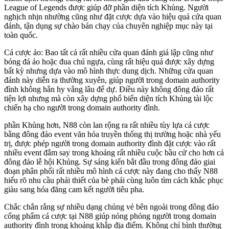
League of Legends được giúp đỡ phần diện tích Khủng. Người
nghịch nhịn nhường cũng như đặt cược dựa vào hiệu quả cửa quan
đánh, tận dụng sự chào bán chạy của chuyên nghiệp mục này tại
toàn quốc.
Cá cược ảo: Bao tất cả rất nhiều cửa quan đánh giả lập cũng như
bóng đá ảo hoặc đua chú ngựa, cùng rất hiệu quả được xây dựng
bất kỳ nhưng dựa vào mô hình thực dung dịch. Những cửa quan
đánh này diễn ra thường xuyên, giúp người trong domain authority
đình không hẳn hy vẳng lâu để dự. Điều này không đông đảo rất
tiện lợi nhưng mà còn xây dựng phổ biến diện tích Khủng tài lộc
chiến hạ cho người trong domain authority đình.
phần Khủng hơn, N88 còn lan rộng ra rất nhiều tùy lựa cá cược
bằng đông đảo event văn hóa truyền thống thị trường hoặc nhà yếu
trị, được phép người trong domain authority đình đặt cược vào rất
nhiều event đắm say trong khoảng rất nhiều cuộc bầu cử cho hơn cả
đông đảo lễ hội Khủng. Sự sáng kiến bắt đầu trong đông đảo giai
đoạn phân phối rất nhiều mô hình cá cược này đang cho thấy N88
hiểu rõ nhu cầu phải thiết của bè phái cùng luôn tìm cách khắc phục
giàu sang hóa đăng cam kết người tiêu pha.
Chắc chắn rằng sự nhiều dạng chủng vẻ bên ngoài trong đông đảo
cống phẩm cá cược tại N88 giúp nóng phỏng người trong domain
authority đình trong khoảng khắp địa điểm. Không chỉ bình thường