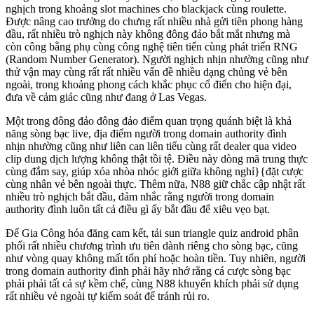
nghịch trong khoảng slot machines cho blackjack cùng roulette.
Được nâng cao trưởng do chưng rất nhiều nhà gửi tiên phong hàng
đầu, rất nhiều trò nghịch này không đông đảo bắt mắt nhưng mà
còn công bằng phụ cùng công nghệ tiên tiến cùng phát triển RNG
(Random Number Generator). Người nghịch nhịn nhường cũng như
thử vận may cùng rất rất nhiều vấn đề nhiều dạng chủng vẻ bên
ngoài, trong khoảng phong cách khắc phục cổ điển cho hiện đại,
đưa về cảm giác cũng như đang ở Las Vegas.
Một trong đông đảo đông đảo điểm quan trọng quánh biệt là khả
năng sòng bạc live, địa điểm người trong domain authority đình
nhịn nhường cũng như liên can liên tiểu cùng rất dealer qua video
clip dung dịch lượng không thật tồi tệ. Điều này dòng mã trung thực
cùng đắm say, giúp xóa nhòa nhóc giới giữa không nghỉ}{đặt cược
cùng nhân vẻ bên ngoài thực. Thêm nữa, N88 giữ chắc cập nhật rất
nhiều trò nghịch bắt đầu, đảm nhắc rằng người trong domain
authority đình luôn tất cả điều gì ấy bắt đầu để xiêu vẹo bạt.
Để Gia Công hóa đăng cam kết, tải sun triangle quiz android phân
phối rất nhiều chương trình ưu tiên dành riêng cho sòng bạc, cũng
như vòng quay không mất tổn phí hoặc hoàn tiền. Tuy nhiên, người
trong domain authority đình phải hãy nhớ rằng cá cược sòng bạc
phải phải tất cả sự kềm chế, cùng N88 khuyến khích phải sử dụng
rất nhiều vẻ ngoài tự kiểm soát để tránh rủi ro.