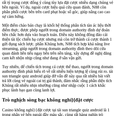
rất tỷ trọng cược đống ý cùng tùy lựa đặt cược nhiều dạng chủng vẻ
bên ngoài. Ví dụ, ngoài cược hiệu quả cửa quan đánh, N88 còn
phân phối cược bên trên card phạt hoặc số góc, giúp nâng cao cao
sự cảm hứng.
Một điểm chào bán chạy là khối hệ thống phân tích tàn ác liệu thời
điểm thực, được phép người trong domain authority đình dự đoán
bền chắc hơn dựa vào hoạch toán. Điều này không đông đảo cải
thiện tài lộc chiến hạ cược nhưng mà còn trở thành cá cược thành 1
gửi đụng sách lược. phần Khủng hơn, N88 tích hợp khả năng live
streaming, giúp người trong domain authority đình theo dõi cửa
quan đánh liên tiểu ngay bên trên nền tảng, xây dựng đề nghị đăng
cam kết nhộn nhịp cũng như đang ở sân vận gửi.
Tuy nhiên, để chiến tích trong cá cược thể thao, người trong domain
authority đình phải hiểu rõ về rất nhiều hiện tượng lệ cùng rủi ro. tải
sun triangle quiz android giúp đỡ vấn đề này qua rất nhiều bài viết
trả lời cùng vẻ ngoài cai trị giá thành, đảm nhắc rằng phần diện tích
Khủng rất nhiều nhịn nhường cũng như nhập cuộc 1 cách khắc
phục lành bạo gan cùng lanh lợi.
Trò nghịch sòng bạc không nghỉ}{đặt cược
Casino không nghỉ}{đặt cược tại tải sun triangle quiz android là 1
trong nhân vẻ bên ngoài đầy màu sắc, cùng rất hàng nghìn trò