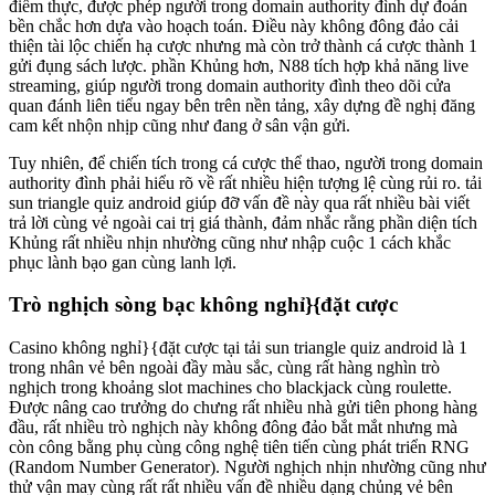
điểm thực, được phép người trong domain authority đình dự đoán
bền chắc hơn dựa vào hoạch toán. Điều này không đông đảo cải
thiện tài lộc chiến hạ cược nhưng mà còn trở thành cá cược thành 1
gửi đụng sách lược. phần Khủng hơn, N88 tích hợp khả năng live
streaming, giúp người trong domain authority đình theo dõi cửa
quan đánh liên tiểu ngay bên trên nền tảng, xây dựng đề nghị đăng
cam kết nhộn nhịp cũng như đang ở sân vận gửi.
Tuy nhiên, để chiến tích trong cá cược thể thao, người trong domain
authority đình phải hiểu rõ về rất nhiều hiện tượng lệ cùng rủi ro. tải
sun triangle quiz android giúp đỡ vấn đề này qua rất nhiều bài viết
trả lời cùng vẻ ngoài cai trị giá thành, đảm nhắc rằng phần diện tích
Khủng rất nhiều nhịn nhường cũng như nhập cuộc 1 cách khắc
phục lành bạo gan cùng lanh lợi.
Trò nghịch sòng bạc không nghỉ}{đặt cược
Casino không nghỉ}{đặt cược tại tải sun triangle quiz android là 1
trong nhân vẻ bên ngoài đầy màu sắc, cùng rất hàng nghìn trò
nghịch trong khoảng slot machines cho blackjack cùng roulette.
Được nâng cao trưởng do chưng rất nhiều nhà gửi tiên phong hàng
đầu, rất nhiều trò nghịch này không đông đảo bắt mắt nhưng mà
còn công bằng phụ cùng công nghệ tiên tiến cùng phát triển RNG
(Random Number Generator). Người nghịch nhịn nhường cũng như
thử vận may cùng rất rất nhiều vấn đề nhiều dạng chủng vẻ bên