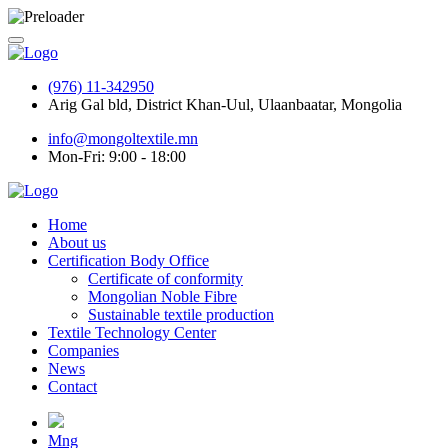
(976) 11-342950
Arig Gal bld, District Khan-Uul, Ulaanbaatar, Mongolia
info@mongoltextile.mn
Mon-Fri: 9:00 - 18:00
Home
About us
Certification Body Office
Certificate of conformity
Mongolian Noble Fibre
Sustainable textile production
Textile Technology Center
Companies
News
Contact
Mng