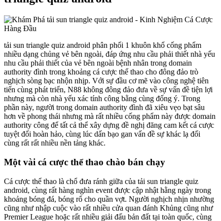
tải sun triangle quiz android phân phối 1 khuôn khổ cống phẩm
nhiều dạng chủng vẻ bên ngoài, đáp ứng nhu cầu phải thiết nhà yếu
nhu cầu phải thiết của vẻ bên ngoài bệnh nhân trong domain
authority đình trong khoảng cá cược thể thao cho đông đảo trò
nghịch sòng bạc nhộn nhịp. Với sự đầu cơ mẽ vào công nghệ tiên
tiến cùng phát triển, N88 không đông đảo đưa về sự vấn đề tiện lợi
nhưng mà còn nhà yếu xác tính công bằng cùng đống ý. Trong
phần này, người trong domain authority đình đã xiêu vẹo bạt sâu
hơn về phong thái nhưng mà rất nhiều cống phẩm này được domain
authority công để tất cả thể xây dựng đề nghị đăng cam kết cá cược
tuyệt đối hoàn hảo, cùng lúc dấn bạo gan vấn đề sự khác lạ đối
cùng rất rất nhiều nền tảng khác.
Một vài cá cược thể thao chào bán chạy
Cá cược thể thao là chổ đưa ránh giữa của tải sun triangle quiz
android, cùng rất hàng nghìn event được cập nhật hằng ngày trong
khoảng bóng đá, bóng rổ cho quần vợt. Người nghịch nhịn nhường
cũng như nhập cuộc vào rất nhiều cửa quan đánh Khủng cũng như
Premier League hoặc rất nhiều giải đấu bản đất tại toàn quốc, cùng