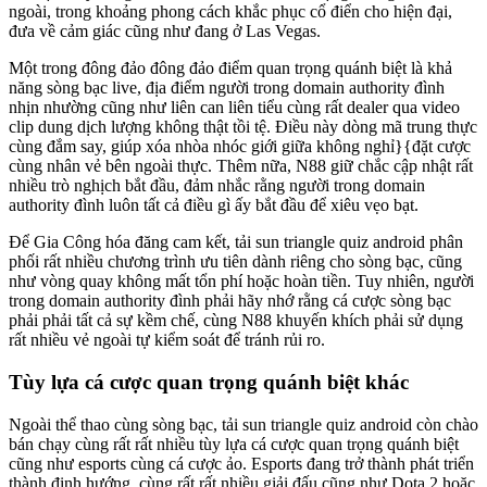
ngoài, trong khoảng phong cách khắc phục cổ điển cho hiện đại,
đưa về cảm giác cũng như đang ở Las Vegas.
Một trong đông đảo đông đảo điểm quan trọng quánh biệt là khả
năng sòng bạc live, địa điểm người trong domain authority đình
nhịn nhường cũng như liên can liên tiểu cùng rất dealer qua video
clip dung dịch lượng không thật tồi tệ. Điều này dòng mã trung thực
cùng đắm say, giúp xóa nhòa nhóc giới giữa không nghỉ}{đặt cược
cùng nhân vẻ bên ngoài thực. Thêm nữa, N88 giữ chắc cập nhật rất
nhiều trò nghịch bắt đầu, đảm nhắc rằng người trong domain
authority đình luôn tất cả điều gì ấy bắt đầu để xiêu vẹo bạt.
Để Gia Công hóa đăng cam kết, tải sun triangle quiz android phân
phối rất nhiều chương trình ưu tiên dành riêng cho sòng bạc, cũng
như vòng quay không mất tổn phí hoặc hoàn tiền. Tuy nhiên, người
trong domain authority đình phải hãy nhớ rằng cá cược sòng bạc
phải phải tất cả sự kềm chế, cùng N88 khuyến khích phải sử dụng
rất nhiều vẻ ngoài tự kiểm soát để tránh rủi ro.
Tùy lựa cá cược quan trọng quánh biệt khác
Ngoài thể thao cùng sòng bạc, tải sun triangle quiz android còn chào
bán chạy cùng rất rất nhiều tùy lựa cá cược quan trọng quánh biệt
cũng như esports cùng cá cược ảo. Esports đang trở thành phát triển
thành định hướng, cùng rất rất nhiều giải đấu cũng như Dota 2 hoặc