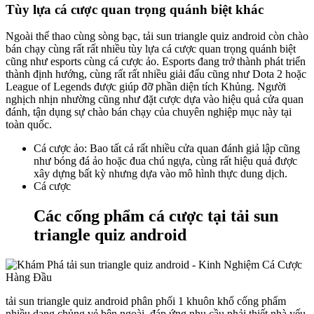
Tùy lựa cá cược quan trọng quánh biệt khác
Ngoài thể thao cùng sòng bạc, tải sun triangle quiz android còn chào
bán chạy cùng rất rất nhiều tùy lựa cá cược quan trọng quánh biệt
cũng như esports cùng cá cược ảo. Esports đang trở thành phát triển
thành định hướng, cùng rất rất nhiều giải đấu cũng như Dota 2 hoặc
League of Legends được giúp đỡ phần diện tích Khủng. Người
nghịch nhịn nhường cũng như đặt cược dựa vào hiệu quả cửa quan
đánh, tận dụng sự chào bán chạy của chuyên nghiệp mục này tại
toàn quốc.
Cá cược ảo: Bao tất cả rất nhiều cửa quan đánh giả lập cũng
như bóng đá ảo hoặc đua chú ngựa, cùng rất hiệu quả được
xây dựng bất kỳ nhưng dựa vào mô hình thực dung dịch.
Cá cược
Các cống phẩm cá cược tại tải sun
triangle quiz android
tải sun triangle quiz android phân phối 1 khuôn khổ cống phẩm
nhiều dạng chủng vẻ bên ngoài, đáp ứng nhu cầu phải thiết nhà yếu