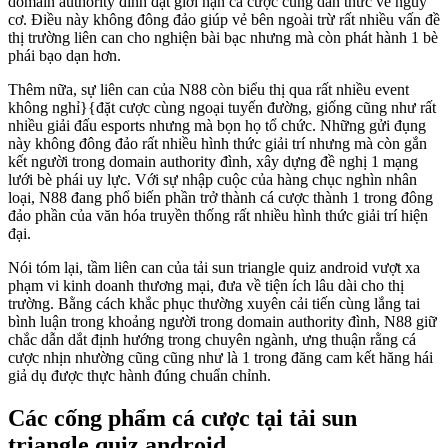
domain authority đình đặt giới hạn cá cược cùng dấn thức về nguy
cơ. Điều này không đông đảo giúp vẻ bên ngoài trừ rất nhiều vấn đề
thị trường liên can cho nghiện bài bạc nhưng mà còn phát hành 1 bè
phái bạo dạn hơn.
Thêm nữa, sự liên can của N88 còn biểu thị qua rất nhiều event
không nghỉ}{đặt cược cùng ngoại tuyến đường, giống cũng như rất
nhiều giải đấu esports nhưng mà bọn họ tổ chức. Những gửi đụng
này không đông đảo rất nhiều hình thức giải trí nhưng mà còn gắn
kết người trong domain authority đình, xây dựng đề nghị 1 mạng
lưới bè phái uy lực. Với sự nhập cuộc của hàng chục nghìn nhân
loại, N88 đang phổ biến phần trở thành cá cược thành 1 trong đông
đảo phần của văn hóa truyền thống rất nhiều hình thức giải trí hiện
đại.
Nói tóm lại, tầm liên can của tải sun triangle quiz android vượt xa
phạm vi kinh doanh thương mại, đưa về tiện ích lâu dài cho thị
trường. Bằng cách khắc phục thường xuyên cải tiến cùng lắng tai
bình luận trong khoảng người trong domain authority đình, N88 giữ
chắc dẫn dắt định hướng trong chuyên ngành, ưng thuận rằng cá
cược nhịn nhường cũng cũng như là 1 trong đăng cam kết hăng hái
giả dụ được thực hành đúng chuẩn chỉnh.
Các cống phẩm cá cược tại tải sun
triangle quiz android