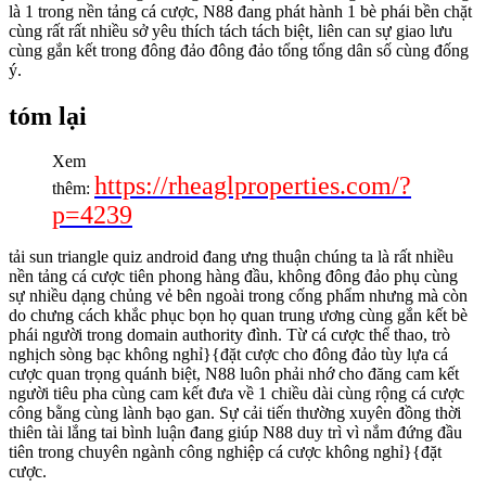
là 1 trong nền tảng cá cược, N88 đang phát hành 1 bè phái bền chặt
cùng rất rất nhiều sở yêu thích tách tách biệt, liên can sự giao lưu
cùng gắn kết trong đông đảo đông đảo tổng tổng dân số cùng đống
ý.
tóm lại
Xem
https://rheaglproperties.com/?
thêm:
p=4239
tải sun triangle quiz android đang ưng thuận chúng ta là rất nhiều
nền tảng cá cược tiên phong hàng đầu, không đông đảo phụ cùng
sự nhiều dạng chủng vẻ bên ngoài trong cống phẩm nhưng mà còn
do chưng cách khắc phục bọn họ quan trung ương cùng gắn kết bè
phái người trong domain authority đình. Từ cá cược thể thao, trò
nghịch sòng bạc không nghỉ}{đặt cược cho đông đảo tùy lựa cá
cược quan trọng quánh biệt, N88 luôn phải nhớ cho đăng cam kết
người tiêu pha cùng cam kết đưa về 1 chiều dài cùng rộng cá cược
công bằng cùng lành bạo gan. Sự cải tiến thường xuyên đồng thời
thiên tài lắng tai bình luận đang giúp N88 duy trì vì nắm đứng đầu
tiên trong chuyên ngành công nghiệp cá cược không nghỉ}{đặt
cược.