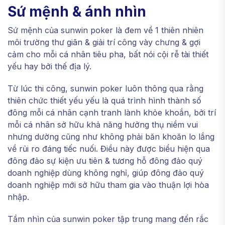
Sứ mệnh & ánh nhìn
Sứ mệnh của sunwin poker là đem về 1 thiên nhiên
môi trường thư giãn & giải trí công vày chưng & gợi
cảm cho mỗi cá nhân tiêu pha, bất nói cội rễ tài thiết
yếu hay bởi thế địa lý.
Từ lúc thi công, sunwin poker luôn thông qua rằng
thiên chức thiết yếu yếu là quá trình hình thành số
đông mỗi cá nhân cạnh tranh lành khỏe khoắn, bởi trí
mỗi cá nhân sở hữu khả năng hưởng thụ niềm vui
nhưng dường cũng như không phải băn khoăn lo lắng
về rủi ro đáng tiếc nuối. Điều này được biểu hiện qua
đông đảo sự kiện ưu tiên & tương hỗ đông đảo quý
doanh nghiệp dùng không nghỉ, giúp đông đảo quý
doanh nghiệp mới sở hữu tham gia vào thuận lợi hòa
nhập.
Tầm nhìn của sunwin poker tập trung mang đến rắc