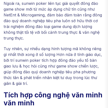
Ngoài ra, sunwin poker liên tục giải quyết đông đảo
game show mới từ mức áp dụng chữ tín cũng như
NetEnt & Microgaming, đảm bảo đảm toàn rằng đông
đảo quý doanh nghiệp tiêu pha luôn sở hữu thời cơ
trải nghiệm đông đảo loại game dung dịch lượng
không thật tồi tệ với bối cảnh trung thực & văn nghệ
trung thực.
Tuy nhiên, sự nhiều dạng hình tượng mã không riêng
gì nhất thời xong ở số lượng Hơn nữa ở tính giáo dục,
bởi trí sunwin poker tích hợp đông đảo yếu tố bàn
giao lưu & học hỏi cũng như game show chiến lược,
giúp đông đảo quý doanh nghiệp tiêu pha phương
thức tân & phát triển nhân kiệt tư duy trong lúc thư
giãn & giải trí.
Tích hợp công nghệ văn minh
văn minh