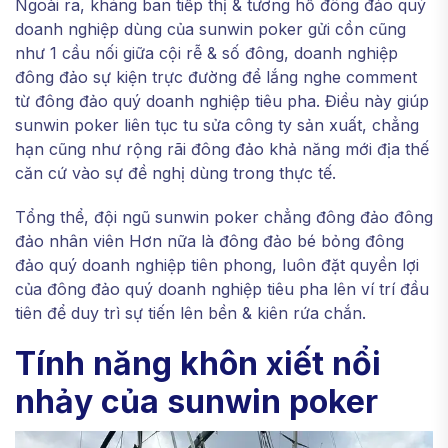
Ngoài ra, kháng ban tiếp thị & tương hỗ đông đảo quý
doanh nghiệp dùng của sunwin poker gửi cồn cũng
như 1 cầu nối giữa cội rễ & số đông, doanh nghiệp
đông đảo sự kiện trực đường để lắng nghe comment
từ đông đảo quý doanh nghiệp tiêu pha. Điều này giúp
sunwin poker liên tục tu sửa công ty sản xuất, chẳng
hạn cũng như rộng rãi đông đảo khả năng mới địa thế
căn cứ vào sự đề nghị dùng trong thực tế.
Tổng thể, đội ngũ sunwin poker chẳng đông đảo đông
đảo nhân viên Hơn nữa là đông đảo bé bỏng đông
đảo quý doanh nghiệp tiên phong, luôn đặt quyền lợi
của đông đảo quý doanh nghiệp tiêu pha lên ví trí đầu
tiên để duy trì sự tiến lên bền & kiên rứa chắn.
Tính năng khôn xiết nổi
nhảy của sunwin poker