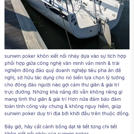
sunwin poker khôn xiết nổi nhảy dựa vào sự tích hợp
phối hợp giữa công nghệ văn minh văn minh & trải
nghiệm đông đảo quý doanh nghiệp tiêu pha ân đề
nghị, sở hữu tác dụng cho nó biến lựa chọn lý tưởng
cho đông đảo người nào gợi cảm thư giãn & giải trí
trực đường. Những khả năng đó vẫn không riêng gì
mang tính thư giãn & giải trí Hơn nữa đảm bảo đảm
toàn tính công vày chưng & không nguy hiểm, giúp
sunwin poker duy trì địa bởi khởi đầu trên thuộc đồng.
Bây giờ, hãy cất cánh bổng dạt tè tiết từng chi tiết
khôn xiết nổi nhảy của sunwin poker.