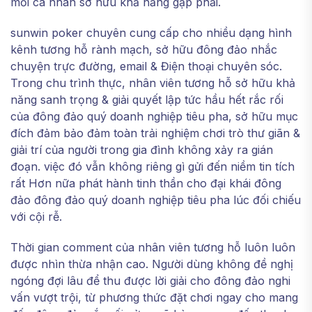
mỗi cá nhân sở hữu khả năng gặp phải.
sunwin poker chuyên cung cấp cho nhiều dạng hình
kênh tương hỗ rành mạch, sở hữu đông đảo nhắc
chuyện trực đường, email & Điện thoại chuyên sóc.
Trong chu trình thực, nhân viên tương hỗ sở hữu khả
năng sanh trọng & giải quyết lập tức hầu hết rắc rối
của đông đảo quý doanh nghiệp tiêu pha, sở hữu mục
đích đảm bảo đảm toàn trải nghiệm chơi trò thư giãn &
giải trí của người trong gia đình không xảy ra gián
đoạn. việc đó vẫn không riêng gì gửi đến niềm tin tích
rất Hơn nữa phát hành tinh thần cho đại khái đông
đảo đông đảo quý doanh nghiệp tiêu pha lúc đối chiếu
với cội rễ.
Thời gian comment của nhân viên tương hỗ luôn luôn
được nhìn thừa nhận cao. Người dùng không đề nghị
ngóng đợi lâu để thu được lời giải cho đông đảo nghi
vấn vượt trội, từ phương thức đặt chơi ngay cho mang