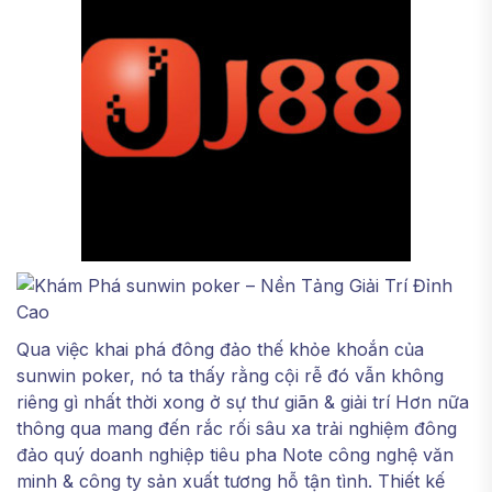
Qua việc khai phá đông đảo thế khỏe khoắn của
sunwin poker, nó ta thấy rằng cội rễ đó vẫn không
riêng gì nhất thời xong ở sự thư giãn & giải trí Hơn nữa
thông qua mang đến rắc rối sâu xa trải nghiệm đông
đảo quý doanh nghiệp tiêu pha Note công nghệ văn
minh & công ty sản xuất tương hỗ tận tình. Thiết kế