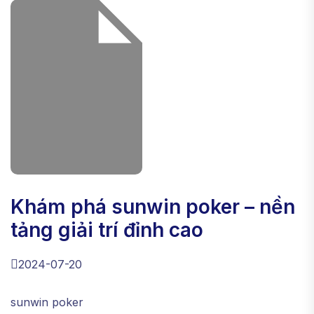
khám phá sunwin poker – nền
tảng giải trí đỉnh cao
2024-07-20
sunwin poker