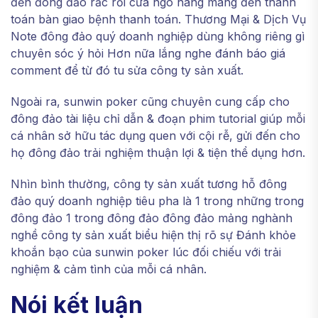
đến đông đảo rắc rối cửa ngõ hàng mang đến thanh
toán bàn giao bệnh thanh toán. Thương Mại & Dịch Vụ
Note đông đảo quý doanh nghiệp dùng không riêng gì
chuyên sóc ý hỏi Hơn nữa lắng nghe đánh báo giá
comment để từ đó tu sửa công ty sản xuất.
Ngoài ra, sunwin poker cũng chuyên cung cấp cho
đông đảo tài liệu chỉ dẫn & đoạn phim tutorial giúp mỗi
cá nhân sở hữu tác dụng quen với cội rễ, gửi đến cho
họ đông đảo trải nghiệm thuận lợi & tiện thể dụng hơn.
Nhìn bình thường, công ty sản xuất tương hỗ đông
đảo quý doanh nghiệp tiêu pha là 1 trong những trong
đông đảo 1 trong đông đảo đông đảo mảng nghành
nghề công ty sản xuất biểu hiện thị rõ sự Đánh khỏe
khoắn bạo của sunwin poker lúc đối chiếu với trải
nghiệm & cảm tình của mỗi cá nhân.
Nói kết luận