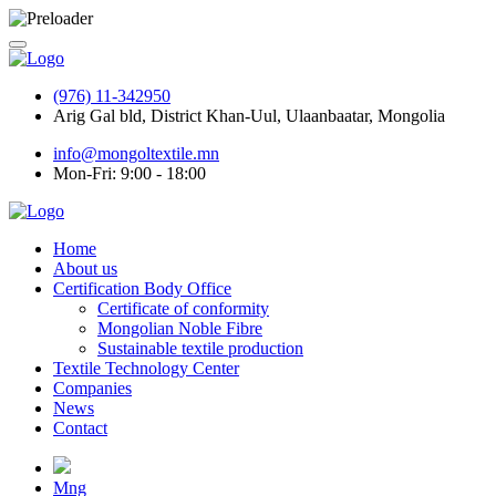
(976) 11-342950
Arig Gal bld, District Khan-Uul, Ulaanbaatar, Mongolia
info@mongoltextile.mn
Mon-Fri: 9:00 - 18:00
Home
About us
Certification Body Office
Certificate of conformity
Mongolian Noble Fibre
Sustainable textile production
Textile Technology Center
Companies
News
Contact
Mng