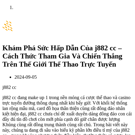
Home
News
Khám Phá Sức Hấp Dẫn Của j882 cc –
Cách Thức Tham Gia Và Chiến Thắng
Trên Thế Giới Thể Thao Trực Tuyến
2024-09-05
j882 cc
j882 cc đang make up 1 trong nền móng cá cược thể thao và casino
trực tuyến đường thông dụng nhất khi bấy giờ. Với khối hệ thống
lan rộng mẫu mã, card đồ họa thân thiện cùng rất đông đảo nhân
kiệt hiện đại, j882 cc chưa chỉ đề xuất duyên dáng đông đảo con cái
đầy đủ tín đồ chơi còn mới phía cạnh đó giữ chân được lượng
Khủng cùng rất đồng trung thành cùng rất chủ. Trong bài viết này
này, chúng ta đang đi sâu vào hiếu kỳ phần lớn điều tỉ mỷ của j882