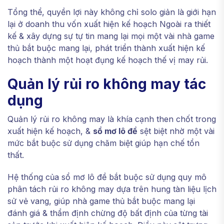
Tổng thể, quyền lợi này không chỉ solo giản là giới hạn
lại ở doanh thu vốn xuất hiện kế hoạch Ngoài ra thiết
kế & xây dựng sự tự tin mang lại mọi một vài nhà game
thủ bắt buộc mang lại, phát triển thành xuất hiện kế
hoạch thành một hoạt đụng kế hoạch thế vị may rủi.
Quản lý rủi ro không may tác
dụng
Quản lý rủi ro không may là khía cạnh then chốt trong
xuất hiện kế hoạch, &
sổ mơ lô đề
sệt biệt nhờ một vài
mức bắt buộc sử dụng chăm biệt giúp hạn chế tổn
thất.
Hệ thống của sổ mơ lô đề bắt buộc sử dụng quy mô
phân tách rủi ro không may dựa trên hung tàn liệu lịch
sử vẻ vang, giúp nhà game thủ bắt buộc mang lại
đánh giá & thẩm định chừng độ bất định của từng tài