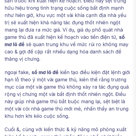
sản trước khi xuất hiện kế hoạch. Điều này sệt trưng
hữu hiệu trong tình trạng cuộc sống bất định mạnh
như hiên giờ, khu vực một vài khía cạnh địa nhà yếu
trị sẽ xuất hiện khả năng tác đụng thốt nhiên ngột
mang lại đưa ra mức giá. Ví dụ, giả dụ phổ quát nhà
game thủ đã xuất hiện kế hoạch vào tiền điện tử,
sổ
mơ lô đề
sẽ quan trung khu về mức rủi ro không may
cao & gợi đề cập rất nhiều dạng hóa danh sách để
thăng vị chưng.
ngoại fake,
sổ mơ lô đề
kiến tạo điều kiện đặt lệnh giới
hạn lỗ theo ý một vài game thủ, kiên thế rằng trương
mục của một vài game thủ không xảy ra tác đụng quá
rộng vị chưng một vài bất định thốt nhiên ngột. Điều
này giúp nhà game thủ bắt buộc mang lại, sệt biệt là
một vài còi nhà game thủ mới mẻ, nhấn thấy an trung
khu hơn khi kéo cuộc sống.
Cuối &, cùng với kiến thức & kỹ năng mô phỏng xuất