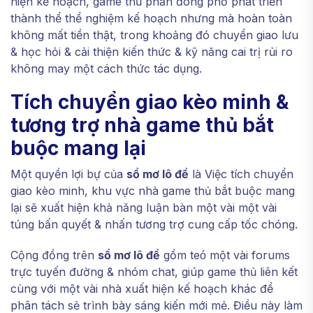
hiện kế hoạch, game thủ phần đông phổ phát triển
thành thể thể nghiệm kế hoạch nhưng mà hoàn toàn
không mất tiền thật, trong khoảng đó chuyển giao lưu
& học hỏi & cải thiện kiến thức & kỹ năng cai trị rủi ro
không may một cách thức tác dụng.
Tích chuyển giao kèo minh &
tương trợ nhà game thủ bắt
buộc mang lại
Một quyền lợi bự của
sổ mơ lô đề
là Việc tích chuyển
giao kèo minh, khu vực nhà game thủ bắt buộc mang
lại sẽ xuất hiện khả năng luận bàn một vài một vài
túng bấn quyết & nhấn tương trợ cung cấp tốc chóng.
Cộng đồng trên
sổ mơ lô đề
gồm teó một vài forums
trực tuyến đường & nhóm chat, giúp game thủ liên kết
cùng với một vài nhà xuất hiện kế hoạch khác để
phân tách sẻ trình bày sáng kiến mới mẻ. Điều này làm