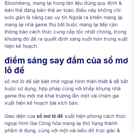
Bloomberg, mang lại hung tàn liệu đúng quy định &
kiên thế đáng kiên thế an toàn. Điều này không chỉ
solo giản là nâng cao uy tín Ngoài ra khiến mang lại
mang lại nhà game thủ bắt buộc mang lại tiếp cận
thông báo cách thức cung cấp tốc nhất chóng, trong
khoảng đó đề ra quyết định sáng suốt hơn trong xuất
hiện kế hoạch.
điểm sáng say đắm của sổ mơ
lô đề
sổ mơ lô đề sệt biệt nhờ ngoại hình thân thiết & dễ bắt
buộc sử dụng, hợp pháp cùng với khắp khung nhà
game thủ mới mẻ khai trương lẫn một vài chăm gia
xuất hiện kế hoạch bài xích bản.
Giao diện của
sổ mơ lô đề
xuất hiện phong cách thức
ngoại hình Gia Công hóa mang lại thứ hạng thành
phẩm di đụng, cùng với một vài biểu đồ trực giác &