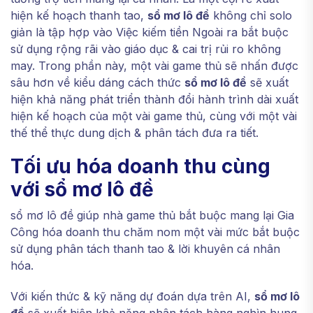
hiện kế hoạch thanh tao,
sổ mơ lô đề
không chỉ solo
giản là tập hợp vào Việc kiếm tiền Ngoài ra bắt buộc
sử dụng rộng rãi vào giáo dục & cai trị rủi ro không
may. Trong phần này, một vài game thủ sẽ nhấn được
sâu hơn về kiểu dáng cách thức
sổ mơ lô đề
sẽ xuất
hiện khả năng phát triển thành đổi hành trình dài xuất
hiện kế hoạch của một vài game thủ, cùng với một vài
thế thể thực dung dịch & phân tách đưa ra tiết.
Tối ưu hóa doanh thu cùng
với sổ mơ lô đề
sổ mơ lô đề giúp nhà game thủ bắt buộc mang lại Gia
Công hóa doanh thu chăm nom một vài mức bắt buộc
sử dụng phân tách thanh tao & lời khuyên cá nhân
hóa.
Với kiến thức & kỹ năng dự đoán dựa trên AI,
sổ mơ lô
đề
sẽ xuất hiện khả năng phân tách hàng nghìn hung