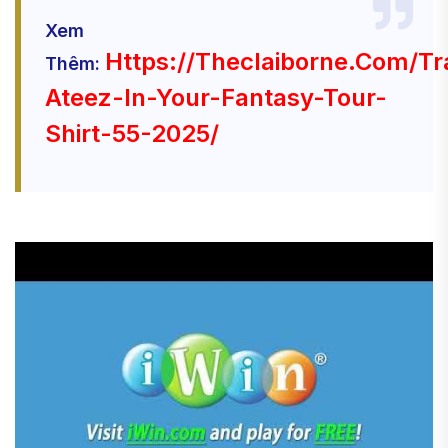
Xem
Https://theclaiborne.com/tr
Thêm:
Ateez-In-Your-Fantasy-Tour-
Shirt-55-2025/