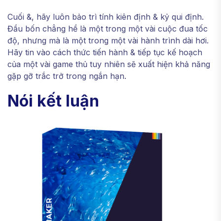
Cuối &, hãy luôn bảo trì tính kiên định & kỷ qui định.
Đầu bốn chẳng hề là một trong một vài cuộc đua tốc
độ, nhưng mà là một trong một vài hành trình dài hơi.
Hãy tin vào cách thức tiến hành & tiếp tục kế hoạch
của một vài game thủ tuy nhiên sẽ xuất hiện khả năng
gặp gỡ trắc trở trong ngắn hạn.
Nói kết luận