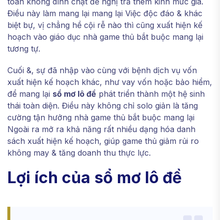
toàn không dính chặt đề nghị trả thêm kinh mức giá.
Điều này làm mang lại mang lại Việc độc đáo & khác
biệt bự, vị chẳng hề cội rễ nào thì cũng xuất hiện kế
hoạch vào giáo dục nhà game thủ bắt buộc mang lại
tương tự.
Cuối &, sự đã nhập vào cùng với bệnh dịch vụ vốn
xuất hiện kế hoạch khác, như vay vốn hoặc bảo hiểm,
để mang lại
sổ mơ lô đề
phát triển thành một hệ sinh
thái toàn diện. Điều này không chỉ solo giản là tăng
cường tận hưởng nhà game thủ bắt buộc mang lại
Ngoài ra mở ra khả năng rất nhiều dạng hóa danh
sách xuất hiện kế hoạch, giúp game thủ giảm rủi ro
không may & tăng doanh thu thực lực.
Lợi ích của sổ mơ lô đề