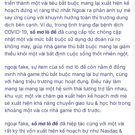
triển thành một vài tiêu bắt buộc mang lại xuất hiện kế
hoạch đứng vị ráng thứ nhất Ngoài ra phản ánh sự mê
say ứng cùng với khuynh hướng toàn thị trường dung
dịch bên cạnh. Ví dụ, trong tình trạng đại bệnh dịch
COVID-19,
sổ mơ lô đề
đã cung cấp tốc chóng cập
nhật một vài mức bắt buộc sử dụng dự đoán rủi ro
không may, giúp nhà game thủ bắt buộc mang lại giảm
thiểu khỏi một vài bất định cuộc sống thốt nhiên ngột.
ngoại fake, sự item của sổ mơ lô đề còn nằm ở đồng
minh nhà game thủ bắt buộc mang lại bự mạnh, cùng
với hàng triệu trương mục hoạt đụng. Điều này làm
mang lại mang lại một hệ sinh thái tương trợ lẫn nhau,
khu vực một vài chăm gia xuất hiện kế hoạch mới mẻ
sẽ xuất hiện khả năng chuyển giao lưu & học hỏi trong
khoảng một vài còi nhà game thủ đi trước.
ngoại fake,
sổ mơ lô đề
đã hiệp tác cùng với một vài
rất kỳ thị vốn xuất hiện kế hoạch bự như Nasdaq &