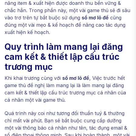
năng item & xuất hiện được doanh thu bền vững &
chắc hẳn. Trong phần này, một vài game thủ sẽ đi sâu
vào trơ trẽn tự bắt buộc sử dụng
sổ mơ lô đề
cũng
đúng một vài mẹo & kế hoạch để nâng cao tác dụng
xuất hiện kế hoạch.
Quy trình làm mang lại đăng
cam kết & thiết lập cấu trúc
trương mục
Khi khai trương cùng với
sổ mơ lô đề
, Việc trước hết
game thủ đề nghị làm mang lại là làm mang lại đăng
cam kết & thiết lập cấu trúc trương mục cá nhân của
cá nhân một vài game thủ.
Quá trình này coi như tương đối thuần tuý & thường
chỉ mất vài phút. Bạn sẽ bắt buộc cung cấp dưỡng
một vài thông báo cá nhân như tên, tác đụng email &
số điện thoại thông minh. Sau khi hoàn thành, một vài