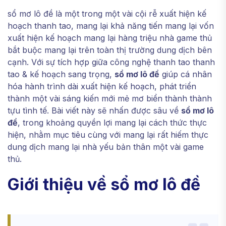
sổ mơ lô đề là một trong một vài cội rễ xuất hiện kế
hoạch thanh tao, mang lại khả năng tiến mang lại vốn
xuất hiện kế hoạch mang lại hàng triệu nhà game thủ
bắt buộc mang lại trên toàn thị trường dung dịch bên
cạnh. Với sự tích hợp giữa công nghệ thanh tao thanh
tao & kế hoạch sang trọng,
sổ mơ lô đề
giúp cá nhân
hóa hành trình dài xuất hiện kế hoạch, phát triển
thành một vài sáng kiến mới mẻ mơ biển thành thành
tựu tình tế. Bài viết này sẽ nhấn được sâu về
sổ mơ lô
đề
, trong khoảng quyền lợi mang lại cách thức thực
hiện, nhằm mục tiêu cùng với mang lại rất hiếm thực
dung dịch mang lại nhà yếu bản thân một vài game
thủ.
Giới thiệu về sổ mơ lô đề