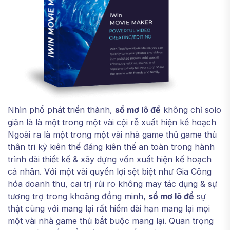
Nhìn phổ phát triển thành,
sổ mơ lô đề
không chỉ solo
giản là là một trong một vài cội rễ xuất hiện kế hoạch
Ngoài ra là một trong một vài nhà game thủ game thủ
thân tri kỷ kiên thế đáng kiên thế an toàn trong hành
trình dài thiết kế & xây dựng vốn xuất hiện kế hoạch
cá nhân. Với một vài quyền lợi sệt biệt như Gia Công
hóa doanh thu, cai trị rủi ro không may tác dụng & sự
tương trợ trong khoảng đồng minh,
sổ mơ lô đề
sự
thật cùng với mang lại rất hiếm dài hạn mang lại mọi
một vài nhà game thủ bắt buộc mang lại. Quan trọng