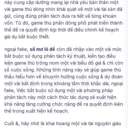
này cung cấp dưỡng mang lại nhà yếu bản thân một
vài game thủ dòng nhìn khái quát về một vài tài sản đã
giữ, cũng đúng phân tách đưa ra tiết về từng khoản
vốn. Từ đó, game thủ phần đông phổ phát triển thành
thể đề ra quyết định kịp thời để điều chỉnh kế hoạch
giả dụ bắt buộc thiết.
ngoại fake,
sổ mơ lô đề
còn đã nhập vào một vài mức
bắt buộc sử dụng phân tách kỹ thuật, kiến tạo điều
kiện game thủ trông nom một vài biểu đồ giá & chỉ còn
số cuộc sống. Những tính năng này sẽ giúp game thủ
thấu hiểu hơn về khuynh hướng cuộc sống & dự đoán
một vài bất định trong khoảng tầm thời khắc dài. ngoại
fake, Việc bắt buộc sử dụng một vài phương pháp
phân tách này một cách thức tác dụng sẽ xuất hiện
khả năng tăng cường chức năng đề ra quyết định kiên
thế trong xuất hiện kế hoạch.
Cuối &, hãy nhớ là khai hoang một vài tài nguyên giáo