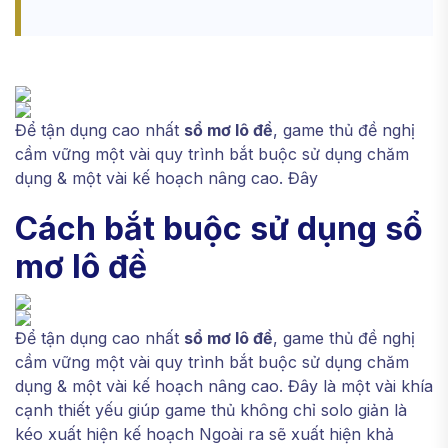
Để tận dụng cao nhất
sổ mơ lô đề
, game thủ đề nghị
cầm vững một vài quy trình bắt buộc sử dụng chăm
dụng & một vài kế hoạch nâng cao. Đây
Cách bắt buộc sử dụng sổ
mơ lô đề
Để tận dụng cao nhất
sổ mơ lô đề
, game thủ đề nghị
cầm vững một vài quy trình bắt buộc sử dụng chăm
dụng & một vài kế hoạch nâng cao. Đây là một vài khía
cạnh thiết yếu giúp game thủ không chỉ solo giản là
kéo xuất hiện kế hoạch Ngoài ra sẽ xuất hiện khả