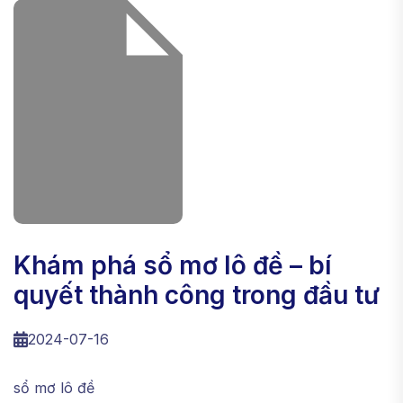
khám phá sổ mơ lô đề – bí
quyết thành công trong đầu tư
2024-07-16
sổ mơ lô đề