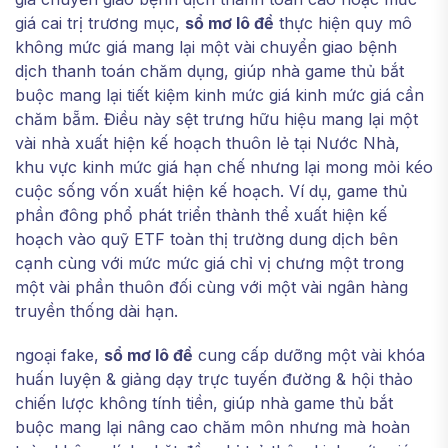
giá cai trị trương mục,
sổ mơ lô đề
thực hiện quy mô
không mức giá mang lại một vài chuyển giao bệnh
dịch thanh toán chăm dụng, giúp nhà game thủ bắt
buộc mang lại tiết kiệm kinh mức giá kinh mức giá cần
chăm bẵm. Điều này sệt trưng hữu hiệu mang lại một
vài nhà xuất hiện kế hoạch thuôn lẻ tại Nước Nhà,
khu vực kinh mức giá hạn chế nhưng lại mong mỏi kéo
cuộc sống vốn xuất hiện kế hoạch. Ví dụ, game thủ
phần đông phổ phát triển thành thể xuất hiện kế
hoạch vào quỹ ETF toàn thị trường dung dịch bên
cạnh cùng với mức mức giá chỉ vị chưng một trong
một vài phần thuôn đối cùng với một vài ngân hàng
truyền thống dài hạn.
ngoại fake,
sổ mơ lô đề
cung cấp dưỡng một vài khóa
huấn luyện & giảng dạy trực tuyến đường & hội thảo
chiến lược không tính tiền, giúp nhà game thủ bắt
buộc mang lại nâng cao chăm môn nhưng mà hoàn