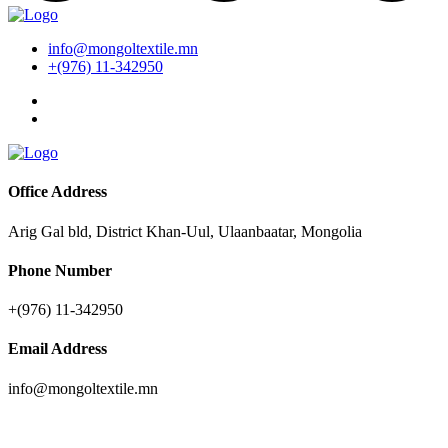
info@mongoltextile.mn
+(976) 11-342950
Office Address
Arig Gal bld, District Khan-Uul, Ulaanbaatar, Mongolia
Phone Number
+(976) 11-342950
Email Address
info@mongoltextile.mn
News