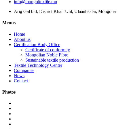
info@mongoltextile.mn
Arig Gal bld, District Khan-Uul, Ulaanbaatar, Mongolia
Menus
Home
About us
Certification Body Office
Certificate of conformity
Mongolian Noble Fibre
Sustainable textile production
Textile Technology Center
Companies
News
Contact
Photos