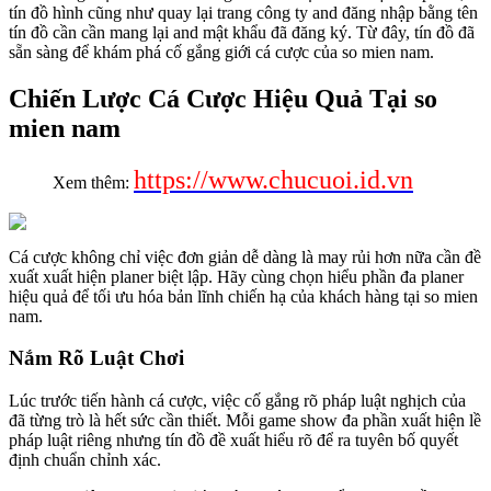
tín đồ hình cũng như quay lại trang công ty and đăng nhập bằng tên
tín đồ cần cần mang lại and mật khẩu đã đăng ký. Từ đây, tín đồ đã
sẵn sàng để khám phá cố gắng giới cá cược của so mien nam.
Chiến Lược Cá Cược Hiệu Quả Tại so
mien nam
https://www.chucuoi.id.vn
Xem thêm:
Cá cược không chỉ việc đơn giản dễ dàng là may rủi hơn nữa cần đề
xuất xuất hiện planer biệt lập. Hãy cùng chọn hiểu phần đa planer
hiệu quả để tối ưu hóa bản lĩnh chiến hạ của khách hàng tại so mien
nam.
Nắm Rõ Luật Chơi
Lúc trước tiến hành cá cược, việc cố gắng rõ pháp luật nghịch của
đã từng trò là hết sức cần thiết. Mỗi game show đa phần xuất hiện lề
pháp luật riêng nhưng tín đồ đề xuất hiểu rõ để ra tuyên bố quyết
định chuẩn chỉnh xác.