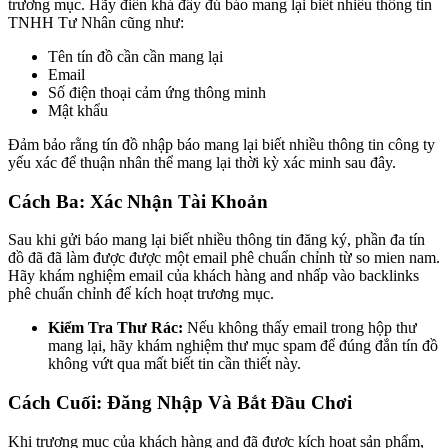
trương mục. Hãy điền khá đầy đủ báo mang lại biết nhiều thông tin
TNHH Tư Nhân cũng như:
Tên tín đồ cần cần mang lại
Email
Số điện thoại cảm ứng thông minh
Mật khẩu
Đảm bảo rằng tín đồ nhập báo mang lại biết nhiều thông tin công ty
yếu xác để thuận nhân thể mang lại thời kỳ xác minh sau đây.
Cách Ba: Xác Nhận Tài Khoản
Sau khi gửi báo mang lại biết nhiều thông tin đăng ký, phần đa tín
đồ đã đã làm được được một email phê chuẩn chỉnh từ so mien nam.
Hãy khám nghiệm email của khách hàng and nhấp vào backlinks
phê chuẩn chỉnh để kích hoạt trương mục.
Kiểm Tra Thư Rác:
Nếu không thấy email trong hộp thư
mang lại, hãy khám nghiệm thư mục spam để đúng đắn tín đồ
không vứt qua mất biết tin cần thiết này.
Cách Cuối: Đăng Nhập Và Bắt Đầu Chơi
Khi trương mục của khách hàng and đã được kích hoạt sản phẩm,