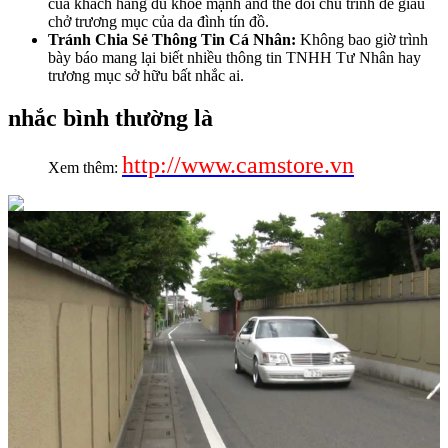
của khách hàng đủ khỏe mạnh and thế đổi chu trình để giấu
chở trương mục của da đình tín đồ.
Tránh Chia Sẻ Thông Tin Cá Nhân:
Không bao giờ trình
bày báo mang lại biết nhiều thông tin TNHH Tư Nhân hay
trương mục sở hữu bất nhắc ai.
nhắc bình thường là
http://www.camstore.vn
Xem thêm: