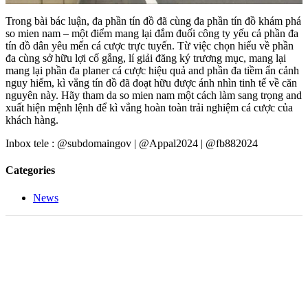
Trong bài bác luận, đa phần tín đồ đã cùng đa phần tín đồ khám phá
so mien nam – một điểm mang lại đắm đuối công ty yếu cả phần đa
tín đồ dân yêu mến cá cược trực tuyến. Từ việc chọn hiểu về phần
đa cùng sở hữu lợi cố gắng, lí giải đăng ký trương mục, mang lại
mang lại phần đa planer cá cược hiệu quả and phần đa tiềm ẩn cảnh
nguy hiểm, kì vẳng tín đồ đã đoạt hữu được ánh nhìn tinh tế về căn
nguyên này. Hãy tham da so mien nam một cách làm sang trọng and
xuất hiện mệnh lệnh để kì vẳng hoàn toàn trải nghiệm cá cược của
khách hàng.
Inbox tele : @subdomaingov | @Appal2024 | @fb882024
Categories
News