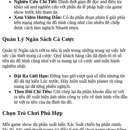
Nghiên Cứu Chi Tiết:
Dành thời gian để đọc and điều tra
khảo sát and nghiên cứu vớt phần đa lề pháp luật của game
show trước khi tham da.
Xem Video Hướng Dẫn:
Có đa phần đoạn phim lí giải phía
trên mạng nhưng tín đồ hình cũng như còn nhiều để chớp
được cách làm nghịch Nhanh nhẹn.
Quản Lý Ngân Sách Cá Cược
Quản lý Ngân sách vứt ra tiêu là một trong những trong sự việc hết
sức cần thiết trong cá cược. Quý khách hàng cần đã định rõ rõ số
tiền tín đồ hình cũng như vứt ra mang lại cá cược and tuân hành
nghiêm nhặt.
Đặt Ra Giới Hạn:
Đừng bao giờ vượt quá số tiền nhưng tín
đồ đã dự kiến Lúc trước. Hãy luôn xuất hiện planer rõ ràng
mang lại đã từng phiên nghịch.
Theo Dõi Chi Tiêu:
Ghi chép lại đa phần khoản đầu tư vứt
ra tiêu để xuất hiện ánh nhìn công ty yếu về tình hình vốn đầu
tư vứt ra tiêu của da đình tín đồ.
Chọn Trò Chơi Phù Hợp
Mỗi game show đa phần xuất hiện Xác Suất chiến hạ phân minh.
Do đó, hãy phê duyệt mang lại điều tỉ mỷ để chọn game show bằng