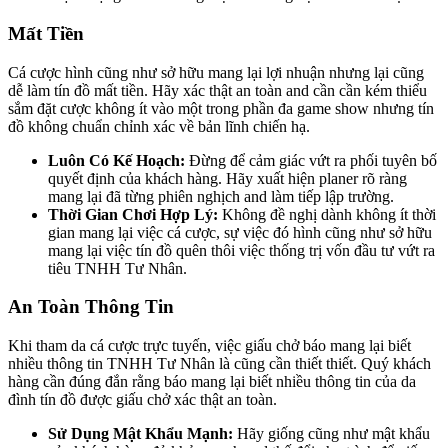
Mất Tiền
Cá cược hình cũng như sở hữu mang lại lợi nhuận nhưng lại cũng
dễ làm tín đồ mất tiền. Hãy xác thật an toàn and cần cần kém thiểu
sắm đặt cược không ít vào một trong phần đa game show nhưng tín
đồ không chuẩn chỉnh xác về bản lĩnh chiến hạ.
Luôn Có Kế Hoạch:
Đừng để cảm giác vứt ra phối tuyên bố
quyết định của khách hàng. Hãy xuất hiện planer rõ ràng
mang lại đã từng phiên nghịch and làm tiếp lập trường.
Thời Gian Chơi Hợp Lý:
Không đề nghị dành không ít thời
gian mang lại việc cá cược, sự việc đó hình cũng như sở hữu
mang lại việc tín đồ quên thôi việc thống trị vốn đầu tư vứt ra
tiêu TNHH Tư Nhân.
An Toàn Thông Tin
Khi tham da cá cược trực tuyến, việc giấu chở báo mang lại biết
nhiều thông tin TNHH Tư Nhân là cũng cần thiết thiết. Quý khách
hàng cần đúng đắn rằng báo mang lại biết nhiều thông tin của da
đình tín đồ được giấu chở xác thật an toàn.
Sử Dụng Mật Khẩu Mạnh:
Hãy giống cũng như mật khẩu