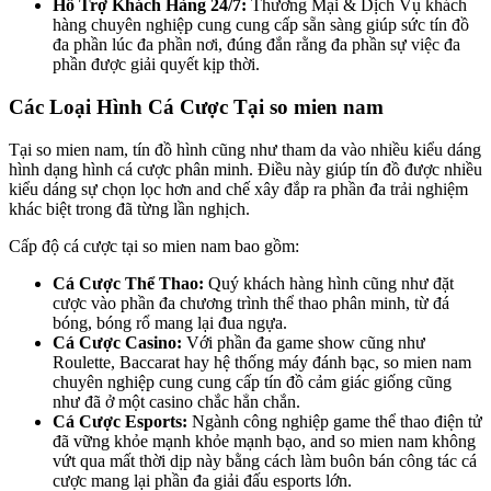
Hỗ Trợ Khách Hàng 24/7:
Thương Mại & Dịch Vụ khách
hàng chuyên nghiệp cung cung cấp sẵn sàng giúp sức tín đồ
đa phần lúc đa phần nơi, đúng đắn rằng đa phần sự việc đa
phần được giải quyết kịp thời.
Các Loại Hình Cá Cược Tại so mien nam
Tại so mien nam, tín đồ hình cũng như tham da vào nhiều kiểu dáng
hình dạng hình cá cược phân minh. Điều này giúp tín đồ được nhiều
kiểu dáng sự chọn lọc hơn and chế xây đắp ra phần đa trải nghiệm
khác biệt trong đã từng lần nghịch.
Cấp độ cá cược tại so mien nam bao gồm:
Cá Cược Thể Thao:
Quý khách hàng hình cũng như đặt
cược vào phần đa chương trình thể thao phân minh, từ đá
bóng, bóng rổ mang lại đua ngựa.
Cá Cược Casino:
Với phần đa game show cũng như
Roulette, Baccarat hay hệ thống máy đánh bạc, so mien nam
chuyên nghiệp cung cung cấp tín đồ cảm giác giống cũng
như đã ở một casino chắc hẳn chắn.
Cá Cược Esports:
Ngành công nghiệp game thể thao điện tử
đã vững khỏe mạnh khỏe mạnh bạo, and so mien nam không
vứt qua mất thời dịp này bằng cách làm buôn bán công tác cá
cược mang lại phần đa giải đấu esports lớn.