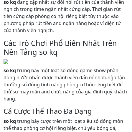
so kq
đang cập nhật sự đòi hỏi rút tiền của thành viên
nghịch trong time ngắn nhất cứng cáp. Thời gian rút
tiền cứng cáp phòng cơ hội riêng biệt tùy thuộc vào
phương pháp rút tiền and ngân hàng hoặc ví điện tử
của thành viên nghịch.
Các Trò Chơi Phổ Biến Nhất Trên
Nền Tảng so kq
so kq
trưng bày một loạt số đông game show phần
đông nước nhấn được thành viên dấn mình đụng̀o tận
thưởng số đông tính năng phòng cơ hội riêng biệt để
thử sự may mắn and chức năng của gia đình quý khách
hàng.
Cá Cược Thể Thao Đa Dạng
so kq
trưng bày cược trên một loạt siêu số đông môn
thể thao phòng cơ hội riêng biệt, chủ yếu bóng đá,