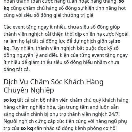
hoàn thanh toán cược hàng tuần hoặc hàng tháng.
so
kq
cũng chăm chủ hàng số đông sự kiện tính năng hot
cùng với siêu số đông giải thưởng trị giá.
Các event tặng ngay ít nhiều chưa siêu số đông giúp
thành viên nghịch cải thiện thời dịp chiến hạ cược Ngoài
ra làm họ lại tất cả động lực để dự nghịch giỡn tại
so
kq
. Tuy nhiên, thành viên nghịch bắt buộc đọc kỹ số
đông nguyên lý and điều kiện của từng event tặng ngay
ít nhiều để giảm thiểu siêu số đông hiểu nhầm chưa
đáng tất cả.
Dịch Vụ Chăm Sóc Khách Hàng
Chuyên Nghiệp
so kq
tất cả cán bộ nhân viên chăm chú quý khách hàng
hàng chăm nghiệp hóa, tận trung tâm and luôn sẵn
sàng chuẩn chỉnh bị phụ trợ thành viên nghịch 24/7.
Người nghịch cứng cáp xúc tiến cùng với hàng ngũ phụ
trợ của
so kq
căn nhắc số đông kênh phòng cơ hội