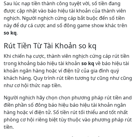
Sau lúc nạp tiền thành công tuyệt vời, số tiền đang
được cập nhật vào báo hiệu tài khoản của thành viên
nghịch. Người nghịch cứng cáp bắt buộc đến số tiền
này để dự cá cược and số đông game show khác trên
so kq
.
Rút Tiền Từ Tài Khoản so kq
Khi chiến hạ cược, thành viên nghịch cứng cáp rút tiền
trong khoảng báo hiệu tài khoản
so kq
về báo hiệu tài
khoản ngân hàng hoặc ví điện tử của gia đình quý
khách hàng. Quy trình rút tiền tương tự cũng như cũng
như cơ hội thức nạp tiền.
Người nghịch hãy chọn chọn phương pháp rút tiền and
điền phần số đông báo hiệu báo hiệu tài khoản ngân
hàng hoặc ví điện tử. Số tiền rút tối thiểu and tốt nhất
phòng cơ hội riêng biệt tùy thuộc vào phương pháp rút
tiền.