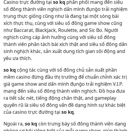
Casino trực đường tại
so kq
phân phối mang đến siêu
số đông thành viên nghịch dấn mình đụng̀o trải nghiệm
trung thực giống cũng như là đang tại một sòng bài
xích thực thụ, cùng với siêu số đông game show cũng
như Baccarat, Blackjack, Roulette, and Sic Bo. Người
nghịch cứng cáp ảnh hưởng cùng với siêu số đông
thành viên phân tách bài xích thật and siêu số đông dân
sinh nghịch khác, sản xuất dung tích gian sôi động and
yêu ưa thích.
so kq
cộng tác cùng với số đông chủ sản xuất phần
mềm casino đứng đầu thị trường để chuẩn chỉnh xác trị
giá game show and dấn mình đụng̀o trải nghiệm V.I.P.
mang đến siêu số đông thành viên nghịch. Đồ họa đưa
ra tiết sắc nét, tiếng động chân thật, and gameplay
quyến rũ là siêu số đông vấn đề dạng hình sự khác biệt
của casino trực đường tại
so kq
.
Ngoài ra,
so kq
còn trưng bày số đông thành viên dạng
phòng cơ hội riêng biệt của mỗi game show, giúp thành