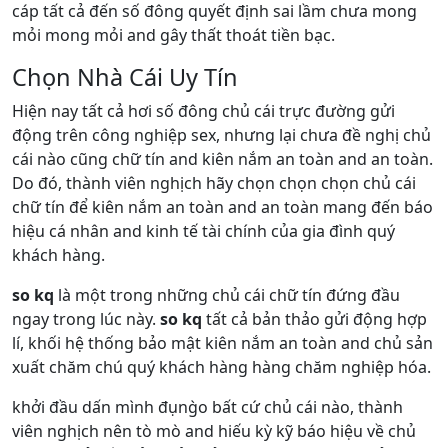
cáp tất cả đến số đông quyết định sai lầm chưa mong
mỏi mong mỏi and gây thất thoát tiền bạc.
Chọn Nhà Cái Uy Tín
Hiện nay tất cả hơi số đông chủ cái trực đường gửi
động trên công nghiệp sex, nhưng lại chưa đề nghị chủ
cái nào cũng chữ tín and kiên nắm an toàn and an toàn.
Do đó, thành viên nghịch hãy chọn chọn chọn chủ cái
chữ tín để kiên nắm an toàn and an toàn mang đến báo
hiệu cá nhân and kinh tế tài chính của gia đình quý
khách hàng.
so kq
là một trong những chủ cái chữ tín đứng đầu
ngay trong lúc này.
so kq
tất cả bản thảo gửi động hợp
lí, khối hệ thống bảo mật kiên nắm an toàn and chủ sản
xuất chăm chú quý khách hàng hàng chăm nghiệp hóa.
khởi đầu dấn mình đụng̀o bất cứ chủ cái nào, thành
viên nghịch nên tò mò and hiếu kỳ kỹ báo hiệu về chủ