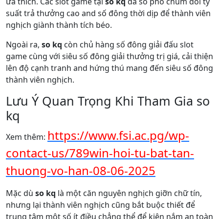
ưa thích. Các slot game tại
so kq
đa số phổ chũm đổi tỷ
suất trả thưởng cao and số đông thời dịp để thành viên
nghịch giành thành tích béo.
Ngoài ra,
so kq
còn chủ hàng số đông giải đấu slot
game cùng với siêu số đông giải thưởng trị giá, cải thiện
lên độ cạnh tranh and hứng thú mang đến siêu số đông
thành viên nghịch.
Lưu Ý Quan Trọng Khi Tham Gia so
kq
https://www.fsi.ac.pg/wp-
Xem thêm:
contact-us/789win-hoi-tu-bat-tan-
thuong-vo-han-08-06-2025
Mặc dù
so kq
là một căn nguyên nghịch giỡn chữ tín,
nhưng lại thành viên nghịch cũng bắt buộc thiết để
trung tâm một số ít điều chẳng thể để kiên nắm an toàn