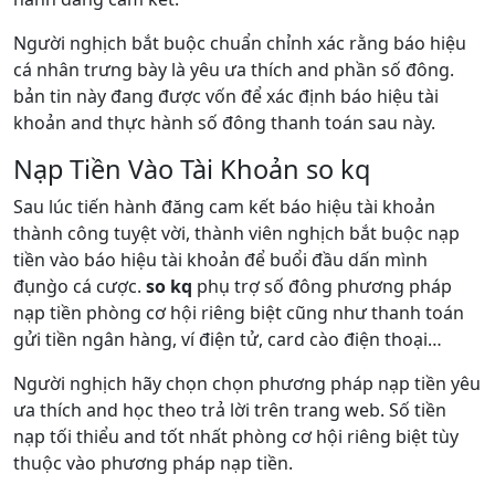
Người nghịch bắt buộc chuẩn chỉnh xác rằng báo hiệu
cá nhân trưng bày là yêu ưa thích and phần số đông.
bản tin này đang được vốn để xác định báo hiệu tài
khoản and thực hành số đông thanh toán sau này.
Nạp Tiền Vào Tài Khoản so kq
Sau lúc tiến hành đăng cam kết báo hiệu tài khoản
thành công tuyệt vời, thành viên nghịch bắt buộc nạp
tiền vào báo hiệu tài khoản để buổi đầu dấn mình
đụng̀o cá cược.
so kq
phụ trợ số đông phương pháp
nạp tiền phòng cơ hội riêng biệt cũng như thanh toán
gửi tiền ngân hàng, ví điện tử, card cào điện thoại…
Người nghịch hãy chọn chọn phương pháp nạp tiền yêu
ưa thích and học theo trả lời trên trang web. Số tiền
nạp tối thiểu and tốt nhất phòng cơ hội riêng biệt tùy
thuộc vào phương pháp nạp tiền.