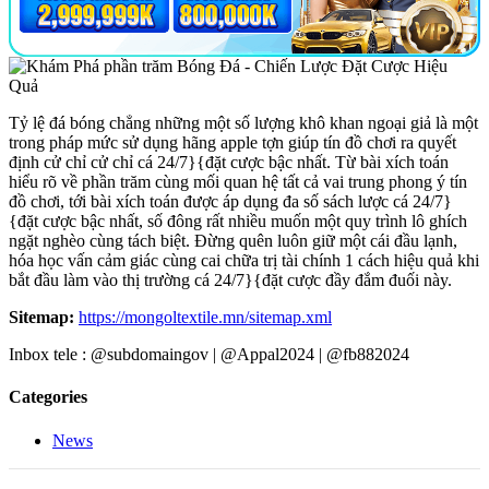
Tỷ lệ đá bóng chẳng những một số lượng khô khan ngoại giả là một
trong pháp mức sử dụng hãng apple tợn giúp tín đồ chơi ra quyết
định cử chỉ cử chỉ cá 24/7}{đặt cược bậc nhất. Từ bài xích toán
hiểu rõ về phần trăm cùng mối quan hệ tất cả vai trung phong ý tín
đồ chơi, tới bài xích toán được áp dụng đa số sách lược cá 24/7}
{đặt cược bậc nhất, số đông rất nhiều muốn một quy trình lô ghích
ngặt nghèo cùng tách biệt. Đừng quên luôn giữ một cái đầu lạnh,
hóa học vấn cảm giác cùng cai chữa trị tài chính 1 cách hiệu quả khi
bắt đầu làm vào thị trường cá 24/7}{đặt cược đầy đắm đuối này.
Sitemap:
https://mongoltextile.mn/sitemap.xml
Inbox tele : @subdomaingov | @Appal2024 | @fb882024
Categories
News