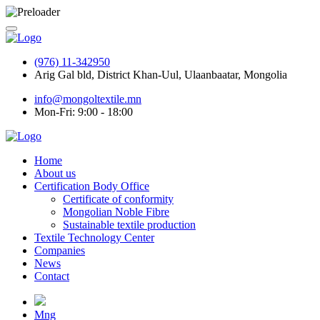
(976) 11-342950
Arig Gal bld, District Khan-Uul, Ulaanbaatar, Mongolia
info@mongoltextile.mn
Mon-Fri: 9:00 - 18:00
Home
About us
Certification Body Office
Certificate of conformity
Mongolian Noble Fibre
Sustainable textile production
Textile Technology Center
Companies
News
Contact
Mng