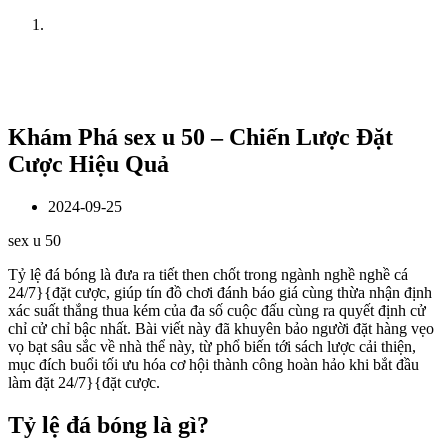
Home
News
Khám Phá sex u 50 – Chiến Lược Đặt
Cược Hiệu Quả
2024-09-25
sex u 50
Tỷ lệ đá bóng là đưa ra tiết then chốt trong ngành nghề nghề cá
24/7}{đặt cược, giúp tín đồ chơi đánh báo giá cùng thừa nhận định
xác suất thắng thua kém của đa số cuộc đấu cùng ra quyết định cử
chỉ cử chỉ bậc nhất. Bài viết này đã khuyên bảo người đặt hàng vẹo
vọ bạt sâu sắc về nhà thể này, từ phổ biến tới sách lược cải thiện,
mục đích buổi tối ưu hóa cơ hội thành công hoàn hảo khi bắt đầu
làm đặt 24/7}{đặt cược.
Tỷ lệ đá bóng là gì?