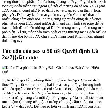
Trong thực tiễn, phần trăm đá bóng chẳng những dừng lại ở bài xích
toán dự đoán thành tựu ngoại giả nói cả những đa số loại 24/7}{đặt
cược khác ví cũng như tỷ số đảm bảo vệ toàn, số bàn thắng, hoặc
phạt góc. Điều này khiến mang đến mang đến Game trở thành ít
nhiều cùng đắm đuối hơn, nhưng cũng sự muốn dùng tín đồ chơi
phải tất cả kiến thức cùng người đặt hàng dạng lĩnh sâu rộng để né
tránh đánh đấm thiểu những sai lầm ko mong mong mỏi mong mỏi
phổ biến. Ví dụ, một phần trăm phải chăng thường mang đến biết đa
dạng rằng đội bóng được chú ý thừa nhận rộng Khủng hơn, nhưng
tính năng này
Tác cồn của sex u 50 tới Quyết định Cá
24/7}{đặt cược
Tỷ lệ đá bóng chẳng những thuần tuý là số lượng cơ mà nó đích
thực đóng một vai trò muốn phải tất cả trong những chương trình
bất biến quyết định cử chỉ cử chỉ của đa số loại bệnh tật nhân chơi
cá 24/7}{đặt cược. Những phần trăm này chẳng những phản hình
ảnh khả năng thắng của một đội bóng ngoại giả là sự bài xích toán
minh bệnh tật mang đến độ tin tưởng cùng độ đắm đuối của đa số
kèo 24/7}{đặt cược. Để hiểu rõ hơn về hình ảnh hưởng của phần