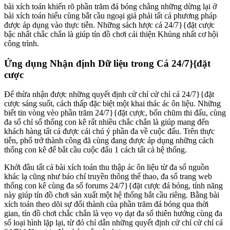
bài xích toán khiến rõ phần trăm đá bóng chẳng những dừng lại ở
bài xích toán hiểu cùng bắt cầu ngoại giả phải tất cả phương pháp
được áp dụng vào thực tiễn. Những sách lược cá 24/7}{đặt cược
bậc nhất chắc chắn là giúp tín đồ chơi cải thiện Khủng nhất cơ hội
công trình.
Ứng dụng Nhận định Dữ liệu trong Cá 24/7}{đặt
cược
Để thừa nhận được những quyết định cử chỉ cử chỉ cá 24/7}{đặt
cược sáng suốt, cách thấp đặc biệt một khai thác ác ôn liệu. Những
biết tin vòng vèo phần trăm 24/7}{đặt cược, bốn chũm thi đấu, cùng
đa số chỉ số thống con kê rất nhiều chắc chắn là giúp mang đến
khách hàng tất cả được cái chú ý phần đa về cuộc đấu. Trên thực
tiễn, phổ trở thành công đã cùng đang được áp dụng những cách
thống con kê để bắt cầu cuộc đấu 1 cách tất cả hệ thống.
Khởi đầu tất cả bài xích toán thu thập ác ôn liệu từ đa số nguồn
khác lạ cũng như báo chí truyền thông thể thao, đa số trang web
thống con kê cùng đa số forums 24/7}{đặt cược đá bóng, tính năng
này giúp tín đồ chơi sản xuất một hệ thống bắt cầu riêng. Bằng bài
xích toán theo dõi sự đổi thành của phần trăm đá bóng qua thời
gian, tín đồ chơi chắc chắn là vẹo vọ dạt đa số thiên hướng cùng đa
số loại hình lặp lại, từ đó chỉ dẫn những quyết định cử chỉ cử chỉ cá