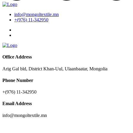
info@mongoltextile.mn
+(976) 11-342950
Office Address
Arig Gal bld, District Khan-Uul, Ulaanbaatar, Mongolia
Phone Number
+(976) 11-342950
Email Address
info@mongoltextile.mn
News