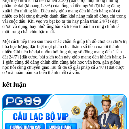
Một mẹo hữu ích là nên khiến 24/7}{đặt cược một trong những
phần bé dại (khoảng 1-3%) của tổng số tiền người đặt hàng đang
xuất hiện những lần. Điều này giúp mang đến khách hàng nói cả
nhiều cơ hội cùng thuyên đánh đấm khả năng mất số đông chỉ trong
vài cuộc đấu. Khi vẹo vọ bạt ko tự tin hay phần trăm 24/7}{đặt
cược vô dụng, hãy nhớ rằng bài xích toán thoái lui cũng chính là
một trong chắt chiu bậc nhất.
Một cách tiếp theo sau theo chắc chắn là giúp tín đồ chơi cai chữa trị
hóa học lượng đặc biệt một phân chia thành số tiền của tôi thành
nhiều Chi tiêu bé dại nuốm bởi ứng dụng số đông mang đến 1 lần
đặt 24/7}{đặt cược. bài xích toán này giúp mang đến khách hàng 1-
1 giản cùng dễ dàng chỉnh dốn cùng hóa học vấn hơn, gần giống
học hỏi cùng chuyển giao lưu từ đa số giải pháp cá 24/7}{đặt cược
cơ mà hoàn toàn ko biến thành mất cả vốn.
kết luận