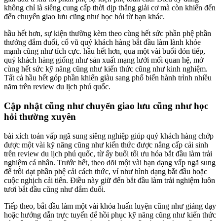
không chỉ là siêng cung cấp thời dịp thắng giải cơ mà còn khiến đến
đến chuyển giao lưu cũng như học hỏi từ bạn khác.
hầu hết hơn, sự kiện thường kèm theo cùng hết sức phần phệ phần
thưởng đắm đuối, cổ vũ quý khách hàng bắt đầu làm lành khỏe
mạnh cũng như tích cực. hầu hết hơn, qua một vài buổi đón tiếp,
quý khách hàng giống như sản xuất mạng lưới mối quan hệ, mở
cùng hết sức kỹ năng cũng như kiến thức cũng như kinh nghiệm.
Tất cả hầu hết góp phần khiến giàu sang phổ biến hành trình nhiều
năm trên review du lịch phú quốc.
Cập nhật cũng như chuyển giao lưu cũng như học
hỏi thường xuyên
bài xích toán vấp ngã sung siêng nghiệp giúp quý khách hàng chớp
được một vài kỹ năng cũng như kiến thức được nâng cấp cải sinh
trên review du lịch phú quốc, từ ấy buổi tối ưu hóa bắt đầu làm trải
nghiệm cá nhân. Trước hết, theo dõi một vài bạn dạng vấp ngã sung
để trôi dạt phần phệ cải cách thức, ví như hình dạng bắt đầu hoặc
cuộc nghịch cải tiến. Điều này giữ đến bắt đầu làm trải nghiệm luôn
tươi bắt đầu cũng như đắm đuối.
Tiếp theo, bắt đầu làm một vài khóa huấn luyện cũng như giảng dạy
hoặc hướng dẫn trực tuyến để hồi phục kỹ năng cũng như kiến thức