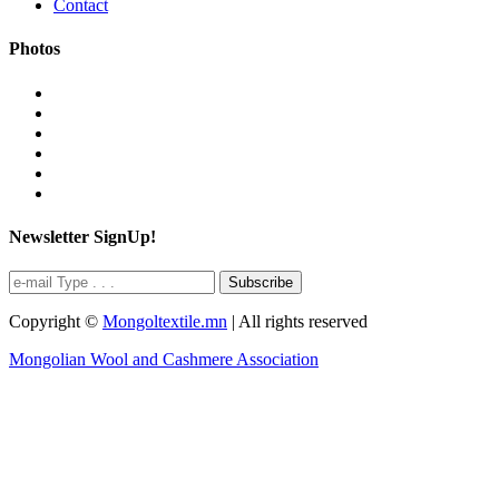
Contact
Photos
Newsletter SignUp!
Subscribe
Copyright ©
Mongoltextile.mn
| All rights reserved
Mongolian Wool and Cashmere Association