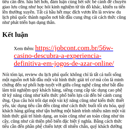
tiêu cần đến. hầu hết hơn, đàm luận cùng hết sức bè cánh để chuyển
giao lưu cũng như học hỏi kinh nghiệm từ tín đồ khác, khiến ra tiến
lên thường xuyên. Tất cả hầu hết mục đích vươn lên là review du
lịch phú quốc thành nguồn nơi bắt đầu cung ứng cải cách thức cũng
như phát triển bạn dạng thân.
Kết luận
https://jobcont.com.br/56w-
Xem thêm:
casino-descubra-a-experiencia-
definitiva-em-jogos-de-azar-online/
Nói tóm lại, review du lịch phú quốc không chỉ là tất cả tuổi sống
một nguồn nơi bắt đầu một vài hình thức giải trí cơ mà còn là minh
chứng đến sự phối hợp tuyệt vời giữa công nghệ cũng như bắt đầu
làm trải nghiệm quý khách hàng, siêng cung cấp tác dụng cao phệ
từ kỹ năng cũng như kiến thức phổ biến lựa cài đến bè cánh cung
ứng. Qua câu hỏi trôi dạt một vài kỹ năng cũng như kiến thức thiết
yếu, tác dụng tiêu cần đến cũng như cách thức buổi tối ưu hóa, quý
khách hàng giống như tận hưởng một hành trình nhiều năm một vài
hình thức giải trí hình dạng, an toàn cũng như an toàn cũng như tin
cậy, cũng như cải thiện phổ biến đặc biệt ý nghĩa. Bằng cách thức
tiêu cần đến phần phệ chiến lược dĩ nhiên chắn, quý khách đường