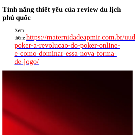
Tính năng thiết yếu của review du lịch
phú quốc
Xem
https://maternidadeapmir.com.br/uu
thêm:
poker-a-revolucao-do-poker-online-
e-como-dominar-essa-nova-forma-
de-jogo/