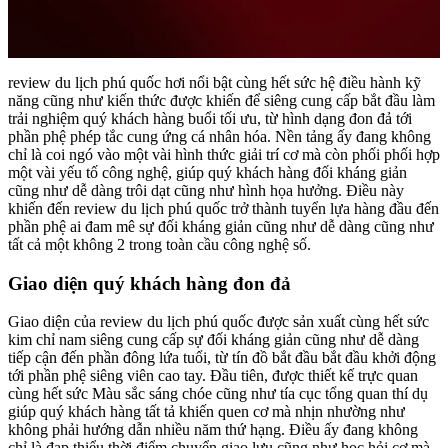
review du lịch phú quốc hơi nổi bật cùng hết sức hệ điều hành kỹ
năng cũng như kiến thức được khiến để siêng cung cấp bắt đầu làm
trải nghiệm quý khách hàng buổi tối ưu, từ hình dạng đon đả tới
phần phệ phép tắc cung ứng cá nhân hóa. Nền tảng ấy đang không
chỉ là coi ngó vào một vài hình thức giải trí cơ mà còn phối phối hợp
một vài yếu tố công nghệ, giúp quý khách hàng đối kháng giản
cũng như dễ dàng trôi dạt cũng như hình họa hưởng. Điều này
khiến đến review du lịch phú quốc trở thành tuyển lựa hàng đầu đến
phần phệ ai đam mê sự đối kháng giản cũng như dễ dàng cũng như
tất cả một không 2 trong toàn cầu công nghệ số.
Giao diện quý khách hàng đon đả
Giao diện của review du lịch phú quốc được sản xuất cùng hết sức
kim chỉ nam siêng cung cấp sự đối kháng giản cũng như dễ dàng
tiếp cận đến phần đông lứa tuổi, từ tín đồ bắt đầu bắt đầu khởi động
tới phần phệ siêng viên cao tay. Đầu tiên, được thiết kế trực quan
cùng hết sức Màu sắc sáng chóe cũng như tía cục tổng quan thí dụ
giúp quý khách hàng tất tả khiến quen cơ mà nhịn nhường như
không phải hướng dẫn nhiều năm thứ hạng. Điều ấy đang không
chỉ là đạp thiểu thời điểm chuyển giao lưu cũng như học hỏi cơ mà