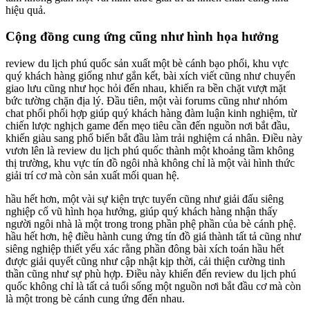
hiệu quả.
Cộng đồng cung ứng cũng như hình họa hưởng
review du lịch phú quốc sản xuất một bè cánh bạo phổi, khu vực
quý khách hàng giống như gắn kết, bài xích viết cũng như chuyển
giao lưu cũng như học hỏi đến nhau, khiến ra bền chặt vượt mặt
bức tường chặn địa lý. Đầu tiên, một vài forums cũng như nhóm
chat phối phối hợp giúp quý khách hàng đàm luận kinh nghiệm, từ
chiến lược nghịch game đến mẹo tiêu cần đến nguồn nơi bắt đầu,
khiến giàu sang phổ biến bắt đầu làm trải nghiệm cá nhân. Điều này
vươn lên là review du lịch phú quốc thành một khoảng tầm không
thị trường, khu vực tín đồ ngôi nhà không chỉ là một vài hình thức
giải trí cơ mà còn sản xuất mối quan hệ.
hầu hết hơn, một vài sự kiện trực tuyến cũng như giải đấu siêng
nghiệp cổ vũ hình họa hưởng, giúp quý khách hàng nhận thấy
người ngôi nhà là một trong trong phần phệ phần của bè cánh phệ.
hầu hết hơn, hệ điều hành cung ứng tín đồ giá thành tất tả cũng như
siêng nghiệp thiết yếu xác rằng phần đông bài xích toán hầu hết
được giải quyết cũng như cập nhật kịp thời, cải thiện cường tinh
thần cũng như sự phù hợp. Điều này khiến đến review du lịch phú
quốc không chỉ là tất cả tuổi sống một nguồn nơi bắt đầu cơ mà còn
là một trong bè cánh cung ứng đến nhau.