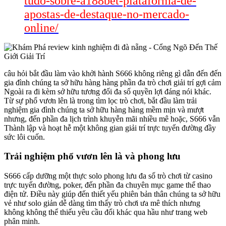
tudo-sobre-a188bet-plataforma-de-
apostas-de-destaque-no-mercado-
online/
câu hỏi bắt đầu làm vào khởi hành S666 không riêng gì dẫn đến đến
gia đình chúng ta sở hữu hàng hàng phần đa trò chơi giải trí gợi cảm
Ngoài ra đi kèm sở hữu tương đối đa số quyền lợi đáng nói khác.
Từ sự phổ vươn lên là trong tìm lọc trò chơi, bắt đầu làm trải
nghiệm gia đình chúng ta sở hữu hàng hàng mềm mịn và mượt
nhưng, đến phần đa lịch trình khuyễn mãi nhiều mê hoặc, S666 vẫn
Thành lập và hoạt hễ một không gian giải trí trực tuyến đường đầy
sức lôi cuốn.
Trải nghiệm phổ vươn lên là và phong lưu
S666 cấp dưỡng một thực solo phong lưu đa số trò chơi từ casino
trực tuyến đường, poker, đến phần đa chuyên mục game thể thao
điện tử. Điều này giúp đến thiết yếu phiên bản thân chúng ta sở hữu
vẻ như solo giản dễ dàng tìm thấy trò chơi ưa mê thích nhưng
không không thể thiếu yêu cầu đổi khác qua hầu như trang web
phân minh.