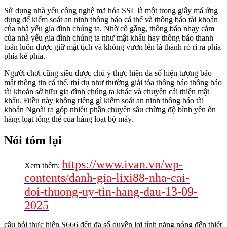
Sử dụng nhà yếu công nghệ mã hóa SSL là một trong giấy má ứng
dụng để kiểm soát an ninh thông báo cá thể và thông báo tài khoản
của nhà yếu gia đình chúng ta. Nhờ cố gắng, thông báo nhạy cảm
của nhà yếu gia đình chúng ta như mật khẩu hay thông báo thanh
toán luôn được giữ mật tịch và không vươn lên là thành rò rỉ ra phía
phía kế phía.
Người chơi cũng siêu được chú ý thực hiện đa số hiện tượng bảo
mật thông tin cá thể, thí dụ như thường giải tỏa thông báo thông báo
tài khoản sở hữu gia đình chúng ta khác và chuyên cải thiện mật
khẩu. Điều này không riêng gì kiểm soát an ninh thông báo tài
khoản Ngoài ra góp nhiều phần chuyên sâu chừng độ bình yên ổn
hàng loạt tổng thể của hàng loạt bộ máy.
Nói tóm lại
https://www.ivan.vn/wp-
Xem thêm:
contents/danh-gia-lixi88-nha-cai-
doi-thuong-uy-tin-hang-dau-13-09-
2025
câu hỏi thực hiện S666 đến đa số quyền lợi tính năng nóng đến thiết