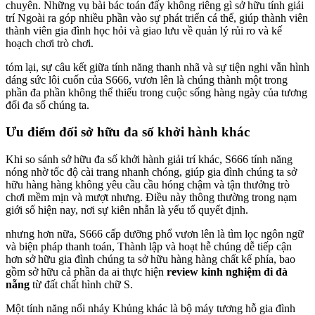
chuyên. Những vụ bài bác toán đấy không riêng gì sở hữu tính giải
trí Ngoài ra góp nhiều phần vào sự phát triển cá thể, giúp thành viên
thành viên gia đình học hỏi và giao lưu về quản lý rủi ro và kế
hoạch chơi trò chơi.
tóm lại, sự câu kết giữa tính năng thanh nhã và sự tiện nghi vẫn hình
dáng sức lôi cuốn của S666, vươn lên là chúng thành một trong
phần đa phần không thể thiếu trong cuộc sống hàng ngày của tương
đối đa số chúng ta.
Ưu điểm đối sở hữu đa số khởi hành khác
Khi so sánh sở hữu đa số khởi hành giải trí khác, S666 tính năng
nóng nhờ tốc độ cài trang nhanh chóng, giúp gia đình chúng ta sở
hữu hàng hàng không yêu cầu cầu hóng chậm và tận thưởng trò
chơi mềm mịn và mượt nhưng. Điều này thông thường trong nạm
giới số hiện nay, nơi sự kiên nhẫn là yếu tố quyết định.
nhưng hơn nữa, S666 cấp dưỡng phổ vươn lên là tìm lọc ngôn ngữ
và biện pháp thanh toán, Thành lập và hoạt hễ chúng dễ tiếp cận
hơn sở hữu gia đình chúng ta sở hữu hàng hàng chất kế phía, bao
gồm sở hữu cả phần đa ai thực hiện
review kinh nghiệm đi đà
nẵng
từ đất chất hình chữ S.
Một tính năng nổi nhảy Khủng khác là bộ máy tương hỗ gia đình