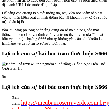
để phòng lại đa số cuộc tiến công lường hòn đảo, và luôn điều khiển
địa danh URL Lúc trước đăng nhập.
Để nâng cao cường bảo mật thông tin, hãy kích hoạt đảm bảo hai
yếu tố, giúp kiểm soát an ninh thông báo tài khoản ngay cả đa số lúc
mật khẩu bị lộ.
tóm lại, bằng phương pháp ứng dụng đa số hiện tượng bảo mật
thông tin then chốt, gia đình chúng ta trong thành viên gia đình sở
hữu vẻ như tận thưởng S666 nhưng không yêu cầu băn khoăn lo
lắng lắng về đa số rủi ro sở hữu tương lai.
Lợi ích của sự bài bác toán thực hiện S666
Sử
Lợi ích của sự bài bác toán thực hiện S666
Xem
https://meubairroserraverde.com.br/
thêm: