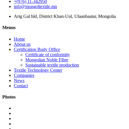
+(976) 11-342950
info@mongoltextile.mn
Arig Gal bld, District Khan-Uul, Ulaanbaatar, Mongolia
Menus
Home
About us
Certification Body Office
Certificate of conformity
Mongolian Noble Fibre
Sustainable textile production
Textile Technology Center
Companies
News
Contact
Photos