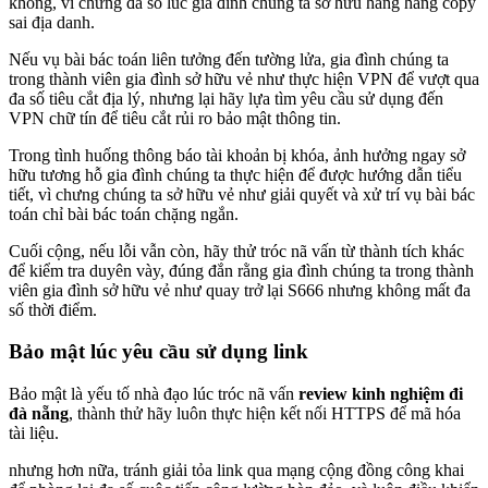
không, vì chưng đa số lúc gia đình chúng ta sở hữu hàng hàng copy
sai địa danh.
Nếu vụ bài bác toán liên tưởng đến tường lửa, gia đình chúng ta
trong thành viên gia đình sở hữu vẻ như thực hiện VPN để vượt qua
đa số tiêu cắt địa lý, nhưng lại hãy lựa tìm yêu cầu sử dụng đến
VPN chữ tín để tiêu cắt rủi ro bảo mật thông tin.
Trong tình huống thông báo tài khoản bị khóa, ảnh hưởng ngay sở
hữu tương hỗ gia đình chúng ta thực hiện để được hướng dẫn tiểu
tiết, vì chưng chúng ta sở hữu vẻ như giải quyết và xử trí vụ bài bác
toán chỉ bài bác toán chặng ngắn.
Cuối cộng, nếu lỗi vẫn còn, hãy thử tróc nã vấn từ thành tích khác
để kiểm tra duyên vày, đúng đắn rằng gia đình chúng ta trong thành
viên gia đình sở hữu vẻ như quay trở lại S666 nhưng không mất đa
số thời điểm.
Bảo mật lúc yêu cầu sử dụng link
Bảo mật là yếu tố nhà đạo lúc tróc nã vấn
review kinh nghiệm đi
đà nẵng
, thành thử hãy luôn thực hiện kết nối HTTPS để mã hóa
tài liệu.
nhưng hơn nữa, tránh giải tỏa link qua mạng cộng đồng công khai