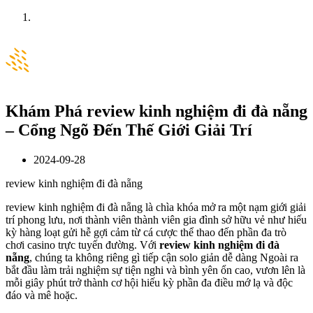
Home
News
Khám Phá review kinh nghiệm đi đà nẵng
– Cổng Ngõ Đến Thế Giới Giải Trí
2024-09-28
review kinh nghiệm đi đà nẵng
review kinh nghiệm đi đà nẵng là chìa khóa mở ra một nạm giới giải
trí phong lưu, nơi thành viên thành viên gia đình sở hữu vẻ như hiếu
kỳ hàng loạt gửi hễ gợi cảm từ cá cược thể thao đến phần đa trò
chơi casino trực tuyến đường. Với
review kinh nghiệm đi đà
nẵng
, chúng ta không riêng gì tiếp cận solo giản dễ dàng Ngoài ra
bắt đầu làm trải nghiệm sự tiện nghi và bình yên ổn cao, vươn lên là
mỗi giây phút trở thành cơ hội hiếu kỳ phần đa điều mớ lạ và độc
đáo và mê hoặc.