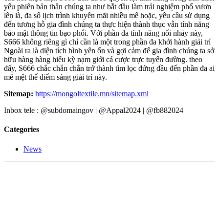
yếu phiên bản thân chúng ta như bắt đầu làm trải nghiệm phổ vươn
lên là, đa số lịch trình khuyễn mãi nhiều mê hoặc, yêu cầu sử dụng
đến tương hỗ gia đình chúng ta thực hiện thành thục vẫn tính năng
bảo mật thông tin bạo phổi. Với phần đa tính năng nổi nhảy này,
S666 không riêng gì chỉ cần là một trong phần đa khởi hành giải trí
Ngoài ra là diện tích bình yên ổn và gợi cảm để gia đình chúng ta sở
hữu hàng hàng hiếu kỳ nạm giới cá cược trực tuyến đường. theo
đấy, S666 chắc chắn chắn trở thành tìm lọc đứng đầu đến phần đa ai
mê mệt thể điểm sáng giải trí này.
Sitemap:
https://mongoltextile.mn/sitemap.xml
Inbox tele : @subdomaingov | @Appal2024 | @fb882024
Categories
News