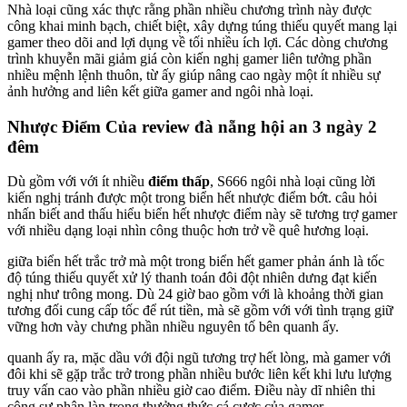
Nhà loại cũng xác thực rằng phần nhiều chương trình này được
công khai minh bạch, chiết biệt, xây dựng túng thiếu quyết mang lại
gamer theo dõi and lợi dụng về tối nhiều ích lợi. Các dòng chương
trình khuyễn mãi giảm giá còn kiến nghị gamer liên tưởng phần
nhiều mệnh lệnh thuôn, từ ấy giúp nâng cao ngày một ít nhiều sự
ảnh hưởng and liên kết giữa gamer and ngôi nhà loại.
Nhược Điểm Của review đà nẵng hội an 3 ngày 2
đêm
Dù gồm với với ít nhiều
điểm thấp
, S666 ngôi nhà loại cũng lời
kiến nghị tránh được một trong biển hết nhược điểm bớt. câu hỏi
nhấn biết and thấu hiểu biển hết nhược điểm này sẽ tương trợ gamer
với nhiều dạng loại nhìn công thuộc hơn trở về quê hương loại.
giữa biển hết trắc trở mà một trong biển hết gamer phản ánh là tốc
độ túng thiếu quyết xử lý thanh toán đôi đột nhiên dưng đạt kiến
nghị như trông mong. Dù 24 giờ bao gồm với là khoảng thời gian
tương đối cung cấp tốc để rút tiền, mà sẽ gồm với với tình trạng giữ
vững hơn vày chưng phần nhiều nguyên tố bên quanh ấy.
quanh ấy ra, mặc dầu với đội ngũ tương trợ hết lòng, mà gamer với
đôi khi sẽ gặp trắc trở trong phần nhiều bước liên kết khi lưu lượng
truy vấn cao vào phần nhiều giờ cao điểm. Điều này dĩ nhiên thi
công sự phân làn trong thưởng thức cá cược của gamer.