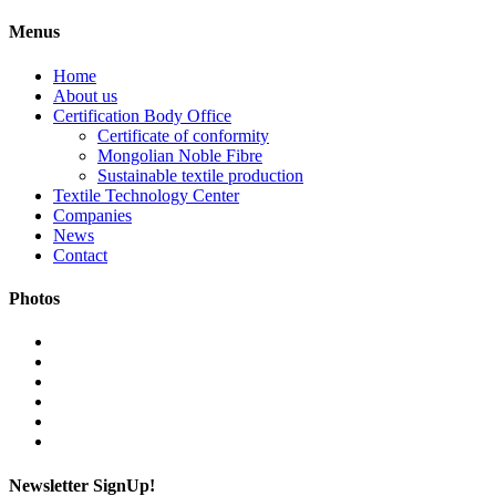
Menus
Home
About us
Certification Body Office
Certificate of conformity
Mongolian Noble Fibre
Sustainable textile production
Textile Technology Center
Companies
News
Contact
Photos
Newsletter SignUp!