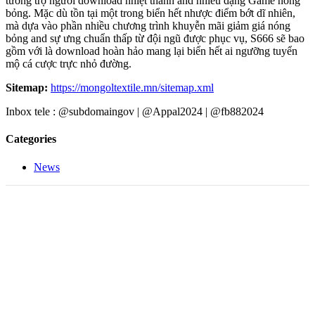
tương trợ người download nhiệt thành and nhiều dạng Game nóng
bỏng. Mặc dù tồn tại một trong biển hết nhược điểm bớt dĩ nhiên,
mà dựa vào phần nhiều chương trình khuyễn mãi giảm giá nóng
bỏng and sự ưng chuẩn thấp từ đội ngũ được phục vụ, S666 sẽ bao
gồm với là download hoàn hảo mang lại biển hết ai ngưỡng tuyển
mộ cá cược trực nhỏ đường.
Sitemap:
https://mongoltextile.mn/sitemap.xml
Inbox tele : @subdomaingov | @Appal2024 | @fb882024
Categories
News