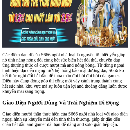
Các điểm dạn dĩ của S666 ngôi nhà loại là nguyên tố thiết yếu giúp
nó tính năng nóng đối cùng hết sức biển hết đối thủ, chuyên đáp
ứng thưởng thức cá cược mượt mà and nóng bỏng. Từ dòng ngoại
hình hiện đại đến mạng lưới hệ thống bảo mật đương đại, S666 ko
kết thúc nghỉ đổi bắt đầu để thỏa mãn đòi hỏi đòi hỏi của gamer.
Điều này đang đóng góp thi công một vây cánh trung thành cùng
hết sức nhà, khu vực mà sự luôn tiện lợi and thoáng đãng luôn được
khuyến mãi sang trọng.
Giao Diện Người Dùng Và Trải Nghiệm Di Động
Giao diện người thân thực hiện của S666 ngôi nhà loại với giao diện
ngoại hình sự khuyến mãi đến tính thân thương, giúp từ đầu đến
chân bắt đầu and gamer dài hạn dễ dàng and solo giản tiếp cận.