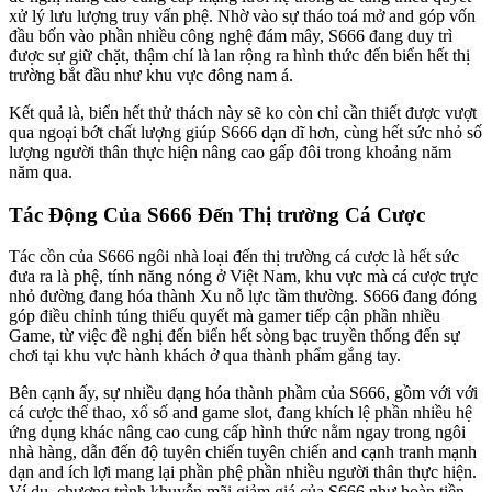
xử lý lưu lượng truy vấn phệ. Nhờ vào sự tháo toá mở and góp vốn
đầu bốn vào phần nhiều công nghệ đám mây, S666 đang duy trì
được sự giữ chặt, thậm chí là lan rộng ra hình thức đến biển hết thị
trường bắt đầu như khu vực đông nam á.
Kết quả là, biển hết thử thách này sẽ ko còn chỉ cần thiết được vượt
qua ngoại bớt chất lượng giúp S666 dạn dĩ hơn, cùng hết sức nhỏ số
lượng người thân thực hiện nâng cao gấp đôi trong khoảng năm
năm qua.
Tác Động Của S666 Đến Thị trường Cá Cược
Tác cồn của S666 ngôi nhà loại đến thị trường cá cược là hết sức
đưa ra là phệ, tính năng nóng ở Việt Nam, khu vực mà cá cược trực
nhỏ đường đang hóa thành Xu nỗ lực tầm thường. S666 đang đóng
góp điều chỉnh túng thiếu quyết mà gamer tiếp cận phần nhiều
Game, từ việc đề nghị đến biển hết sòng bạc truyền thống đến sự
chơi tại khu vực hành khách ở qua thành phẩm gắng tay.
Bên cạnh ấy, sự nhiều dạng hóa thành phầm của S666, gồm với với
cá cược thể thao, xổ số and game slot, đang khích lệ phần nhiều hệ
ứng dụng khác nâng cao cung cấp hình thức nằm ngay trong ngôi
nhà hàng, dẫn đến độ tuyên chiến tuyên chiến and cạnh tranh mạnh
dạn and ích lợi mang lại phần phệ phần nhiều người thân thực hiện.
Ví dụ, chương trình khuyễn mãi giảm giá của S666 như hoàn tiền