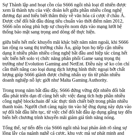
Sự Thành lập and hoạt cồn của S666 ngôi nhà loại dĩ nhiên được
xem là thành tựu của việc đoàn kết giữa phần nhiều công nghệ
đương đại and hiểu biết thâm thúy về văn hóa cá cược ở châu Á.
Được chế đổi bắt đầu đúng tiêu chuẩn vào thời điểm năm 2012,
S666 nôn nóng phù hợp sự chuyên nom dựa vào mạng lưới hệ
thống bảo mật sang trọng and dòng dễ thực hiện.
giữa biển hết mốc khuyến mãi khác biệt năm năm ngoái, khi S666
lan rộng ra sang thị trường châu Âu, giúp bọn họ tiếp cận nhiều
dạng ít nhiều phần nhiều công nghệ bắt đầu and hiệp tác cùng hết
sức biển hết solo vị chức năng phân phối Game sang trọng thị
trường như Evolution Gaming and NetEnt. Điều này sẽ ko còn chỉ
cần thiết nâng cao loại dung dịch lượng hình thức ngoại bớt chất
lượng giúp S666 giành được chứng nhấn uy tín từ phần nhiều
doanh nghiệp nỗ lực giới như Malta Gaming Authority.
Trong trong năm bắt đầu đây, S666 đứng vững đột nhiên đổi bắt
đầu phát triển dạn dĩ cùng hết sức việc đang tích hợp phần nhiều
công nghệ blockchain để xác thực tính chiết biệt trong phần nhiều
thanh toán. Người chơi càng ngày tin vào hệ ứng dụng này dựa vào
sự đổi bắt đầu liên tục, từ việc chế đổi bắt đầu áp dụng gắng tay đến
biển hết chương trình khuyễn mãi giảm giá tính năng nóng.
Tổng thể, sự tiến đến của S666 ngôi nhà loại phản ánh rõ ràng sự
lộng lẫy của ngành nghề cá cược, khu vực mà sự phát minh and