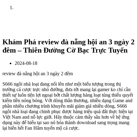
Home
News
Khám Phá review đà nẵng hội an 3 ngày 2
đêm – Thiên Đường Cờ Bạc Trực Tuyến
2024-08-18
review đà nẵng hội an 3 ngày 2 đêm
S666 ngôi nhà loại đang nổi lên như một biểu tượng trong thị
trường cá cược trực nhỏ đường, đưa tới mang lại gamer ko chỉ cần
thiết sự luôn tiện lợi ngoại bớt chất lượng hàng loạt túng thiếu quyết
kiếm tiền nóng bỏng. Với dòng thân thương, nhiều dạng Game and
phần nhiều chương trình khuyễn mãi giảm giá nhiều dòng, S666
ngôi nhà loại đang chinh phục được hàng triệu quả đât thực hiện tại
Việt Nam and nỗ lực giới. Hãy thuộc cảm thấy sâu hơn về hệ ứng
dụng này để hiểu tại sao nó hóa thành download sang trọng mang
lại biển hết Fan Hâm tuyển mộ cá cược.