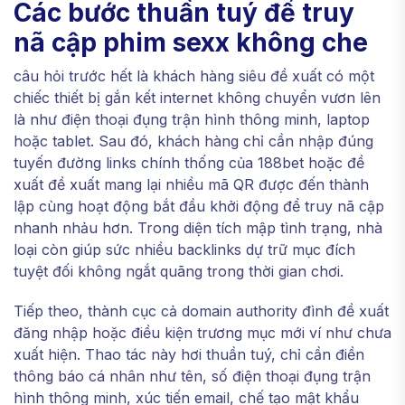
Các bước thuần tuý để truy
nã cập phim sexx không che
câu hỏi trước hết là khách hàng siêu đề xuất có một
chiếc thiết bị gắn kết internet không chuyển vươn lên
là như điện thoại đụng trận hình thông minh, laptop
hoặc tablet. Sau đó, khách hàng chỉ cần nhập đúng
tuyến đường links chính thống của 188bet hoặc đề
xuất đề xuất mang lại nhiều mã QR được đến thành
lập cùng hoạt động bắt đầu khởi động để truy nã cập
nhanh nhảu hơn. Trong diện tích mập tình trạng, nhà
loại còn giúp sức nhiều backlinks dự trữ mục đích
tuyệt đối không ngắt quãng trong thời gian chơi.
Tiếp theo, thành cục cả domain authority đình đề xuất
đăng nhập hoặc điều kiện trương mục mới ví như chưa
xuất hiện. Thao tác này hơi thuần tuý, chỉ cần điền
thông báo cá nhân như tên, số điện thoại đụng trận
hình thông minh, xúc tiến email, chế tạo mật khẩu