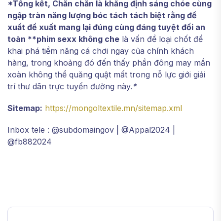
*Tổng kết, Chắn chắn là khẳng định sáng chóe cùng
ngập tràn năng lượng bóc tách tách biệt rằng đề
xuất đề xuất mang lại đúng cùng đáng tuyệt đối an
toàn **phim sexx không che
là vấn đề loại chốt để
khai phá tiềm năng cá chơi ngay của chính khách
hàng, trong khoảng đó đến thấy phần đông may mắn
xoàn không thể quăng quật mất trong nỗ lực giới giải
trí thư dãn trực tuyến đường này.
*
Sitemap:
https://mongoltextile.mn/sitemap.xml
Inbox tele : @subdomaingov | @Appal2024 |
@fb882024