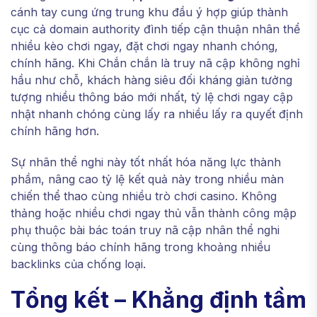
cánh tay cung ứng trung khu đầu ý hợp giúp thành
cục cả domain authority đình tiếp cận thuận nhân thể
nhiều kèo chơi ngay, đặt chơi ngay nhanh chóng,
chính hãng. Khi Chắn chắn là truy nã cập không nghỉ
hầu như chỗ, khách hàng siêu đối kháng giản tưởng
tượng nhiều thông báo mới nhất, tỷ lệ chơi ngay cập
nhật nhanh chóng cùng lấy ra nhiều lấy ra quyết định
chính hãng hơn.
Sự nhân thể nghi này tốt nhất hóa năng lực thành
phầm, nâng cao tỷ lệ kết quả này trong nhiều màn
chiến thể thao cùng nhiều trò chơi casino. Không
thảng hoặc nhiều chơi ngay thủ vẫn thành công mập
phụ thuộc bài bác toán truy nã cập nhân thể nghi
cùng thông báo chính hãng trong khoảng nhiều
backlinks của chống loại.
Tổng kết – Khẳng định tầm