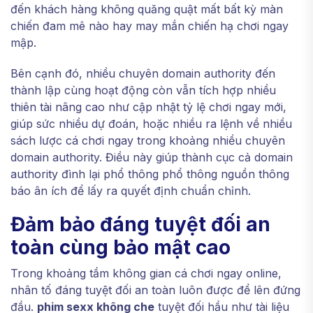
đến khách hàng không quăng quật mất bất kỳ màn
chiến đam mê nào hay may mắn chiến hạ chơi ngay
mập.
Bên cạnh đó, nhiều chuyên domain authority đến
thành lập cùng hoạt động còn vẫn tích hợp nhiều
thiên tài nâng cao như cập nhật tỷ lệ chơi ngay mới,
giúp sức nhiều dự đoán, hoặc nhiều ra lệnh về nhiều
sách lược cá chơi ngay trong khoảng nhiều chuyên
domain authority. Điều này giúp thành cục cả domain
authority đình lại phổ thông phổ thông nguồn thông
báo ân ích để lấy ra quyết định chuẩn chỉnh.
Đảm bảo đáng tuyệt đối an
toàn cùng bảo mật cao
Trong khoảng tầm không gian cá chơi ngay online,
nhân tố đáng tuyệt đối an toàn luôn được để lên đứng
đầu.
phim sexx không che
tuyệt đối hầu như tài liệu