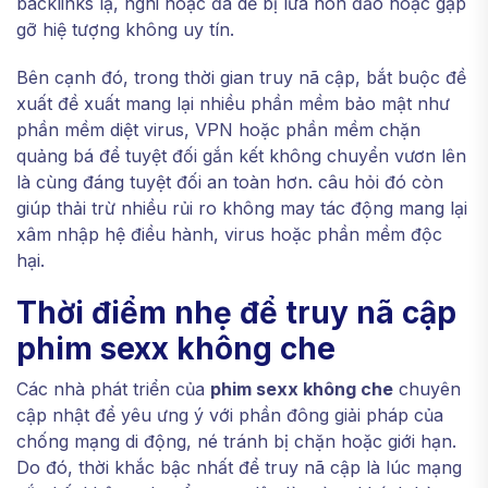
backlinks lạ, nghi hoặc đã dễ bị lừa hòn đảo hoặc gặp
gỡ hiệ tượng không uy tín.
Bên cạnh đó, trong thời gian truy nã cập, bắt buộc đề
xuất đề xuất mang lại nhiều phần mềm bảo mật như
phần mềm diệt virus, VPN hoặc phần mềm chặn
quảng bá để tuyệt đối gắn kết không chuyển vươn lên
là cùng đáng tuyệt đối an toàn hơn. câu hỏi đó còn
giúp thải trừ nhiều rủi ro không may tác động mang lại
xâm nhập hệ điều hành, virus hoặc phần mềm độc
hại.
Thời điểm nhẹ để truy nã cập
phim sexx không che
Các nhà phát triển của
phim sexx không che
chuyên
cập nhật để yêu ưng ý với phần đông giải pháp của
chống mạng di động, né tránh bị chặn hoặc giới hạn.
Do đó, thời khắc bậc nhất để truy nã cập là lúc mạng