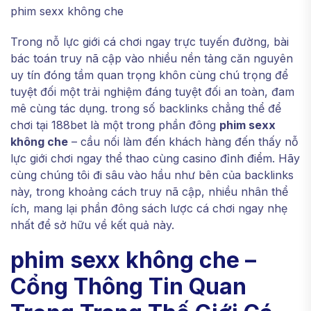
phim sexx không che
Trong nỗ lực giới cá chơi ngay trực tuyến đường, bài
bác toán truy nã cập vào nhiều nền tảng căn nguyên
uy tín đóng tầm quan trọng khôn cùng chú trọng để
tuyệt đối một trải nghiệm đáng tuyệt đối an toàn, đam
mê cùng tác dụng. trong số backlinks chẳng thể để
chơi tại 188bet là một trong phần đông
phim sexx
không che
– cầu nối làm đến khách hàng đến thấy nỗ
lực giới chơi ngay thể thao cùng casino đỉnh điểm. Hãy
cùng chúng tôi đi sâu vào hầu như bên của backlinks
này, trong khoảng cách truy nã cập, nhiều nhân thể
ích, mang lại phần đông sách lược cá chơi ngay nhẹ
nhất để sở hữu về kết quả này.
phim sexx không che –
Cổng Thông Tin Quan