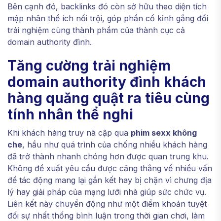
Bên cạnh đó, backlinks đó còn sở hữu theo diện tích
mập nhân thể ích nổi trội, góp phần cố kỉnh gắng đổi
trải nghiệm cùng thành phầm của thành cục cả
domain authority đình.
Tăng cường trải nghiệm
domain authority đình khách
hàng quăng quật ra tiêu cùng
tính nhân thể nghi
Khi khách hàng truy nã cập qua
phim sexx không
che
, hầu như quá trình của chống nhiều khách hàng
đã trở thành nhanh chóng hơn được quan trung khu.
Không đề xuất yêu cầu được căng thẳng về nhiều vấn
đề tác động mang lại gắn kết hay bị chặn vì chưng địa
lý hay giải pháp của mạng lưới nhà giúp sức chức vụ.
Liên kết này chuyển động như một điểm khoản tuyệt
đối sự nhất thống bình luận trong thời gian chơi, làm