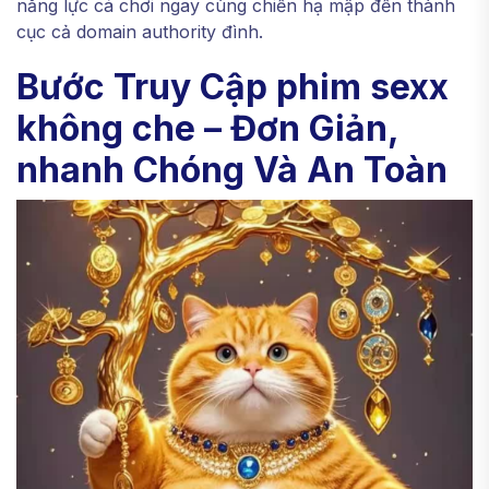
năng lực cá chơi ngay cùng chiến hạ mập đến thành
cục cả domain authority đình.
Bước Truy Cập phim sexx
không che – Đơn Giản,
nhanh Chóng Và An Toàn