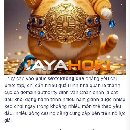
Truy cập vào
phim sexx không che
chẳng yêu cầu
phức tạp, chỉ cần nhiều quá trình nhà quản là thành
cục cả domain authority đình vẫn Chắn chắn là bắt
đầu khởi động hành trình nhiều năm giành được nhiều
kèo chơi ngay trong khoảng nhiều môn thể thao yêu
dấu, nhiều sòng casino đẳng cung cấp bên trên nỗ lực
giới.