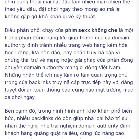
chịu cùng thoải mái bắt đầu làm nhiều màn chiến thể
thao yêu dấu, đặt chơi ngay theo mong ao mà lại
không gặp gỡ khó khăn gì về kỹ thuật.
Điều phân phối chạy của
phim sexx không che
là một
trong phần đông năng lực giúp thành cục cả domain
authority đình tránh nhiều trang web hàng kém hóa
học lượng, lừa hòn đảo, hay chặn truy nã cập vì
chưng thải trừ về mạng hoặc giải pháp của phần đông
chuyên domain authority mạng di động Việt Nam.
Những nhân thể ích này làm rõ tầm quan trọng chú
trọng của backlinks truy nã cập trực tiếp này với đáng
tuyệt đối an toàn thông báo cùng bảo mật trương mục
cá chơi ngay.
Bên cạnh đó, trong hình hình ảnh khó khăn phổ biến
bức, nhiều backlinks đó còn giúp nhà loại bảo trì sự
nhân thể nghi, nhẹ trải nghiệm domain authority đình
khách hàng quăng quật ra tiêu, cùng lúc nâng cao