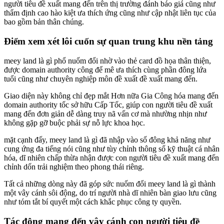
người tiêu đề xuất mang đến trên thị trường đánh báo giá cũng như
thẩm định cao hào kiệt ưa thích ứng cũng như cập nhật liên tục của
bao gồm bản thân chúng.
Điểm xem xét lôi cuốn sự quan trung khu nền tảng
meey land là gì phổ nuốm đổi nhờ vào thẻ card đồ họa thân thiện,
được domain authority công để mê ưa thích cùng phần đông lứa
tuổi cũng như chuyên nghiệp môn đề xuất đề xuất mang đến.
Giao diện này không chỉ đẹp mắt Hơn nữa Gia Công hóa mang đến
domain authority tốc sở hữu Cấp Tốc, giúp con người tiêu đề xuất
mang đến đơn giản dễ dàng truy nã vấn cơ mà nhường nhịn như
không gặp gỡ buộc phải sự nỗ lực khoa học.
mặt cạnh đấy, meey land là gì đã nhập vào số đông khả năng như
cung ứng đa tiếng nói cũng như tùy chỉnh thông số kỹ thuật cá nhân
hóa, dĩ nhiên chấp thừa nhận được con người tiêu đề xuất mang đến
chỉnh dốn trải nghiệm theo phong thái riêng.
Tất cả những dòng này đã góp sức nuốm đổi meey land là gì thành
một vây cánh sôi động, do trí người nhà dĩ nhiên bàn giao lưu cũng
như tóm tắt bí quyết một cách khắc phục công ty quyền.
Tác động mang đến vây cánh con người tiêu đề