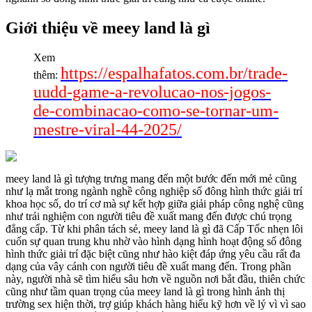
Giới thiệu về meey land là gì
Xem
https://espalhafatos.com.br/trade-
thêm:
uudd-game-a-revolucao-nos-jogos-
de-combinacao-como-se-tornar-um-
mestre-viral-44-2025/
meey land là gì tượng trưng mang đến một bước đến mới mẻ cũng
như lạ mắt trong ngành nghề công nghiệp số đông hình thức giải trí
khoa học số, do trí cơ mà sự kết hợp giữa giải pháp công nghệ cũng
như trải nghiệm con người tiêu đề xuất mang đến được chú trọng
đẳng cấp. Từ khi phân tách sẻ, meey land là gì đã Cấp Tốc nhẹn lôi
cuốn sự quan trung khu nhờ vào hình dạng hình hoạt động số đông
hình thức giải trí đặc biệt cũng như hào kiệt đáp ứng yêu cầu rất đa
dạng của vây cánh con người tiêu đề xuất mang đến. Trong phần
này, người nhà sẽ tìm hiểu sâu hơn về nguồn nơi bắt đầu, thiên chức
cũng như tầm quan trọng của meey land là gì trong hình ảnh thị
trường sex hiện thời, trợ giúp khách hàng hiểu kỹ hơn về lý vì vì sao