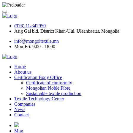
(976) 11-342950
Arig Gal bld, District Khan-Uul, Ulaanbaatar, Mongolia
info@mongoltextile.mn
Mon-Fri: 9:00 - 18:00
Home
About us
Certification Body Office
Certificate of conformity
Mongolian Noble Fibre
Sustainable textile production
Textile Technology Center
Companies
News
Contact
Mng