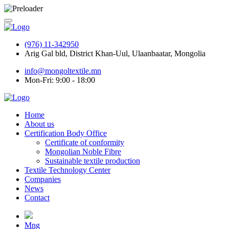
(976) 11-342950
Arig Gal bld, District Khan-Uul, Ulaanbaatar, Mongolia
info@mongoltextile.mn
Mon-Fri: 9:00 - 18:00
Home
About us
Certification Body Office
Certificate of conformity
Mongolian Noble Fibre
Sustainable textile production
Textile Technology Center
Companies
News
Contact
Mng