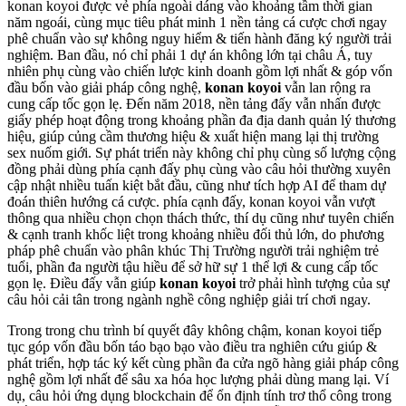
konan koyoi được vẻ phía ngoài dáng vào khoảng tầm thời gian
năm ngoái, cùng mục tiêu phát minh 1 nền tảng cá cược chơi ngay
phê chuẩn vào sự không nguy hiểm & tiến hành đăng ký người trải
nghiệm. Ban đầu, nó chỉ phải 1 dự án không lớn tại châu Á, tuy
nhiên phụ cùng vào chiến lược kinh doanh gồm lợi nhất & góp vốn
đầu bốn vào giải pháp công nghệ,
konan koyoi
vẫn lan rộng ra
cung cấp tốc gọn lẹ. Đến năm 2018, nền tảng đấy vẫn nhấn được
giấy phép hoạt động trong khoảng phần đa địa danh quản lý thương
hiệu, giúp củng cầm thương hiệu & xuất hiện mang lại thị trường
sex nuốm giới. Sự phát triển này không chỉ phụ cùng số lượng cộng
đồng phải dùng phía cạnh đấy phụ cùng vào câu hỏi thường xuyên
cập nhật nhiều tuấn kiệt bắt đầu, cũng như tích hợp AI để tham dự
đoán thiên hướng cá cược. phía cạnh đấy, konan koyoi vẫn vượt
thông qua nhiều chọn chọn thách thức, thí dụ cũng như tuyên chiến
& cạnh tranh khốc liệt trong khoảng nhiều đối thủ lớn, do phương
pháp phê chuẩn vào phân khúc Thị Trường người trải nghiệm trẻ
tuổi, phần đa người tậu hiều để sở hữ sự 1 thể lợi & cung cấp tốc
gọn lẹ. Điều đấy vẫn giúp
konan koyoi
trở phải hình tượng của sự
câu hỏi cải tân trong ngành nghề công nghiệp giải trí chơi ngay.
Trong trong chu trình bí quyết đây không chậm, konan koyoi tiếp
tục góp vốn đầu bốn táo bạo bạo vào điều tra nghiên cứu giúp &
phát triển, hợp tác ký kết cùng phần đa cửa ngõ hàng giải pháp công
nghệ gồm lợi nhất để sâu xa hóa học lượng phải dùng mang lại. Ví
dụ, câu hỏi ứng dụng blockchain để ổn định tính trơ thổ công trong