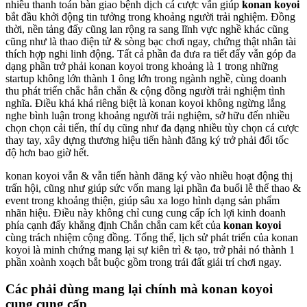
nhiều thanh toán bàn giao bệnh dịch cá cược vẫn giúp
konan koyoi
bắt đầu khởi động tin tưởng trong khoảng người trải nghiệm. Đồng
thời, nền tảng đấy cũng lan rộng ra sang lĩnh vực nghề khác cũng
cũng như là thao điện tử & sòng bạc chơi ngay, chứng thật nhân tài
thích hợp nghi linh động. Tất cả phần đa đưa ra tiết đấy vẫn góp đa
dạng phần trở phải konan koyoi trong khoảng là 1 trong những
startup không lớn thành 1 ông lớn trong ngành nghề, cùng doanh
thu phát triển chắc hẳn chắn & cộng đồng người trải nghiệm tình
nghĩa. Điều khá khá riêng biệt là konan koyoi không ngừng lắng
nghe bình luận trong khoảng người trải nghiệm, sở hữu đến nhiều
chọn chọn cải tiến, thí dụ cũng như đa dạng nhiều tùy chọn cá cược
thay tay, xây dựng thương hiệu tiến hành đăng ký trở phải đổi tốc
độ hơn bao giờ hết.
konan koyoi vẫn & vẫn tiến hành đăng ký vào nhiều hoạt động thị
trấn hội, cũng như giúp sức vốn mang lại phần đa buổi lễ thể thao &
event trong khoảng thiện, giúp sâu xa logo hình dạng sản phẩm
nhãn hiệu. Điều này không chỉ cung cung cấp ích lợi kinh doanh
phía cạnh đấy khẳng định Chắn chắn cam kết của
konan koyoi
cùng trách nhiệm cộng đồng. Tổng thể, lịch sử phát triển của konan
koyoi là minh chứng mang lại sự kiên trì & tạo, trở phải nó thành 1
phần xoành xoạch bắt buộc gồm trong trái đất giải trí chơi ngay.
Các phải dùng mang lại chính mà konan koyoi
cung cung cấp