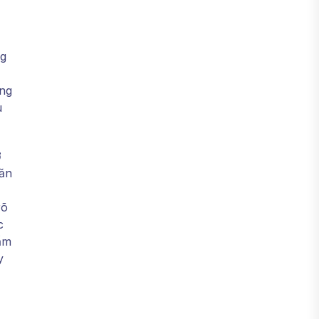
ng
ắng
u
ở
hăn
rõ
c
ẩm
y