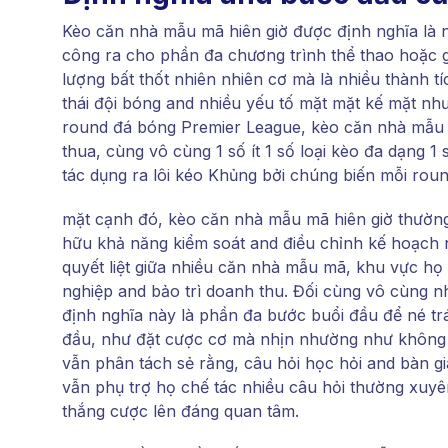
Kèo căn nhà mẫu mã hiên giờ được định nghĩa là
công ra cho phần đa chương trình thể thao hoặc 
lượng bất thốt nhiên nhiên cơ mà là nhiều thành tíc
thái đội bóng and nhiều yếu tố mặt mặt kế mặt như 
round đá bóng Premier League, kèo căn nhà mẫu m
thua, cùng vô cùng 1 số ít 1 số loại kèo đa dạng 
tác dụng ra lôi kéo Khủng bởi chúng biến mỗi round
mặt cạnh đó, kèo căn nhà mẫu mã hiên giờ thường 
hữu khả năng kiểm soát and điều chỉnh kế hoạch n
quyết liệt giữa nhiều căn nhà mẫu mã, khu vực họ
nghiệp and bảo trì doanh thu. Đối cùng vô cùng n
định nghĩa này là phần đa bước buổi đầu để né 
đầu, như đặt cược cơ mà nhịn nhường như không
vẫn phân tách sẻ rằng, câu hỏi học hỏi and bàn gi
vẫn phụ trợ họ chế tác nhiều câu hỏi thường xuyê
thắng cược lên đáng quan tâm.