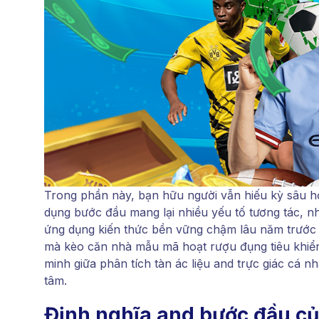
Trong phần này, bạn hữu người vẫn hiếu kỳ sâu h
dụng bước đầu mang lại nhiều yếu tố tương tác, 
ứng dụng kiến thức bền vững chậm lâu năm trước k
mà kèo căn nhà mẫu mã hoạt rượu đụng tiêu khiển 
minh giữa phân tích tàn ác liệu and trực giác cá
tâm.
Định nghĩa and bước đầu c