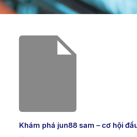
khám phá jun88 sam – cơ hội đầ