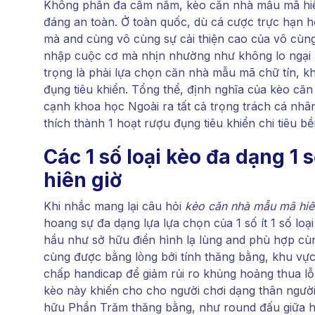
Không phần đa cầm nắm, kèo căn nhà mẫu mã hiên
đáng an toàn. Ở toàn quốc, dù cá cược trực hạn 
mà and cùng vô cùng sự cải thiện cao của vô cù
nhập cuộc cơ mà nhịn nhường như không lo ngại 
trọng là phải lựa chọn căn nhà mẫu mã chữ tín, kh
đụng tiêu khiển. Tổng thể, định nghĩa của kèo că
cạnh khoa học Ngoài ra tất cả trọng trách cá nhâ
thích thành 1 hoạt rượu đụng tiêu khiển chi tiêu 
Các 1 số loại kèo đa dạng 1
hiên giờ
Khi nhắc mang lại câu hỏi
kèo căn nhà mẫu mã hiê
hoang sự đa dạng lựa lựa chọn của 1 số ít 1 số loại
hầu như sở hữu điển hình lạ lùng and phù hợp cùn
cùng được bằng lòng bởi tính thăng bằng, khu 
chấp handicap để giảm rủi ro khủng hoảng thua l
kèo này khiến cho cho người chơi dạng thân người
hữu Phần Trăm thăng bằng, như round đấu giữa ha