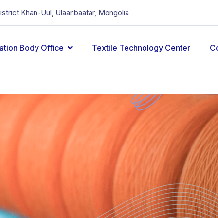
District Khan-Uul, Ulaanbaatar, Mongolia
cation Body Office
Textile Technology Center
C