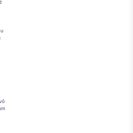
d
ợu
c
 vô
tầm