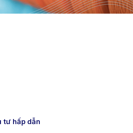
u tư hấp dẫn