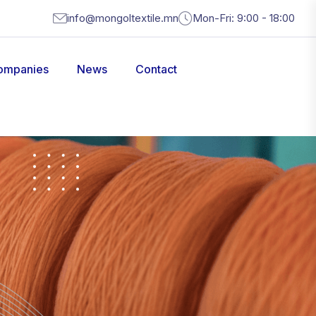
info@mongoltextile.mn
Mon-Fri: 9:00 - 18:00
ompanies
News
Contact