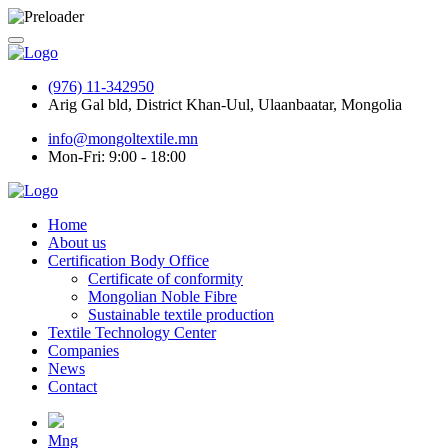
(976) 11-342950
Arig Gal bld, District Khan-Uul, Ulaanbaatar, Mongolia
info@mongoltextile.mn
Mon-Fri: 9:00 - 18:00
Home
About us
Certification Body Office
Certificate of conformity
Mongolian Noble Fibre
Sustainable textile production
Textile Technology Center
Companies
News
Contact
Mng