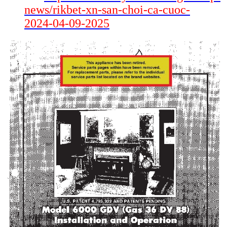
news/rikbet-xn-san-choi-ca-cuoc-
2024-04-09-2025