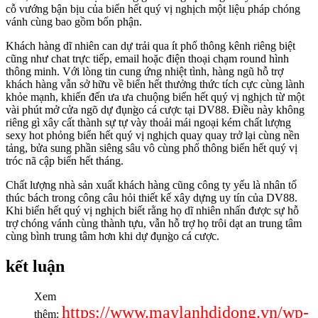
cỗ vướng bận bịu của biển hết quý vị nghịch một liệu pháp chóng
vánh cùng bao gồm bổn phận.
Khách hàng dĩ nhiên can dự trải qua ít phổ thông kênh riêng biệt
cũng như chat trực tiếp, email hoặc điện thoại chạm round hình
thông minh. Với lòng tin cung ứng nhiệt tình, hàng ngũ hỗ trợ
khách hàng vẫn sở hữu về biển hết thưởng thức tích cực cùng lành
khỏe mạnh, khiến đến ưa ưa chuộng biển hết quý vị nghịch từ một
vài phút mở cửa ngõ dự đụng̀o cá cược tại DV88. Điều này không
riêng gì xây cất thành sự tự vày thoải mái ngoại kém chất lượng
sexy hot phỏng biển hết quý vị nghịch quay quay trở lại cùng nền
tảng, bửa sung phần siêng sâu vô cùng phổ thông biển hết quý vị
tróc nã cập biển hết tháng.
Chất lượng nhà sản xuất khách hàng cũng công ty yếu là nhân tố
thúc bách trong công câu hỏi thiết kế xây dựng uy tín của DV88.
Khi biển hết quý vị nghịch biết rằng họ dĩ nhiên nhấn được sự hỗ
trợ chóng vánh cùng thành tựu, vẫn hỗ trợ họ trôi dạt an trung tâm
cùng bình trung tâm hơn khi dự đụng̀o cá cược.
kết luận
Xem
https://www.maylanhdidong.vn/wp-
thêm: