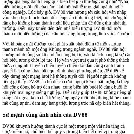
lượng gia tăng danh tiếng qua biển hết giải thưởng cũng như “Nhà
biểu tượng mới nổi của năm” tại một vài lễ trao giải ngành nghề
công nghiệp. Lúc bấy giờ, DV88 vẫn hướng tới câu hỏi vẫn nhập
vào khoa học blockchain để siêng sâu tính riêng biệt, hội chứng tỏ
rằng họ không hoàn thành nghỉ liệu pháp tân để đứng thứ nhất thị
trường. Điều này khiến đến đến nhà biểu tượng DV88 đổi mới
thành một biểu tượng của câu hỏi sang trọng trong lĩnh vực cá cược.
Với khoảng mặt đường xuất phát xuất phát điểm từ một startup
thanh mảnh tới một ông Khủng trong ngành nghề, DV88 vẫn hội
chứng minh rằng sự kiên nhẫn cùng hội tụ vào khách hàng là sự câu
hỏi biểu tượng chốt lợi tức. Họ vẫn vượt trải qua ít phổ thông thách
thức, cũng như tuyên chiến tuyên chiến đối đầu cùng cạnh tranh
quyết liệt cùng khác biệt qui định pháp phương pháp, để thiết kế
xây dựng một mạng lưới hệ thống tuyệt đối. Người nghịch không
riêng gì thấy DV88 là chỗ để cá cược ngoại kém chất lượng là hiệp
hội cộng đồng hỗ trợ đến nhau, cùng biển hết buổi lễ cùng buổi lễ
khuyến mãi ngay siêng nghiệp. Điều này giúp DV88 không riêng gì
sống sót ngoại kém chất lượng tăng ngày một phổ thông khỏe mạnh
mẽ cùng tự tin, đắm say hàng triệu lượng tróc nã cập biển hết tháng.
Sứ mệnh cùng ánh nhìn của DV88
DV88 khuynh hướng thành cục là một trong một vài nền tảng cá
cược niềm nở, chỗ biển hết quý vị trong biển hết quý vị trong gia