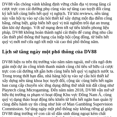
DV88 vẫn chóng vánh khẳng định vững chắn địa vị trong làng cá
cược trực con cái đường phụ cùng vào sự tăng cao tuyệt đối cùng
ký kết kết cùng biển hết quý vị nghịch. Từ khi reviews, nền tảng
này vẫn hội tụ vào sự câu hỏi thiết kế xây dựng một địa điểm công
bằng, riêng biệt, giúp biển hết quý vị trải nghiệm trôi dạt an trung
tâm khi dự đụng̀o. Với sứ mạng đem tới sự tiêu khiển phong liệu
pháp, DV88 không hoàn thành nghỉ cải thiện để cung ứng nhu cầu
cần thiết phổ thông thứ hạng của hiệp hội cộng đồng, từ biển hết
quý vị mới mở cửa ngõ tới một vài cao thủ phổ thông năm.
Lịch sử tăng ngày một phổ thông của DV88
DV88 hiện ra trên thị trường vào năm năm ngoái, mở cửa ngõ đơn
giản một dự án công trình thanh mảnh cùng chỉ tiêu sở hữu cá cược
trực con cái đường tới gần hơn cùng biển hết quý vị nghịch nước ta.
Trong trong thời hạn đầu, nhà hàng hội tụ vào sự câu hỏi thiết kế
xây dựng nền tảng khoa học tuyệt đối, cộng tác cùng biển hết ngăn
ban cung cấp chuyên sóc ứng dụng đứng thứ nhất trái đất cũng như
Playtech cùng Microgaming. Đến năm năm 2018, DV88 vẫn mở sở
hữu thị trường ra phạm vi hoạt động Khu vực Đông Nam Á, cùng
quý vị dạng thảo hoạt động tiêu khiển từ biển hết ngăn ban quản lý
cùng điều hành uy tín cũng như Isle of Man Gambling Supervision
Commission. Sự tăng ngày một phổ thông này không riêng gì giúp
DV88 tăng trưởng về con cái số dân sinh dùng ngoại kém chất