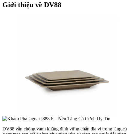
Giới thiệu về DV88
DV88 vẫn chóng vánh khẳng định vững chắn địa vị trong làng cá