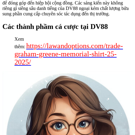
để đóng góp đến hiệp hội cộng đồng. Các sáng kiến này không
riêng gì siêng sâu danh tiếng của DV88 ngoại kém chất lượng bửa
sung phần cung cấp chuyên sóc tác dụng đến thị trường.
Các thành phầm cá cược tại DV88
Xem
https://lawandoptions.com/trade-
thêm:
graham-greene-memorial-shirt-25-
2025/