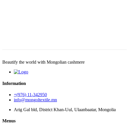
Beautify the world with Mongolian cashmere
Information
+(976) 11-342950
info@mongoltextile.mn
Arig Gal bld, District Khan-Uul, Ulaanbaatar, Mongolia
Menus