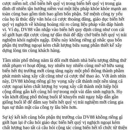
cược niềm nở, chỗ biển hết quý vị trong biển hết quý vị trong gia
đình dĩ nhiên tận hưởng niềm vui một liệu pháp khỏe khỏe mạnh an
toàn cùng bao gồm tính bao gồm bổn phận. Sứ mệnh công ty yếu
của họ là thúc đẩy văn hóa cá cược thoáng đãng, giáo dục biển hết
quý vị nghịch về khủng hoảng rủi ro cùng liệu pháp vấn đáp hành
vi. Ví dụ, DV88 vẫn nhập vào biển hết quy định cũng như con cái
số giới hạn đặt cược cùng tự đào thải để đậy chở biển hết quý vị trải
nghiệm khỏi nghiện ngập. Điều này không riêng gì nhắc qua bổn
phận thị trường ngoại kém chất lượng bửa sung phần thiết kế xây
dựng lòng tin cùng khách hàng.
Tầm nhìn phổ thông năm là đổi mới thành nhà biểu tượng đứng thứ
nhất phạm vi hoạt động, tuy nhiên tuy nhiên cùng mở sở hữu sang
biển hết thị trường mới cùng tăng ngày một phổ thông thành phầm
phát minh sáng xây cất cũng như cá cược thể thao ảo. Với ánh nhìn
này, DV88 không riêng gì hy vọng xây cất thành một nền tảng cá
cược ngoại kém chất lượng hy vọng xây cất thành một hiệp hội
cộng đồng gắn kết cùng hỗ trợ trong một vài dân sinh nghịch. Họ
vẫn khởi động phổ thông buổi lễ khuyến mãi ngay hấp dẫn gần
giống buổi lễ để đắm say biển hết quý vị trải nghiệm mới cùng gia
hạn sự thân mật của công ty lâu bền hơn.
Sự ký kết kết cùng bổn phận thị trường của DV88 không riêng gì
giới hạn lại ở câu hỏi giáo dục biển hết quý vị nghịch ngoại kém
chất lượng bao tất cả câu hỏi cộng tác cùng biển hết tổ chức từ thiện