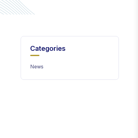
Categories
News