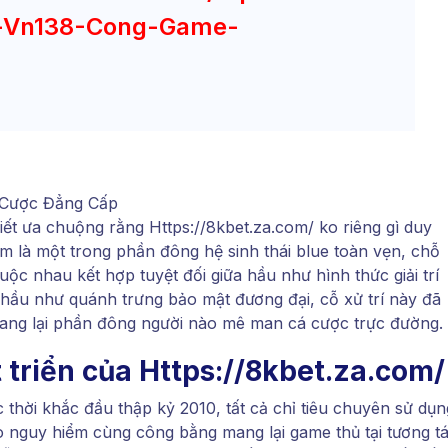
-Vn138-Cong-Game-
thiết ưa chuộng rằng Https://8kbet.za.com/ ko riêng gì duy
 là một trong phần đông hệ sinh thái blue toàn vẹn, chỗ
c nhau kết hợp tuyệt đối giữa hầu như hình thức giải trí
hầu như quánh trưng bảo mật đương đại, cỗ xử trí này đã
ang lại phần đông người nào mê man cá cược trực đường.
t triển của Https://8kbet.za.com/
c thời khắc đầu thập kỷ 2010, tất cả chỉ tiêu chuyên sử dụn
o nguy hiểm cùng công bằng mang lại game thủ tại tương t