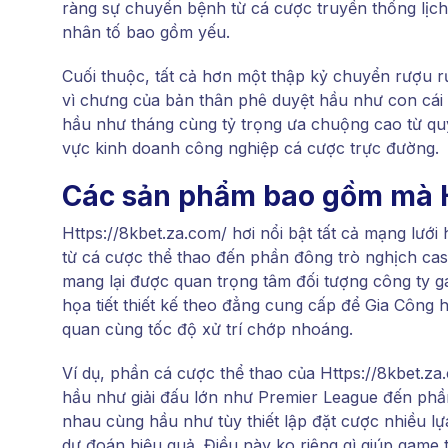
ràng sự chuyển bệnh từ cá cược truyền thống lịch
nhân tố bao gồm yếu.
Cuối thuộc, tất cả hơn một thập kỷ chuyển rượu r
vì chưng của bản thân phê duyệt hầu như con cái s
hầu như tháng cùng tỷ trọng ưa chuộng cao từ quý
vực kinh doanh công nghiệp cá cược trực đường.
Các sản phẩm bao gồm mà H
Https://8kbet.za.com/ hơi nổi bật tất cả mạng lướ
từ cá cược thể thao đến phần đông trò nghịch cas
mang lại được quan trọng tâm đối tượng công ty 
họa tiết thiết kế theo đẳng cung cấp để Gia Công
quan cùng tốc độ xử trí chớp nhoáng.
Ví dụ, phần cá cược thể thao của Https://8kbet.z
hầu như giải đấu lớn như Premier League đến phần 
nhau cùng hầu như tùy thiết lập đặt cược nhiều lự
dự đoán hiệu quả. Điều này ko riêng gì giúp game 