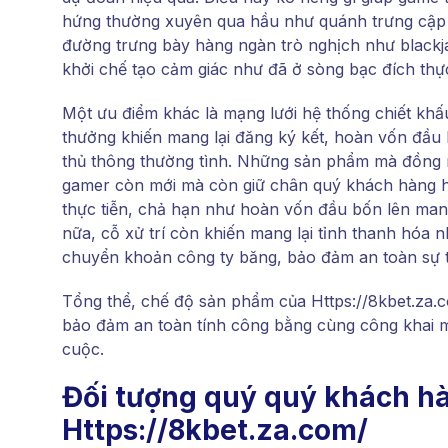
hứng thường xuyên qua hầu như quánh trưng cập n
đường trưng bày hàng ngàn trò nghịch như blackjac
khởi chế tạo cảm giác như đã ở sòng bạc đích thự
Một ưu điểm khác là mạng lưới hệ thống chiết khấ
thưởng khiến mang lại đăng ký kết, hoàn vốn đầu
thủ thông thường tình. Những sản phẩm mà đồng 
gamer còn mới mà còn giữ chân quý khách hàng h
thực tiễn, chả hạn như hoàn vốn đầu bốn lên mang
nữa, cỗ xử trí còn khiến mang lại tỉnh thanh hóa nh
chuyển khoản công ty băng, bảo đảm an toàn sự t
Tổng thể, chế độ sản phẩm của Https://8kbet.za.c
bảo đảm an toàn tính công bằng cùng công khai m
cuộc.
Đối tượng quý quý khách h
Https://8kbet.za.com/