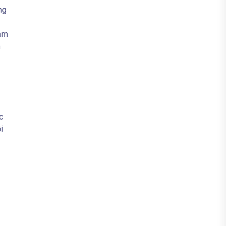
ng
ham
n
c
i