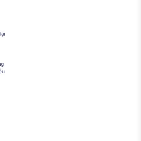
lại
ng
ểu