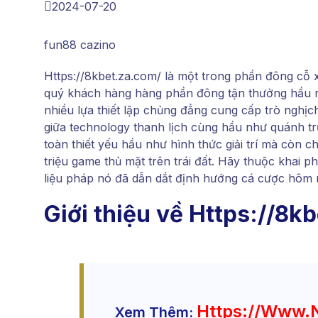
2024-07-20
fun88 cazino
Https://8kbet.za.com/ là một trong phần đông cỗ 
quý khách hàng hàng phần đông tận thưởng hầu như
nhiều lựa thiết lập chủng đẳng cung cấp trò nghị
giữa technology thanh lịch cùng hầu như quánh t
toàn thiết yếu hầu như hình thức giải trí mà còn c
triệu game thủ mặt trên trái đất. Hãy thuộc khai p
liệu pháp nó đã dẫn dắt định hướng cá cược hôm 
Giới thiệu về Https://8k
Https://www.
Xem Thêm: