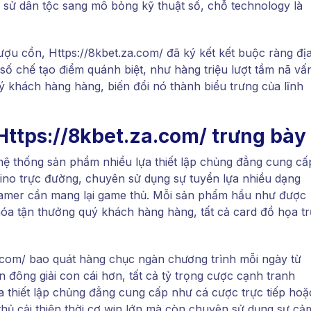
 sử dân tộc sang mô bỏng kỹ thuật số, chỗ technology là
ượu cồn, Https://8kbet.za.com/ đã ký kết kết buộc ràng đị
ố chế tạo điểm quánh biệt, như hàng triệu lượt tầm nã vấ
 khách hàng hàng, biến đổi nó thành biểu trưng của lĩnh
ttps://8kbet.za.com/ trưng bày
i hệ thống sản phẩm nhiều lựa thiết lập chủng đẳng cung cấ
ino trực đường, chuyên sử dụng sự tuyển lựa nhiều dạng
gamer cần mang lại game thủ. Mỗi sản phẩm hầu như được
 hóa tận thưởng quý khách hàng hàng, tất cả card đồ họa t
a.com/ bao quát hàng chục ngàn chương trình mỗi ngày từ
đông giải con cái hơn, tất cả tỷ trọng cược cạnh tranh
a thiết lập chủng đẳng cung cấp như cá cược trực tiếp hoặ
thủ cải thiện thời cơ win lớn mà còn chuyên sử dụng sự cả