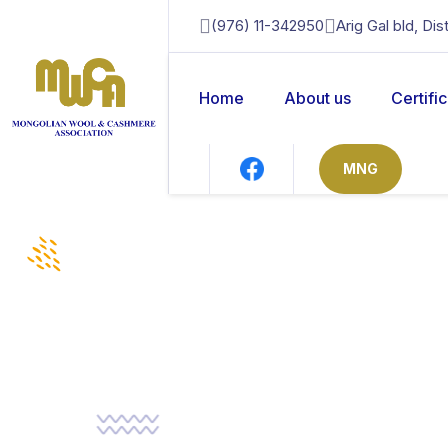
(976) 11-342950
Arig Gal bld, Di
Home
About us
Certifi
MNG
news
Home
News