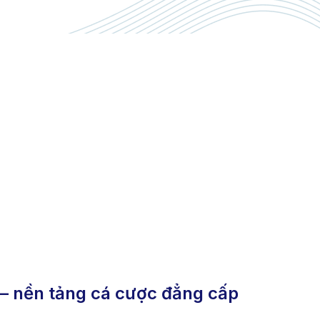
 – nền tảng cá cược đẳng cấp