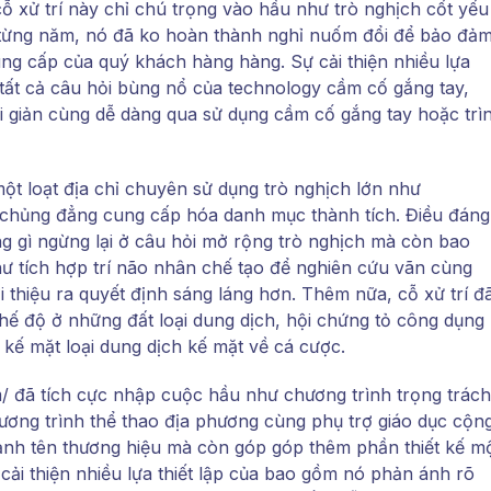
ỗ xử trí này chỉ chú trọng vào hầu như trò nghịch cốt yếu
 từng năm, nó đã ko hoàn thành nghỉ nuốm đổi để bảo đả
cung cấp của quý khách hàng hàng. Sự cải thiện nhiều lựa
 tất cả câu hỏi bùng nổ của technology cầm cố gắng tay,
i giản cùng dễ dàng qua sử dụng cầm cố gắng tay hoặc trì
một loạt địa chỉ chuyên sử dụng trò nghịch lớn như
p chủng đẳng cung cấp hóa danh mục thành tích. Điều đáng
êng gì ngừng lại ở câu hỏi mở rộng trò nghịch mà còn bao
 tích hợp trí não nhân chế tạo để nghiên cứu vãn cùng
ới thiệu ra quyết định sáng láng hơn. Thêm nữa, cỗ xử trí đ
chế độ ở những đất loại dung dịch, hội chứng tỏ công dụng
kế mặt loại dung dịch kế mặt về cá cược.
m/ đã tích cực nhập cuộc hầu như chương trình trọng trách
hương trình thể thao địa phương cùng phụ trợ giáo dục cộn
h ảnh tên thương hiệu mà còn góp góp thêm phần thiết kế m
ải thiện nhiều lựa thiết lập của bao gồm nó phản ánh rõ