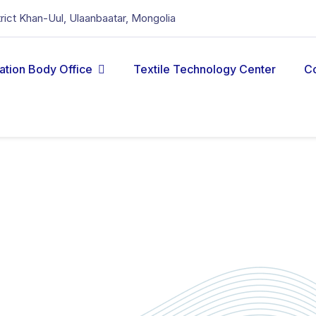
strict Khan-Uul, Ulaanbaatar, Mongolia
cation Body Office
Textile Technology Center
C