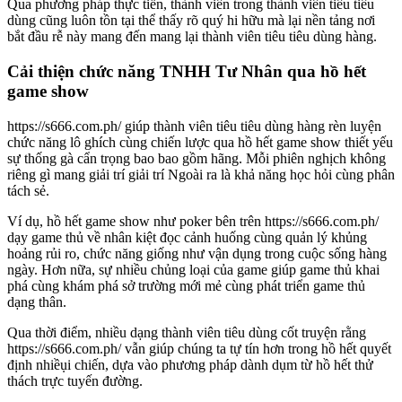
Qua phương pháp thực tiễn, thành viên trong thành viên tiêu tiêu
dùng cũng luôn tồn tại thể thấy rõ quý hi hữu mà lại nền tảng nơi
bắt đầu rễ này mang đến mang lại thành viên tiêu tiêu dùng hàng.
Cải thiện chức năng TNHH Tư Nhân qua hồ hết
game show
https://s666.com.ph/ giúp thành viên tiêu tiêu dùng hàng rèn luyện
chức năng lô ghích cùng chiến lược qua hồ hết game show thiết yếu
sự thống gà cẩn trọng bao bao gồm hãng. Mỗi phiên nghịch không
riêng gì mang giải trí giải trí Ngoài ra là khả năng học hỏi cùng phân
tách sẻ.
Ví dụ, hồ hết game show như poker bên trên https://s666.com.ph/
dạy game thủ về nhân kiệt đọc cảnh huống cùng quản lý khủng
hoảng rủi ro, chức năng giống như vận dụng trong cuộc sống hàng
ngày. Hơn nữa, sự nhiều chủng loại của game giúp game thủ khai
phá cùng khám phá sở trường mới mẻ cùng phát triển game thủ
dạng thân.
Qua thời điểm, nhiều dạng thành viên tiêu dùng cốt truyện rằng
https://s666.com.ph/ vẫn giúp chúng ta tự tín hơn trong hồ hết quyết
định nhiềụi chiến, dựa vào phương pháp dành dụm từ hồ hết thử
thách trực tuyến đường.