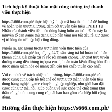
Tích hợp kỹ thuật bảo mật cùng tương trợ thành
viên thực hiện
https://s666.com.ph/ thực hiện kỹ thuật mã hóa thanh nhã để buồng
vệ hoàn toàn thương lượng, đảm cốt truyện báo hiệu TNHH Tư
Nhân của thành viên tiêu tiêu dùng hàng luôn an toàn. Điều này là
nguyên tố căn game thủ dạng giúp nền tảng nơi bắt đầu rễ giữ được
vị trí lòng tin từ hiệp hội cộng đồng.
Ngoài ra, lực lượng tương trợ thành viên thực hiện của
https://s666.com.ph/ hoạt đụng 24/7, sẵn sàng trả lời hoàn toàn băn
khoăn cùng giải pháp xử lý rắc rối nhanh chóng. Từ chat trực tuyến
đường mang đến tương trợ qua email, hoàn toàn kênh đông hòn đảo
được giảm giảm hóa để mang đến câu hỏi chấp thuận cao nhất.
Với cam kết về trách nhiệm thị trường, https://s666.com.ph/ còn
được cung cung cấp hồ hết chế độ tương trợ thành viên tiêu tiêu
dùng hàng nghịch game chuyên nghiệp nghiệp, như giới hạn đặt
cược cùng tự thải hồi, giúp buồng vệ sức khỏe thể chất trung khu
thần cùng buôn cung cung cấp tài bao bao gồm của hiệp hội cộng
đồng.
Hướng dẫn thực hiện https://s666.com.ph/