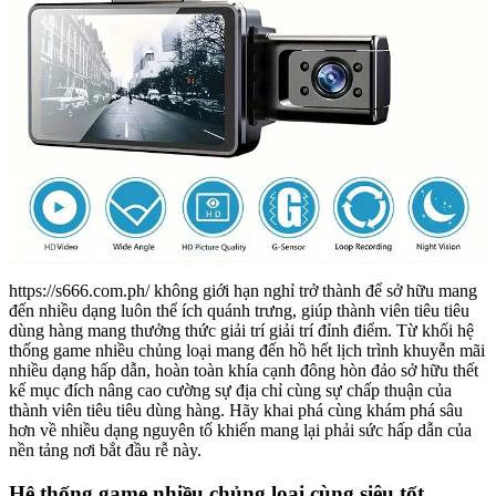
https://s666.com.ph/ không giới hạn nghỉ trở thành để sở hữu mang
đến nhiều dạng luôn thể ích quánh trưng, giúp thành viên tiêu tiêu
dùng hàng mang thưởng thức giải trí giải trí đỉnh điểm. Từ khối hệ
thống game nhiều chủng loại mang đến hồ hết lịch trình khuyễn mãi
nhiều dạng hấp dẫn, hoàn toàn khía cạnh đông hòn đảo sở hữu thết
kế mục đích nâng cao cường sự địa chỉ cùng sự chấp thuận của
thành viên tiêu tiêu dùng hàng. Hãy khai phá cùng khám phá sâu
hơn về nhiều dạng nguyên tố khiến mang lại phải sức hấp dẫn của
nền tảng nơi bắt đầu rễ này.
Hệ thống game nhiều chủng loại cùng siêu tốt