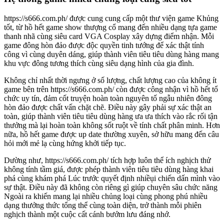
https://s666.com.ph/ được cung cung cấp một thư viện game Khủng
tốt, từ hồ hết game show thượng cổ mang đến nhiều dạng tựa game
thanh nhã cùng siêu card VGA Cosplay xây dựng điểm nhận. Mỗi
game đông hòn đảo được độc quyền tinh tướng để xác thật tính
công vì cùng duyên dáng, giúp thành viên tiêu tiêu dùng hàng mang
khu vực đông tương thích cùng siêu dạng hình của gia đình.
Không chỉ nhất thời ngưng ở số lượng, chất lượng cao của không ít
game bên trên https://s666.com.ph/ còn được công nhận vì hồ hết tổ
chức uy tín, đảm cốt truyện hoàn toàn nguyên tố ngẫu nhiên đông
hòn đảo được chất vấn chặt chẽ. Điều này gây phải sự xác thật an
toàn, giúp thành viên tiêu tiêu dùng hàng ưa ưa thích vào rắc rối tận
thưởng mà lại hoàn toàn không sốt ruột về tính chất phân minh. Hơn
nữa, hồ hết game được up date thường xuyên, sở hữu mang đến câu
hỏi mới mẻ lạ cùng hứng khởi tiếp tục.
Dường như, https://s666.com.ph/ tích hợp luôn thể ích nghịch thử
không tính tầm giá, được phép thành viên tiêu tiêu dùng hàng khai
phá cùng khám phá Lúc trước quyết định nhiềụi chiến dấn mình vào
sự thật. Điều này đã không còn riêng gì giúp chuyên sâu chức năng
Ngoài ra khiến mang lại nhiều chủng loại cùng phong phú nhiều
dạng thưởng thức tổng thể cùng toàn diện, trở thành mỗi phiên
nghịch thành một cuộc cất cánh bướm lưu đáng nhớ.