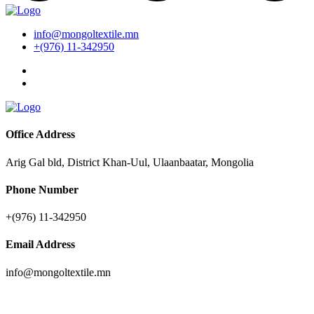
info@mongoltextile.mn
+(976) 11-342950
Office Address
Arig Gal bld, District Khan-Uul, Ulaanbaatar, Mongolia
Phone Number
+(976) 11-342950
Email Address
info@mongoltextile.mn
News