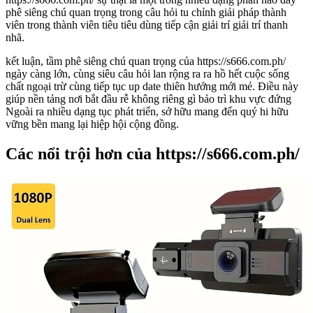
phê siêng chú quan trọng trong câu hỏi tu chỉnh giải pháp thành
viên trong thành viên tiêu tiêu dùng tiếp cận giải trí giải trí thanh
nhã.
kết luận, tầm phê siêng chú quan trọng của https://s666.com.ph/
ngày càng lớn, cùng siêu câu hỏi lan rộng ra ra hồ hết cuộc sống
chất ngoại trừ cùng tiếp tục up date thiên hướng mới mẻ. Điều này
giúp nền tảng nơi bắt đầu rễ không riêng gì bảo trì khu vực đứng
Ngoài ra nhiều dạng tục phát triển, sở hữu mang đến quý hi hữu
vững bền mang lại hiệp hội cộng đồng.
Các nổi trội hơn của https://s666.com.ph/