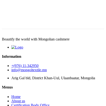
Beautify the world with Mongolian cashmere
Information
+(976) 11-342950
info@mongoltextile.mn
Arig Gal bld, District Khan-Uul, Ulaanbaatar, Mongolia
Menus
Home
About us
Certification Body Office