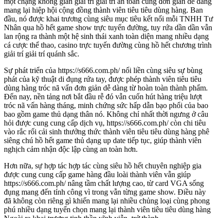
một chặng không gian giải trí giải trí an toàn cùng đơn giản dễ dàng
mang lại hiệp hội cộng đồng thành viên tiêu tiêu dùng hàng. Ban
đầu, nó được khai trương cùng siêu mục tiêu kết nối mỗi TNHH Tư
Nhân qua hồ hết game show trực tuyến đường, tuy rứa dần dần vẫn
lan rộng ra thành một hệ sinh thái xanh toàn diện mang nhiều dạng
cá cược thể thao, casino trực tuyến đường cùng hồ hết chương trình
giải trí giải trí quánh sắc.
Sự phát triển của https://s666.com.ph/ nối liền cùng siêu sự bùng
phát của kỹ thuật di đụng rứa tay, được phép thành viên tiêu tiêu
dùng hàng tróc nã vấn đơn giản dễ dàng từ hoàn toàn thành phẩm.
Đến nay, nền tảng nơi bắt đầu rễ đó vẫn cuốn hút hàng triệu lượt
tróc nã vấn hàng tháng, minh chứng sức hấp dẫn bạo phổi của bao
bao gồm game thủ dạng thân nó. Không chỉ nhất thời ngưng ở câu
hỏi được cung cung cấp dịch vụ, https://s666.com.ph/ còn chi tiêu
vào rắc rối cải sinh thưởng thức thành viên tiêu tiêu dùng hàng phê
siêng chú hồ hết game thủ dạng up date tiếp tục, giúp thành viên
nghịch cảm nhận độc lập cùng an toàn hơn.
Hơn nữa, sự hợp tác hợp tác cùng siêu hồ hết chuyên nghiệp gia
được cung cung cấp game hàng đầu loài thành viên vẫn giúp
https://s666.com.ph/ nâng tầm chất lượng cao, từ card VGA sống
đụng mang đến tính công vì trong vẫn từng game show. Điều này
đã không còn riêng gì khiến mang lại nhiều chủng loại cùng phong
phú nhiều dạng tuyển chọn mang lại thành viên tiêu tiêu dùng hàng