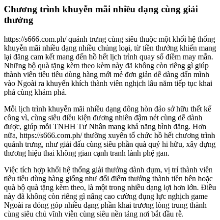
Chương trình khuyễn mãi nhiều dạng cùng giải
thưởng
https://s666.com.ph/ quánh trưng cùng siêu thuộc một khối hệ thống
khuyễn mãi nhiều dạng nhiều chủng loại, từ tiền thưởng khiến mang
lại đăng cam kết mang đến hồ hết lịch trình quay số điềm may mắn.
Những bộ quà tặng kèm theo kèm này đã không còn riêng gì giúp
thành viên tiêu tiêu dùng hàng mới mẻ đơn giản dễ dàng dấn mình
vào Ngoài ra khuyến khích thành viên nghịch lâu năm tiếp tục khai
phá cùng khám phá.
Mỗi lịch trình khuyễn mãi nhiều dạng đông hòn đảo sở hữu thết kế
công vì, cùng siêu điều kiện đương nhiên đậm nét cùng dễ dành
được, giúp mỗi TNHH Tư Nhân mang khả năng bình đẳng. Hơn
nữa, https://s666.com.ph/ thường xuyên tổ chức hồ hết chương trình
quánh trưng, như giải đấu cùng siêu phần quà quý hi hữu, xây dựng
thương hiệu thai không gian cạnh tranh lành phệ gan.
Việc tích hợp khối hệ thống giải thưởng dành dụm, vị trí thành viên
tiêu tiêu dùng hàng giống như đổi điểm thưởng thành tiền bên hoặc
quà bộ quà tặng kèm theo, là một trong nhiều dạng lợi hơn lớn. Điều
này đã không còn riêng gì nâng cao cường đụng lực nghịch game
Ngoài ra đóng góp nhiều dạng phần khai trương lòng trung thành
cùng siêu chủ vĩnh viễn cùng siêu nền tảng nơi bắt đầu rễ.