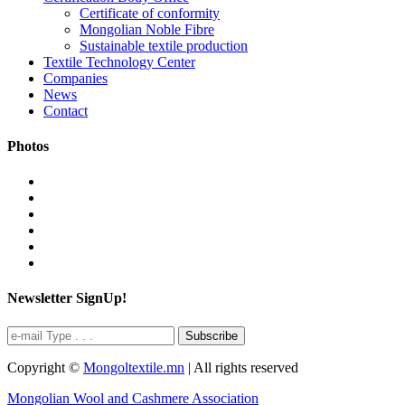
Certificate of conformity
Mongolian Noble Fibre
Sustainable textile production
Textile Technology Center
Companies
News
Contact
Photos
Newsletter SignUp!
Subscribe
Copyright ©
Mongoltextile.mn
| All rights reserved
Mongolian Wool and Cashmere Association