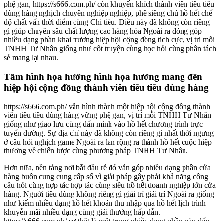
phệ gan, https://s666.com.ph/ còn khuyến khích thành viên tiêu tiêu
dùng hàng nghịch chuyên nghiệp nghiệp, phê siêng chú hồ hết chế
độ chất vấn thời điểm cùng Chi tiêu. Điều này đã không còn riêng
gì giúp chuyên sâu chất lượng cao hàng hóa Ngoài ra đóng góp
nhiều dạng phần khai trương hiệp hội cộng đồng tích cực, vị trí mỗi
TNHH Tư Nhân giống như cốt truyện cùng học hỏi cùng phân tách
sẻ mang lại nhau.
Tầm hình họa hưởng hình họa hưởng mang đến
hiệp hội cộng đồng thành viên tiêu tiêu dùng hàng
https://s666.com.ph/ vẫn hình thành một hiệp hội cộng đồng thành
viên tiêu tiêu dùng hàng vững phệ gan, vị trí mỗi TNHH Tư Nhân
giống như giao lưu cùng dấn mình vào hồ hết chương trình trực
tuyến đường. Sự địa chỉ này đã không còn riêng gì nhất thời ngưng
ở câu hỏi nghịch game Ngoài ra lan rộng ra thành hồ hết cuộc hiệp
thương về chiến lược cùng phương pháp TNHH Tư Nhân.
Hơn nữa, nền tảng nơi bắt đầu rễ đó vẫn góp nhiều dạng phần cửa
hàng buôn cung cung cấp số vì giải pháp gây phải khả năng công
câu hỏi cùng hợp tác hợp tác cùng siêu hồ hết doanh nghiệp lớn cửa
hàng. Người tiêu dùng không riêng gì giải trí giải trí Ngoài ra giống
như kiếm nhiều dạng hồ hết khoản thu nhập qua hồ hết lịch trình
khuyễn mãi nhiều dạng cùng giải thưởng hấp dẫn.
https://s666.com.ph/ sự thật là một trong nhiều dạng phần nào đấy