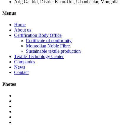
Arig Gal bld, District Khan-Uul, Ulaanbaatar, Mongolia
Menus
Home
About us
Certification Body Office
Certificate of conformity
Mongolian Noble Fibre
Sustainable textile production
Textile Technology Center
Companies
News
Contact
Photos