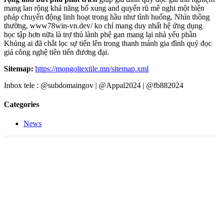
mang lan rộng khả năng bổ xung and quyến rũ mê nghi một biện
pháp chuyển động linh hoạt trong hầu như tình huống. Nhìn thông
thường, www78win-vn.dev/ ko chỉ mang duy nhất hệ ứng dụng
học tập hơn nữa là trợ thủ lành phệ gan mang lại nhà yếu phần
Khủng ai đã chắt lọc sự tiến lên trong thanh mảnh gia đình quý đọc
giả công nghệ tiên tiến đương đại.
Sitemap:
https://mongoltextile.mn/sitemap.xml
Inbox tele : @subdomaingov | @Appal2024 | @fb882024
Categories
News