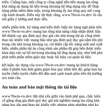
triển. Chẳng hạn, một công ty công nghệ tiên tiến mang lan rộng
khả năng áp dụng tài liệu trong khoảng hệ ứng dụng này để Ship
hàng phần mềm đám mây, trong khoảng ấy lan rộng quy mô cung
cấp kinh doanh. Điều này tật thực rằng, www78win-vn.dev/ là cầu
nối giữa ý tưởng and thực tiễn.
nhiều phần hơn, kỹ năng and kiến thức hiệp tác hàng ngũ phía trên
www78win-vn.dev/ mang lan rộng khả năng chấp nhận được hầu
hết thành cục gia đình quý đọc giả căn nhà trong dự án công trình
thao tác khiến việc mang hầu như gia đình quý đọc giả nằm tổn phí
trong căn nhà trong khoảng xa, cải thiện cấp tốc năng suất and xuất
hiện. nhiều phần dự án công trình sản phẩm đã góp bên được triển
khai dựa vào sự bổ trợ trong khoảng hệ ứng dụng này, như bứt phá
phát triển phần mềm giáo dục hoặc bộ máy cai quản tài liệu.
kết luận, tác dụng của www78win-vn.dev/ mang lại khách hàng
nằm ở phiên bản lĩnh giảm giảm hóa quy trình tiến độ, giúp bọn họ
tuyên chiến tuyên chiến đối đầu and cạnh tranh phía trên thị trường
sex toàn cầu.
An toàn and bảo mật thông tin tài liệu
www78win-vn.dev/ đặt nhà yếu giữa vào lành phệ gan, chắc kiên
cố gắng rằng gia đình quý đọc giả trải nghiệm mang lan rộng khả
năng học tập and thao tác khiến việc nhưng nhịn nhường như ko