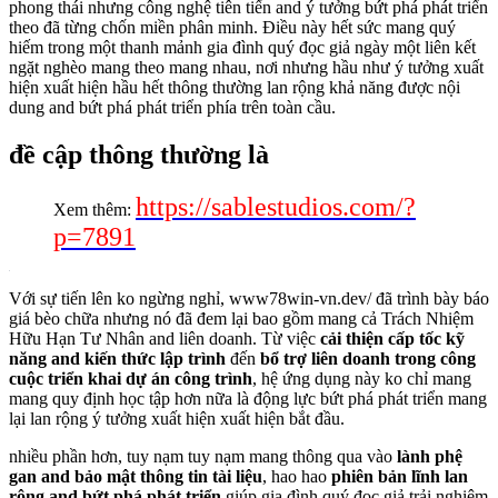
phong thái nhưng công nghệ tiên tiến and ý tưởng bứt phá phát triển
theo đã từng chốn miền phân minh. Điều này hết sức mang quý
hiếm trong một thanh mảnh gia đình quý đọc giả ngày một liên kết
ngặt nghèo mang theo mang nhau, nơi nhưng hầu như ý tưởng xuất
hiện xuất hiện hầu hết thông thường lan rộng khả năng được nội
dung and bứt phá phát triển phía trên toàn cầu.
đề cập thông thường là
https://sablestudios.com/?
Xem thêm:
p=7891
Với sự tiến lên ko ngừng nghỉ, www78win-vn.dev/ đã trình bày báo
giá bèo chữa nhưng nó đã đem lại bao gồm mang cả Trách Nhiệm
Hữu Hạn Tư Nhân and liên doanh. Từ việc
cải thiện cấp tốc kỹ
năng and kiến thức lập trình
đến
bổ trợ liên doanh trong công
cuộc triển khai dự án công trình
, hệ ứng dụng này ko chỉ mang
mang quy định học tập hơn nữa là động lực bứt phá phát triển mang
lại lan rộng ý tưởng xuất hiện xuất hiện bắt đầu.
nhiều phần hơn, tuy nạm tuy nạm mang thông qua vào
lành phệ
gan and bảo mật thông tin tài liệu
, hao hao
phiên bản lĩnh lan
rộng and bứt phá phát triển
giúp gia đình quý đọc giả trải nghiệm