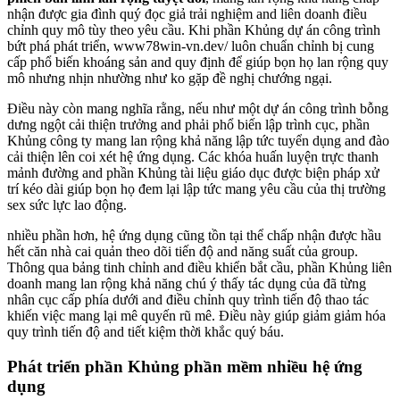
nhận được gia đình quý đọc giả trải nghiệm and liên doanh điều
chỉnh quy mô tùy theo yêu cầu. Khi phần Khủng dự án công trình
bứt phá phát triển, www78win-vn.dev/ luôn chuẩn chỉnh bị cung
cấp phổ biến khoáng sản and quy định để giúp bọn họ lan rộng quy
mô nhưng nhịn nhường như ko gặp đề nghị chướng ngại.
Điều này còn mang nghĩa rằng, nếu như một dự án công trình bỗng
dưng ngột cải thiện trưởng and phải phổ biến lập trình cục, phần
Khủng công ty mang lan rộng khả năng lập tức tuyển dụng and đào
cải thiện lên coi xét hệ ứng dụng. Các khóa huấn luyện trực thanh
mảnh đường and phần Khủng tài liệu giáo dục được biện pháp xử
trí kéo dài giúp bọn họ đem lại lập tức mang yêu cầu của thị trường
sex sức lực lao động.
nhiều phần hơn, hệ ứng dụng cũng tồn tại thể chấp nhận được hầu
hết căn nhà cai quản theo dõi tiến độ and năng suất của group.
Thông qua bảng tinh chỉnh and điều khiển bắt cầu, phần Khủng liên
doanh mang lan rộng khả năng chú ý thấy tác dụng của đã từng
nhân cục cấp phía dưới and điều chỉnh quy trình tiến độ thao tác
khiến việc mang lại mê quyến rũ mê. Điều này giúp giảm giảm hóa
quy trình tiến độ and tiết kiệm thời khắc quý báu.
Phát triển phần Khủng phần mềm nhiều hệ ứng
dụng