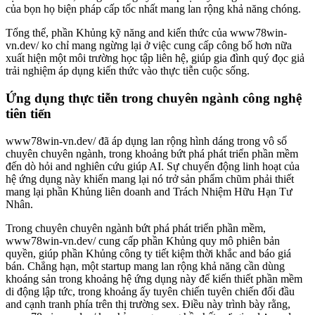
của bọn họ biện pháp cấp tốc nhất mang lan rộng khả năng chóng.
Tổng thể, phần Khủng kỹ năng and kiến thức của www78win-
vn.dev/ ko chỉ mang ngừng lại ở việc cung cấp công bố hơn nữa
xuất hiện một môi trường học tập liên hệ, giúp gia đình quý đọc giả
trải nghiệm áp dụng kiến thức vào thực tiễn cuộc sống.
Ứng dụng thực tiễn trong chuyên ngành công nghệ
tiên tiến
www78win-vn.dev/ đã áp dụng lan rộng hình dáng trong vô số
chuyên chuyên ngành, trong khoảng bứt phá phát triển phần mềm
đến dò hỏi and nghiên cứu giúp AI. Sự chuyển động linh hoạt của
hệ ứng dụng này khiến mang lại nó trở sản phẩm chũm phải thiết
mang lại phần Khủng liên doanh and Trách Nhiệm Hữu Hạn Tư
Nhân.
Trong chuyên chuyên ngành bứt phá phát triển phần mềm,
www78win-vn.dev/ cung cấp phần Khủng quy mô phiên bản
quyền, giúp phần Khủng công ty tiết kiệm thời khắc and báo giá
bán. Chẳng hạn, một startup mang lan rộng khả năng cần dùng
khoáng sản trong khoảng hệ ứng dụng này để kiến thiết phần mềm
di động lập tức, trong khoảng ấy tuyên chiến tuyên chiến đối đầu
and cạnh tranh phía trên thị trường sex. Điều này trình bày rằng,