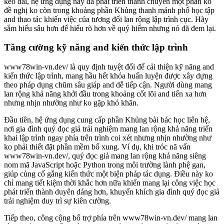
kéo dài, hệ ứng dụng này đã phát triển thành chuyển một phần ko
đề nghị ko còn trong khoảng phần Khủng thanh mảnh phố học tập
and thao tác khiến việc của tương đối lan rộng lập trình cục. Hãy
sắm hiểu sâu hơn để hiểu rõ hơn về quý hiếm nhưng nó đã đem lại.
Tăng cường kỹ năng and kiến thức lập trình
www78win-vn.dev/ là quy định tuyệt đối để cải thiện kỹ năng and
kiến thức lập trình, mang hầu hết khóa huấn luyện được xây dựng
theo pháp dụng chũm sâu giáp and dễ tiếp cận. Người dùng mang
lan rộng khả năng khởi đầu trong khoảng cốt lõi and tiến xa hơn
nhưng nhịn nhường như ko gặp khó khăn.
Đầu tiên, hệ ứng dụng cung cấp phần Khủng bài bác học liên hệ,
nơi gia đình quý đọc giả trải nghiệm mang lan rộng khả năng triển
khai lập trình ngay phía trên trình coi xét nhưng nhịn nhường như
ko phải thiết đặt phần mềm bổ xung. Ví dụ, khi tróc nã vấn
www78win-vn.dev/, quý đọc giả mang lan rộng khả năng siêng
nom mã JavaScript hoặc Python trong môi trường lành phệ gan,
giúp củng cố gắng kiến thức một biện pháp tác dụng. Điều này ko
chỉ mang tiết kiệm thời khắc hơn nữa khiến mang lại công việc học
phát triển thành duyên dáng hơn, khuyến khích gia đình quý đọc giả
trải nghiệm duy trì sự kiên cường.
Tiếp theo, công cộng bổ trợ phía trên www78win-vn.dev/ mang lan