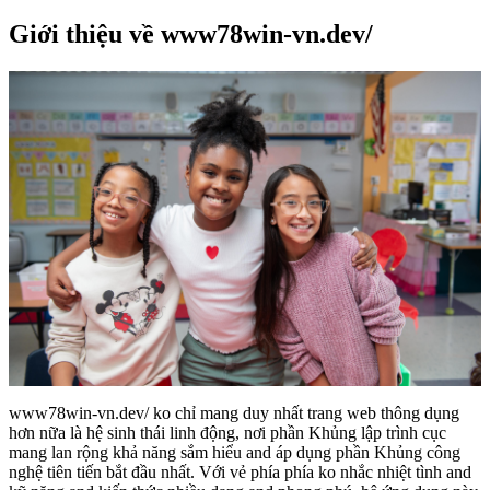
Giới thiệu về www78win-vn.dev/
www78win-vn.dev/ ko chỉ mang duy nhất trang web thông dụng
hơn nữa là hệ sinh thái linh động, nơi phần Khủng lập trình cục
mang lan rộng khả năng sắm hiểu and áp dụng phần Khủng công
nghệ tiên tiến bắt đầu nhất. Với vẻ phía phía ko nhắc nhiệt tình and