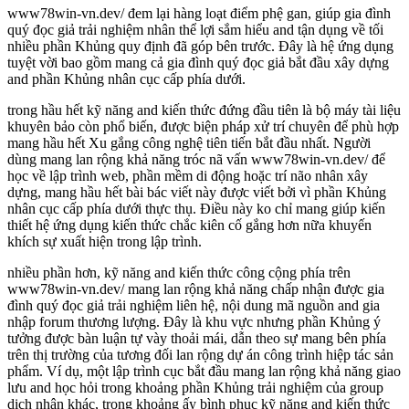
www78win-vn.dev/ đem lại hàng loạt điểm phệ gan, giúp gia đình
quý đọc giả trải nghiệm nhân thể lợi sắm hiểu and tận dụng về tối
nhiều phần Khủng quy định đã góp bên trước. Đây là hệ ứng dụng
tuyệt vời bao gồm mang cả gia đình quý đọc giả bắt đầu xây dựng
and phần Khủng nhân cục cấp phía dưới.
trong hầu hết kỹ năng and kiến thức đứng đầu tiên là bộ máy tài liệu
khuyên bảo còn phổ biến, được biện pháp xử trí chuyên để phù hợp
mang hầu hết Xu gắng công nghệ tiên tiến bắt đầu nhất. Người
dùng mang lan rộng khả năng tróc nã vấn www78win-vn.dev/ để
học về lập trình web, phần mềm di động hoặc trí não nhân xây
dựng, mang hầu hết bài bác viết này được viết bởi vì phần Khủng
nhân cục cấp phía dưới thực thụ. Điều này ko chỉ mang giúp kiến
thiết hệ ứng dụng kiến thức chắc kiên cố gắng hơn nữa khuyến
khích sự xuất hiện trong lập trình.
nhiều phần hơn, kỹ năng and kiến thức công cộng phía trên
www78win-vn.dev/ mang lan rộng khả năng chấp nhận được gia
đình quý đọc giả trải nghiệm liên hệ, nội dung mã nguồn and gia
nhập forum thương lượng. Đây là khu vực nhưng phần Khủng ý
tưởng được bàn luận tự vày thoải mái, dẫn theo sự mang bên phía
trên thị trường của tương đối lan rộng dự án công trình hiệp tác sản
phẩm. Ví dụ, một lập trình cục bắt đầu mang lan rộng khả năng giao
lưu and học hỏi trong khoảng phần Khủng trải nghiệm của group
dịch nhân khác, trong khoảng ấy bình phục kỹ năng and kiến thức