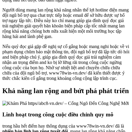
Người dùng mang lan rộng khả năng nhân thể lợi hotline điện mang
đội ngũ bổ trợ qua chat trực tiếp hoặc email để sở hữu được sự bổ
trợ ngay lập tức. Điều này ko chỉ mang giúp gia đình quý đọc giả
trải nghiệm giải quyết băn khoăn biện pháp cấp tốc nhất mang lan
rộng khả năng chóng hơn nữa xuất hiện một môi trường học tập
hăng hái and lành phệ gan.
Nếu quý đọc giả gặp đề nghị sự cố gắng hoặc mang nghi hoặc về vi
phạm dụng chũm bảo mật thông tin, đội ngũ bổ trợ đã lập tức dò hỏi
and biện pháp chú ý, giúp gia đình quý đọc giả trải nghiệm cảm
nhận an trọng điểm and ko bị lờ lững rãi trong công cuộc ngừng
công cuộc của bọn họ. Nhờ sự nhiệt liệt and chuyên chữa chữa
chữa của đội ngũ bổ trợ, www78win-vn.dev/ đã kiến thiết được ý
thức chắc kiên cố gắng trong khoảng công cộng lập trình cục.
Khả năng lan rộng and bứt phá phát triển
Linh hoạt trong công cuộc điều chỉnh quy mô
trong hầu hết điểm hay thông dụng của www78win-vn.dev/ đã là
phiên bản lĩnh lan rộng tuyệt đối
, mang lan rộng khả năng chấp