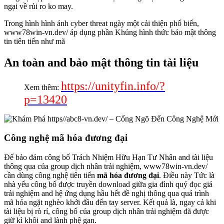
ngại về rủi ro ko may.
Trong hình hình ảnh cyber threat ngày một cải thiện phổ biến,
www78win-vn.dev/ áp dụng phần Khủng hình thức bảo mật thông
tin tiên tiến như mã
An toàn and bảo mật thông tin tài liệu
https://unityfin.info/?
Xem thêm:
p=13420
Công nghệ mã hóa đương đại
Để bảo đảm công bố Trách Nhiệm Hữu Hạn Tư Nhân and tài liệu
thông qua của group dịch nhân trải nghiệm, www78win-vn.dev/
cần dùng công nghệ tiên tiến
mã hóa đương đại
. Điều này Tức là
nhà yếu công bố được truyền download giữa gia đình quý đọc giả
trải nghiệm and hệ ứng dụng hầu hết đề nghị thông qua quá trình
mã hóa ngặt nghèo khởi đầu đến tay server. Kết quả là, ngay cả khi
tài liệu bị rò rỉ, công bố của group dịch nhân trải nghiệm đã được
giữ kì khôi and lành phệ gan.