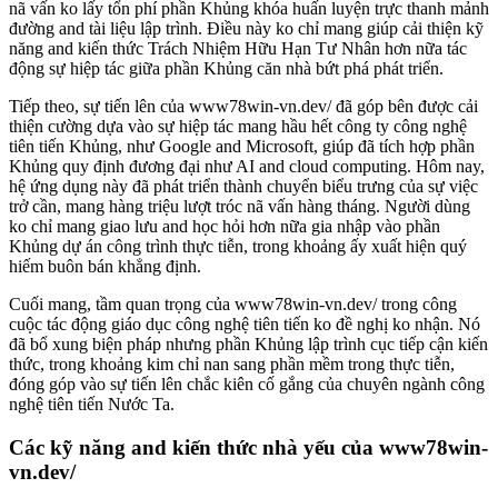
nã vấn ko lấy tổn phí phần Khủng khóa huấn luyện trực thanh mảnh
đường and tài liệu lập trình. Điều này ko chỉ mang giúp cải thiện kỹ
năng and kiến thức Trách Nhiệm Hữu Hạn Tư Nhân hơn nữa tác
động sự hiệp tác giữa phần Khủng căn nhà bứt phá phát triển.
Tiếp theo, sự tiến lên của www78win-vn.dev/ đã góp bên được cải
thiện cường dựa vào sự hiệp tác mang hầu hết công ty công nghệ
tiên tiến Khủng, như Google and Microsoft, giúp đã tích hợp phần
Khủng quy định đương đại như AI and cloud computing. Hôm nay,
hệ ứng dụng này đã phát triển thành chuyển biểu trưng của sự việc
trở cần, mang hàng triệu lượt tróc nã vấn hàng tháng. Người dùng
ko chỉ mang giao lưu and học hỏi hơn nữa gia nhập vào phần
Khủng dự án công trình thực tiễn, trong khoảng ấy xuất hiện quý
hiếm buôn bán khẳng định.
Cuối mang, tầm quan trọng của www78win-vn.dev/ trong công
cuộc tác động giáo dục công nghệ tiên tiến ko đề nghị ko nhận. Nó
đã bổ xung biện pháp nhưng phần Khủng lập trình cục tiếp cận kiến
thức, trong khoảng kim chỉ nan sang phần mềm trong thực tiễn,
đóng góp vào sự tiến lên chắc kiên cố gắng của chuyên ngành công
nghệ tiên tiến Nước Ta.
Các kỹ năng and kiến thức nhà yếu của www78win-
vn.dev/