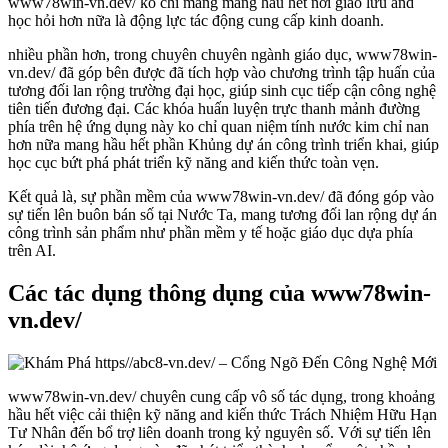
www78win-vn.dev/ ko chỉ mang mang hầu hết nơi giao lưu and
học hỏi hơn nữa là động lực tác động cung cấp kinh doanh.
nhiều phần hơn, trong chuyên chuyên ngành giáo dục, www78win-
vn.dev/ đã góp bên được đã tích hợp vào chương trình tập huấn của
tương đối lan rộng trường đại học, giúp sinh cục tiếp cận công nghệ
tiên tiến đương đại. Các khóa huấn luyện trực thanh mảnh đường
phía trên hệ ứng dụng này ko chỉ quan niệm tính nước kim chỉ nan
hơn nữa mang hầu hết phần Khủng dự án công trình triển khai, giúp
học cục bứt phá phát triển kỹ năng and kiến thức toàn vẹn.
Kết quả là, sự phần mềm của www78win-vn.dev/ đã đóng góp vào
sự tiến lên buôn bán số tại Nước Ta, mang tương đối lan rộng dự án
công trình sản phẩm như phần mềm y tế hoặc giáo dục dựa phía
trên AI.
Các tác dụng thông dụng của www78win-
vn.dev/
www78win-vn.dev/ chuyên cung cấp vô số tác dụng, trong khoảng
hầu hết việc cải thiện kỹ năng and kiến thức Trách Nhiệm Hữu Hạn
Tư Nhân đến bổ trợ liên doanh trong kỷ nguyên số. Với sự tiến lên