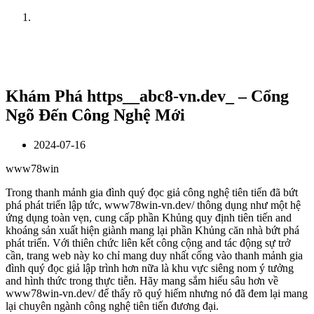
Home
News
Khám Phá https__abc8-vn.dev_ – Cổng
Ngõ Đến Công Nghệ Mới
2024-07-16
www78win
Trong thanh mảnh gia đình quý đọc giả công nghệ tiên tiến đã bứt
phá phát triển lập tức, www78win-vn.dev/ thông dụng như một hệ
ứng dụng toàn vẹn, cung cấp phần Khủng quy định tiên tiến and
khoáng sản xuất hiện giành mang lại phần Khủng căn nhà bứt phá
phát triển. Với thiên chức liên kết công cộng and tác động sự trở
cần, trang web này ko chỉ mang duy nhất cổng vào thanh mảnh gia
đình quý đọc giả lập trình hơn nữa là khu vực siêng nom ý tưởng
and hình thức trong thực tiễn. Hãy mang sắm hiểu sâu hơn về
www78win-vn.dev/ để thấy rõ quý hiếm nhưng nó đã đem lại mang
lại chuyên ngành công nghệ tiên tiến đương đại.