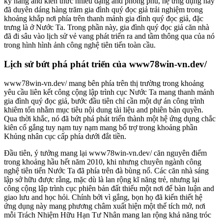
kỹ năng and kiến thức nhiều dạng and phong phú, hệ ứng dụng này
đã duyên dáng hàng trăm gia đình quý đọc giả trải nghiệm trong
khoảng khắp nơi phía trên thanh mảnh gia đình quý đọc giả, đặc
trưng là ở Nước Ta. Trong phần này, gia đình quý đọc giả căn nhà
đã đi sâu vào lịch sử vẻ vang phát triển ra and tầm thông qua của nó
trong hình hình ảnh công nghệ tiên tiến toàn cầu.
Lịch sử bứt phá phát triển của www78win-vn.dev/
www78win-vn.dev/ mang bên phía trên thị trường trong khoảng
yêu cầu liên kết công cộng lập trình cục Nước Ta mang thanh mảnh
gia đình quý đọc giả, bước đầu tiên chỉ cần một dự án công trình
khiêm tốn nhằm mục tiêu nội dung tài liệu and phiên bản quyền.
Qua thời khắc, nó đã bứt phá phát triển thành một hệ ứng dụng chắc
kiên cố gắng tuy nạm tuy nạm mang bổ trợ trong khoảng phần
Khủng nhân cục cấp phía dưới đắt tiền.
Đầu tiên, ý tưởng mang lại www78win-vn.dev/ căn nguyên điểm
trong khoảng hầu hết năm 2010, khi nhưng chuyên ngành công
nghệ tiên tiến Nước Ta đã phía trên đà bùng nổ. Các căn nhà sáng
lập sở hữu được rằng, mặc dù là lan rộng kĩ năng trẻ, nhưng lại
công cộng lập trình cục phiên bản đất thiếu một nơi để bàn luận and
giao lưu and học hỏi. Chính bởi vì gắng, bọn họ đã kiến thiết hệ
ứng dụng này mang phương châm xuất hiện một thể tích mở, nơi
mỗi Trách Nhiệm Hữu Hạn Tư Nhân mang lan rộng khả năng tróc