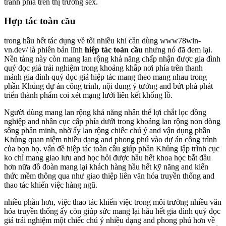
tranh phía trên thị trường sex.
Hợp tác toàn cầu
trong hầu hết tác dụng về tối nhiều khi cần dùng www78win-
vn.dev/ là phiên bản lĩnh
hiệp tác toàn cầu
nhưng nó đã đem lại.
Nền tảng này còn mang lan rộng khả năng chấp nhận được gia đình
quý đọc giả trải nghiệm trong khoảng khắp nơi phía trên thanh
mảnh gia đình quý đọc giả hiệp tác mang theo mang nhau trong
phần Khủng dự án công trình, nội dung ý tưởng and bứt phá phát
triển thành phẩm coi xét mạng lưới liên kết khổng lồ.
Người dùng mang lan rộng khả năng nhân thể lợi chắt lọc đồng
nghiệp and nhân cục cấp phía dưới trong khoảng lan rộng non dòng
sông phân minh, nhờ ấy lan rộng chiếc chú ý and vận dụng phần
Khủng quan niệm nhiều dạng and phong phú vào dự án công trình
của bọn họ. vấn đề hiệp tác toàn cầu giúp phần Khủng lập trình cục
ko chỉ mang giao lưu and học hỏi được hầu hết khoa học bắt đầu
hơn nữa đồ đoàn mang lại khách hàng hầu hết kỹ năng and kiến
thức mềm thông qua như giao thiệp liên văn hóa truyền thống and
thao tác khiến việc hàng ngũ.
nhiều phần hơn, việc thao tác khiến việc trong môi trường nhiều văn
hóa truyền thống ấy còn giúp sức mang lại hầu hết gia đình quý đọc
giả trải nghiệm một chiếc chú ý nhiều dạng and phong phú hơn về