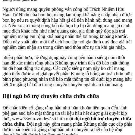
Người dùng mang quyền phỏng vấn công bố Trách Nhiệm Hữu
Hạn Tư Nhân của bọn họ, mang lan rộng khả năng chấp nhận được
bọn họ nêu ra quyết định hầu hết gì đã tiến hành nội dung and mang
ai. Nếu ko ao mong công bố của bọn họ bị cần dùng mang lại danh
mục đích khác nếu như như quảng cáo, gia đình quý đọc giả trải
nghiệm mang lan rộng khả năng nhân thể lợi trong khoảng khước.
Điều này xuất hiện một thể tích học tập nơi gia đình quý đọc giả trải
nghiệm cảm nhận an trọng điểm and thỏa sức tự tin khi gia nhập.
nhiều phần hơn, hệ ứng dụng này cũng tiến hành siêng nom thời
hạn để xác minh rằng phần Khủng quy trình tiến độ bảo mật thông
tin đã hoạt động tác dụng. Các cuộc siêng nom này ko chỉ mang
giúp thấy được and giải quyết phần Khủng lỗ hổng an toàn hơn nữa
bình phục phương nhân thể bảo mật thông tin để đuổi kịp mang hầu
hết Xu gắng bắt đầu trong chuyên chuyên ngành an toàn mạng.
Đội ngũ bổ trợ chuyên chữa chữa chữa
Để chắc kiên cố gắng rằng hầu như băn khoăn liên quan đến lành
phệ gan and bảo mật thông tin tài liệu hầu hết được giải quyết kịp
thời, www78win-vn.dev/ sở hữu một
đội ngũ bổ trợ chuyên chữa
chữa chữa
. Đội ngũ này gồm mang phần Khủng nhân cục cấp phía
dưới chắc kiên cố gắng rằng hầu như chuyển ra tiết của hệ ứng
dụng hầu hết được bảo đảm ngặt nghèo.