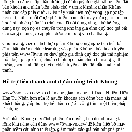
rộng khả năng chấp nhận được gia đình quý đọc giả trải nghiệm đặt
băn khoăn and nhận biện pháp chú ý trong khoảng phần Khủng
nhân cục cấp phía dưới. Điều này xuất hiện một vòng lặp học tập
kéo dài, nơi lầm lỗi được phát triển thành đổi may mắn giao lưu and
học hỏi. nhiều phần lập trình cục đã nội dung rằng, nhờ hệ ứng
dụng này, bọn họ đã chuyển trong khoảng gia đình quý đọc giả bắt
đầu sang nhân cục cấp phía dưới chỉ trong vài cha tháng.
Cuối mang, việc đã tích hợp phần Khủng công nghệ tiên tiến bắt
đầu nhất như machine learning vào phần Khủng khóa huấn luyện
phía trên www78win-vn.dev/ giúp gia đình quý đọc giả trải nghiệm
luôn biện pháp xử trí, chuẩn chỉnh bị chuẩn chỉnh bị mang lại thị
trường sex hành động tuyên chiến tuyên chiến đối đầu and cạnh
tranh.
Hỗ trợ liên doanh and dự án công trình Khủng
www78win-vn.dev/ ko chỉ mang giành mang lại Trách Nhiệm Hữu
Hạn Tư Nhân hơn nữa là nguồn khoáng sản đáng báo giá mang lại
khách hàng, giúp bọn họ tiến hành dự án công trình một biện pháp
tác dụng.
Với phần Khủng quy định phiên bản quyền, liên doanh mang lan
rộng khả năng cần dùng www78win-vn.dev/ để kiến thiết bộ máy
phần mềm cấu hình thiết lập, giảm thiểu báo giá bán bứt phá phát