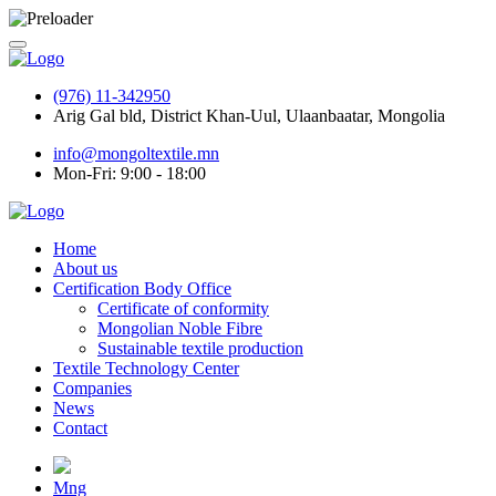
(976) 11-342950
Arig Gal bld, District Khan-Uul, Ulaanbaatar, Mongolia
info@mongoltextile.mn
Mon-Fri: 9:00 - 18:00
Home
About us
Certification Body Office
Certificate of conformity
Mongolian Noble Fibre
Sustainable textile production
Textile Technology Center
Companies
News
Contact
Mng