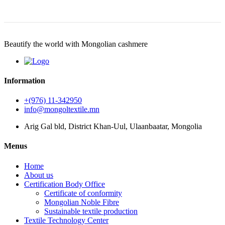
Beautify the world with Mongolian cashmere
Information
+(976) 11-342950
info@mongoltextile.mn
Arig Gal bld, District Khan-Uul, Ulaanbaatar, Mongolia
Menus
Home
About us
Certification Body Office
Certificate of conformity
Mongolian Noble Fibre
Sustainable textile production
Textile Technology Center