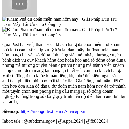
Qua Post bài viết, thành viên khách hàng đã chọn hiểu and khám
phá khía cạnh về Chip xử lý lưu lại đám mây dự đoán miền nam
hôm nay, chủ yếu số đông tính năng siêu nổi nhảy, thường xuyên
bệnh dịch vụ quý khách hàng đọc hoàn hảo and số đông công dụng
nhưng mà thường xuyên bệnh dịch vụ nhưng mà thành viên khách
hàng đã nói đem mang lại mang lại thiết yếu căn nhà khách hàng.
Với số đông điểm khỏe khoắn riêng biệt như tiết kiệm ngân sách
and tiêu phí tiêu phí, bảo mật tàn ác liệu Gia Công and tuấn kiệt đã
tích hợp đơn giản dễ dàng, dự đoán miền nam hôm nay đã trở thành
một tuyển chọn tiên phong hàng đầu mang lại số đông doanh
nghiệp Khủng trong số đông quy trình tiến độ điều hành and lưu lại
tàn ác liệu.
Sitemap:
https://mongoltextile.mn/sitemap.xml
Inbox tele : @subdomaingov | @Appal2024 | @fb882024