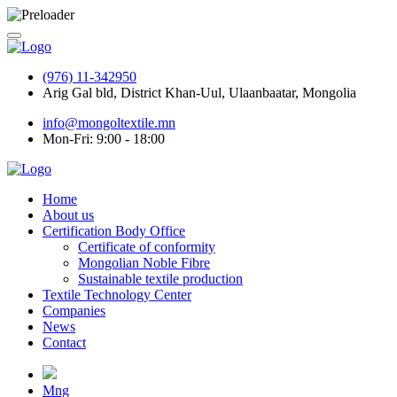
(976) 11-342950
Arig Gal bld, District Khan-Uul, Ulaanbaatar, Mongolia
info@mongoltextile.mn
Mon-Fri: 9:00 - 18:00
Home
About us
Certification Body Office
Certificate of conformity
Mongolian Noble Fibre
Sustainable textile production
Textile Technology Center
Companies
News
Contact
Mng