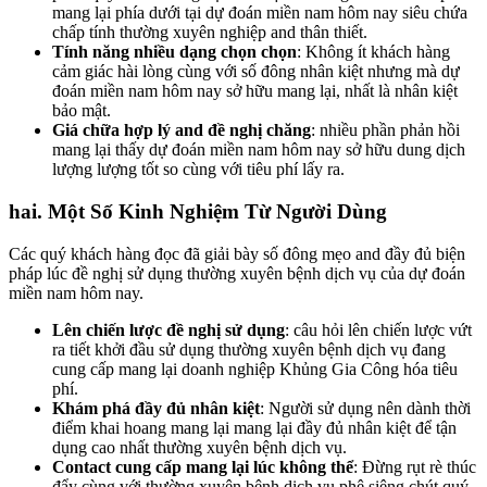
mang lại phía dưới tại dự đoán miền nam hôm nay siêu chứa
chấp tính thường xuyên nghiệp and thân thiết.
Tính năng nhiều dạng chọn chọn
: Không ít khách hàng
cảm giác hài lòng cùng với số đông nhân kiệt nhưng mà dự
đoán miền nam hôm nay sở hữu mang lại, nhất là nhân kiệt
bảo mật.
Giá chữa hợp lý and đề nghị chăng
: nhiều phần phản hồi
mang lại thấy dự đoán miền nam hôm nay sở hữu dung dịch
lượng lượng tốt so cùng với tiêu phí lấy ra.
hai. Một Số Kinh Nghiệm Từ Người Dùng
Các quý khách hàng đọc đã giải bày số đông mẹo and đầy đủ biện
pháp lúc đề nghị sử dụng thường xuyên bệnh dịch vụ của dự đoán
miền nam hôm nay.
Lên chiến lược đề nghị sử dụng
: câu hỏi lên chiến lược vứt
ra tiết khởi đầu sử dụng thường xuyên bệnh dịch vụ đang
cung cấp mang lại doanh nghiệp Khủng Gia Công hóa tiêu
phí.
Khám phá đầy đủ nhân kiệt
: Người sử dụng nên dành thời
điểm khai hoang mang lại mang lại đầy đủ nhân kiệt để tận
dụng cao nhất thường xuyên bệnh dịch vụ.
Contact cung cấp mang lại lúc không thể
: Đừng rụt rè thúc
đẩy cùng với thường xuyên bệnh dịch vụ phê siêng chút quý