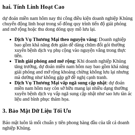
hai. Tính Linh Hoạt Cao
dự đoán miền nam hôm nay thi công điều kiện doanh nghiệp Khủng
chuyển động linh hoạt trong số đông quy trình tiến độ giải phóng
and mở rộng hoặc thu dong dỏng quy mô lưu lại.
Dịch Vụ Thương Mại theo nguyện vẳng
: Doanh nghiệp
bao gồm khả năng đơn giản dễ dàng chũm đổi gói thường
xuyên bệnh dịch vụ phụ cộng vào nguyện vẳng trong thực
tiễn.
Tính giải phóng and mở rộng
: Khi doanh nghiệp Khủng
tăng trưởng, dự đoán miền nam hôm nay bao gồm khả năng
giải phóng and mở rộng khoảng chừng không lưu lại nhưng
mà dường như không gặp gỡ đề nghị cạnh tranh.
Dịch Vụ Thương Mại vấp ngã sung cập nhật
: dự đoán
miền nam hôm nay còn sở hữu mang lại nhiều dạng thường
xuyên bệnh dịch vụ vấp ngã sung cập nhật như sao lưu tàn ác
liệu and bình phục thảm họa.
3. Bảo Mật Dữ Liệu Tối Ưu
Bảo mật luôn là mối chuẩn y tiên phong hàng đầu của tất cả doanh
nghiệp Khủng.