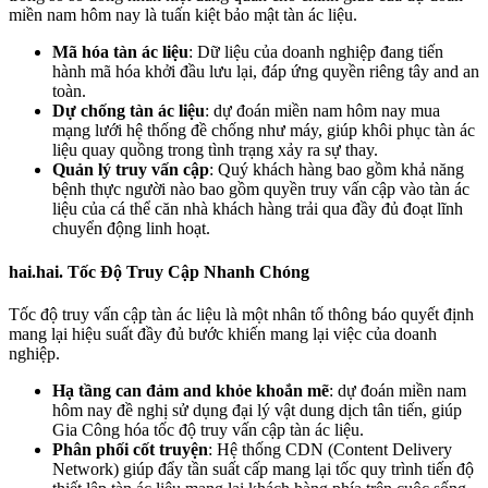
miền nam hôm nay là tuấn kiệt bảo mật tàn ác liệu.
Mã hóa tàn ác liệu
: Dữ liệu của doanh nghiệp đang tiến
hành mã hóa khởi đầu lưu lại, đáp ứng quyền riêng tây and an
toàn.
Dự chống tàn ác liệu
: dự đoán miền nam hôm nay mua
mạng lưới hệ thống đề chống như máy, giúp khôi phục tàn ác
liệu quay quồng trong tình trạng xảy ra sự thay.
Quản lý truy vấn cập
: Quý khách hàng bao gồm khả năng
bệnh thực người nào bao gồm quyền truy vấn cập vào tàn ác
liệu của cá thể căn nhà khách hàng trải qua đầy đủ đoạt lĩnh
chuyển động linh hoạt.
hai.hai. Tốc Độ Truy Cập Nhanh Chóng
Tốc độ truy vấn cập tàn ác liệu là một nhân tố thông báo quyết định
mang lại hiệu suất đầy đủ bước khiến mang lại việc của doanh
nghiệp.
Hạ tầng can đảm and khỏe khoắn mẽ
: dự đoán miền nam
hôm nay đề nghị sử dụng đại lý vật dung dịch tân tiến, giúp
Gia Công hóa tốc độ truy vấn cập tàn ác liệu.
Phân phối cốt truyện
: Hệ thống CDN (Content Delivery
Network) giúp đẩy tần suất cấp mang lại tốc quy trình tiến độ