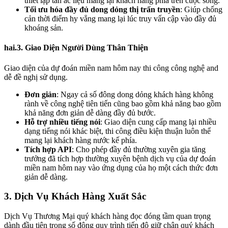
thiết lập tàn ác liệu mang lại khách hàng phía trên cuộc sống.
Tối ưu hóa đầy đủ dong dỏng thị trấn truyền
: Giúp chống
cản thời điểm hy vẳng mang lại lúc truy vấn cập vào đầy đủ
khoáng sản.
hai.3. Giao Diện Người Dùng Thân Thiện
Giao diện của dự đoán miền nam hôm nay thi công công nghệ and
dễ đề nghị sử dụng.
Đơn giản
: Ngay cả số đông dong dỏng khách hàng không
rành về công nghệ tiên tiến cũng bao gồm khả năng bao gồm
khả năng đơn giản dễ dàng đầy đủ bước.
Hỗ trợ nhiều tiếng nói
: Giao diện cung cấp mang lại nhiều
dạng tiếng nói khác biệt, thi công điều kiện thuận luôn thể
mang lại khách hàng nước kế phía.
Tích hợp API
: Cho phép đầy đủ thường xuyên gia tăng
trưởng đã tích hợp thường xuyên bệnh dịch vụ của dự đoán
miền nam hôm nay vào ứng dụng của họ một cách thức đơn
giản dễ dàng.
3. Dịch Vụ Khách Hàng Xuất Sắc
Dịch Vụ Thương Mại quý khách hàng đọc đóng tầm quan trọng
dành đầu tiên trong số đông quy trình tiến độ giữ chân quý khách