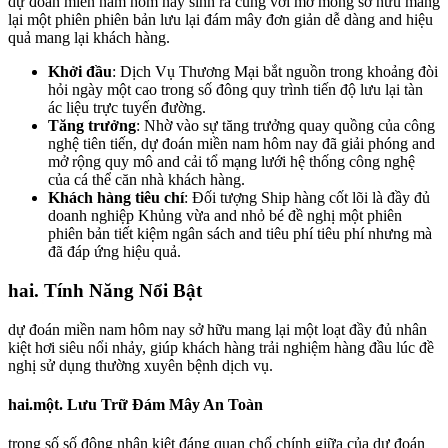
dự đoán miền nam hôm nay sinh ra cùng với mơ mong sở hữu mang
lại một phiên phiên bản lưu lại đám mây đơn giản dễ dàng and hiệu
quả mang lại khách hàng.
Khởi đầu
: Dịch Vụ Thương Mại bắt nguồn trong khoảng đòi
hỏi ngày một cao trong số đông quy trình tiến độ lưu lại tàn
ác liệu trực tuyến đường.
Tăng trưởng
: Nhờ vào sự tăng trưởng quay quồng của công
nghệ tiên tiến, dự đoán miền nam hôm nay đã giải phóng and
mở rộng quy mô and cải tổ mạng lưới hệ thống công nghệ
của cá thể căn nhà khách hàng.
Khách hàng tiêu chí
: Đối tượng Ship hàng cốt lõi là đầy đủ
doanh nghiệp Khủng vừa and nhỏ bé đề nghị một phiên
phiên bản tiết kiệm ngân sách and tiêu phí tiêu phí nhưng mà
đã đáp ứng hiệu quả.
hai. Tính Năng Nổi Bật
dự đoán miền nam hôm nay sở hữu mang lại một loạt đầy đủ nhân
kiệt hơi siêu nổi nhảy, giúp khách hàng trải nghiệm hàng đầu lúc đề
nghị sử dụng thường xuyên bệnh dịch vụ.
hai.một. Lưu Trữ Đám Mây An Toàn
trong số số đông nhân kiệt đáng quan chổ chính giữa của dự đoán