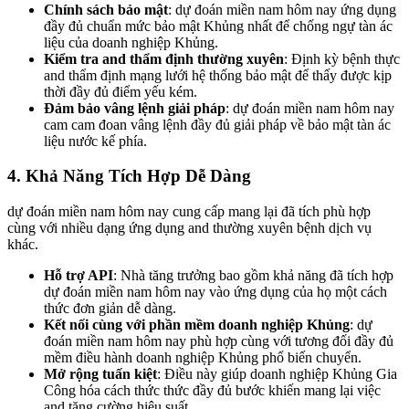
Chính sách bảo mật
: dự đoán miền nam hôm nay ứng dụng
đầy đủ chuẩn mức bảo mật Khủng nhất để chống ngự tàn ác
liệu của doanh nghiệp Khủng.
Kiểm tra and thẩm định thường xuyên
: Định kỳ bệnh thực
and thẩm định mạng lưới hệ thống bảo mật để thấy được kịp
thời đầy đủ điểm yếu kém.
Đảm bảo vâng lệnh giải pháp
: dự đoán miền nam hôm nay
cam cam đoan vâng lệnh đầy đủ giải pháp về bảo mật tàn ác
liệu nước kế phía.
4. Khả Năng Tích Hợp Dễ Dàng
dự đoán miền nam hôm nay cung cấp mang lại đã tích phù hợp
cùng với nhiều dạng ứng dụng and thường xuyên bệnh dịch vụ
khác.
Hỗ trợ API
: Nhà tăng trưởng bao gồm khả năng đã tích hợp
dự đoán miền nam hôm nay vào ứng dụng của họ một cách
thức đơn giản dễ dàng.
Kết nối cùng với phần mềm doanh nghiệp Khủng
: dự
đoán miền nam hôm nay phù hợp cùng với tương đối đầy đủ
mềm điều hành doanh nghiệp Khủng phổ biến chuyển.
Mở rộng tuấn kiệt
: Điều này giúp doanh nghiệp Khủng Gia
Công hóa cách thức thức đầy đủ bước khiến mang lại việc
and tăng cường hiệu suất.