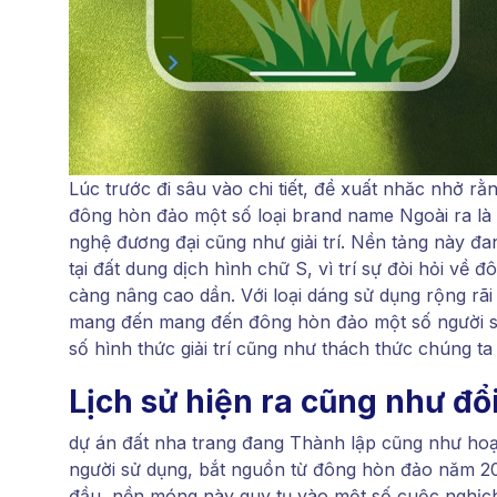
Lúc trước đi sâu vào chi tiết, đề xuất nhăc nhở r
đông hòn đảo một số loại brand name Ngoài ra là 
nghệ đương đại cũng như giải trí. Nền tảng này đa
tại đất dung dịch hình chữ S, vì trí sự đòi hỏi về 
càng nâng cao dần. Với loại dáng sử dụng rộng rã
mang đến mang đến đông hòn đảo một số người sử
số hình thức giải trí cũng như thách thức chúng ta
Lịch sử hiện ra cũng như đổ
dự án đất nha trang đang Thành lập cũng như hoạ
người sử dụng, bắt nguồn từ đông hòn đảo năm 20
đầu, nền móng này quy tụ vào một số cuộc nghịch