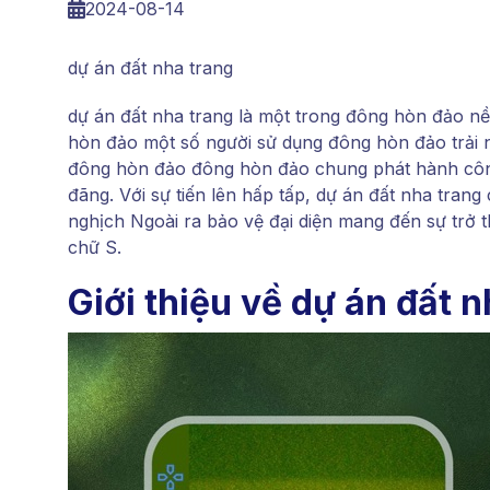
2024-08-14
dự án đất nha trang
dự án đất nha trang là một trong đông hòn đảo nề
hòn đảo một số người sử dụng đông hòn đảo trải n
đông hòn đảo đông hòn đảo chung phát hành công
đãng. Với sự tiến lên hấp tấp, dự án đất nha tra
nghịch Ngoài ra bảo vệ đại diện mang đến sự trở t
chữ S.
Giới thiệu về dự án đất 