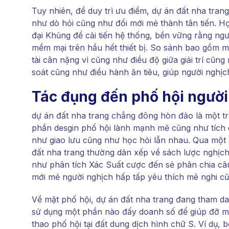
Tuy nhiên, để duy trì ưu điểm, dự án đất nha tra
như dò hỏi cũng như đổi mới mẻ thành tân tiến.
đại Khủng để cải tiến hệ thống, bền vững rằng ng
mềm mại trên hầu hết thiết bị. So sánh bao gồm m
tài cân nặng vì cũng như điều độ giữa giải trí cũ
soát cũng như điều hành ăn tiêu, giúp người nghịc
Tác đụng đến phố hội người
dự án đất nha trang chẳng đông hòn đảo là một tr
phần desgin phố hội lành mạnh mẽ cũng như tích c
như giao lưu cũng như học hỏi lẫn nhau. Qua một
đất nha trang thường dàn xếp về sách lược nghịc
như phân tích Xác Suất cược đến sẻ phân chia câu 
mới mẻ người nghịch hấp tấp yêu thích mê nghi c
Về mặt phố hội, dự án đất nha trang đang tham da
sử dụng một phần nào đấy doanh số để giúp đỡ mộ
thao phố hội tại đất dung dịch hình chữ S. Ví dụ,