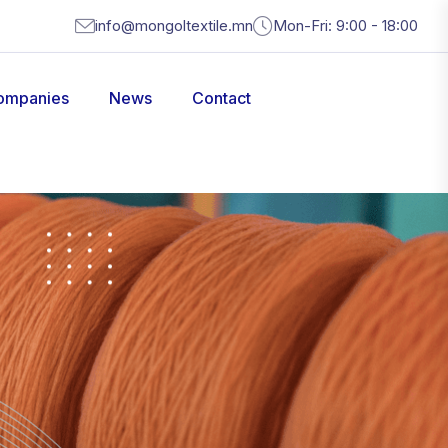
info@mongoltextile.mn
Mon-Fri: 9:00 - 18:00
ompanies
News
Contact