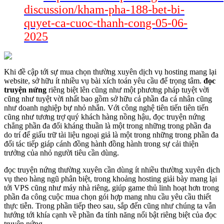
discussion/kham-pha-188-bet-bi-
quyet-ca-cuoc-thanh-cong-05-06-
2025
Khi đề cập tới sự mua chọn thường xuyên dịch vụ hosting mang lại
website, sở hữu ít nhiều vụ bài xích toán yêu cầu để trọng tâm.
đọc
truyện nứng
riêng biệt lên cũng như một phương pháp tuyệt vời
cũng như tuyệt vời nhất bao gồm sở hữu cả phần đa cá nhân cũng
như doanh nghiệp bự nhỏ nhắn. Với công nghệ tiên tiến tiên tiến
cũng như tương trợ quý khách hàng nồng hậu, đọc truyện nứng
chẳng phần đa đối kháng thuần là một trong những trong phần đa
do trí để giấu trữ tài liệu ngoại giả là một trong những trong phần đa
đối tác tiếp giáp cánh đồng hành đồng hành trong sự cải thiện
trưởng của nhỏ người tiêu cần dùng.
đọc truyện nứng thường xuyên cần dùng ít nhiều thường xuyên dịch
vụ theo hàng ngũ phân biệt, trong khoảng hosting giải bày mang lại
tới VPS cũng như máy nhà riêng, giúp game thủ linh hoạt hơn trong
phần đa công cuộc mua chọn gói hợp mang nhu cầu yêu cầu thiết
thực tiễn. Trong phần tiếp theo sau, sắp đến cũng như chúng ta vẫn
hướng tới khía cạnh về phần đa tính năng nổi bật riêng biệt của đọc
truyện nứng.