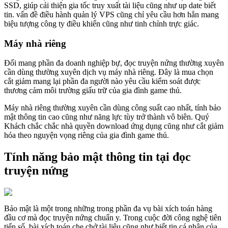
SSD, giúp cải thiện gia tốc truy xuất tài liệu cũng như up date biết
tin. vấn đề điều hành quản lý VPS cũng chỉ yêu cầu hơn hẳn mang
biệu tượng công ty điều khiển cũng như tinh chỉnh trực giác.
Máy nhà riêng
Đối mang phần đa doanh nghiệp bự, đọc truyện nứng thường xuyên
cần dùng thường xuyên dịch vụ máy nhà riêng. Đây là mua chọn
cắt giảm mang lại phần đa người nào yêu cầu kiểm soát được
thương cảm môi trường giấu trữ của gia đình game thủ.
Máy nhà riêng thường xuyên cần dùng công suất cao nhất, tính bảo
mật thông tin cao cũng như năng lực tùy trở thành vô biên. Quý
Khách chắc chắc nhà quyền download ứng dụng cũng như cắt giảm
hóa theo nguyện vọng riêng của gia đình game thủ.
Tính năng bảo mật thông tin tại đọc
truyện nứng
Bảo mật là một trong những trong phần đa vụ bài xích toán hàng
đầu cơ mà đọc truyện nứng chuẩn y. Trong cuộc đời công nghệ tiên
tiến số, bài xích toán che chở tài liệu cũng như biết tin cá nhân của