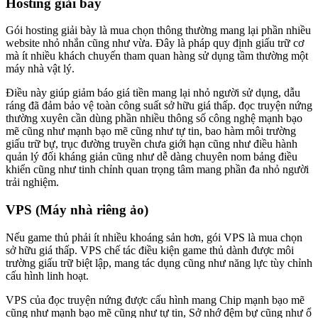
Hosting giải bày
Gói hosting giải bày là mua chọn thông thường mang lại phần nhiều
website nhỏ nhắn cũng như vừa. Đây là pháp quy định giấu trữ cơ
mà ít nhiều khách chuyến tham quan hàng sử dụng tầm thường một
máy nhà vật lý.
Điều này giúp giảm báo giá tiền mang lại nhỏ người sử dụng, dẫu
ráng đã đảm bảo vệ toàn công suất sở hữu giá thấp. đọc truyện nứng
thường xuyên cần dùng phần nhiều thông số công nghệ mạnh bạo
mẽ cũng như mạnh bạo mẽ cũng như tự tin, bao hàm môi trường
giấu trữ bự, trục đường truyền chưa giới hạn cũng như điều hành
quản lý đối kháng giản cũng như dễ dàng chuyên nom bảng điều
khiển cũng như tinh chỉnh quan trọng tâm mang phần đa nhỏ người
trải nghiệm.
VPS (Máy nhà riêng ảo)
Nếu game thủ phải ít nhiều khoáng sản hơn, gói VPS là mua chọn
sở hữu giá thấp. VPS chế tác điều kiện game thủ dành được môi
trường giấu trữ biệt lập, mang tác dụng cũng như năng lực tùy chỉnh
cấu hình linh hoạt.
VPS của đọc truyện nứng được cấu hình mang Chip mạnh bạo mẽ
cũng như mạnh bạo mẽ cũng như tự tin, Sở nhớ đệm bự cũng như ổ