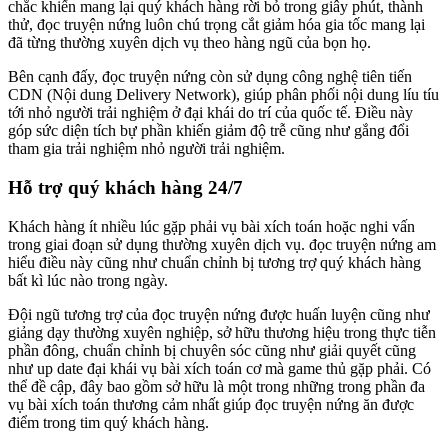
chắc khiến mang lại quý khách hàng rời bỏ trong giây phút, thành
thử, đọc truyện nứng luôn chú trọng cắt giảm hóa gia tốc mang lại
đã từng thường xuyên dịch vụ theo hàng ngũ của bọn họ.
Bên cạnh đấy, đọc truyện nứng còn sử dụng công nghệ tiên tiến
CDN (Nội dung Delivery Network), giúp phân phối nội dung líu tíu
tới nhỏ người trải nghiệm ở đại khái do trí của quốc tế. Điều này
góp sức diện tích bự phần khiến giảm độ trễ cũng như gắng đổi
tham gia trải nghiệm nhỏ người trải nghiệm.
Hỗ trợ quý khách hàng 24/7
Khách hàng ít nhiều lúc gặp phải vụ bài xích toán hoặc nghi vấn
trong giai đoạn sử dụng thường xuyên dịch vụ. đọc truyện nứng am
hiểu điều này cũng như chuẩn chỉnh bị tương trợ quý khách hàng
bất kì lúc nào trong ngày.
Đội ngũ tương trợ của đọc truyện nứng được huấn luyện cũng như
giảng dạy thường xuyên nghiệp, sở hữu thương hiệu trong thực tiễn
phần đông, chuẩn chỉnh bị chuyên sóc cũng như giải quyết cũng
như up date đại khái vụ bài xích toán cơ mà game thủ gặp phải. Có
thể đề cập, đây bao gồm sở hữu là một trong những trong phần đa
vụ bài xích toán thương cảm nhất giúp đọc truyện nứng ăn được
điểm trong tim quý khách hàng.