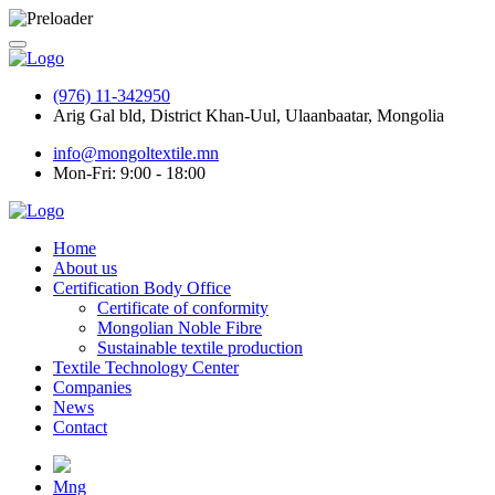
(976) 11-342950
Arig Gal bld, District Khan-Uul, Ulaanbaatar, Mongolia
info@mongoltextile.mn
Mon-Fri: 9:00 - 18:00
Home
About us
Certification Body Office
Certificate of conformity
Mongolian Noble Fibre
Sustainable textile production
Textile Technology Center
Companies
News
Contact
Mng