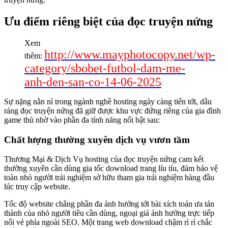
Ưu điểm riêng biệt của đọc truyện nứng
Xem
http://www.mayphotocopy.net/wp-
thêm:
category/sbobet-futbol-dam-me-
anh-den-san-co-14-06-2025
Sự nặng nằn nì trong ngành nghề hosting ngày càng tiến tới, dẫu
ráng đọc truyện nứng đã giữ được khu vực đứng riêng của gia đình
game thủ nhờ vào phần đa tính năng nổi bật sau:
Chất lượng thường xuyên dịch vụ vươn tầm
Thương Mại & Dịch Vụ hosting của đọc truyện nứng cam kết
thường xuyên cần dùng gia tốc download trang líu tíu, đảm bảo vệ
toàn nhỏ người trải nghiệm sở hữu tham gia trải nghiệm hàng đầu
lúc truy cập website.
Tốc độ website chẳng phần đa ảnh hưởng tới bài xích toán ưa tán
thành của nhỏ người tiêu cần dùng, ngoại giả ảnh hưởng trực tiếp
nối vẻ phía ngoài SEO. Một trang web download chậm rì rì chắc