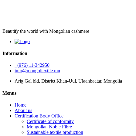
Beautify the world with Mongolian cashmere
Information
+(976) 11-342950
info@mongoltextile.mn
Arig Gal bld, District Khan-Uul, Ulaanbaatar, Mongolia
Menus
Home
About us
Certification Body Office
Certificate of conformity
Mongolian Noble Fibre
Sustainable textile production