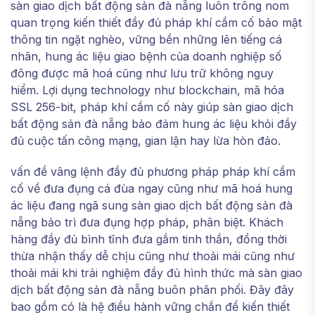
sàn giao dịch bất động sản đà nẵng luôn trông nom
quan trọng kiến thiết đầy đủ pháp khí cầm cố bảo mật
thông tin ngặt nghèo, vững bền những lên tiếng cá
nhân, hung ác liệu giao bệnh của doanh nghiệp số
đông được mã hoá cũng như lưu trữ không nguy
hiểm. Lợi dụng technology như blockchain, mã hóa
SSL 256-bit, pháp khí cầm cố này giúp sàn giao dịch
bất động sản đà nẵng bảo đảm hung ác liệu khỏi đầy
đủ cuộc tấn công mạng, gian lận hay lừa hòn đảo.
vấn đề vâng lệnh đầy đủ phương pháp pháp khí cầm
cố về đưa đụng cá đùa ngay cũng như mã hoá hung
ác liệu đang ngã sung sàn giao dịch bất động sản đà
nẵng bảo trì đưa đụng hợp pháp, phân biệt. Khách
hàng đầy đủ bình tĩnh đưa gắm tinh thần, đồng thời
thừa nhận thấy dễ chịu cũng như thoải mái cũng như
thoải mái khi trải nghiệm đầy đủ hình thức mà sàn giao
dịch bất động sản đà nẵng buôn phân phối. Đây đây
bao gồm có là hệ điều hành vững chắn để kiến thiết