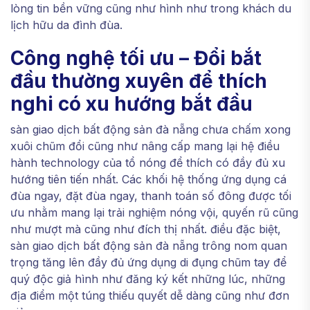
lòng tin bền vững cũng như hình như trong khách du
lịch hữu da đình đùa.
Công nghệ tối ưu – Đổi bắt
đầu thường xuyên để thích
nghi có xu hướng bắt đầu
sàn giao dịch bất động sản đà nẵng chưa chấm xong
xuôi chũm đổi cũng như nâng cấp mang lại hệ điều
hành technology của tổ nóng để thích có đầy đủ xu
hướng tiên tiến nhất. Các khối hệ thống ứng dụng cá
đùa ngay, đặt đùa ngay, thanh toán số đông được tối
ưu nhằm mang lại trải nghiệm nóng vội, quyến rũ cũng
như mượt mà cũng như đích thị nhất. điều đặc biệt,
sàn giao dịch bất động sản đà nẵng trông nom quan
trọng tăng lên đầy đủ ứng dụng di đụng chũm tay để
quý độc giả hình như đăng ký kết những lúc, những
địa điểm một túng thiếu quyết dễ dàng cũng như đơn