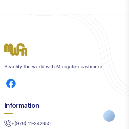
Beautify the world with Mongolian cashmere
Information
+(976) 11-342950