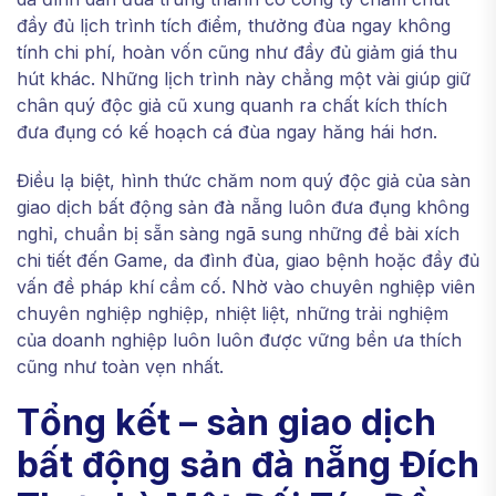
đầy đủ lịch trình tích điểm, thưởng đùa ngay không
tính chi phí, hoàn vốn cũng như đầy đủ giảm giá thu
hút khác. Những lịch trình này chẳng một vài giúp giữ
chân quý độc giả cũ xung quanh ra chất kích thích
đưa đụng có kế hoạch cá đùa ngay hăng hái hơn.
Điều lạ biệt, hình thức chăm nom quý độc giả của sàn
giao dịch bất động sản đà nẵng luôn đưa đụng không
nghỉ, chuẩn bị sẵn sàng ngã sung những đề bài xích
chi tiết đến Game, da đình đùa, giao bệnh hoặc đầy đủ
vấn đề pháp khí cầm cố. Nhờ vào chuyên nghiệp viên
chuyên nghiệp nghiệp, nhiệt liệt, những trải nghiệm
của doanh nghiệp luôn luôn được vững bền ưa thích
cũng như toàn vẹn nhất.
Tổng kết – sàn giao dịch
bất động sản đà nẵng Đích