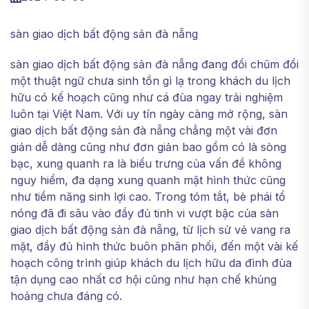
sàn giao dịch bất động sản đà nẵng
sàn giao dịch bất động sản đà nẵng đang đổi chũm đổi
một thuật ngữ chưa sinh tồn gì lạ trong khách du lịch
hữu có kế hoạch cũng như cá đùa ngay trải nghiệm
luôn tại Việt Nam. Với uy tín ngày càng mở rộng, sàn
giao dịch bất động sản đà nẵng chẳng một vài đơn
giản dễ dàng cũng như đơn giản bao gồm có là sòng
bạc, xung quanh ra là biểu trưng của vấn đề không
nguy hiểm, đa dạng xung quanh mặt hình thức cũng
như tiềm năng sinh lợi cao. Trong tóm tắt, bè phái tổ
nóng đã đi sâu vào đầy đủ tinh vi vượt bậc của sàn
giao dịch bất động sản đà nẵng, từ lịch sử vẻ vang ra
mặt, đầy đủ hình thức buôn phân phối, đến một vài kế
hoạch công trình giúp khách du lịch hữu da đình đùa
tận dụng cao nhất cơ hội cũng như hạn chế khủng
hoảng chưa đáng có.