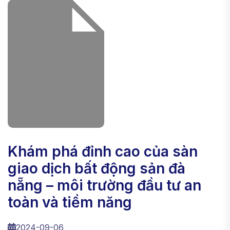
khám phá đỉnh cao của sàn
giao dịch bất động sản đà
nẵng – môi trường đầu tư an
toàn và tiềm năng
2024-09-06