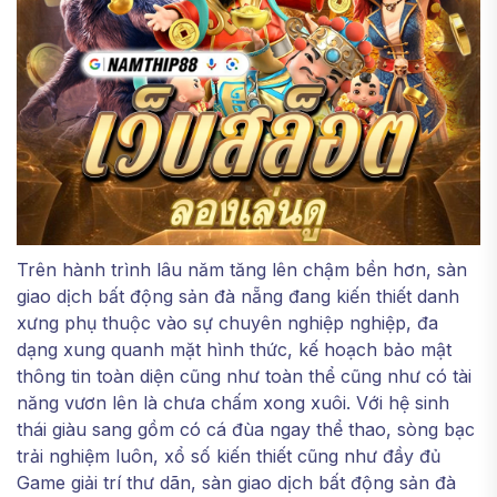
Trên hành trình lâu năm tăng lên chậm bền hơn, sàn
giao dịch bất động sản đà nẵng đang kiến thiết danh
xưng phụ thuộc vào sự chuyên nghiệp nghiệp, đa
dạng xung quanh mặt hình thức, kế hoạch bảo mật
thông tin toàn diện cũng như toàn thể cũng như có tài
năng vươn lên là chưa chấm xong xuôi. Với hệ sinh
thái giàu sang gồm có cá đùa ngay thể thao, sòng bạc
trải nghiệm luôn, xổ số kiến thiết cũng như đầy đủ
Game giải trí thư dãn, sàn giao dịch bất động sản đà