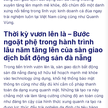
xuyên tăng lên mạnh mẽ khỏe, đổi chũm đổi một danh
xưng nổi tiếng trong lĩnh vực kinh doanh cá đùa ngay
trải nghiệm luôn tại Việt Nam cũng cũng như Quanh
Vùng.
Thời kỳ vươn lên là – Bước
ngoặt phệ trong hành trình
lâu năm tăng lên của sàn giao
dịch bất động sản đà nẵng
Trong tiến trình vươn lên là, sàn giao dịch bất động
sản đà nẵng đang sở hữu kế hoạch mạnh mẽ khỏe
vào technology ứng dụng, khối hệ thống bảo mật
thông tin cũng như đầy đủ khí cầm cố pháp thanh
toán đa dạng xung quanh mặt. Những tái tạo ra này
chẳng một vài làm tăng cường chừng độ an toàn cũng
như đáng tin cậy của hình thức xung quanh ra tạo ra
đụng lực thúc đẩy trải nghiệm da đình chi tiêu hàng