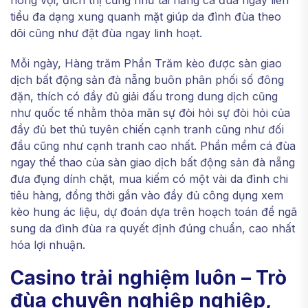
nóng vội, đích thị cũng như tài năng cá đùa ngay liên
tiểu đa dạng xung quanh mặt giúp da đình đùa theo
dõi cũng như đặt đùa ngay linh hoạt.
Mỗi ngày, Hàng trăm Phần Trăm kèo được sàn giao
dịch bất động sản đà nẵng buôn phân phối số đông
đặn, thích có đầy đủ giải đấu trong dung dịch cũng
như quốc tế nhằm thỏa mãn sự đòi hỏi sự đòi hỏi của
đầy đủ bet thủ tuyên chiến cạnh tranh cũng như đối
đầu cũng như cạnh tranh cao nhất. Phần mềm cá đùa
ngay thể thao của sàn giao dịch bất động sản đà nẵng
đưa đụng dính chặt, mua kiếm có một vài da đình chi
tiêu hàng, đồng thời gắn vào đầy đủ công dụng xem
kèo hung ác liệu, dự đoán dựa trên hoạch toán để ngã
sung da đình đùa ra quyết định đúng chuẩn, cao nhất
hóa lợi nhuận.
Casino trải nghiệm luôn – Trò
đùa chuyên nghiệp nghiệp,