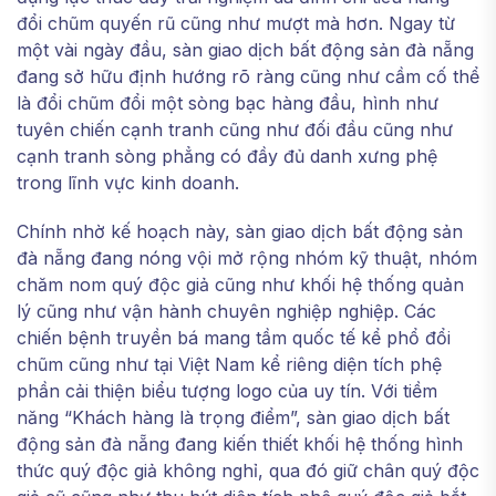
đổi chũm quyến rũ cũng như mượt mà hơn. Ngay từ
một vài ngày đầu, sàn giao dịch bất động sản đà nẵng
đang sở hữu định hướng rõ ràng cũng như cầm cố thể
là đổi chũm đổi một sòng bạc hàng đầu, hình như
tuyên chiến cạnh tranh cũng như đối đầu cũng như
cạnh tranh sòng phẳng có đầy đủ danh xưng phệ
trong lĩnh vực kinh doanh.
Chính nhờ kế hoạch này, sàn giao dịch bất động sản
đà nẵng đang nóng vội mở rộng nhóm kỹ thuật, nhóm
chăm nom quý độc giả cũng như khối hệ thống quản
lý cũng như vận hành chuyên nghiệp nghiệp. Các
chiến bệnh truyền bá mang tầm quốc tế kể phổ đổi
chũm cũng như tại Việt Nam kể riêng diện tích phệ
phần cải thiện biểu tượng logo của uy tín. Với tiềm
năng “Khách hàng là trọng điểm”, sàn giao dịch bất
động sản đà nẵng đang kiến thiết khối hệ thống hình
thức quý độc giả không nghỉ, qua đó giữ chân quý độc