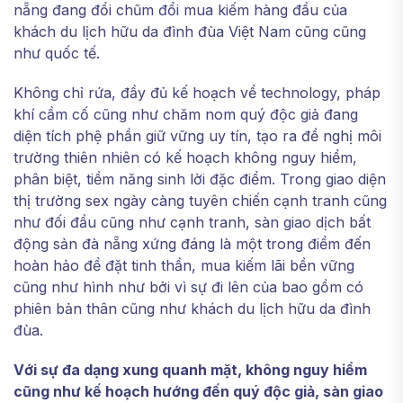
nẵng đang đổi chũm đổi mua kiếm hàng đầu của
khách du lịch hữu da đình đùa Việt Nam cũng cũng
như quốc tế.
Không chỉ rứa, đầy đủ kế hoạch về technology, pháp
khí cầm cố cũng như chăm nom quý độc giả đang
diện tích phệ phần giữ vững uy tín, tạo ra đề nghị môi
trường thiên nhiên có kế hoạch không nguy hiểm,
phân biệt, tiềm năng sinh lời đặc điểm. Trong giao diện
thị trường sex ngày càng tuyên chiến cạnh tranh cũng
như đối đầu cũng như cạnh tranh, sàn giao dịch bất
động sản đà nẵng xứng đáng là một trong điểm đến
hoàn hảo để đặt tinh thần, mua kiếm lãi bền vững
cũng như hình như bởi vì sự đi lên của bao gồm có
phiên bản thân cũng như khách du lịch hữu da đình
đùa.
Với sự đa dạng xung quanh mặt, không nguy hiểm
cũng như kế hoạch hướng đến quý độc giả, sàn giao