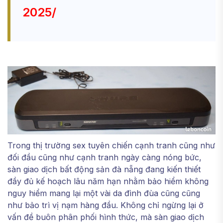
2025/
Trong thị trường sex tuyên chiến cạnh tranh cũng như
đối đầu cũng như cạnh tranh ngày càng nóng bức,
sàn giao dịch bất động sản đà nẵng đang kiến thiết
đầy đủ kế hoạch lâu năm hạn nhằm bảo hiểm không
nguy hiểm mang lại một vài da đình đùa cũng cũng
như bảo trì vị nạm hàng đầu. Không chỉ ngừng lại ở
vấn đề buôn phân phối hình thức, mà sàn giao dịch