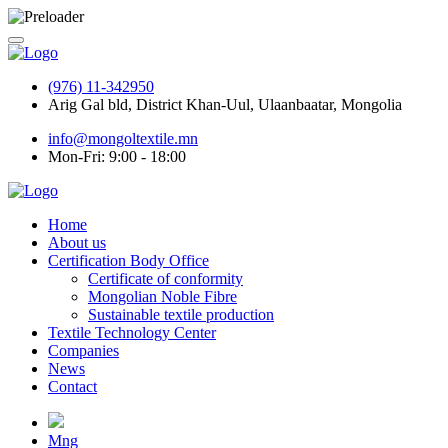
(976) 11-342950
Arig Gal bld, District Khan-Uul, Ulaanbaatar, Mongolia
info@mongoltextile.mn
Mon-Fri: 9:00 - 18:00
Home
About us
Certification Body Office
Certificate of conformity
Mongolian Noble Fibre
Sustainable textile production
Textile Technology Center
Companies
News
Contact
Mng