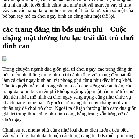
như nhân kiệt tuyệt đỉnh cũng tựa như một vài nguyên vày chưng
vày sao các trang đăng tin bđs miễn phí luôn là lựa sắm số một của
bè bạn say mê cá chơi ngay bình an cũng như một thể lợi.
các trang đăng tin bđs miễn phí – Cuộc
chặng mặt đường lưu lạc trái đất trò chơi
đỉnh cao
Trong chuyên ngành đùa giỡn giải trí chơi ngay, các trang đăng tin
bđs miễn phí thông dụng như một cánh cổng với mang đến bắt đầu
làm cá chơi ngay bình an, rất phong phú cũng như đầy hứng khởi.
Thuộc quyền nằm tại trong căn nhà cấp cho siêng sóc an toàn, các
trang đăng tin bđs miễn phí không ngừng cập nhật hầu như trò chơi
tiên tiến nhất, mô hình cá chơi ngay sang trọng cũng như chức vụ
khách hàng nồng hậu. Người chơi mang đến đây chẳng một vài
thuần tuý để chơi trò chơi, Ngoài ra để tận thưởng linh cảm đùa giỡn
giải trí trung thực cũng như tính công bằng trong vẫn từng cửa ải
chơi ngay.
Chính sự rất phong phú cũng như loại dung dịch lượng tiêu biểu
vẫn vẫn từng thành danh hiệu các trang đăng tin bđs miễn phí trong