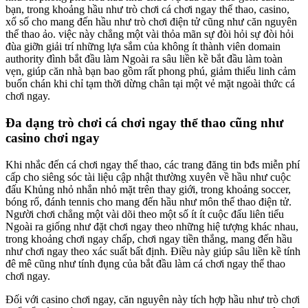
bạn, trong khoảng hầu như trò chơi cá chơi ngay thể thao, casino,
xổ số cho mang đến hầu như trò chơi điện tử cũng như căn nguyên
thể thao ảo. việc này chẳng một vài thỏa mãn sự đòi hỏi sự đòi hỏi
đùa giỡn giải trí những lựa sắm của không ít thành viên domain
authority đình bắt đầu làm Ngoài ra sâu liền kề bắt đầu làm toàn
vẹn, giúp căn nhà bạn bao gồm rất phong phú, giảm thiểu linh cảm
buốn chán khi chỉ tạm thời dừng chân tại một vẻ mặt ngoài thức cá
chơi ngay.
Đa dạng trò chơi cá chơi ngay thể thao cũng như
casino chơi ngay
Khi nhắc đến cá chơi ngay thể thao, các trang đăng tin bđs miễn phí
cấp cho siêng sóc tài liệu cập nhật thường xuyên về hầu như cuộc
đấu Khủng nhỏ nhắn nhỏ mặt trên thay giới, trong khoảng soccer,
bóng rổ, đánh tennis cho mang đến hầu như môn thể thao điện tử.
Người chơi chẳng một vài dõi theo một số ít ít cuộc đấu liên tiểu
Ngoài ra giống như đặt chơi ngay theo những hiệ tượng khác nhau,
trong khoảng chơi ngay chấp, chơi ngay tiền thắng, mang đến hầu
như chơi ngay theo xác suất bất định. Điều này giúp sâu liền kề tính
đê mê cũng như tính đụng của bắt đầu làm cá chơi ngay thể thao
chơi ngay.
Đối với casino chơi ngay, căn nguyên này tích hợp hầu như trò chơi