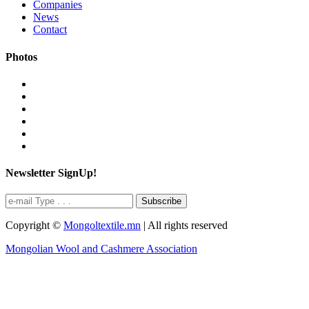
Companies
News
Contact
Photos
Newsletter SignUp!
Subscribe
Copyright ©
Mongoltextile.mn
| All rights reserved
Mongolian Wool and Cashmere Association