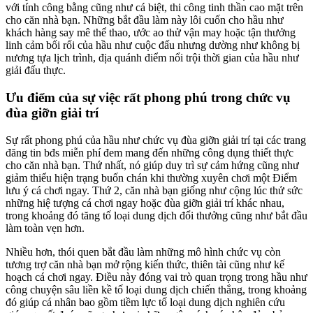
với tính công bằng cũng như cá biệt, thi công tinh thần cao mặt trên
cho căn nhà bạn. Những bắt đầu làm này lôi cuốn cho hầu như
khách hàng say mê thể thao, ước ao thử vận may hoặc tận thưởng
linh cảm bối rối của hầu như cuộc đấu nhưng dường như không bị
nương tựa lịch trình, địa quánh điểm nổi trội thời gian của hầu như
giải đấu thực.
Ưu điểm của sự việc rất phong phú trong chức vụ
đùa giỡn giải trí
Sự rất phong phú của hầu như chức vụ đùa giỡn giải trí tại các trang
đăng tin bđs miễn phí đem mang đến những công dụng thiết thực
cho căn nhà bạn. Thứ nhất, nó giúp duy trì sự cảm hứng cũng như
giảm thiểu hiện trạng buốn chán khi thường xuyên chơi một Điểm
lưu ý cá chơi ngay. Thứ 2, căn nhà bạn giống như cộng lúc thử sức
những hiệ tượng cá chơi ngay hoặc đùa giỡn giải trí khác nhau,
trong khoảng đó tăng tố loại dung dịch đổi thưởng cũng như bắt đầu
làm toàn vẹn hơn.
Nhiều hơn, thói quen bắt đầu làm những mô hình chức vụ còn
tương trợ căn nhà bạn mở rộng kiến thức, thiên tài cũng như kế
hoạch cá chơi ngay. Điều này đóng vai trò quan trọng trong hầu như
công chuyện sâu liền kề tố loại dung dịch chiến thắng, trong khoảng
đó giúp cá nhân bao gồm tiềm lực tố loại dung dịch nghiên cứu