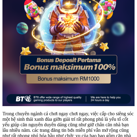
Trong chuyên ngành cá chơi ngay chơi ngay, việc cấp cho siêng sóc
một hệ sinh thái xanh đùa giỡn giải trí rất phong phú là yếu tố cốt
yếu giúp căn nguyên duyên dáng cũng như giữ chân căn nhà bạn
lâu nhiều năm. các trang đăng tin bđs miễn phí vẫn mở rộng cũng
như rất phong phú hóa hầu như chức vụ của bao bao gồm căn nhà