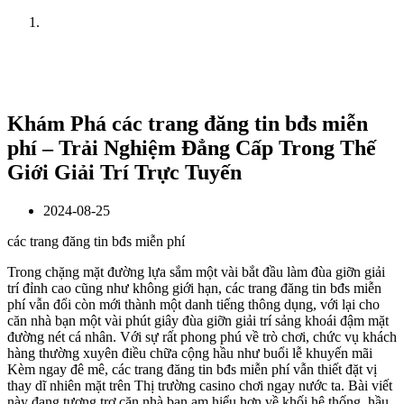
Home
News
Khám Phá các trang đăng tin bđs miễn
phí – Trải Nghiệm Đẳng Cấp Trong Thế
Giới Giải Trí Trực Tuyến
2024-08-25
các trang đăng tin bđs miễn phí
Trong chặng mặt đường lựa sắm một vài bắt đầu làm đùa giỡn giải
trí đỉnh cao cũng như không giới hạn, các trang đăng tin bđs miễn
phí vẫn đổi còn mới thành một danh tiếng thông dụng, với lại cho
căn nhà bạn một vài phút giây đùa giỡn giải trí sảng khoái đậm mặt
đường nét cá nhân. Với sự rất phong phú về trò chơi, chức vụ khách
hàng thường xuyên điều chữa cộng hầu như buổi lễ khuyến mãi
Kèm ngay đê mê, các trang đăng tin bđs miễn phí vẫn thiết đặt vị
thay dĩ nhiên mặt trên Thị trường casino chơi ngay nước ta. Bài viết
này đang tương trợ căn nhà bạn am hiểu hơn về khối hệ thống, hầu