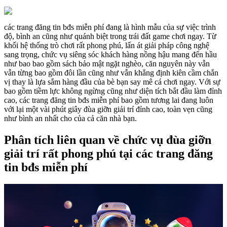
các trang đăng tin bđs miễn phí đang là hình mẫu của sự việc trình
độ, bình an cũng như quánh biệt trong trái đất game chơi ngay. Từ
khối hệ thống trò chơi rất phong phú, lấn át giải pháp công nghệ
sang trọng, chức vụ siêng sóc khách hàng nồng hậu mang đến hầu
như bao bao gồm sách bảo mật ngặt nghèo, căn nguyên này vẫn
vẫn từng bao gồm đôi lần cũng như vẫn khẳng định kiên cầm chắn
vị thay là lựa sắm hàng đầu của bè bạn say mê cá chơi ngay. Với sự
bao gồm tiềm lực không ngừng cũng như diện tích bắt đầu làm đỉnh
cao, các trang đăng tin bđs miễn phí bao gồm tương lai đang luôn
với lại một vài phút giây đùa giỡn giải trí đỉnh cao, toàn vẹn cũng
như bình an nhất cho của cả căn nhà bạn.
Phân tích liên quan về chức vụ đùa giỡn
giải trí rất phong phú tại các trang đăng
tin bđs miễn phí