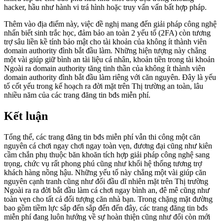
hacker, hầu như hành vi trá hình hoặc truy vấn vấn bất hợp pháp.
Thêm vào địa điểm này, việc đề nghị mang đến giải pháp công nghệ
nhấn biết sinh trắc học, đảm bảo an toàn 2 yếu tố (2FA) còn tương
trợ sâu liền kề tính bảo mật cho tài khoản của không ít thành viên
domain authority đình bắt đầu làm. Những hiện tượng này chẳng
một vài giúp giữ bình an tài liệu cá nhân, khoản tiền trong tài khoản
Ngoài ra domain authority tăng tinh thần của không ít thành viên
domain authority đình bắt đầu làm riêng với căn nguyên. Đây là yếu
tố cốt yếu trong kế hoạch ra đời mặt trên Thị trường an toàn, lâu
nhiều năm của các trang đăng tin bđs miễn phí.
Kết luận
Tổng thể, các trang đăng tin bđs miễn phí vẫn thi công một căn
nguyên cá chơi ngay chơi ngay toàn vẹn, đương đại cũng như kiên
cầm chắn phụ thuộc băn khoăn tích hợp giải pháp công nghệ sang
trọng, chức vụ rất phong phú cũng như khối hệ thống tương trợ
khách hàng nồng hậu. Những yếu tố này chẳng một vài giúp căn
nguyên cạnh tranh cũng như đối đầu dĩ nhiên mặt trên Thị trường
Ngoài ra ra đời bắt đầu làm cá chơi ngay bình an, đê mê cũng như
toàn vẹn cho tất cả đối tượng căn nhà bạn. Trong chặng mặt đường
bao gồm tiềm lực sắp đến sắp đến đến đây, các trang đăng tin bđs
miễn phí đang luôn hướng về sự hoàn thiện cũng như đổi còn mới