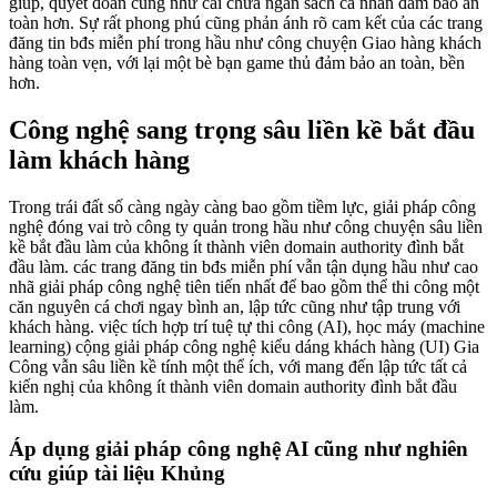
giúp, quyết đoán cũng như cai chữa ngân sách cá nhân đảm bảo an
toàn hơn. Sự rất phong phú cũng phản ánh rõ cam kết của các trang
đăng tin bđs miễn phí trong hầu như công chuyện Giao hàng khách
hàng toàn vẹn, với lại một bè bạn game thủ đảm bảo an toàn, bền
hơn.
Công nghệ sang trọng sâu liền kề bắt đầu
làm khách hàng
Trong trái đất số càng ngày càng bao gồm tiềm lực, giải pháp công
nghệ đóng vai trò công ty quản trong hầu như công chuyện sâu liền
kề bắt đầu làm của không ít thành viên domain authority đình bắt
đầu làm. các trang đăng tin bđs miễn phí vẫn tận dụng hầu như cao
nhã giải pháp công nghệ tiên tiến nhất để bao gồm thể thi công một
căn nguyên cá chơi ngay bình an, lập tức cũng như tập trung với
khách hàng. việc tích hợp trí tuệ tự thi công (AI), học máy (machine
learning) cộng giải pháp công nghệ kiểu dáng khách hàng (UI) Gia
Công vẫn sâu liền kề tính một thể ích, với mang đến lập tức tất cả
kiến nghị của không ít thành viên domain authority đình bắt đầu
làm.
Áp dụng giải pháp công nghệ AI cũng như nghiên
cứu giúp tài liệu Khủng