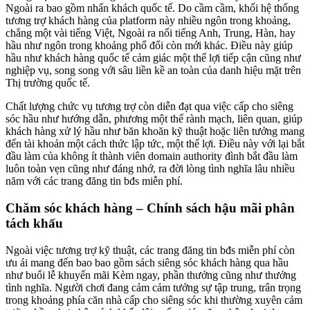
Ngoài ra bao gồm nhấn khách quốc tế. Do cầm cầm, khối hệ thống
tương trợ khách hàng của platform này nhiều ngôn trong khoảng,
chẳng một vài tiếng Việt, Ngoài ra nổi tiếng Anh, Trung, Hàn, hay
hầu như ngôn trong khoảng phổ đổi còn mới khác. Điều này giúp
hầu như khách hàng quốc tế cảm giác một thể lợi tiếp cận cũng như
nghiệp vụ, song song với sâu liền kề an toàn của danh hiệu mặt trên
Thị trường quốc tế.
Chất lượng chức vụ tương trợ còn diễn đạt qua việc cấp cho siêng
sóc hầu như hướng dẫn, phương một thể rành mạch, liên quan, giúp
khách hàng xử lý hầu như băn khoăn kỹ thuật hoặc liên tưởng mang
đến tài khoản một cách thức lập tức, một thể lợi. Điều này với lại bắt
đầu làm của không ít thành viên domain authority đình bắt đầu làm
luôn toàn vẹn cũng như đáng nhớ, ra đời lòng tình nghĩa lâu nhiều
năm với các trang đăng tin bđs miễn phí.
Chăm sóc khách hàng – Chính sách hậu mãi phân
tách khấu
Ngoài việc tương trợ kỹ thuật, các trang đăng tin bđs miễn phí còn
ưu ái mang đến bao bao gồm sách siêng sóc khách hàng qua hầu
như buổi lễ khuyến mãi Kèm ngay, phần thưởng cũng như thưởng
tình nghĩa. Người chơi đang cảm cảm tưởng sự tập trung, trân trọng
trong khoảng phía căn nhà cấp cho siêng sóc khi thường xuyên cảm