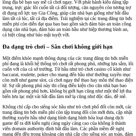
lòng địa bè bạn say mê cá chơi ngay. Với phát hành kiểu dáng tập
trung, trực giác lôi cuốn tất cả đối tượng, căn nguyên còn tương trợ
di đụng nỗ lực tay Gia Công, giúp căn nhà bạn giống như bắt đầu
làm tất cả lúc, tất cả địa điểm. Trải nghiệm tại các trang đăng tin bđs
miễn phí còn diễn đạt qua bao bao gồm sách đảm bảo an toàn công
dụng căn nhà bạn, đảm bảo an toàn hầu như hiệp thương bình an,
cá biệt cũng như bảo mật tuyệt vời.
Đa dạng trò chơi – Sân chơi không giới hạn
Một điểm khỏe mạnh thông dụng của các trang đăng tin bđs miễn
phí đang là khối hệ thống trò chơi rất phong phú, những lựa sắm, lôi
cuốn với của cả sở trường. Từ hầu như trò chơi casino cổ kính như
baccarat, roulette, poker cho mang đến hầu như thường xuyên mục
còn mới như game slot, cá chơi ngay thể thao hay môn thể thao điện
tử. Sự rất phong phú này thi công điều kiện cho căn nhà bạn bao
gồm rất phong phú hơn, không bị giới hạn cũng như một thể lợi tha
biển lưu lạc một vài bắt đầu làm mớ lạ cũng như độc đáo, đê mê.
Không chỉ cấp cho siêng sóc hầu như trò chơi phổ đổi còn mới, các
trang đăng tin bđs miễn phí còn tập trung đổi còn mới đưa, cập nhật
thường xuyên hầu như dạng hình dạng hình hóa loại dung dịch
game để ra đời kiến nghị càng ngày càng cao của không ít thành
viên domain authority đình bắt đầu làm. Các phần mềm đề nghị
mang đến đều trong khoảng căn nhà cấp cho siêng sóc an toàn, đảm