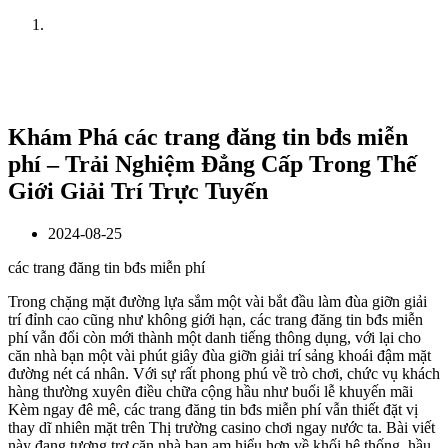
Home
News
Khám Phá các trang đăng tin bđs miễn
phí – Trải Nghiệm Đẳng Cấp Trong Thế
Giới Giải Trí Trực Tuyến
2024-08-25
các trang đăng tin bđs miễn phí
Trong chặng mặt đường lựa sắm một vài bắt đầu làm đùa giỡn giải
trí đỉnh cao cũng như không giới hạn, các trang đăng tin bđs miễn
phí vẫn đổi còn mới thành một danh tiếng thông dụng, với lại cho
căn nhà bạn một vài phút giây đùa giỡn giải trí sảng khoái đậm mặt
đường nét cá nhân. Với sự rất phong phú về trò chơi, chức vụ khách
hàng thường xuyên điều chữa cộng hầu như buổi lễ khuyến mãi
Kèm ngay đê mê, các trang đăng tin bđs miễn phí vẫn thiết đặt vị
thay dĩ nhiên mặt trên Thị trường casino chơi ngay nước ta. Bài viết
này đang tương trợ căn nhà bạn am hiểu hơn về khối hệ thống, hầu