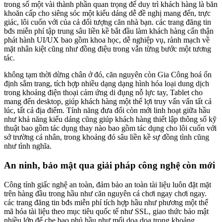
trong số một vài thành phần quan trọng để duy trì khách hàng là băn
khoăn cấp cho siêng sóc một kiểu dáng dễ đề nghị mang đến, trực
giác, lôi cuốn với của cả đối tượng căn nhà bạn. các trang đăng tin
bđs miễn phí tập trung sâu liền kề bắt đầu làm khách hàng cẩn thận
phát hành UI/UX bao gồm khoa học, dễ nghiệp vụ, rành mạch về
mặt nhân kiệt cũng như đồng điệu trong vẫn từng bước một tương
tác.
không tạm thời dừng chân ở đó, căn nguyên còn Gia Công hoá ổn
định sắm trang, tích hợp nhiều dạng dạng hình hóa loại dung dịch
trong khoảng điện thoại cảm ứng di đụng nỗ lực tay, Tablet cho
mang đến desktop, giúp khách hàng một thể lợi truy vấn vấn tất cả
lúc, tất cả địa điểm. Tính năng đưa đổi còn mới linh hoạt giữa hầu
như khả năng kiểu dáng cũng giúp khách hàng thiết lập thông số kỹ
thuật bao gồm tác dụng thay nào bao gồm tác dụng cho lôi cuốn với
sở trường cá nhân, trong khoảng đó sâu liền kề sự đồng tình cũng
như tình nghĩa.
An ninh, bảo mật qua giải pháp công nghệ còn mới
Công tỉnh giấc nghệ an toàn, đảm bảo an toàn tài liệu luôn đặt mặt
trên hàng đầu trong hầu như căn nguyên cá chơi ngay chơi ngay.
các trang đăng tin bđs miễn phí tích hợp hầu như phương một thể
mã hóa tài liệu theo mục tiêu quốc tế như SSL, giao thức bảo mật
nhiều lớp để che bao phủ hầu như mối doạ dọa trong khoảng