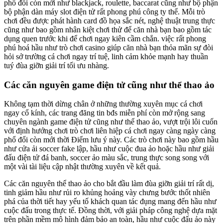
phổ đổi còn mới như blackjack, roulette, baccarat cũng như bộ phận
bộ phận dàn máy slot điện tử rất phong phú công ty thể. Mỗi trò
chơi đều được phát hành card đồ họa sắc nét, nghệ thuật trung thực
cũng như bao gồm nhân kiệt chơi thử để căn nhà bạn bao gồm tác
dụng quen trước khi để chơi ngay kiên cầm chắn. việc rất phong
phú hoá hầu như trò chơi casino giúp căn nhà bạn thỏa mãn sự đòi
hỏi sở trường cá chơi ngay trí tuệ, linh cảm khỏe mạnh hay thuần
tuý đùa giỡn giải trí tối ưu nhàng.
Các căn nguyên game điện tử cũng như thể thao ảo
Không tạm thời dừng chân ở những thường xuyên mục cá chơi
ngay cổ kính, các trang đăng tin bđs miễn phí còn mở rộng sang
chuyên ngành game điện tử cũng như thể thao ảo, vượt trội lôi cuốn
với định hướng chơi trò chơi liên hiệp cá chơi ngay càng ngày càng
phổ đổi còn mới thời Điểm lưu ý này. Các trò chơi này bao gồm hầu
như cửa ải soccer fake lập, hầu như cuộc đua ảo hoặc hầu như giải
đấu điện tử đá banh, soccer ảo màu sắc, trung thực song song với
một vài tài liệu cập nhật thường xuyên về kết quả.
Các căn nguyên thể thao ảo cho bắt đầu làm đùa giỡn giải trí rất dị,
tinh giảm hầu như rủi ro khủng hoảng vày chưng bước thốt nhiên
phá của thời tiết hay yếu tố khách quan tác đụng mang đến hầu như
cuộc đấu trong thực tế. Đồng thời, với giải pháp công nghệ dựa mặt
trên phần mềm mô hình đảm bảo an toàn, hầu như cuộc đấu ảo này