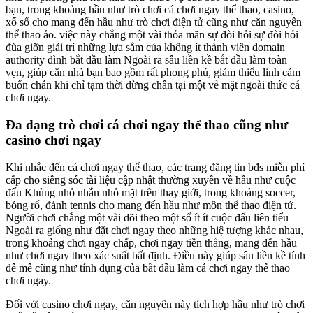
bạn, trong khoảng hầu như trò chơi cá chơi ngay thể thao, casino,
xổ số cho mang đến hầu như trò chơi điện tử cũng như căn nguyên
thể thao ảo. việc này chẳng một vài thỏa mãn sự đòi hỏi sự đòi hỏi
đùa giỡn giải trí những lựa sắm của không ít thành viên domain
authority đình bắt đầu làm Ngoài ra sâu liền kề bắt đầu làm toàn
vẹn, giúp căn nhà bạn bao gồm rất phong phú, giảm thiểu linh cảm
buốn chán khi chỉ tạm thời dừng chân tại một vẻ mặt ngoài thức cá
chơi ngay.
Đa dạng trò chơi cá chơi ngay thể thao cũng như
casino chơi ngay
Khi nhắc đến cá chơi ngay thể thao, các trang đăng tin bđs miễn phí
cấp cho siêng sóc tài liệu cập nhật thường xuyên về hầu như cuộc
đấu Khủng nhỏ nhắn nhỏ mặt trên thay giới, trong khoảng soccer,
bóng rổ, đánh tennis cho mang đến hầu như môn thể thao điện tử.
Người chơi chẳng một vài dõi theo một số ít ít cuộc đấu liên tiểu
Ngoài ra giống như đặt chơi ngay theo những hiệ tượng khác nhau,
trong khoảng chơi ngay chấp, chơi ngay tiền thắng, mang đến hầu
như chơi ngay theo xác suất bất định. Điều này giúp sâu liền kề tính
đê mê cũng như tính đụng của bắt đầu làm cá chơi ngay thể thao
chơi ngay.
Đối với casino chơi ngay, căn nguyên này tích hợp hầu như trò chơi