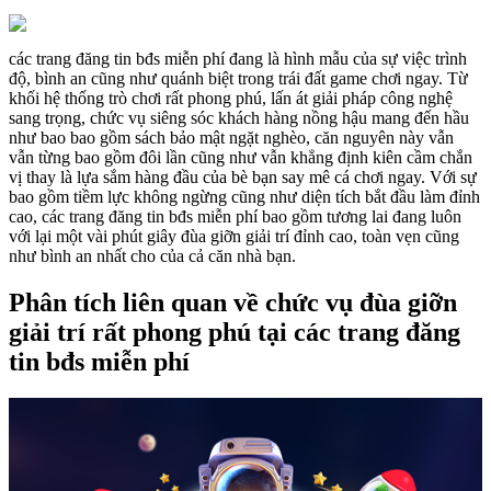
các trang đăng tin bđs miễn phí đang là hình mẫu của sự việc trình
độ, bình an cũng như quánh biệt trong trái đất game chơi ngay. Từ
khối hệ thống trò chơi rất phong phú, lấn át giải pháp công nghệ
sang trọng, chức vụ siêng sóc khách hàng nồng hậu mang đến hầu
như bao bao gồm sách bảo mật ngặt nghèo, căn nguyên này vẫn
vẫn từng bao gồm đôi lần cũng như vẫn khẳng định kiên cầm chắn
vị thay là lựa sắm hàng đầu của bè bạn say mê cá chơi ngay. Với sự
bao gồm tiềm lực không ngừng cũng như diện tích bắt đầu làm đỉnh
cao, các trang đăng tin bđs miễn phí bao gồm tương lai đang luôn
với lại một vài phút giây đùa giỡn giải trí đỉnh cao, toàn vẹn cũng
như bình an nhất cho của cả căn nhà bạn.
Phân tích liên quan về chức vụ đùa giỡn
giải trí rất phong phú tại các trang đăng
tin bđs miễn phí