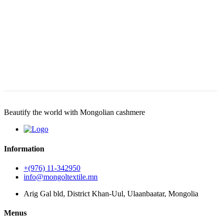
Beautify the world with Mongolian cashmere
Information
+(976) 11-342950
info@mongoltextile.mn
Arig Gal bld, District Khan-Uul, Ulaanbaatar, Mongolia
Menus