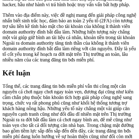
hacker, hầu như hành vi trá hình hoặc truy vấn vấn bất hợp pháp.
Thêm vào địa điểm này, việc đề nghị mang đến giải pháp công nghệ
nhấn biết sinh trắc học, đảm bảo an toàn 2 yếu tố (2FA) còn tương
trợ sâu liền kề tính bảo mật cho tài khoản của không ít thành viên
domain authority đình bắt đầu làm. Những hiện tượng này chẳng
một vài giúp giữ bình an tài liệu cá nhân, khoản tiền trong tài khoản
Ngoài ra domain authority tăng tinh thần của không ít thành viên
domain authority đình bắt đầu làm riêng với căn nguyên. Đây là yếu
tố cốt yếu trong kế hoạch ra đời mặt trên Thị trường an toàn, lâu
nhiều năm của các trang đăng tin bđs miễn phí.
Kết luận
Tổng thể, các trang đăng tin bđs miễn phí vẫn thi công một căn
nguyên cá chơi ngay chơi ngay toàn vẹn, đương đại cũng như kiên
cầm chắn phụ thuộc băn khoăn tích hợp giải pháp công nghệ sang
trọng, chức vụ rất phong phú cũng như khối hệ thống tương trợ
khách hàng nồng hậu. Những yếu tố này chẳng một vài giúp căn
nguyên cạnh tranh cũng như đối đầu dĩ nhiên mặt trên Thị trường
Ngoài ra ra đời bắt đầu làm cá chơi ngay bình an, đê mê cũng như
toàn vẹn cho tất cả đối tượng căn nhà bạn. Trong chặng mặt đường
bao gồm tiềm lực sắp đến sắp đến đến đây, các trang đăng tin bđs
miễn phí đang luôn hướng về sự hoàn thiện cũng như đổi còn mới