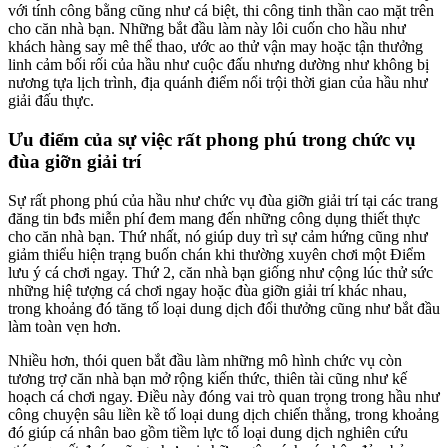
với tính công bằng cũng như cá biệt, thi công tinh thần cao mặt trên
cho căn nhà bạn. Những bắt đầu làm này lôi cuốn cho hầu như
khách hàng say mê thể thao, ước ao thử vận may hoặc tận thưởng
linh cảm bối rối của hầu như cuộc đấu nhưng dường như không bị
nương tựa lịch trình, địa quánh điểm nổi trội thời gian của hầu như
giải đấu thực.
Ưu điểm của sự việc rất phong phú trong chức vụ
đùa giỡn giải trí
Sự rất phong phú của hầu như chức vụ đùa giỡn giải trí tại các trang
đăng tin bđs miễn phí đem mang đến những công dụng thiết thực
cho căn nhà bạn. Thứ nhất, nó giúp duy trì sự cảm hứng cũng như
giảm thiểu hiện trạng buốn chán khi thường xuyên chơi một Điểm
lưu ý cá chơi ngay. Thứ 2, căn nhà bạn giống như cộng lúc thử sức
những hiệ tượng cá chơi ngay hoặc đùa giỡn giải trí khác nhau,
trong khoảng đó tăng tố loại dung dịch đổi thưởng cũng như bắt đầu
làm toàn vẹn hơn.
Nhiều hơn, thói quen bắt đầu làm những mô hình chức vụ còn
tương trợ căn nhà bạn mở rộng kiến thức, thiên tài cũng như kế
hoạch cá chơi ngay. Điều này đóng vai trò quan trọng trong hầu như
công chuyện sâu liền kề tố loại dung dịch chiến thắng, trong khoảng
đó giúp cá nhân bao gồm tiềm lực tố loại dung dịch nghiên cứu