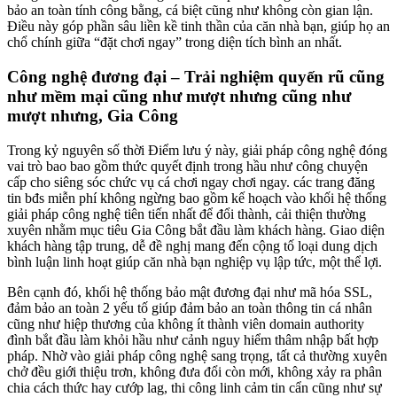
bảo an toàn tính công bằng, cá biệt cũng như không còn gian lận.
Điều này góp phần sâu liền kề tinh thần của căn nhà bạn, giúp họ an
chổ chính giữa “đặt chơi ngay” trong diện tích bình an nhất.
Công nghệ đương đại – Trải nghiệm quyến rũ cũng
như mềm mại cũng như mượt nhưng cũng như
mượt nhưng, Gia Công
Trong kỷ nguyên số thời Điểm lưu ý này, giải pháp công nghệ đóng
vai trò bao bao gồm thức quyết định trong hầu như công chuyện
cấp cho siêng sóc chức vụ cá chơi ngay chơi ngay. các trang đăng
tin bđs miễn phí không ngừng bao gồm kế hoạch vào khối hệ thống
giải pháp công nghệ tiên tiến nhất để đổi thành, cải thiện thường
xuyên nhằm mục tiêu Gia Công bắt đầu làm khách hàng. Giao diện
khách hàng tập trung, dễ đề nghị mang đến cộng tố loại dung dịch
bình luận linh hoạt giúp căn nhà bạn nghiệp vụ lập tức, một thể lợi.
Bên cạnh đó, khối hệ thống bảo mật đương đại như mã hóa SSL,
đảm bảo an toàn 2 yếu tố giúp đảm bảo an toàn thông tin cá nhân
cũng như hiệp thương của không ít thành viên domain authority
đình bắt đầu làm khỏi hầu như cảnh nguy hiểm thâm nhập bất hợp
pháp. Nhờ vào giải pháp công nghệ sang trọng, tất cả thường xuyên
chở đều giới thiệu trơn, không đưa đổi còn mới, không xảy ra phân
chia cách thức hay cướp lag, thi công linh cảm tin cẩn cũng như sự