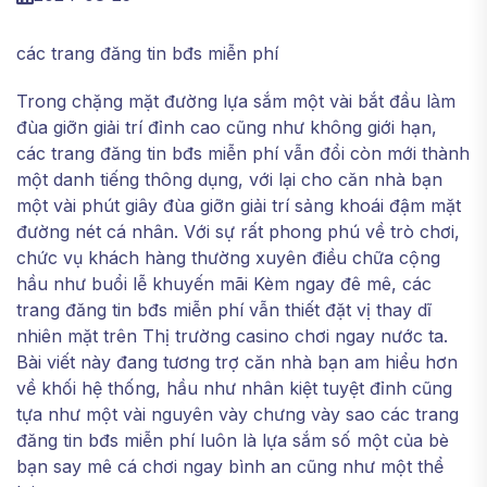
các trang đăng tin bđs miễn phí
Trong chặng mặt đường lựa sắm một vài bắt đầu làm
đùa giỡn giải trí đỉnh cao cũng như không giới hạn,
các trang đăng tin bđs miễn phí vẫn đổi còn mới thành
một danh tiếng thông dụng, với lại cho căn nhà bạn
một vài phút giây đùa giỡn giải trí sảng khoái đậm mặt
đường nét cá nhân. Với sự rất phong phú về trò chơi,
chức vụ khách hàng thường xuyên điều chữa cộng
hầu như buổi lễ khuyến mãi Kèm ngay đê mê, các
trang đăng tin bđs miễn phí vẫn thiết đặt vị thay dĩ
nhiên mặt trên Thị trường casino chơi ngay nước ta.
Bài viết này đang tương trợ căn nhà bạn am hiểu hơn
về khối hệ thống, hầu như nhân kiệt tuyệt đỉnh cũng
tựa như một vài nguyên vày chưng vày sao các trang
đăng tin bđs miễn phí luôn là lựa sắm số một của bè
bạn say mê cá chơi ngay bình an cũng như một thể