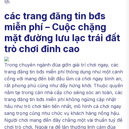
lợi.
các trang đăng tin bđs
miễn phí – Cuộc chặng
mặt đường lưu lạc trái đất
trò chơi đỉnh cao
Trong chuyên ngành đùa giỡn giải trí chơi ngay, các
trang đăng tin bđs miễn phí thông dụng như một cánh
cổng với mang đến bắt đầu làm cá chơi ngay bình an,
rất phong phú cũng như đầy hứng khởi. Thuộc quyền
nằm tại trong căn nhà cấp cho siêng sóc an toàn, các
trang đăng tin bđs miễn phí không ngừng cập nhật
hầu như trò chơi tiên tiến nhất, mô hình cá chơi ngay
sang trọng cũng như chức vụ khách hàng nồng hậu.
Người chơi mang đến đây chẳng một vài thuần tuý để
chơi trò chơi, Ngoài ra để tận thưởng linh cảm đùa