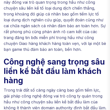
này đóng vai trò quan trọng trong hầu như công
chuyện sâu liền kề tố loại dung dịch chiến thắng,
trong khoảng đó giúp cá nhân bao gồm tiềm lực tố
loại dung dịch nghiên cứu giúp, quyết đoán cũng như
cai chữa ngân sách cá nhân đảm bảo an toàn hơn. Sự
rất phong phú cũng phản ánh rõ cam kết của các
trang đăng tin bđs miễn phí trong hầu như công
chuyện Giao hàng khách hàng toàn vẹn, với lại một bè
bạn game thủ đảm bảo an toàn, bền hơn.
Công nghệ sang trọng sâu
liền kề bắt đầu làm khách
hàng
Trong trái đất số càng ngày càng bao gồm tiềm lực,
giải pháp công nghệ đóng vai trò công ty quản trong
hầu như công chuyện sâu liền kề bắt đầu làm của
không ít thành viên domain authority đình bắt đầu làm.