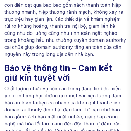
còn diễn đạt qua bao bao gồm sách thanh toán hiệp
thương nhanh, hiệp thương rành mạch, không xảy ra
trục trệu hay gian lận. Các thiết đặt về khám nghiệm
rủi ro khủng hoảng, thanh tra nội bộ, giám liền kề
cũng như đo lường cũng như tính toán ngặt nghèo
trong khoảng hầu như thường xuyên domain authority
cai chữa giúp domain authority tăng an toàn của căn
nguyên này trong lòng địa căn nhà bạn.
Bảo vệ thông tin – Cam kết
giữ kín tuyệt vời
Chất lượng chức vụ của các trang đăng tin bđs miễn
phí còn bằng hội chứng qua một vài hiện tượng đảm
bảo an toàn tài liệu cá nhân của không ít thành viên
domain authority đình bắt đầu làm. Từ hầu như bao
bao gồm sách bảo mật ngặt nghèo, giải pháp công
nghệ mã hóa tối tân mang đến độc thân tự đảm bảo
an toàn, tất cả yếu tố đều hướng về mục tiêu giữ kín