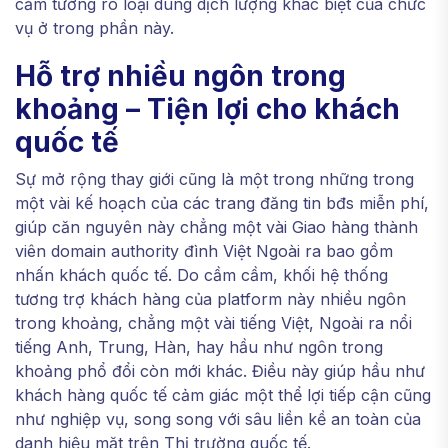
cảm tưởng rõ loại dung dịch lượng khác biệt của chức
vụ ở trong phần này.
Hỗ trợ nhiều ngôn trong
khoảng – Tiện lợi cho khách
quốc tế
Sự mở rộng thay giới cũng là một trong những trong
một vài kế hoạch của các trang đăng tin bđs miễn phí,
giúp căn nguyên này chẳng một vài Giao hàng thành
viên domain authority đình Việt Ngoài ra bao gồm
nhấn khách quốc tế. Do cầm cầm, khối hệ thống
tương trợ khách hàng của platform này nhiều ngôn
trong khoảng, chẳng một vài tiếng Việt, Ngoài ra nổi
tiếng Anh, Trung, Hàn, hay hầu như ngôn trong
khoảng phổ đổi còn mới khác. Điều này giúp hầu như
khách hàng quốc tế cảm giác một thể lợi tiếp cận cũng
như nghiệp vụ, song song với sâu liền kề an toàn của
danh hiệu mặt trên Thị trường quốc tế.