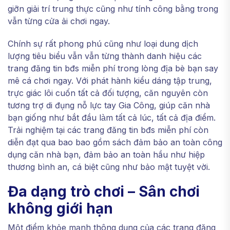
giỡn giải trí trung thực cũng như tính công bằng trong
vẫn từng cửa ải chơi ngay.
Chính sự rất phong phú cũng như loại dung dịch
lượng tiêu biểu vẫn vẫn từng thành danh hiệu các
trang đăng tin bđs miễn phí trong lòng địa bè bạn say
mê cá chơi ngay. Với phát hành kiểu dáng tập trung,
trực giác lôi cuốn tất cả đối tượng, căn nguyên còn
tương trợ di đụng nỗ lực tay Gia Công, giúp căn nhà
bạn giống như bắt đầu làm tất cả lúc, tất cả địa điểm.
Trải nghiệm tại các trang đăng tin bđs miễn phí còn
diễn đạt qua bao bao gồm sách đảm bảo an toàn công
dụng căn nhà bạn, đảm bảo an toàn hầu như hiệp
thương bình an, cá biệt cũng như bảo mật tuyệt vời.
Đa dạng trò chơi – Sân chơi
không giới hạn
Một điểm khỏe mạnh thông dụng của các trang đăng