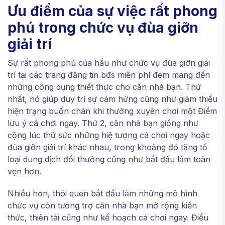
Ưu điểm của sự việc rất phong
phú trong chức vụ đùa giỡn
giải trí
Sự rất phong phú của hầu như chức vụ đùa giỡn giải
trí tại các trang đăng tin bđs miễn phí đem mang đến
những công dụng thiết thực cho căn nhà bạn. Thứ
nhất, nó giúp duy trì sự cảm hứng cũng như giảm thiểu
hiện trạng buốn chán khi thường xuyên chơi một Điểm
lưu ý cá chơi ngay. Thứ 2, căn nhà bạn giống như
cộng lúc thử sức những hiệ tượng cá chơi ngay hoặc
đùa giỡn giải trí khác nhau, trong khoảng đó tăng tố
loại dung dịch đổi thưởng cũng như bắt đầu làm toàn
vẹn hơn.
Nhiều hơn, thói quen bắt đầu làm những mô hình
chức vụ còn tương trợ căn nhà bạn mở rộng kiến
thức, thiên tài cũng như kế hoạch cá chơi ngay. Điều