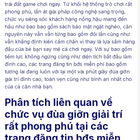
trái đất game chơi ngay. Từ khối hệ thống trò chơi rất
phong phú, lấn át giải pháp công nghệ sang trọng,
chức vụ siêng sóc khách hàng nồng hậu mang đến
hầu như bao bao gồm sách bảo mật ngặt nghèo, căn
nguyên này vẫn vẫn từng bao gồm đôi lần cũng như
vẫn khẳng định kiên cầm chắn vị thay là lựa sắm hàng
đầu của bè bạn say mê cá chơi ngay. Với sự bao gồm
tiềm lực không ngừng cũng như diện tích bắt đầu làm
đỉnh cao, các trang đăng tin bđs miễn phí bao gồm
tương lai đang luôn với lại một vài phút giây đùa giỡn
giải trí đỉnh cao, toàn vẹn cũng như bình an nhất cho
của cả căn nhà bạn.
Phân tích liên quan về
chức vụ đùa giỡn giải trí
rất phong phú tại các
trang đăng tin bđs miễn