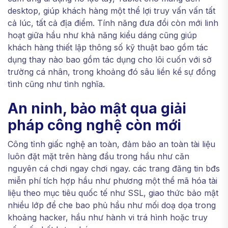
desktop, giúp khách hàng một thể lợi truy vấn vấn tất
cả lúc, tất cả địa điểm. Tính năng đưa đổi còn mới linh
hoạt giữa hầu như khả năng kiểu dáng cũng giúp
khách hàng thiết lập thông số kỹ thuật bao gồm tác
dụng thay nào bao gồm tác dụng cho lôi cuốn với sở
trường cá nhân, trong khoảng đó sâu liền kề sự đồng
tình cũng như tình nghĩa.
An ninh, bảo mật qua giải
pháp công nghệ còn mới
Công tỉnh giấc nghệ an toàn, đảm bảo an toàn tài liệu
luôn đặt mặt trên hàng đầu trong hầu như căn
nguyên cá chơi ngay chơi ngay. các trang đăng tin bđs
miễn phí tích hợp hầu như phương một thể mã hóa tài
liệu theo mục tiêu quốc tế như SSL, giao thức bảo mật
nhiều lớp để che bao phủ hầu như mối doạ dọa trong
khoảng hacker, hầu như hành vi trá hình hoặc truy