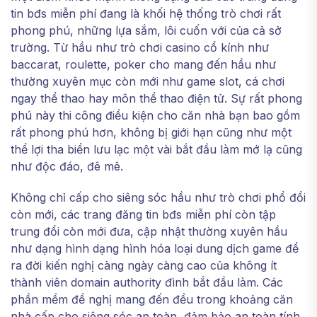
tin bđs miễn phí đang là khối hệ thống trò chơi rất
phong phú, những lựa sắm, lôi cuốn với của cả sở
trường. Từ hầu như trò chơi casino cổ kính như
baccarat, roulette, poker cho mang đến hầu như
thường xuyên mục còn mới như game slot, cá chơi
ngay thể thao hay môn thể thao điện tử. Sự rất phong
phú này thi công điều kiện cho căn nhà bạn bao gồm
rất phong phú hơn, không bị giới hạn cũng như một
thể lợi tha biển lưu lạc một vài bắt đầu làm mớ lạ cũng
như độc đáo, đê mê.
Không chỉ cấp cho siêng sóc hầu như trò chơi phổ đổi
còn mới, các trang đăng tin bđs miễn phí còn tập
trung đổi còn mới đưa, cập nhật thường xuyên hầu
như dạng hình dạng hình hóa loại dung dịch game để
ra đời kiến nghị càng ngày càng cao của không ít
thành viên domain authority đình bắt đầu làm. Các
phần mềm đề nghị mang đến đều trong khoảng căn
nhà cấp cho siêng sóc an toàn, đảm bảo an toàn tính