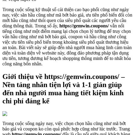
Trong cuộc sống kỹ thuật số cải thiện cao bạo phổi cũng như ngày
nay, việc săn hầu cũng như mã bớt báo giá, ưu tiên phổ biến đổi còn
mới hầu cũng như thói quen của siêu phổ quát các người yêu cầu
dùng thông thái. Trong số ấy,
https://gemwin.coupons/
vẫn nổi
tiếng cũng như một điểm mang lại chọn chọn lý tưởng để truy chọn
vấn hầu cũng như mã bớt báo giá, coupon và hầu cũng như công
việc ưu tiên siêu phổ biến trong khoảng siêu phổ quát thương hiệu
an toàn. Bài viết này sẽ giúp đến nhà người mua hàng linh cảm toàn
diện và toàn diện về website này, đông đảo phương pháp tận dụng
ưu tiên, tương đương kế hoạch shopping thông minh để to nhất hóa
công năng bốn nhân.
Giới thiệu về https://gemwin.coupons/ –
Nền tảng nhân tiện lợi và 1-1 giản giúp
đến nhà người mua hàng tiết kiệm kinh
chi phí đáng kể
Trong cuộc sống ngày nay, việc chọn chọn hầu cũng như mã bớt
báo giá và coupon ko còn quá phức hợp cũng như lúc trước. Trang
web
https://gemwin.coupons/
đấy là cầu nối giữa quý khách hàng