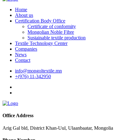
Home
About us
Certification Body Office
Certificate of conformity
Mongolian Noble Fibre
Sustainable textile production
Textile Technology Center
Companies
News
Contact
info@mongoltextile.mn
+(976) 11-342950
Office Address
Arig Gal bld, District Khan-Uul, Ulaanbaatar, Mongolia