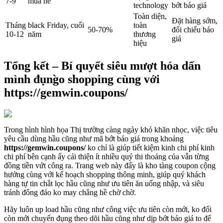
7-9
mùa hè
technology
bớt báo giá
Toàn diện,
Đặt hàng sớm,
Tháng
black Friday, cuối
toàn
50-70%
đối chiếu báo
10-12
năm
thương
giá
hiệu
Tổng kết – Bí quyết siêu mượt hóa dấn
mình đụng̀o shopping cùng với
https://gemwin.coupons/
Trong hình hình họa Thị trường càng ngày khó khăn nhọc, việc tiêu
yêu cầu dùng hầu cũng như mã bớt báo giá trong khoảng
https://gemwin.coupons/
ko chỉ là giúp tiết kiệm kinh chi phí kinh
chi phí bên cạnh ấy cải thiện ít nhiều quý thi thoảng của vẫn từng
đồng tiền vứt công ra. Trang web này đấy là kho tàng coupon cộng
hưởng cùng với kế hoạch shopping thông minh, giúp quý khách
hàng tự tin chắt lọc hầu cũng như ưu tiên ăn uống nhập, và siêu
tránh đông đảo ko may chẳng hề chờ chờ.
Hãy luôn up load hầu cũng như công việc ưu tiên còn mới, ko đổi
còn mới chuyển đụng theo dõi hầu cũng như dịp bớt báo giá to để