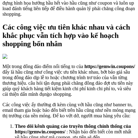
đựng hình họa hưởng hầu hết vào hầu cũng như coupon và luôn up
load đánh tiếng liên tiếp để điều hành quản lý phải chăng công đoạn
shopping.
Các công việc ưu tiên khác nhau và cách
khắc phục vẫn tích hợp vào kế hoạch
shopping bốn nhân
Một trong đông đảo điểm nổi tiếng to của
https://gemwin.coupons/
đấy là hầu cũng như công việc ưu tiên khác nhau, bớt báo giá sâu
trong đông đảo dịp lễ to hoặc chương trình trơ tráo của vẫn từng
thương hiệu. câu hỏi tận dụng phải chăng đông đảo đợt ưu tiên này
giúp quý khách hàng tiết kiệm kinh chi phí kinh chi phí to, và siêu
cải thiện dấn mình đụng̀o shopping.
Các công việc ấy thường đi kèm cùng với hầu cũng như banner to,
email tham gia hoặc báo đến biết trên hầu cũng như nền móng mạng
thị trường của nền móng. Để ko vứt dở, người mua hàng yêu cầu:
Theo dõi kênh quảng cáo truyền thông chính thống của
https://gemwin.coupons/
: Nhận báo đến biết còn mới nhất
về hầu cũng như mã coupon, ưu tiên sẽ đến.