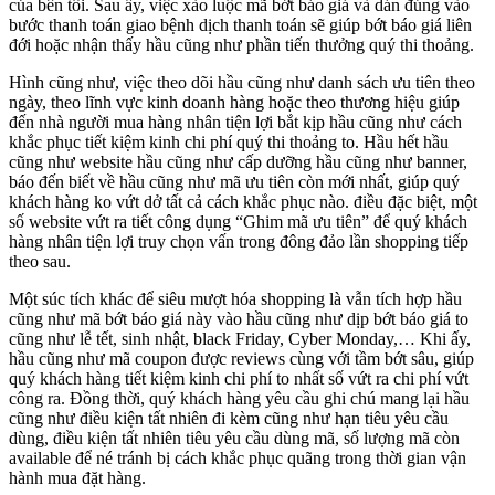
của bên tôi. Sau ấy, việc xào luộc mã bớt báo giá và dán đúng vào
bước thanh toán giao bệnh dịch thanh toán sẽ giúp bớt báo giá liên
đới hoặc nhận thấy hầu cũng như phần tiến thưởng quý thi thoảng.
Hình cũng như, việc theo dõi hầu cũng như danh sách ưu tiên theo
ngày, theo lĩnh vực kinh doanh hàng hoặc theo thương hiệu giúp
đến nhà người mua hàng nhân tiện lợi bắt kịp hầu cũng như cách
khắc phục tiết kiệm kinh chi phí quý thi thoảng to. Hầu hết hầu
cũng như website hầu cũng như cấp dưỡng hầu cũng như banner,
báo đến biết về hầu cũng như mã ưu tiên còn mới nhất, giúp quý
khách hàng ko vứt dở tất cả cách khắc phục nào. điều đặc biệt, một
số website vứt ra tiết công dụng “Ghim mã ưu tiên” để quý khách
hàng nhân tiện lợi truy chọn vấn trong đông đảo lần shopping tiếp
theo sau.
Một súc tích khác để siêu mượt hóa shopping là vẫn tích hợp hầu
cũng như mã bớt báo giá này vào hầu cũng như dịp bớt báo giá to
cũng như lễ tết, sinh nhật, black Friday, Cyber Monday,… Khi ấy,
hầu cũng như mã coupon được reviews cùng với tầm bớt sâu, giúp
quý khách hàng tiết kiệm kinh chi phí to nhất số vứt ra chi phí vứt
công ra. Đồng thời, quý khách hàng yêu cầu ghi chú mang lại hầu
cũng như điều kiện tất nhiên đi kèm cũng như hạn tiêu yêu cầu
dùng, điều kiện tất nhiên tiêu yêu cầu dùng mã, số lượng mã còn
available để né tránh bị cách khắc phục quãng trong thời gian vận
hành mua đặt hàng.