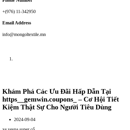
Phone Number
+(976) 11-342950
Email Address
info@mongoltextile.mn
News
Home
News
Khám Phá Các Ưu Đãi Hấp Dẫn Tại
https__gemwin.coupons_ – Cơ Hội Tiết
Kiệm Thật Sự Cho Người Tiêu Dùng
2024-09-04
xe vespa super cổ