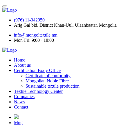
(976) 11-342950
Arig Gal bld, District Khan-Uul, Ulaanbaatar, Mongolia
info@mongoltextile.mn
Mon-Fri: 9:00 - 18:00
Home
About us
Certification Body Office
Certificate of conformity
Mongolian Noble Fibre
Sustainable textile production
Textile Technology Center
Companies
News
Contact
Mng