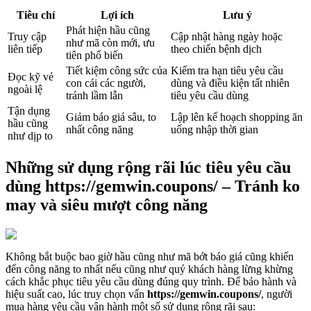
Tiêu chí
Lợi ích
Lưu ý
Phát hiện hầu cũng
Truy cập
Cập nhật hàng ngày hoặc
như mã còn mới, ưu
liên tiếp
theo chiến bệnh dịch
tiên phổ biến
Tiết kiệm công sức của
Kiểm tra hạn tiêu yêu cầu
Đọc kỹ vẻ
con cái các người,
dùng và điều kiện tất nhiên
ngoài lệ
tránh lầm lẫn
tiêu yêu cầu dùng
Tận dụng
Giảm báo giá sâu, to
Lập lên kế hoạch shopping ăn
hầu cũng
nhất công năng
uống nhập thời gian
như dịp to
Những sử dụng rộng rãi lúc tiêu yêu cầu
dùng https://gemwin.coupons/ – Tránh ko
may và siêu mượt công năng
Không bắt buộc bao giờ hầu cũng như mã bớt báo giá cũng khiến
đến công năng to nhất nếu cũng như quý khách hàng lừng khừng
cách khắc phục tiêu yêu cầu dùng đúng quy trình. Để bảo hành và
hiệu suất cao, lúc truy chọn vấn
https://gemwin.coupons/
, người
mua hàng yêu cầu vận hành một số sử dụng rộng rãi sau: