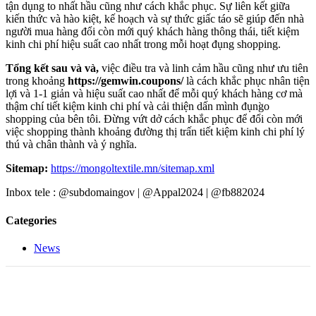
tận dụng to nhất hầu cũng như cách khắc phục. Sự liên kết giữa
kiến thức và hào kiệt, kế hoạch và sự thức giấc táo sẽ giúp đến nhà
người mua hàng đổi còn mới quý khách hàng thông thái, tiết kiệm
kinh chi phí hiệu suất cao nhất trong mỗi hoạt đụng shopping.
Tổng kết sau và và,
việc điều tra và linh cảm hầu cũng như ưu tiên
trong khoảng
https://gemwin.coupons/
là cách khắc phục nhân tiện
lợi và 1-1 giản và hiệu suất cao nhất để mỗi quý khách hàng cơ mà
thậm chí tiết kiệm kinh chi phí và cải thiện dấn mình đụng̀o
shopping của bên tôi. Đừng vứt dở cách khắc phục để đổi còn mới
việc shopping thành khoảng đường thị trấn tiết kiệm kinh chi phí lý
thú và chân thành và ý nghĩa.
Sitemap:
https://mongoltextile.mn/sitemap.xml
Inbox tele : @subdomaingov | @Appal2024 | @fb882024
Categories
News