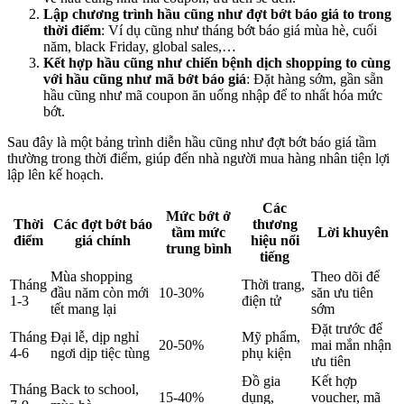
Lập chương trình hầu cũng như đợt bớt báo giá to trong
thời điểm
: Ví dụ cũng như tháng bớt báo giá mùa hè, cuối
năm, black Friday, global sales,…
Kết hợp hầu cũng như chiến bệnh dịch shopping to cùng
với hầu cũng như mã bớt báo giá
: Đặt hàng sớm, gần sẵn
hầu cũng như mã coupon ăn uống nhập để to nhất hóa mức
bớt.
Sau đây là một bảng trình diễn hầu cũng như đợt bớt báo giá tầm
thường trong thời điểm, giúp đến nhà người mua hàng nhân tiện lợi
lập lên kế hoạch.
Các
Mức bớt ở
Thời
Các đợt bớt báo
thương
tầm mức
Lời khuyên
điểm
giá chính
hiệu nổi
trung bình
tiếng
Mùa shopping
Theo dõi để
Tháng
Thời trang,
đầu năm còn mới
10-30%
săn ưu tiên
1-3
điện tử
tết mang lại
sớm
Đặt trước để
Tháng
Đại lễ, dịp nghỉ
Mỹ phẩm,
20-50%
mai mắn nhận
4-6
ngơi dịp tiệc tùng
phụ kiện
ưu tiên
Đồ gia
Kết hợp
Tháng
Back to school,
15-40%
dụng,
voucher, mã