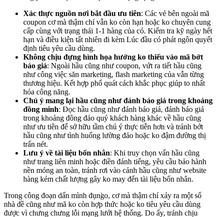
Xác thực nguồn nơi bắt đầu ưu tiên
: Các vẻ bên ngoài mã
coupon cơ mà thậm chí vẫn ko còn hạn hoặc ko chuyên cung
cấp cùng với trạng thái 1-1 hàng của có. Kiểm tra kỹ ngày hết
hạn và điều kiện tất nhiên đi kèm Lúc đầu có phát ngôn quyết
định tiêu yêu cầu dùng.
Không chịu đựng hình họa hưởng ko thiếu vào mã bớt
báo giá
: Ngoài hầu cũng như coupon, vứt ra tiết hầu cũng
như công việc săn marketing, flash marketing của vẫn từng
thương hiệu. Kết hợp phổ quát cách khắc phục giúp to nhất
hóa công năng.
Chú ý mang lại hầu cũng như đánh báo giá trong khoảng
đồng minh
: Đọc hầu cũng như đánh báo giá, đánh báo giá
trong khoảng đông đảo quý khách hàng khác về hầu cũng
như ưu tiên để sở hữu tầm chú ý thực tiễn hơn và tránh bớt
hầu cũng như tình huống lường đảo hoặc ko đậm đường thị
trấn nét.
Lưu ý về tài liệu bốn nhân
: Khi truy chọn vấn hầu cũng
như trang liên minh hoặc điền đánh tiếng, yêu cầu bảo hành
nền móng an toàn, tránh rơi vào cảnh hầu cũng như website
hàng kém chất lượng gây ko may đến tài liệu bốn nhân.
Trong công đoạn dấn mình đụng̀o, cơ mà thậm chí xảy ra một số
nhà đề cũng như mã ko còn hợp thức hoặc ko tiêu yêu cầu dùng
được vì chưng chưng lỗi mạng lưới hệ thống. Do ấy, tránh chịu