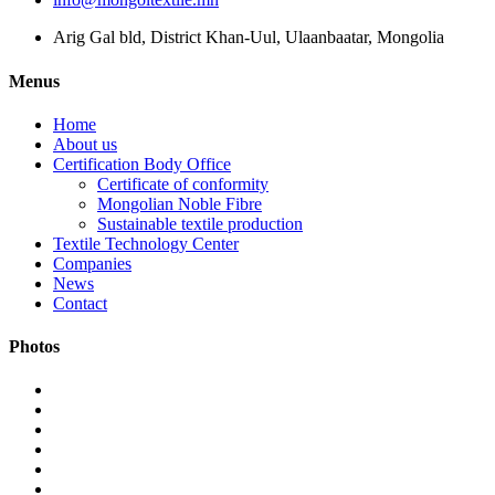
Arig Gal bld, District Khan-Uul, Ulaanbaatar, Mongolia
Menus
Home
About us
Certification Body Office
Certificate of conformity
Mongolian Noble Fibre
Sustainable textile production
Textile Technology Center
Companies
News
Contact
Photos