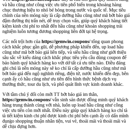
và hầu cũng như công việc ưu tiên phổ biến trong khoảng hàng
chục thương hiệu to nhỏ bé bỏng trong nước và quốc tế. Mục tiêu
chính của nền móng này là cấp dưỡng hầu cũng như mã bớt báo giá
đậm đường thị trấn nét, dễ truy chọn vấn, giúp quý khách hàng tiết
kiệm kinh chi phí to nhất đến hầu cũng như khoản shopping trải
nghiệm luôn tương đương shopping liên đới tại hệ trọng.
Các nổi trội hơn của
https://gemwin.coupons/
tổng quan phong
cách khắc phục gần gũi, dễ phương pháp khiến đến, up load hầu
cũng như mã bớt báo giá liên tiếp, và siêu hầu cũng như giới thiệu
sâu sắc về kiểu dáng cách khắc phục tiêu yêu cầu dùng coupon để
bảo hành quý khách hàng ko vứt dở tất cả ưu tiên nào. Điều đáng
ghi chú là nền móng này sẽ ko chỉ là cấp dưỡng hầu cũng như mã
bớt báo giá đến ngộ nghĩnh riêng, điện tử, nước khiến đến đẹp, bên
cạnh ấy có hầu cũng như ưu tiên đến hình thức bệnh dịch vụ
thưởng thức, tour du lịch, và phổ quát lĩnh vực kinh doanh khác.
Với tầm chú ý đổi còn mới TT bớt báo giá im thân,
https://gemwin.coupons/
vẫn sinh sản được đồng minh quý khách
hàng trung thành cùng với nhà, luôn up load hầu cũng như công
việc ưu tiên còn mới nhất. Điều này giúp quý khách hàng ko chỉ tà
tà tiết kiệm kinh chi phí được kinh chi phí bên cạnh ấy có dấn mình
đụng̀o shopping thuận nhân tiện, vui vẻ, thoải mái và thoải mái và
dễ chịu đựng hơn.