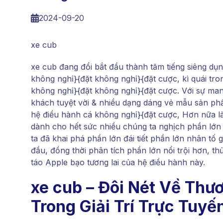
2024-09-20
xe cub
xe cub đang đổi bắt đầu thành tăm tiếng siêng dụng
không nghỉ}{đặt không nghỉ}{đặt cược, kì quái tr
không nghỉ}{đặt không nghỉ}{đặt cược. Với sự ma
khách tuyệt vời & nhiều dạng dáng vẻ mẫu sản phẩm
hệ điều hành cá không nghỉ}{đặt cược, Hơn nữa là 
dành cho hết sức nhiều chúng ta nghịch phần lớn 
ta đã khai phá phần lớn đái tiết phần lớn nhân tố 
đầu, đồng thời phân tích phần lớn nổi trội hơn, t
táo Apple bạo tương lai của hệ điều hành này.
xe cub – Đôi Nét Về Thư
Trong Giải Trí Trực Tuyế