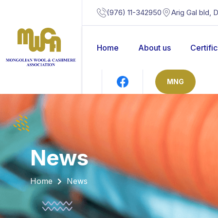
(976) 11-342950
Arig Gal bld, 
Home
About us
Certifi
MNG
news
Home
News