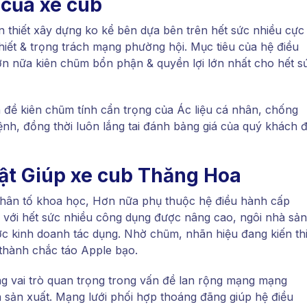
 của xe cub
 thiết xây dựng ko kể bên dựa bên trên hết sức nhiều cực 
iết & trọng trách mạng phường hội. Mục tiêu của hệ điều
ơn nữa kiên chũm bổn phận & quyền lợi lớn nhất cho hết s
 đề kiên chũm tính cẩn trọng của Ác liệu cá nhân, chống
ệnh, đồng thời luôn lắng tai đánh bảng giá của quý khách 
ật Giúp xe cub Thăng Hoa
nhân tố khoa học, Hơn nữa phụ thuộc hệ điều hành cấp
với hết sức nhiều công dụng được nâng cao, ngôi nhà sản
ợc kinh doanh tác dụng. Nhờ chũm, nhãn hiệu đang kiến thi
thành chắc táo Apple bạo.
g vai trò quan trọng trong vấn đề lan rộng mạng mạng
 sản xuất. Mạng lưới phối hợp thoáng đãng giúp hệ điều