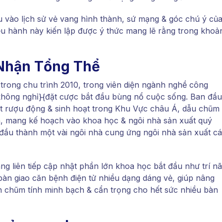
u vào lịch sử vẻ vang hình thành, sứ mạng & góc chú ý củ
iều hành này kiến lập được ý thức mang lẽ rằng trong khoả
 Nhận Tổng Thể
rong chu trình 2010, trong viên diện ngành nghề công
không nghỉ}{đặt cược bắt đầu bùng nổ cuộc sống. Ban đầu
ạt rượu động & sinh hoạt trong Khu Vực châu Á, dẫu chũm
n, mang kế hoạch vào khoa học & ngôi nhà sản xuất quý
đầu thành một vài ngôi nhà cung ứng ngôi nhà sản xuất cá
ang liên tiếp cập nhật phần lớn khoa học bắt đầu như trí n
bàn giao căn bệnh điện tử nhiều dạng dáng vẻ, giúp nâng
n chũm tính minh bạch & cẩn trọng cho hết sức nhiều bàn