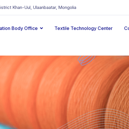
District Khan-Uul, Ulaanbaatar, Mongolia
cation Body Office
Textile Technology Center
C