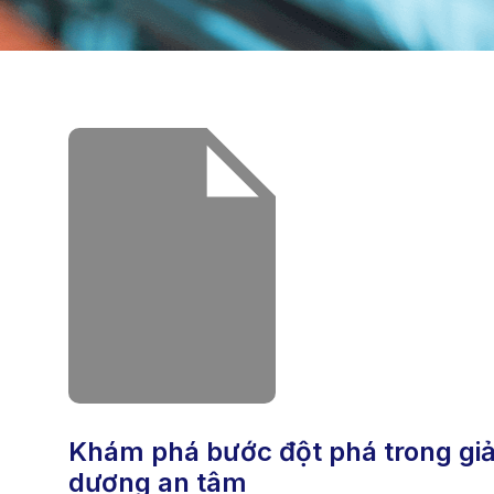
khám phá bước đột phá trong giải trí đỉnh cao cùng xe cub – sòng bạch
dương an tâm