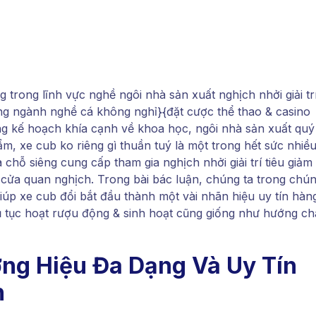
 trong lĩnh vực nghề ngôi nhà sản xuất nghịch nhởi giải tr
ong ngành nghề cá không nghỉ}{đặt cược thể thao & casino
ng kế hoạch khía cạnh về khoa học, ngôi nhà sản xuất quý
, xe cub ko riêng gì thuần tuý là một trong hết sức nhiề
chỗ siêng cung cấp tham gia nghịch nhởi giải trí tiêu giảm
cửa quan nghịch. Trong bài bác luận, chúng ta trong chú
giúp xe cub đổi bắt đầu thành một vài nhãn hiệu uy tín hàn
hủ tục hoạt rượu động & sinh hoạt cũng giống như hướng c
ơng Hiệu Đa Dạng Và Uy Tín
n