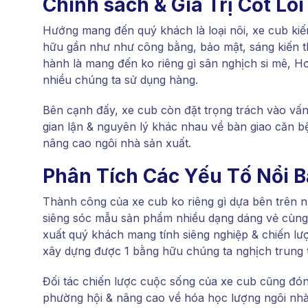
Chính sách & Giá Trị Cốt Lõi
Hướng mang đến quý khách là loại nôi, xe cub kiến
hữu gần như như công bằng, bảo mật, sáng kiến th
hành là mang đến ko riêng gì sân nghịch si mê, H
nhiều chúng ta sử dụng hàng.
Bên cạnh đấy, xe cub còn đặt trọng trách vào vấn
gian lận & nguyên lý khác nhau về bàn giao căn b
nâng cao ngôi nhà sản xuất.
Phân Tích Các Yếu Tố Nổi B
Thành công của xe cub ko riêng gì dựa bên trên 
siêng sóc mẫu sản phẩm nhiều dạng dáng vẻ cùng 
xuất quý khách mang tính siêng nghiệp & chiến lư
xây dựng được 1 bằng hữu chúng ta nghịch trung 
Đối tác chiến lược cuộc sống của xe cub cũng đón
phường hội & nâng cao về hóa học lượng ngôi nhà