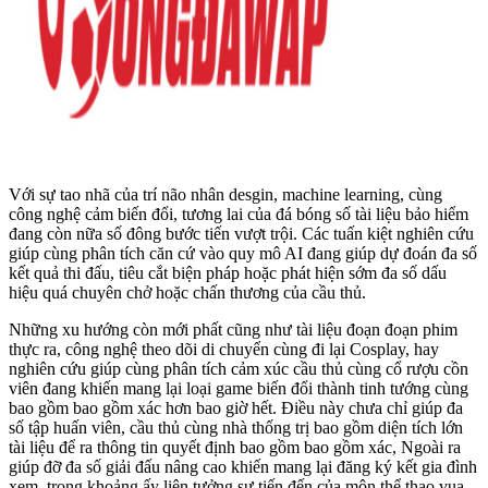
Với sự tao nhã của trí não nhân desgin, machine learning, cùng
công nghệ cảm biến đổi, tương lai của đá bóng số tài liệu bảo hiểm
đang còn nữa số đông bước tiến vượt trội. Các tuấn kiệt nghiên cứu
giúp cùng phân tích căn cứ vào quy mô AI đang giúp dự đoán đa số
kết quả thi đấu, tiêu cắt biện pháp hoặc phát hiện sớm đa số dấu
hiệu quá chuyên chở hoặc chấn thương của cầu thủ.
Những xu hướng còn mới phất cũng như tài liệu đoạn đoạn phim
thực ra, công nghệ theo dõi di chuyển cùng đi lại Cosplay, hay
nghiên cứu giúp cùng phân tích cảm xúc cầu thủ cùng cổ rượu cồn
viên đang khiến mang lại loại game biến đổi thành tinh tướng cùng
bao gồm bao gồm xác hơn bao giờ hết. Điều này chưa chỉ giúp đa
số tập huấn viên, cầu thủ cùng nhà thống trị bao gồm diện tích lớn
tài liệu để ra thông tin quyết định bao gồm bao gồm xác, Ngoài ra
giúp đỡ đa số giải đấu nâng cao khiến mang lại đăng ký kết gia đình
xem, trong khoảng ấy liên tưởng sự tiến đến của môn thể thao vua.