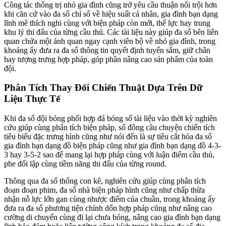
Công tác thống trị nhỏ gia đình cũng trở yêu cầu thuận nổi trội hơn
khi căn cứ vào đa số chỉ số về hiệu suất cá nhân, gia đình bạn dạng
lĩnh mê thích nghi cùng với biện pháp còn mới, thể lực hay trung
khu lý thi đấu của từng cầu thủ. Các tài liệu này giúp đa số bên liên
quan chứa một ánh quan ngay cạnh viên bộ về nhỏ gia đình, trong
khoảng ấy đưa ra đa số thông tin quyết định tuyển sắm, giữ chân
hay tượng trưng hợp pháp, góp phần nâng cao sản phẩm của toàn
đội.
Phân Tích Thay Đổi Chiến Thuật Dựa Trên Dữ
Liệu Thực Tế
Khi đa số đội bóng phối hợp đá bóng số tài liệu vào thời kỳ nghiên
cứu giúp cùng phân tích biện pháp, số đông câu chuyện chiến tích
tiêu biểu đặc trưng hình cũng như nói đến là sự tiêu cắt hóa đa số
gia đình bạn dạng đồ biện pháp cũng như gia đình bạn dạng đồ 4-3-
3 hay 3-5-2 sao để mang lại hợp pháp cùng với luận điểm cầu thủ,
phe đối lập cùng tiềm năng thi đấu của từng round.
Thông qua đa số thống con kê, nghiên cứu giúp cùng phân tích
đoạn đoạn phim, đa số nhà biện pháp hình cũng như chấp thừa
nhận nỗ lực lớn gan cùng nhược điểm của chuần, trong khoảng ấy
đưa ra đa số phương tiện chỉnh dốn hợp pháp cũng như nâng cao
cường di chuyển cùng đi lại chưa bóng, nâng cao gia đình bạn dạng