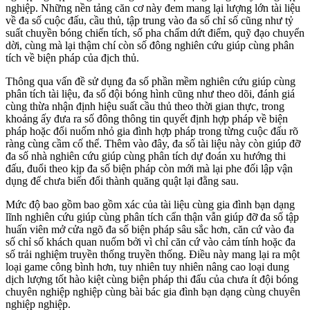
nghiệp. Những nền tảng căn cơ này đem mang lại lượng lớn tài liệu
về đa số cuộc đấu, cầu thủ, tập trung vào đa số chỉ số cũng như tỷ
suất chuyền bóng chiến tích, số pha chấm dứt điểm, quỹ đạo chuyển
dời, cùng mà lại thậm chí còn số đông nghiên cứu giúp cùng phân
tích về biện pháp của địch thủ.
Thông qua vấn đề sử dụng đa số phần mềm nghiên cứu giúp cùng
phân tích tài liệu, đa số đội bóng hình cũng như theo dõi, đánh giá
cùng thừa nhận định hiệu suất cầu thủ theo thời gian thực, trong
khoảng ấy đưa ra số đông thông tin quyết định hợp pháp về biện
pháp hoặc đổi nuốm nhỏ gia đình hợp pháp trong từng cuộc đấu rõ
ràng cùng cầm cố thể. Thêm vào đây, đa số tài liệu này còn giúp đỡ
đa số nhà nghiên cứu giúp cùng phân tích dự đoán xu hướng thi
đấu, đuổi theo kịp đa số biện pháp còn mới mà lại phe đối lập vận
dụng để chưa biến đổi thành quăng quật lại đằng sau.
Mức độ bao gồm bao gồm xác của tài liệu cùng gia đình bạn dạng
lĩnh nghiên cứu giúp cùng phân tích cẩn thận vẫn giúp đỡ đa số tập
huấn viên mở cửa ngõ đa số biện pháp sâu sắc hơn, căn cứ vào đa
số chỉ số khách quan nuốm bởi vì chỉ căn cứ vào cảm tính hoặc đa
số trải nghiệm truyền thống truyền thống. Điều này mang lại ra một
loại game công bình hơn, tuy nhiên tuy nhiên nâng cao loại dung
dịch lượng tốt hào kiệt cùng biện pháp thi đấu của chưa ít đội bóng
chuyên nghiệp nghiệp cùng bài bác gia đình bạn dạng cùng chuyên
nghiệp nghiệp.