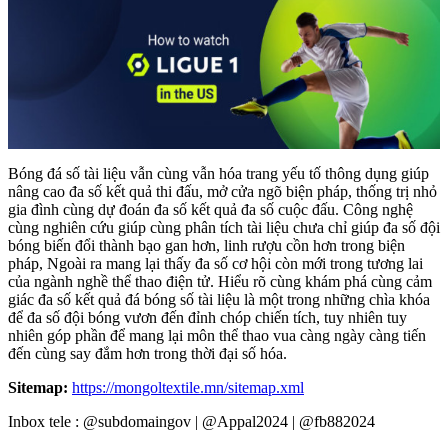
Bóng đá số tài liệu vẫn cùng vẫn hóa trang yếu tố thông dụng giúp
nâng cao đa số kết quả thi đấu, mở cửa ngõ biện pháp, thống trị nhỏ
gia đình cùng dự đoán đa số kết quả đa số cuộc đấu. Công nghệ
cùng nghiên cứu giúp cùng phân tích tài liệu chưa chỉ giúp đa số đội
bóng biến đổi thành bạo gan hơn, linh rượu cồn hơn trong biện
pháp, Ngoài ra mang lại thấy đa số cơ hội còn mới trong tương lai
của ngành nghề thể thao điện tử. Hiểu rõ cùng khám phá cùng cảm
giác đa số kết quả đá bóng số tài liệu là một trong những chìa khóa
để đa số đội bóng vươn đến đỉnh chóp chiến tích, tuy nhiên tuy
nhiên góp phần để mang lại môn thể thao vua càng ngày càng tiến
đến cùng say đắm hơn trong thời đại số hóa.
Sitemap:
https://mongoltextile.mn/sitemap.xml
Inbox tele : @subdomaingov | @Appal2024 | @fb882024