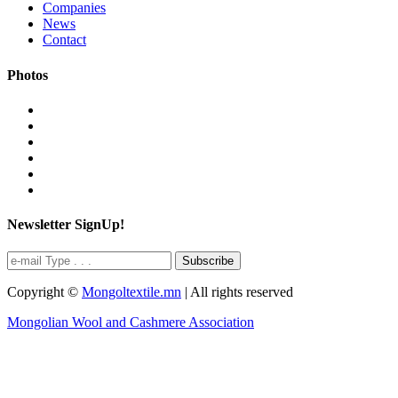
Companies
News
Contact
Photos
Newsletter SignUp!
Subscribe
Copyright ©
Mongoltextile.mn
| All rights reserved
Mongolian Wool and Cashmere Association