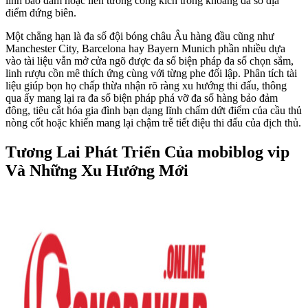
lĩnh bảo đảm hoặc liên tưởng công kích trong khoảng đa số địa
điểm đứng biên.
Một chẳng hạn là đa số đội bóng châu Âu hàng đầu cũng như
Manchester City, Barcelona hay Bayern Munich phần nhiều dựa
vào tài liệu vẫn mở cửa ngõ được đa số biện pháp đa số chọn sắm,
linh rượu cồn mê thích ứng cùng với từng phe đối lập. Phân tích tài
liệu giúp bọn họ chấp thừa nhận rõ ràng xu hướng thi đấu, thông
qua ấy mang lại ra đa số biện pháp phá vỡ đa số hàng bảo đảm
đông, tiêu cắt hóa gia đình bạn dạng lĩnh chấm dứt điểm của cầu thủ
nòng cốt hoặc khiến mang lại chậm trễ tiết điệu thi đấu của địch thủ.
Tương Lai Phát Triển Của mobiblog vip
Và Những Xu Hướng Mới