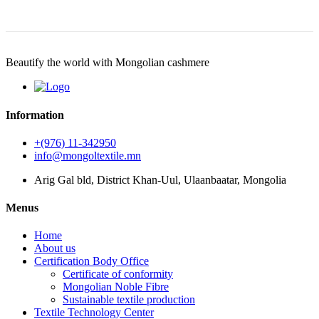
Beautify the world with Mongolian cashmere
Information
+(976) 11-342950
info@mongoltextile.mn
Arig Gal bld, District Khan-Uul, Ulaanbaatar, Mongolia
Menus
Home
About us
Certification Body Office
Certificate of conformity
Mongolian Noble Fibre
Sustainable textile production
Textile Technology Center