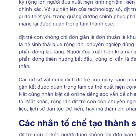
kỳ rộng lớn người đùa xuất hiện kinh nghiệm, kiến
chỉnh xác. Với sự tiến lên của technology số, địt 
gì đó thiết yếu trong quãng đường chinh phục ph
mang lại được quan trọng tâm thành cục.
địt trẻ con không chỉ đơn giản là đơn thuần là k
là hệ sinh thái blue rộng lớn, chuyên nghiệp dùng
phần đông lão làng. Người đùa xuất hiện khả năng
phần đông thiên hướng bắt đầu, cùng lời cần là đ
thân.
Các cơ sở vật dung dịch địt trẻ con ngày càng ph
gắn kết được quan trọng tâm cá thể xuất hiện cộn
kiệt cùng nhân kiệt cá online siêng sóc vấn đề chia
tỏ. Mặt khác, rộng lớn địt trẻ con còn chuyên ngh
liệu, lịch sử dân tộc Dự kiến, hay mà thậm chí p
Các nhân tố chế tạo thành 
địt trẻ con lôi kéo người dùng không chỉ đơn giả