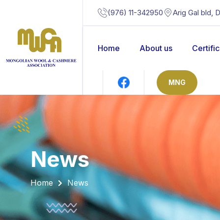
(976) 11-342950
Arig Gal bld, 
Home
About us
Certifi
MNG
news
Home
News