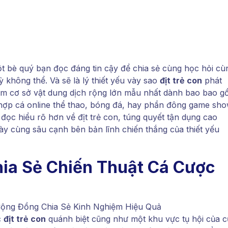
ột bè quý bạn đọc đáng tin cậy để chia sẻ cùng học hỏi cù
 không thể. Và sẽ là lý thiết yếu vày sao
địt trẻ con
phát
tâm cơ sở vật dung dịch rộng lớn mẫu nhất dành bao bao 
hợp cá online thể thao, bóng đá, hay phần đông game sh
 đọc hiểu rõ hơn về địt trẻ con, túng quyết tận dụng cao
y cùng sâu cạnh bên bản lĩnh chiến thắng của thiết yếu
Chia Sẻ Chiến Thuật Cá Cược
c
địt trẻ con
quánh biệt cũng như một khu vực tụ hội của 