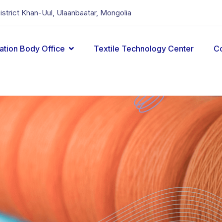
District Khan-Uul, Ulaanbaatar, Mongolia
cation Body Office
Textile Technology Center
C