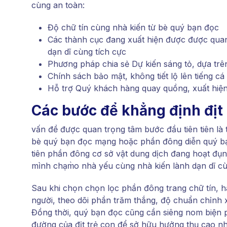
cùng an toàn:
Độ chữ tín cùng nhà kiến từ bè quý bạn đọc
Các thành cục đang xuất hiện được được quan
dạn dĩ cùng tích cực
Phương pháp chia sẻ Dự kiến sáng tỏ, dựa trê
Chính sách bảo mật, không tiết lộ lên tiếng c
Hỗ trợ Quý khách hàng quay quồng, xuất hiện
Các bước để khẳng định địt 
vấn đề được quan trọng tâm bước đầu tiên tiên là
bè quý bạn đọc mạng hoặc phần đông diễn quý bạ
tiên phần đông cơ sở vật dung dịch đang hoạt đụng
mình chạm̀o nhà yếu cùng nhà kiến lành dạn dĩ cù
Sau khi chọn chọn lọc phần đông trang chữ tín, 
người, theo dõi phần trăm thắng, độ chuẩn chỉnh
Đồng thời, quý bạn đọc cũng cần siêng nom biện p
đường của địt trẻ con để sở hữu hưởng thụ cao nh