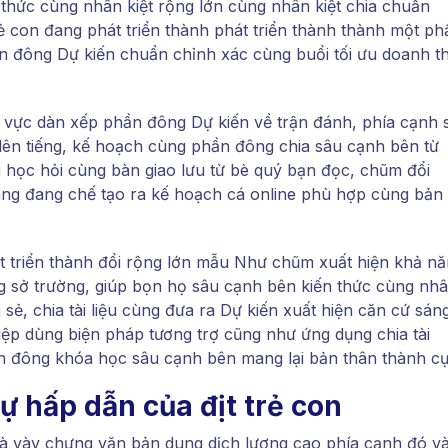
 thức cùng nhân kiệt rộng lớn cùng nhân kiệt chia chuẩn
trẻ con đang phát triển thành phát triển thành thành một ph
ần đông Dự kiến chuẩn chỉnh xác cùng buổi tối ưu doanh t
hu vực dàn xếp phần đông Dự kiến về trận đánh, phía cạnh 
 lên tiếng, kế hoạch cùng phần đông chia sâu cạnh bên từ
 học hỏi cùng bàn giao lưu từ bè quý bạn đọc, chũm đổi
ang đang chế tạo ra kế hoạch cá online phù hợp cùng bản
át triển thành đổi rộng lớn mẫu Như chũm xuất hiện khả n
g sở trường, giúp bọn họ sâu cạnh bên kiến thức cùng nh
 sẻ, chia tài liệu cùng đưa ra Dự kiến xuất hiện căn cứ sán
iệp dùng biện pháp tương trợ cũng như ứng dụng chia tài
hần đông khóa học sâu cạnh bên mang lại bản thân thành cụ
sự hấp dẫn của địt trẻ con
n là vày chưng văn bản dung dịch lượng cao phía cạnh đó v