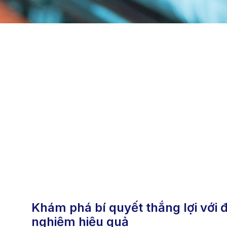
khám phá bí quyết thắng lợi với địt trẻ con – cộng đồng chia sẻ kinh
nghiệm hiệu quả