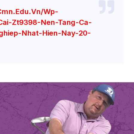
cmn.edu.vn/wp-
Cai-Zt9398-Nen-Tang-Ca-
ghiep-Nhat-Hien-Nay-20-