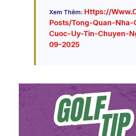
Https://www.
Xem Thêm:
Posts/tong-Quan-Nha-
Cuoc-Uy-Tin-Chuyen-N
09-2025