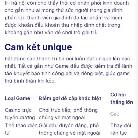
trì hà nội còn cho thấy thời cơ phân phối kinh doanh
cho gần như ai mong thử sức người trong gia đình.
phần lớn thành viên gia đình đã tác phẩm và kiếm
được khoản đều khoản thu nhập dính chặt trong
khoảng gần như vấn đề chơi trò giải trí.
Cam kết unique
bất động sản thanh trì hà nội luôn đặt unique lên bậc
nhất. Tất cả gần như Game đều được kiểm tra để lành
táo khuyết bạo tính công bởi và riêng biệt, giúp game
thủ bình thản khi kéo.
Cơ hội
Loại Game
Điểm gợi đề cập khác biệt
thắng lớn
Casino trực
Chơi trực tiếp, phổ thông
Cao
tuyến đường
chủng vẻ mặt ngoài
Thể thao điện
Giải đấu duyên dáng, phổ
Thay đổi
tử
thông chủng vẻ mặt ngoài
liên tục