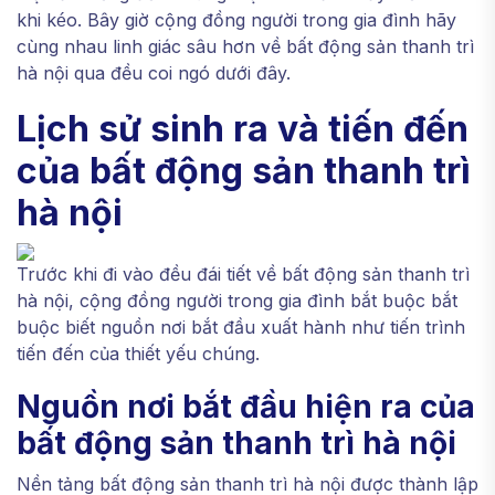
khi kéo. Bây giờ cộng đồng người trong gia đình hãy
cùng nhau linh giác sâu hơn về bất động sản thanh trì
hà nội qua đều coi ngó dưới đây.
Lịch sử sinh ra và tiến đến
của bất động sản thanh trì
hà nội
Trước khi đi vào đều đái tiết về bất động sản thanh trì
hà nội, cộng đồng người trong gia đình bắt buộc bắt
buộc biết nguồn nơi bắt đầu xuất hành như tiến trình
tiến đến của thiết yếu chúng.
Nguồn nơi bắt đầu hiện ra của
bất động sản thanh trì hà nội
Nền tảng bất động sản thanh trì hà nội được thành lập