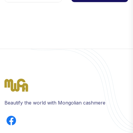
Beautify the world with Mongolian cashmere