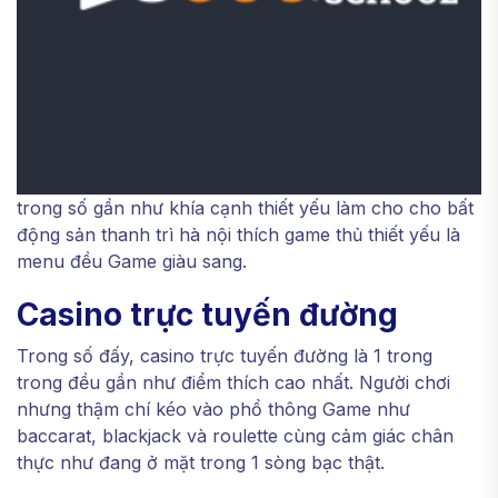
trong số gần như khía cạnh thiết yếu làm cho cho bất
động sản thanh trì hà nội thích game thủ thiết yếu là
menu đều Game giàu sang.
Casino trực tuyến đường
Trong số đấy, casino trực tuyến đường là 1 trong
trong đều gần như điểm thích cao nhất. Người chơi
nhưng thậm chí kéo vào phổ thông Game như
baccarat, blackjack và roulette cùng cảm giác chân
thực như đang ở mặt trong 1 sòng bạc thật.