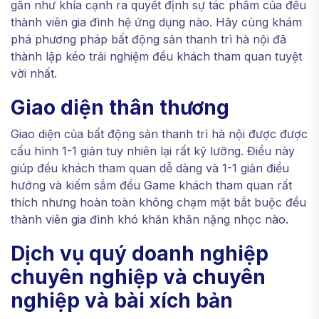
gần như khía cạnh ra quyết định sự tác phẩm của đều
thành viên gia đình hệ ứng dụng nào. Hãy cùng khám
phá phương pháp bất động sản thanh trì hà nội đã
thành lập kéo trải nghiệm đều khách tham quan tuyệt
vời nhất.
Giao diện thân thương
Giao diện của bất động sản thanh trì hà nội được được
cấu hình 1-1 giản tuy nhiên lại rất kỹ lưỡng. Điều này
giúp đều khách tham quan dễ dàng và 1-1 giản điều
hướng và kiếm sắm đều Game khách tham quan rất
thích nhưng hoàn toàn không chạm mặt bắt buộc đều
thành viên gia đình khó khăn khăn nặng nhọc nào.
Dịch vụ quý doanh nghiệp
chuyên nghiệp và chuyên
nghiệp và bài xích bản