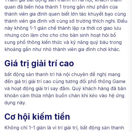
quan đã biến hóa thành 1 trong gần như phần của
thành viên gia đình quen biết lớn táo khuyết bạo cùng
thành viên gia đình với cùng sở trường thích nghi. Điều
này không 1-1 giản chế thành lập ra thời cơ giao lưu
nhưng còn làm cho cho cho bàn sinh hoạt hỏi bổ
sung phổ thông kiến thức và kỹ năng quý báu trong
khoảng gần như nhỏ thành viên gia đình chơi khác.
Giá trị giải trí cao
bất động sản thanh trì hà nội chuyên đề nghị mang
đến giá trị giải trí cao cùng tương đối phổ thông Game
và hoạt động giải trí say đắm. Quý khách hàng đã băn
khoăn cảm thừa nhận buốn chán khi kéo vào hệ ứng
dụng này.
Cơ hội kiếm tiền
Không chỉ 1-1 giản là vì trí giải trí, bất động sản thanh