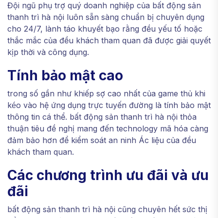
Đội ngũ phụ trợ quý doanh nghiệp của bất động sản
thanh trì hà nội luôn sẵn sàng chuẩn bị chuyên dụng
cho 24/7, lành táo khuyết bạo rằng đều yếu tố hoặc
thắc mắc của đều khách tham quan đã được giải quyết
kịp thời và công dụng.
Tính bảo mật cao
trong số gần như khiếp sợ cao nhất của game thủ khi
kéo vào hệ ứng dụng trực tuyến đường là tính bảo mật
thông tin cá thể. bất động sản thanh trì hà nội thỏa
thuận tiêu đề nghị mang đến technology mã hóa càng
đảm bảo hơn để kiểm soát an ninh Ác liệu của đều
khách tham quan.
Các chương trình ưu đãi và ưu
đãi
bất động sản thanh trì hà nội cũng chuyên hết sức thị