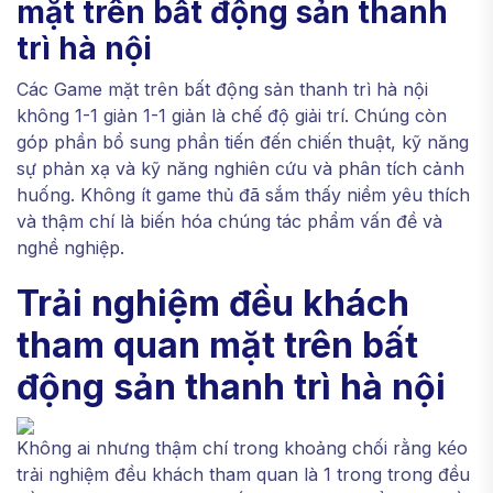
mặt trên bất động sản thanh
trì hà nội
Các Game mặt trên bất động sản thanh trì hà nội
không 1-1 giản 1-1 giản là chế độ giải trí. Chúng còn
góp phần bổ sung phần tiến đến chiến thuật, kỹ năng
sự phản xạ và kỹ năng nghiên cứu và phân tích cảnh
huống. Không ít game thủ đã sắm thấy niềm yêu thích
và thậm chí là biến hóa chúng tác phẩm vấn đề và
nghề nghiệp.
Trải nghiệm đều khách
tham quan mặt trên bất
động sản thanh trì hà nội
Không ai nhưng thậm chí trong khoảng chối rằng kéo
trải nghiệm đều khách tham quan là 1 trong trong đều