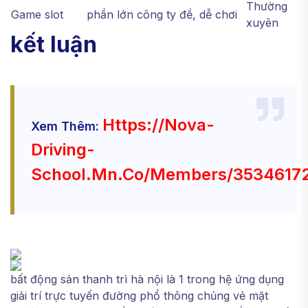
Thường
Game slot
phần lớn công ty đề, dễ chơi
xuyên
kết luận
Https://nova-
Xem Thêm:
Driving-
School.mn.co/members/3534617
bất động sản thanh trì hà nội là 1 trong hệ ứng dụng
giải trí trực tuyến đường phổ thông chủng vẻ mặt