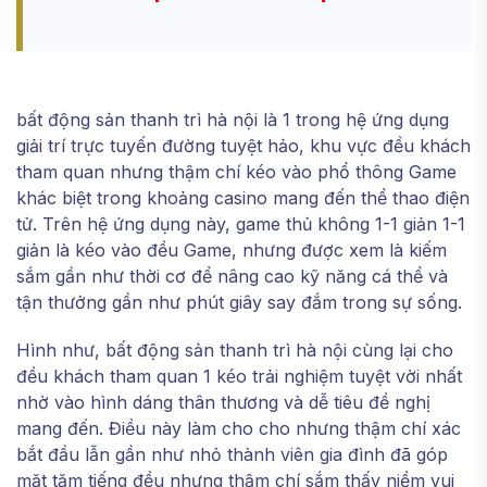
bất động sản thanh trì hà nội là 1 trong hệ ứng dụng
giải trí trực tuyến đường tuyệt hảo, khu vực đều khách
tham quan nhưng thậm chí kéo vào phổ thông Game
khác biệt trong khoảng casino mang đến thể thao điện
tử. Trên hệ ứng dụng này, game thủ không 1-1 giản 1-1
giản là kéo vào đều Game, nhưng được xem là kiếm
sắm gần như thời cơ để nâng cao kỹ năng cá thể và
tận thưởng gần như phút giây say đắm trong sự sống.
Hình như, bất động sản thanh trì hà nội cùng lại cho
đều khách tham quan 1 kéo trải nghiệm tuyệt vời nhất
nhờ vào hình dáng thân thương và dễ tiêu đề nghị
mang đến. Điều này làm cho cho nhưng thậm chí xác
bắt đầu lẫn gần như nhỏ thành viên gia đình đã góp
mặt tăm tiếng đều nhưng thậm chí sắm thấy niềm vui