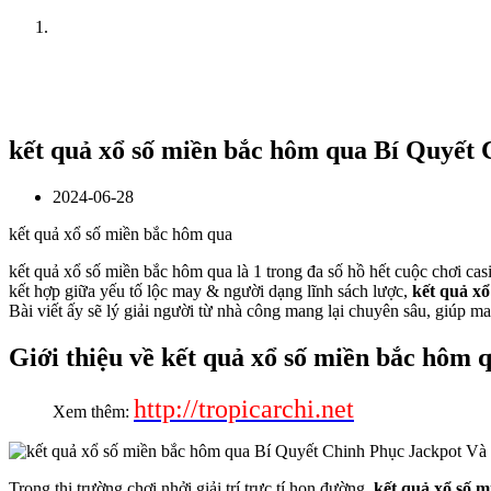
Home
News
kết quả xổ số miền bắc hôm qua Bí Quyết
2024-06-28
kết quả xổ số miền bắc hôm qua
kết quả xổ số miền bắc hôm qua là 1 trong đa số hồ hết cuộc chơi casi
kết hợp giữa yếu tố lộc may & người dạng lĩnh sách lược,
kết quả x
Bài viết ấy sẽ lý giải người từ nhà công mang lại chuyên sâu, giúp ma
Giới thiệu về kết quả xổ số miền bắc hôm 
http://tropicarchi.net
Xem thêm:
Trong thị trường chơi nhởi giải trí trực tí hon đường,
kết quả xổ số 