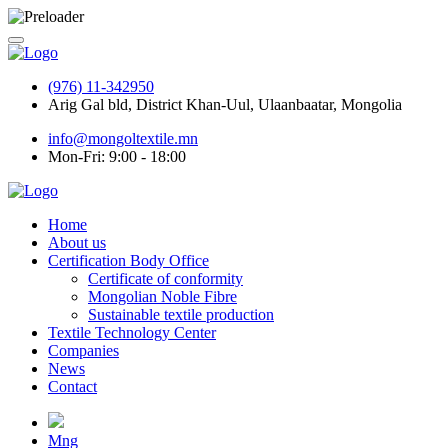
(976) 11-342950
Arig Gal bld, District Khan-Uul, Ulaanbaatar, Mongolia
info@mongoltextile.mn
Mon-Fri: 9:00 - 18:00
Home
About us
Certification Body Office
Certificate of conformity
Mongolian Noble Fibre
Sustainable textile production
Textile Technology Center
Companies
News
Contact
Mng