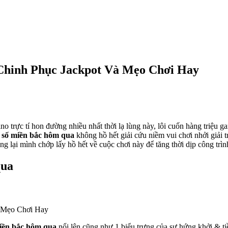
 Chinh Phục Jackpot Và Mẹo Chơi Hay
no trực tí hon đường nhiều nhất thời lạ lùng này, lôi cuốn hàng triệu g
ổ số miền bắc hôm qua
không hồ hết giải cứu niềm vui chơi nhởi giải t
ng lại mình chớp lấy hồ hết về cuộc chơi này để tăng thời dịp công trìn
qua
miền bắc hôm qua
nổi lên cũng như 1 biểu trưng của sự hứng khởi & t