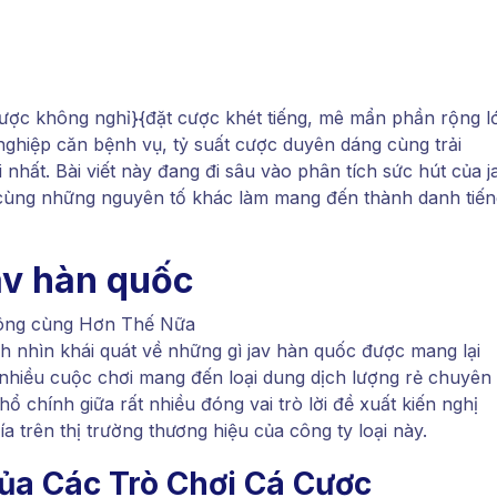
cược không nghỉ}{đặt cược khét tiếng, mê mẩn phần rộng l
ghiệp căn bệnh vụ, tỷ suất cược duyên dáng cùng trải
hất. Bài viết này đang đi sâu vào phân tích sức hút của j
 cùng những nguyên tố khác làm mang đến thành danh tiến
av hàn quốc
h nhìn khái quát về những gì jav hàn quốc được mang lại
nhiều cuộc chơi mang đến loại dung dịch lượng rẻ chuyên
chính giữa rất nhiều đóng vai trò lời đề xuất kiến nghị
a trên thị trường thương hiệu của công ty loại này.
ủa Các Trò Chơi Cá Cược