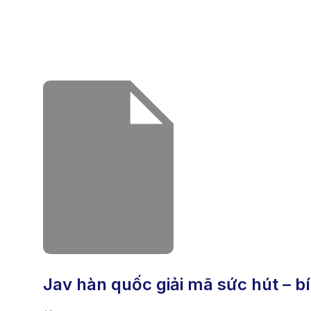
jav hàn quốc giải mã sức hút – 