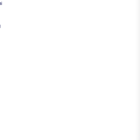
i
g
ở