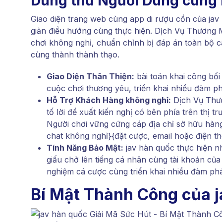
Dùng thử Người Dùng cùng
Giao diện trang web cùng app di rượu cồn của jav
giản điều hướng cùng thực hiện. Dịch Vụ Thương 
chơi không nghỉ, chuẩn chỉnh bị đáp án toàn bộ c
cùng thành thành thạo.
Giao Diện Thân Thiện:
bài toán khai công bối
cuộc chơi thương yêu, triển khai nhiều đàm p
Hỗ Trợ Khách Hàng không nghỉ:
Dịch Vụ Thươ
tố lời đề xuất kiến nghị có bên phía trên thị t
Người chơi vững cứng cáp địa chỉ sở hữu hàng
chat không nghỉ}{đặt cược, email hoặc điện th
Tính Năng Bảo Mật:
jav hàn quốc thực hiện n
giấu chở lên tiếng cá nhân cùng tài khoản của
nghiệm cá cược cùng triển khai nhiều đàm ph
Bí Mật Thành Công của 