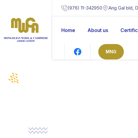
(976) 11-342950
Arig Gal bld, 
Home
About us
Certifi
MNG
news
Home
News