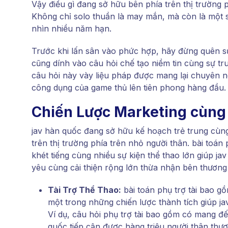
Vậy điều gì đang sở hữu bên phía trên thị trường 
Không chỉ solo thuần là may mắn, mà còn là một s
nhìn nhiều năm hạn.
Trước khi lấn sân vào phức hợp, hãy đừng quên sự 
cũng dính vào câu hỏi chế tạo niềm tin cùng sự 
câu hỏi này vày liệu pháp được mang lại chuyên n
công dụng của game thủ lên tiên phong hàng đầu.
Chiến Lược Marketing cùng
jav hàn quốc đang sở hữu kế hoạch trẻ trung cù
trên thị trường phía trên nhỏ người thân. bài to
khét tiếng cùng nhiều sự kiện thể thao lớn giúp j
yêu cùng cải thiện rộng lớn thừa nhận bên thương 
Tài Trợ Thể Thao:
bài toán phụ trợ tài bao g
một trong những chiến lược thành tích giúp 
Ví dụ, câu hỏi phụ trợ tài bao gồm có mang đ
quốc tiếp cận được hàng triệu người thân thư