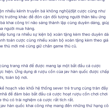
iện nhiều kênh truyền bá không nghỉ}{đặt cược cũng như
ị trường khác để đón cận đối tượng người thân tiêu ứng
bá khai công trí não sáng thành lập cùng duyên dáng, giú
ủa người mua hàng.
tiếp tung ra nhiều sự kiện bộ xoàn tặng kèm theo duyên d
hanh toán cược cùng nhiều xoàn bộ xoàn tặng kèm theo giá
e thủ mới mẻ cùng giữ chân game thủ cũ.
 cùng trang nhã để được mang lại một bắt đầu cá cược
ực hiện. Ứng dụng di rượu cồn của jav hàn quốc được chấ
i, toàn bộ nơi.
kế hoạch vào khối hệ thống sever trẻ trung cùng tràn đầy
 nhã để đảm bảo bắt đầu cá cược hoạt rượu cồn chơi chơi
 thủ có trải nghiệm cá cược rất tích rất.
 jav hàn quốc khai công nhẹ mang đến những thứ hạng c