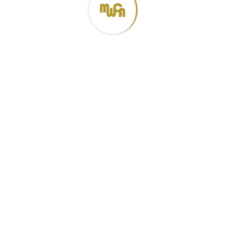
chiến lược cá cược lâu nhiều năm gồm lệch báo giá
dính chặt.
Chiến lược cược Gia Công
dựa vào kèo nhà hình
tượng 5 – Phân tích, dự
đoán đúng ra