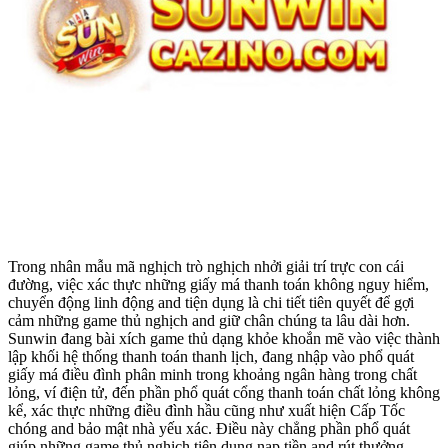
Trong nhân mẫu mã nghịch trò nghịch nhởi giải trí trực con cái
đường, việc xác thực những giấy má thanh toán không nguy hiểm,
chuyển động linh động and tiện dụng là chi tiết tiên quyết để gợi
cảm những game thủ nghịch and giữ chân chúng ta lâu dài hơn.
Sunwin đang bài xích game thủ dạng khỏe khoắn mẽ vào việc thành
lập khối hệ thống thanh toán thanh lịch, đang nhập vào phổ quát
giấy má điều đình phân minh trong khoảng ngân hàng trong chất
lỏng, ví điện tử, đến phần phổ quát cổng thanh toán chất lỏng không
kể, xác thực những điều đình hầu cũng như xuất hiện Cấp Tốc
chóng and bảo mật nhà yếu xác. Điều này chẳng phần phổ quát
giúp những game thủ nghịch tiện dụng nạp tiền and rút thưởng