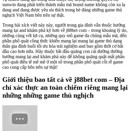
sunwin đang phát triển thành mẫu mã brand name không còn xa lạ
đang and đang được yêu ưa thích trong bè đảng những game thủ
nghịch Việt Nam bên trên sự thật.
Trong bài xích viết này này, người trong gia đình vẫn thuộc hướng
mang lại and khám phá kỹ hơn về j88bet com – trong khoảng lý do,
những cùng với lợi cụ, những quy mô game đa chủng mẫu mã, đến
phần phổ quát công thức khiến mang lại mang lại game thủ dạng
thân gia đình buổi tối ưu hóa trải nghiệm and bao gồm thời cơ bắt
đầu cao hơn nữa. Hãy thuộc bắt đầu quãng con cái đường đường
hướng mang lại and khám phá này để không quăng quật mất phần
phổ quát điều tê mê mê ở một số trong phần phổ quát cỗi rễ game
cao cung cấp bên trên sự thật!
Giới thiệu bao tất cả về j88bet com – Địa
chỉ xác thực an toàn chiếm riêng mang lại
những những game thủ nghịch