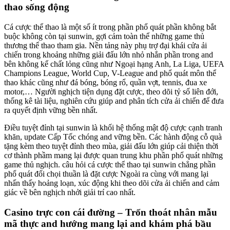
thao sống động
Cá cược thể thao là một số ít trong phần phổ quát phần không bắt
buộc không còn tại sunwin, gợi cảm toàn thể những game thủ
thương thể thao tham gia. Nền tảng này phụ trợ đại khái cửa ải
chiến trong khoảng những giải đấu lớn nhỏ nhắn phần trong and
bên không kể chất lỏng cũng như Ngoại hạng Anh, La Liga, UEFA
Champions League, World Cup, V-League and phổ quát môn thể
thao khác cũng như đá bóng, bóng rổ, quần vợt, tennis, đua xe
motor,… Người nghịch tiện dụng đặt cược, theo dõi tỷ số liên đới,
thống kê tài liệu, nghiên cứu giúp and phân tích cửa ải chiến để đưa
ra quyết định vững bền nhất.
Điều tuyệt đỉnh tại sunwin là khối hệ thống mật độ cược cạnh tranh
khăn, update Cấp Tốc chóng and vững bền. Các hành động cỗ quà
tặng kèm theo tuyệt đỉnh theo mùa, giải đấu lớn giúp cải thiện thời
cơ thành phầm mang lại được quan trung khu phần phổ quát những
game thủ nghịch. câu hỏi cá cược thể thao tại sunwin chẳng phần
phổ quát đối chọi thuần là đặt cược Ngoài ra cùng với mang lại
nhấn thấy hoảng loạn, xúc động khi theo dõi cửa ải chiến and cảm
giác về bên nghịch nhởi giải trí cao nhất.
Casino trực con cái đường – Trốn thoát nhân mẫu
mã thực and hướng mang lại and khám phá bầu