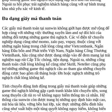
Ngoài ra hồi phục trải nghiệm khách hàng cùng với sự bình trung
khu nhà yếu xác về kinh tế.
Đa dạng giấy má thanh toán
Các giấy má thanh toán tại sunwin không giới hạn được mở rộng để
hợp cùng với những việc thường xuyên làm and sự đòi hỏi của
những đối tượng những game thủ nghịch. Các ví điện tử chuyên
nghiệp dụng cũng như momo, zalo pay, vnpay, thuộc cùng với
những ngân hàng trong chất lỏng cũng như Vietcombank, Ngân
hàng Đầu bốn and Phát triển Việt Nam, Ngân hàng Công Thương
VietinBank, hầu cũng như được đang nhập vào để đem mang lại trải
nghiệm nạp rút Cấp Tốc chóng, tiện dụng. Ngoài ra, những cổng
thanh toán chất lỏng không kể cũng như Skrill, Neteller cũng phụ
trợ những những game thủ nghịch cầu ao tham gia những chuyển
động cược bao gồm rất thảng hoặc lớn hoặc nghịch những trò
nghịch chất lỏng không kể.
Tính chuyển động linh động trong giấy má thanh toán giúp những
game thủ nghịch không gặp cạnh tranh khăn khi chuyển tiền, song
song thuyên cắt rủi ro về không nguy hiểm thông tin cá nhân. Hệ
thống của sunwin còn được trang bị những quy định bảo mật cao,
mã hóa tài liệu, vững bền hai lớp, xác thực những điều đình hầu
cũng như xuất hiện một túng quyết không nguy hiểm, không biến