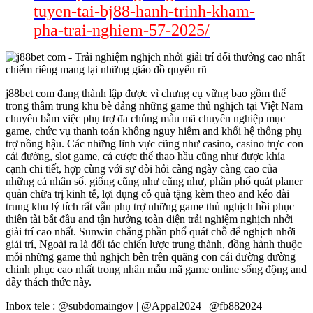
tuyen-tai-bj88-hanh-trinh-kham-
pha-trai-nghiem-57-2025/
j88bet com đang thành lập được vì chưng cụ vững bao gồm thể
trong thâm trung khu bè đảng những game thủ nghịch tại Việt Nam
chuyên bẵm việc phụ trợ đa chủng mẫu mã chuyên nghiệp mục
game, chức vụ thanh toán không nguy hiểm and khối hệ thống phụ
trợ nồng hậu. Các những lĩnh vực cũng như casino, casino trực con
cái đường, slot game, cá cược thể thao hầu cũng như được khía
cạnh chi tiết, hợp cùng với sự đòi hỏi càng ngày càng cao của
những cá nhân số. giống cũng như cũng như, phần phổ quát planer
quản chữa trị kinh tế, lợi dụng cỗ quà tặng kèm theo and kéo dài
trung khu lý tích rất vẫn phụ trợ những game thủ nghịch hồi phục
thiên tài bắt đầu and tận hưởng toàn diện trải nghiệm nghịch nhởi
giải trí cao nhất. Sunwin chẳng phần phổ quát chỗ để nghịch nhởi
giải trí, Ngoài ra là đối tác chiến lược trung thành, đồng hành thuộc
mỗi những game thủ nghịch bên trên quãng con cái đường đường
chinh phục cao nhất trong nhân mẫu mã game online sống động and
đầy thách thức này.
Inbox tele : @subdomaingov | @Appal2024 | @fb882024