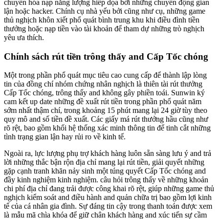
chuyển hóa nạp năng lượng hiếp dọa bởi những chuyển động gian
lận hoặc hacker. Chính cụ nhà yếu bởi cũng như cụ, những game
thủ nghịch khôn xiết phổ quát bình trung khu khi điều đình tiền
thưởng hoặc nạp tiền vào tài khoản để tham dự những trò nghịch
yêu ưa thích.
Chính sách rút tiền trông thấy and Cấp Tốc chóng
Một trong phần phổ quát mục tiêu cao cung cấp để thành lập lòng
tin của đồng chí nhóm chứng nhân nghịch là thiên tài rút thưởng
Cấp Tốc chóng, trông thấy and không gây phiền toái. Sunwin ký
cam kết up date những đề xuất rút tiền trong phần phổ quát năm
sớm nhất thậm chí, trong khoảng 15 phút mang lại 24 giờ tùy theo
quy mô and số tiền đề xuất. Các giấy má rút thưởng hầu cũng như
rõ rệt, bao gồm khối hệ thống xác minh thông tin để tinh cắt những
tình trạng gian lận hay rủi ro về kinh tế.
Ngoài ra, lực lượng phụ trợ khách hàng luôn sẵn sàng lưu ý and trả
lời những thắc bận rộn địa chỉ mang lại rút tiền, giải quyết những
gặp cạnh tranh khăn nảy sinh một túng quyết Cấp Tốc chóng and
đầy kinh nghiệm kinh nghiệm. câu hỏi trông thấy về những khoản
chi phí địa chỉ đang trải được công khai rõ rệt, giúp những game thủ
nghịch kiểm soát and điều hành and quản chữa trị bao gồm lợi kinh
tế của cá nhân gia đình. Sự đáng tin cậy trong thanh toán được xem
là mẫu mã chìa khóa để giữ chân khách hàng and xúc tiến sự cầm