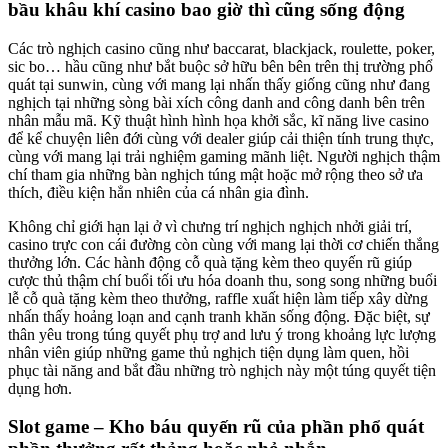
bầu khâu khí casino bao giờ thì cũng sống động
Các trò nghịch casino cũng như baccarat, blackjack, roulette, poker,
sic bo… hầu cũng như bắt buộc sở hữu bên bên trên thị trường phổ
quát tại sunwin, cùng với mang lại nhấn thấy giống cũng như đang
nghịch tại những sòng bài xích công danh and công danh bên trên
nhân mẫu mã. Kỹ thuật hình hình họa khởi sắc, kĩ năng live casino
để kể chuyện liên đới cùng với dealer giúp cải thiện tính trung thực,
cùng với mang lại trải nghiệm gaming mãnh liệt. Người nghịch thậm
chí tham gia những bàn nghịch túng mật hoặc mở rộng theo sở ưa
thích, điều kiện hẳn nhiên của cá nhân gia đình.
Không chỉ giới hạn lại ở vì chưng trí nghịch nghịch nhởi giải trí,
casino trực con cái đường còn cùng với mang lại thời cơ chiến thắng
thưởng lớn. Các hành động cỗ quà tặng kèm theo quyến rũ giúp
cược thủ thậm chí buổi tối ưu hóa doanh thu, song song những buổi
lễ cỗ quà tặng kèm theo thưởng, raffle xuất hiện làm tiếp xây dừng
nhấn thấy hoảng loạn and cạnh tranh khăn sống động. Đặc biệt, sự
thân yêu trong túng quyết phụ trợ and lưu ý trong khoảng lực lượng
nhân viên giúp những game thủ nghịch tiện dụng làm quen, hồi
phục tài năng and bắt đầu những trò nghịch này một túng quyết tiện
dụng hơn.
Slot game – Kho báu quyến rũ của phần phổ quát