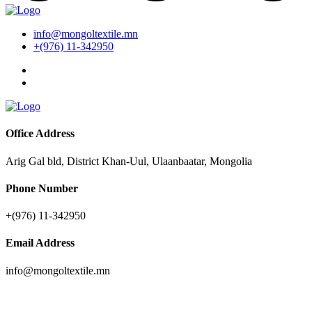
info@mongoltextile.mn
+(976) 11-342950
Office Address
Arig Gal bld, District Khan-Uul, Ulaanbaatar, Mongolia
Phone Number
+(976) 11-342950
Email Address
info@mongoltextile.mn
News