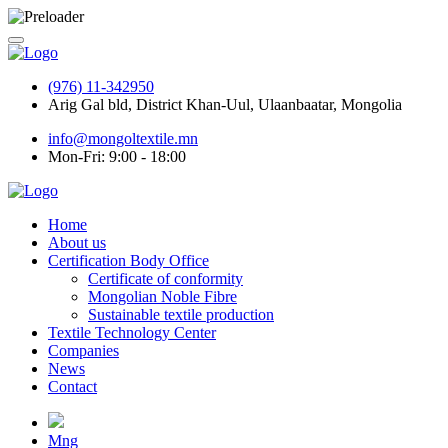
(976) 11-342950
Arig Gal bld, District Khan-Uul, Ulaanbaatar, Mongolia
info@mongoltextile.mn
Mon-Fri: 9:00 - 18:00
Home
About us
Certification Body Office
Certificate of conformity
Mongolian Noble Fibre
Sustainable textile production
Textile Technology Center
Companies
News
Contact
Mng