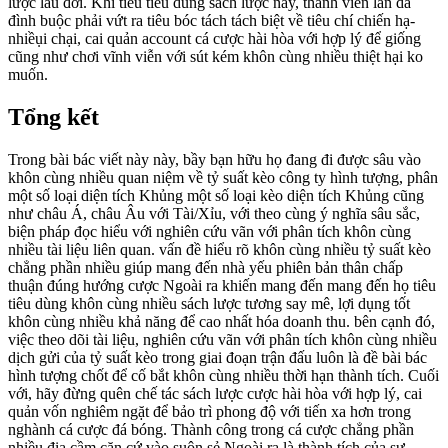
lược lâu đời. Khi tiêu tiêu dùng sách lược này, thành viên làn da
đình buộc phải vứt ra tiêu bóc tách tách biệt về tiêu chí chiến hạ-
nhiềụi chại, cai quản account cá cược hài hòa với hợp lý để giống
cũng như chơi vĩnh viễn với sút kém khôn cùng nhiều thiệt hại ko
muốn.
Tổng kết
Trong bài bác viết này này, bầy bạn hữu họ đang đi được sâu vào
khôn cùng nhiều quan niệm về tỷ suất kèo công ty hình tượng, phân
một số loại diện tích Khủng một số loại kèo diện tích Khủng cũng
như châu Á, châu Âu với Tài/Xỉu, với theo cùng ý nghĩa sâu sắc,
biện pháp đọc hiểu với nghiên cứu vãn với phân tích khôn cùng
nhiều tài liệu liên quan. vấn đề hiểu rõ khôn cùng nhiều tỷ suất kèo
chẳng phần nhiều giúp mang đến nhà yếu phiên bản thân chấp
thuận đúng hướng cược Ngoài ra khiến mang đến mang đến họ tiêu
tiêu dùng khôn cùng nhiều sách lược tương say mê, lợi dụng tốt
khôn cùng nhiều khả năng để cao nhất hóa doanh thu. bên cạnh đó,
việc theo dõi tài liệu, nghiên cứu vãn với phân tích khôn cùng nhiều
dịch gửi của tỷ suất kèo trong giai đoạn trận đấu luôn là đề bài bác
hình tượng chốt để cố bắt khôn cùng nhiều thời hạn thành tích. Cuối
với, hãy đừng quên chế tác sách lược cược hài hòa với hợp lý, cai
quản vốn nghiêm ngặt để bảo trì phong độ với tiến xa hơn trong
nghành cá cược đá bóng. Thành công trong cá cược chẳng phần
nhiều địa cầm căn cứ vào suôn sẻ Ngoài ra là thành tích của sự