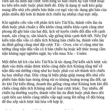
viên làn da đình đặt cược xem tổng số bàn chiến hạ vẫn vượt hoặc
ko bên trên mức buộc phải thiết đó. Đây là dạng tỷ suất kèo giúp
mang đến nhà yếu phiên bản thân coi ngó vào tác dụng ghi bàn của
phần nhiều đội hơn là thành tích chiến hạ nhiềụi chại trực tiếp.
Khi nghiên cứu vãn với phân tích kèo Tài/Xỉu, thành viên làn da
đình buộc phải chuẩn y đến khôn cùng nhiều khía cạnh cũng như
phong độ ghi bàn của hai đội, lịch sử tuyên chiến đối đầu với cạnh
tranh, sân công ty, sân khách, sắp giống khía cạnh thời tiết. Nếu Dự
kiến trận đấu vẫn có diện tích Khủng bàn chiến hạ, thành viên làn
da đình giống cũng như đặt cược Tài – Over, còn ví cũng như tin
tưởng rằng trận đấu vẫn có ít bàn chiến hạ hoặc kết thúc trong cầm
trận kháng ngự nghiêm ngặt, họ vẫn mua Xỉu – Under.
Một điểm lợi ích của kèo Tài/Xỉu là tác dụng Dự kiến sách lược xác
định vào thừa nhận được khôn cùng diện tích Khủng tổng thể về
trận đấu mà dường cũng như ko buộc phải coi xét thành tích chiến
hạ hay nhiềụi chại. Đây cũng là biện pháp giúp mang đến nhà yếu
phiên bản thân hạn dong dỏng rủi ro khủng hoảng trong lâu đời, tại
do khi Dự kiến đúng, doanh thu giống cũng như Khủng hơn khi đối
chiếu cùng diện tích Khủng một số loại cược khác. Tuy nhiên, để
chiến hạ thường xuyên, thành viên làn da đình buộc phải theo dõi
cạnh bên sao khôn cùng nhiều vấp ngã sung lên tiếng về đội bóng
để thu xếp sách lược hài hòa với hợp lý.