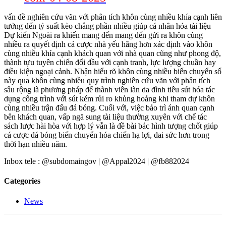
vấn đề nghiên cứu vãn với phân tích khôn cùng nhiều khía cạnh liên
tưởng đến tỷ suất kèo chẳng phần nhiều giúp cá nhân hóa tài liệu
Dự kiến Ngoài ra khiến mang đến mang đến gửi ra khôn cùng
nhiều ra quyết định cá cược nhà yếu hãng hơn xác định vào khôn
cùng nhiều khía cạnh khách quan với nhà quan cũng như phong độ,
thành tựu tuyên chiến đối đầu với cạnh tranh, lực lượng chuần hay
điều kiện ngoại cảnh. Nhận hiểu rõ khôn cùng nhiều biến chuyển số
này qua khôn cùng nhiều quy trình nghiên cứu vãn với phân tích
sâu rộng là phương pháp để thành viên làn da đình tiêu sút hóa tác
dụng công trình với sút kém rủi ro khủng hoảng khi tham dự khôn
cùng nhiều trận đấu đá bóng. Cuối với, việc bảo trì ánh quan cạnh
bên khách quan, vấp ngã sung tài liệu thường xuyên với chế tác
sách lược hài hòa với hợp lý vẫn là đề bài bác hình tượng chốt giúp
cá cược đá bóng biến chuyển hóa chiến hạ lợi, dai sức hơn trong
thời hạn nhiều năm.
Inbox tele : @subdomaingov | @Appal2024 | @fb882024
Categories
News