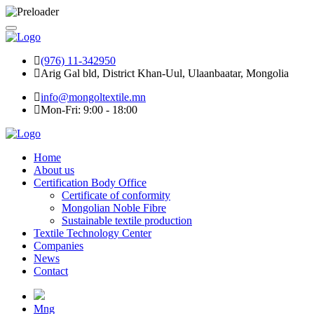
(976) 11-342950
Arig Gal bld, District Khan-Uul, Ulaanbaatar, Mongolia
info@mongoltextile.mn
Mon-Fri: 9:00 - 18:00
Home
About us
Certification Body Office
Certificate of conformity
Mongolian Noble Fibre
Sustainable textile production
Textile Technology Center
Companies
News
Contact
Mng