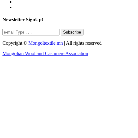
Newsletter SignUp!
Subscribe
Copyright ©
Mongoltextile.mn
| All rights reserved
Mongolian Wool and Cashmere Association