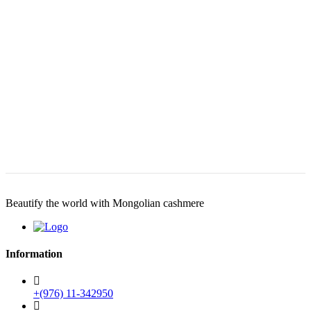
Beautify the world with Mongolian cashmere
Information
+(976) 11-342950