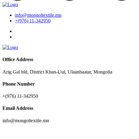
info@mongoltextile.mn
+(976) 11-342950
Office Address
Arig Gal bld, District Khan-Uul, Ulaanbaatar, Mongolia
Phone Number
+(976) 11-342950
Email Address
info@mongoltextile.mn
News