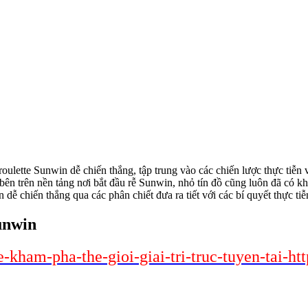
roulette Sunwin dễ chiến thắng, tập trung vào các chiến lược thực tiễn
 bên trên nền tảng nơi bắt đầu rễ Sunwin, nhỏ tín đồ cũng luôn đã có 
dễ chiến thắng qua các phân chiết đưa ra tiết với các bí quyết thực tiễ
unwin
de-kham-pha-the-gioi-giai-tri-truc-tuyen-tai-