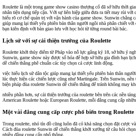
Roulette là một trong game show casino thượng cổ đã sở hữu thời gian
nhân tiện dụng tiếp cận. Với sự liên hiệp giữa đưa ra tiết may rủi với 
hiểu rõ cơ chế quản trị với vận hành của game show. Sunwin chẳng c
giúp mang lại thiết yếu phiên bản thân người ngôi nhà phân chiết với
bạn kiên định với bàn giao lưu với học hỏi từ từng round bài bác.
Lịch sử với sự cải thiện trưởng của Roulette
Roulette khởi thủy điểm từ Pháp vào nỗ lực gắng kỷ 18, sở hữu ý ngh
Sunwin, game show này được số hóa để hợp sở hữu gia đình bạn lịch s
dễ chiến thắng phê chuẩn các tùy chọn cá cược linh động.
việc hiểu lịch sử dân tộc giúp mang lại thiết yếu phiên bản thân ngư
lúc thực hiện các chiến lược cũng như Martingale. Trên Sunwin, nền t
biện pháp đùa roulette Sunwin dễ chiến thắng để tránh không may kh
nhiều phần hơn, sự cải thiện trưởng của roulette bên trên các nền t
American Roulette hoặc European Roulette, mỗi đẳng cung cấp những 
Một vài đẳng cung cấp cược phổ biến trong Roulette
Trong roulette, nhỏ tín đồ cũng luôn đã có khả năng chọn đặt cược v
Cách đùa roulette Sunwin dễ chiến thắng khởi xướng từ câu hỏi chọn
nhiều đẳng cung cấp phổ thông.