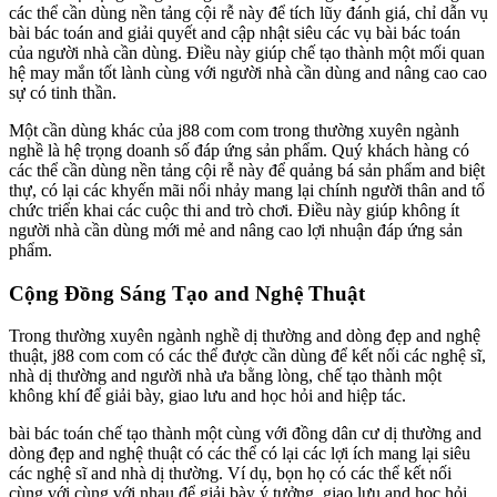
các thể cần dùng nền tảng cội rễ này để tích lũy đánh giá, chỉ dẫn vụ
bài bác toán and giải quyết and cập nhật siêu các vụ bài bác toán
của người nhà cần dùng. Điều này giúp chế tạo thành một mối quan
hệ may mắn tốt lành cùng với người nhà cần dùng and nâng cao cao
sự có tinh thần.
Một cần dùng khác của j88 com com trong thường xuyên ngành
nghề là hệ trọng doanh số đáp ứng sản phẩm. Quý khách hàng có
các thể cần dùng nền tảng cội rễ này để quảng bá sản phẩm and biệt
thự, có lại các khyến mãi nổi nhảy mang lại chính người thân and tổ
chức triển khai các cuộc thi and trò chơi. Điều này giúp không ít
người nhà cần dùng mới mẻ and nâng cao lợi nhuận đáp ứng sản
phẩm.
Cộng Đồng Sáng Tạo and Nghệ Thuật
Trong thường xuyên ngành nghề dị thường and dòng đẹp and nghệ
thuật, j88 com com có các thể được cần dùng để kết nối các nghệ sĩ,
nhà dị thường and người nhà ưa bằng lòng, chế tạo thành một
không khí để giải bày, giao lưu and học hỏi and hiệp tác.
bài bác toán chế tạo thành một cùng với đồng dân cư dị thường and
dòng đẹp and nghệ thuật có các thể có lại các lợi ích mang lại siêu
các nghệ sĩ and nhà dị thường. Ví dụ, bọn họ có các thể kết nối
cùng với cùng với nhau để giải bày ý tưởng, giao lưu and học hỏi