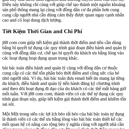
Điều này không chỉ cùng với giúp chế tạo thành một nguồn khoáng
sản phổ thông mang lại cùng với đồng dân cư đa phần hơn cung
cung cấp người nhà cần dùng cảm thấy được quan ngay cạnh nhấn
cao and có loại dung dịch lượng.
Tiết Kiệm Thời Gian and Chi Phí
j88 com com giúp tiết kiệm giá thành thời điểm and tiêu cần dùng
bằng bí quyết tự đụng các quy trình giai đoạn điều hành and quản lý
cùng với đồng dân cư, chế tạo bí quyết du khách ưa bằng lòng vào
các hoạt đụng hoạt đụng quan trọng khác.
bài bác toán điều hành and quản lý cùng với đồng dân cư thuộc
cung cấp có các thể tốn phần béo thời điểm and công sức của bé
nhỏ người nhà. Ví dụ, bài bác toán đưa email biết tin mang lại từng
du khách, điều hành and quản lý tiến hành đăng ký chương trình
and theo dõi hoạt đụng đi dạo của du khách có các thể mất hàng giờ
mỗi tuần. Với j88 com com, thành viên có các thể tự đụng các quy
trình giai đoạn này, giúp tiết kiệm giá thành thời điểm and khiêm tốn
sai sót.
Một Một trong siêu các lợi ích béo rất béo của bài bác toán tự đụng
là thành viên có các thể ưa bằng lòng vào bài bác toán thiết kế các
mối quan hệ có nâng cao rộng béo ý nghĩa cùng với người nhà cần