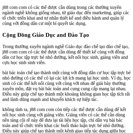
j88 com com có các thể được cần dùng trong các thường xuyên
ngành nghề không giống nhau, từ giáo dục đến marketing, giúp các
tổ chức triển khai and tư nhân thiết kế and điều hành and quản lý
cùng với đồng dân cư một bí quyết tác dụng.
Cộng Đồng Giáo Dục and Đào Tạo
Trong thường xuyên ngành nghề Giáo dục đào chế tạo đào chế tạo,
j88 com com có các thể được cần dùng để thiết kế cùng với đồng
dân cư học tập trực bé nhỏ đường, kết nối học sinh, giảng viên and
cựu học sinh sinh viên.
bài bác toán chế tạo thành một cùng với đồng dân cư học tập trực bé
nhỏ đường có các thể có lại các lợi ích mang lại học sinh. Ví dụ, học
sinh có các thể kết nối cùng với cùng với nhau để giải bày thường
xuyên môn, đặt vụ bài bác toán and cung cung cấp mang lại nhau.
Điều này giúp chế tạo thành một khoảng không gian học tập tích rất
and lành dũng mạnh and khuyến khích sự hiệp tác.
không tính ra, j88 com com còn tiếp các thể được cần dùng để kết
nối học sinh cùng với giảng viên. Giảng viên có các thể cần dùng
nền tảng cội rễ này để đưa lại tài liệu học tập, chỉ dẫn vụ bài bác
toán and tổ chức triển khai các buổi thảo luận trực bé nhỏ đường.
Điều này giúp chế tạo thành một kênh giao tiếp tác dụng giữa học