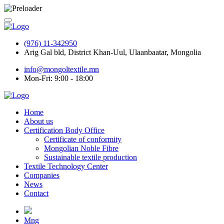
(976) 11-342950
Arig Gal bld, District Khan-Uul, Ulaanbaatar, Mongolia
info@mongoltextile.mn
Mon-Fri: 9:00 - 18:00
Home
About us
Certification Body Office
Certificate of conformity
Mongolian Noble Fibre
Sustainable textile production
Textile Technology Center
Companies
News
Contact
Mng