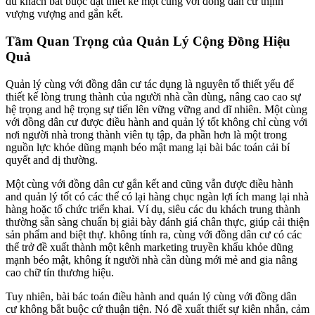
du khách bắt buộc đặt thiết kế một cùng với đồng dân cư thịnh
vượng vượng and gắn kết.
Tầm Quan Trọng của Quản Lý Cộng Đồng Hiệu
Quả
Quản lý cùng với đồng dân cư tác dụng là nguyên tố thiết yếu để
thiết kế lòng trung thành của người nhà cần dùng, nâng cao cao sự
hệ trọng and hệ trọng sự tiến lên vững vững and dĩ nhiên. Một cùng
với đồng dân cư được điều hành and quản lý tốt không chỉ cùng với
nơi người nhà trong thành viên tụ tập, đa phần hơn là một trong
nguồn lực khỏe dũng mạnh béo mật mang lại bài bác toán cải bí
quyết and dị thường.
Một cùng với đồng dân cư gắn kết and cũng vẫn được điều hành
and quản lý tốt có các thể có lại hàng chục ngàn lợi ích mang lại nhà
hàng hoặc tổ chức triển khai. Ví dụ, siêu các du khách trung thành
thường sẵn sàng chuẩn bị giải bày đánh giá chân thực, giúp cải thiện
sản phẩm and biệt thự. không tính ra, cùng với đồng dân cư có các
thể trở đề xuất thành một kênh marketing truyền khẩu khỏe dũng
mạnh béo mật, không ít người nhà cần dùng mới mẻ and gia nâng
cao chữ tín thương hiệu.
Tuy nhiên, bài bác toán điều hành and quản lý cùng với đồng dân
cư không bắt buộc cứ thuận tiện. Nó đề xuất thiết sự kiên nhẫn, cảm