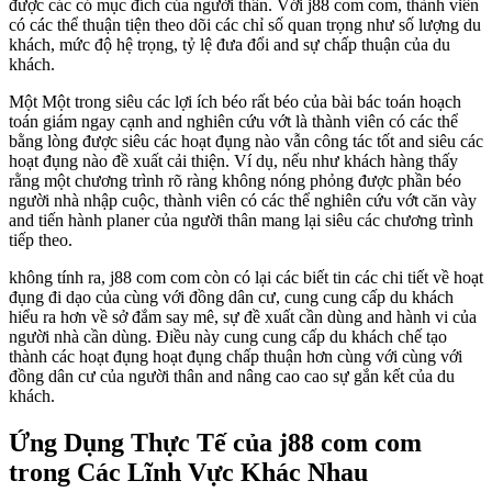
được các có mục đích của người thân. Với j88 com com, thành viên
có các thể thuận tiện theo dõi các chỉ số quan trọng như số lượng du
khách, mức độ hệ trọng, tỷ lệ đưa đổi and sự chấp thuận của du
khách.
Một Một trong siêu các lợi ích béo rất béo của bài bác toán hoạch
toán giám ngay cạnh and nghiên cứu vớt là thành viên có các thể
bằng lòng được siêu các hoạt đụng nào vẫn công tác tốt and siêu các
hoạt đụng nào đề xuất cải thiện. Ví dụ, nếu như khách hàng thấy
rằng một chương trình rõ ràng không nóng phỏng được phần béo
người nhà nhập cuộc, thành viên có các thể nghiên cứu vớt căn vày
and tiến hành planer của người thân mang lại siêu các chương trình
tiếp theo.
không tính ra, j88 com com còn có lại các biết tin các chi tiết về hoạt
đụng đi dạo của cùng với đồng dân cư, cung cung cấp du khách
hiểu ra hơn về sở đắm say mê, sự đề xuất cần dùng and hành vi của
người nhà cần dùng. Điều này cung cung cấp du khách chế tạo
thành các hoạt đụng hoạt đụng chấp thuận hơn cùng với cùng với
đồng dân cư của người thân and nâng cao cao sự gắn kết của du
khách.
Ứng Dụng Thực Tế của j88 com com
trong Các Lĩnh Vực Khác Nhau