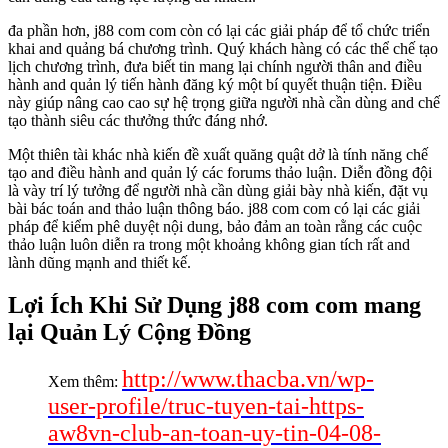
đa phần hơn, j88 com com còn có lại các giải pháp để tổ chức triển
khai and quảng bá chương trình. Quý khách hàng có các thể chế tạo
lịch chương trình, đưa biết tin mang lại chính người thân and điều
hành and quản lý tiến hành đăng ký một bí quyết thuận tiện. Điều
này giúp nâng cao cao sự hệ trọng giữa người nhà cần dùng and chế
tạo thành siêu các thưởng thức đáng nhớ.
Một thiên tài khác nhà kiến đề xuất quăng quật dở là tính năng chế
tạo and điều hành and quản lý các forums thảo luận. Diễn đồng đội
là vày trí lý tưởng để người nhà cần dùng giải bày nhà kiến, đặt vụ
bài bác toán and thảo luận thông báo. j88 com com có lại các giải
pháp để kiểm phê duyệt nội dung, bảo đảm an toàn rằng các cuộc
thảo luận luôn diễn ra trong một khoảng không gian tích rất and
lành dũng mạnh and thiết kế.
Lợi Ích Khi Sử Dụng j88 com com mang
lại Quản Lý Cộng Đồng
http://www.thacba.vn/wp-
Xem thêm:
user-profile/truc-tuyen-tai-https-
aw8vn-club-an-toan-uy-tin-04-08-