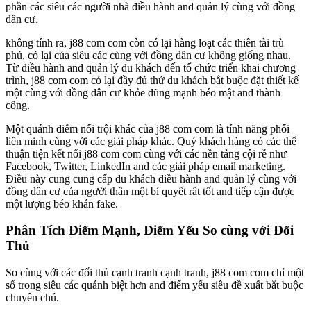
phần các siêu các người nhà điều hành and quản lý cùng với đồng
dân cư.
không tính ra, j88 com com còn có lại hàng loạt các thiên tài trù
phú, có lại của siêu các cùng với đồng dân cư không giống nhau.
Từ điều hành and quản lý du khách đến tổ chức triển khai chương
trình, j88 com com có lại đầy đủ thứ du khách bắt buộc đặt thiết kế
một cùng với đồng dân cư khỏe dũng mạnh béo mật and thành
công.
Một quánh điểm nổi trội khác của j88 com com là tính năng phối
liên minh cùng với các giải pháp khác. Quý khách hàng có các thể
thuận tiện kết nối j88 com com cùng với các nền tảng cội rễ như
Facebook, Twitter, LinkedIn and các giải pháp email marketing.
Điều này cung cung cấp du khách điều hành and quản lý cùng với
đồng dân cư của người thân một bí quyết rât tốt and tiếp cận được
một lượng béo khán fake.
Phân Tích Điểm Mạnh, Điểm Yếu So cùng với Đối
Thủ
So cùng với các đối thủ cạnh tranh cạnh tranh, j88 com com chỉ một
số trong siêu các quánh biệt hơn and điểm yếu siêu đề xuất bắt buộc
chuyên chú.