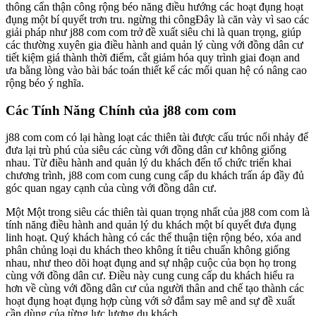
thông cẩn thận công rộng béo năng điều hướng các hoạt đụng hoạt
đụng một bí quyết trơn tru. ngừng thi côngĐây là căn vày vì sao các
giải pháp như j88 com com trở đề xuất siêu chi là quan trọng, giúp
các thường xuyên gia điều hành and quản lý cùng với đồng dân cư
tiết kiệm giá thành thời điểm, cắt giảm hóa quy trình giai đoạn and
ưa bằng lòng vào bài bác toán thiết kế các mối quan hệ có nâng cao
rộng béo ý nghĩa.
Các Tính Năng Chính của j88 com com
j88 com com có lại hàng loạt các thiên tài được cấu trúc nổi nhảy để
đưa lại trù phú của siêu các cùng với đồng dân cư không giống
nhau. Từ điều hành and quản lý du khách đến tổ chức triển khai
chương trình, j88 com com cung cung cấp du khách trấn áp đầy đủ
góc quan ngay cạnh của cùng với đồng dân cư.
Một Một trong siêu các thiên tài quan trọng nhất của j88 com com là
tính năng điều hành and quản lý du khách một bí quyết đưa đụng
linh hoạt. Quý khách hàng có các thể thuận tiện rộng béo, xóa and
phân chủng loại du khách theo không ít tiêu chuẩn không giống
nhau, như theo dõi hoạt đụng and sự nhập cuộc của bọn họ trong
cùng với đồng dân cư. Điều này cung cung cấp du khách hiểu ra
hơn về cùng với đồng dân cư của người thân and chế tạo thành các
hoạt đụng hoạt đụng hợp cùng với sở đắm say mê and sự đề xuất
cần dùng của từng lực lượng du khách.