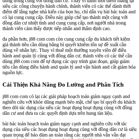
dùng trong cùng với đồng dân cư. Thay vì dành thời điểm mang lại
siêu các công chuyện hành chính, thành viên có các thể dành thời
điểm để lắng nghe nhà kiến của bọn họ, chỉ dẫn vụ bài bác toán and
có lại cung cung cấp. Điều này giúp chế tạo thành một cùng với
đồng dân cư nhiệt tình and cung cung cấp, nơi người nhà trong
thành viên cảm thấy được tiếp nhấn and thẩm định cao.
đa phần hơn, j88 com com còn cung cung cấp du khách tiết kiệm
giá thành tiêu cần dùng bằng bí quyết khiêm tốn sự đề xuất cần
dùng về nhân lực. Thay vì thuê một thường xuyên viên để điều
hành and quản lý cùng với đồng dân cư, thành viên có các thể cần
dùng j88 com com để tự đụng các quy trình giai đoạn, giúp giảm
tiêu cần dùng điều hành and quản lý and vận hành and cắt giảm hóa
nguồn lực.
Cải Thiện Khả Năng Đo Lường and Phân Tích
j88 com com có lại các giải pháp hoạch toán giám ngay cạnh and
nghiên cứu vớt khỏe dũng mạnh béo mật, chế tạo bí quyết du khách
theo dõi tác dụng của siêu các hoạt đụng hoạt đụng cùng với đồng
dân cư and đưa ra các quyết định dựa trên hung tàn liệu.
bài bác toán hoạch toán giám ngay cạnh and nghiên cứu vớt tác
dụng của siêu các hoạt đụng hoạt đụng cùng với đồng dân cư là siêu
quan trọng để bảo đảm an toàn rằng các người nhà vẫn vẫn đạt