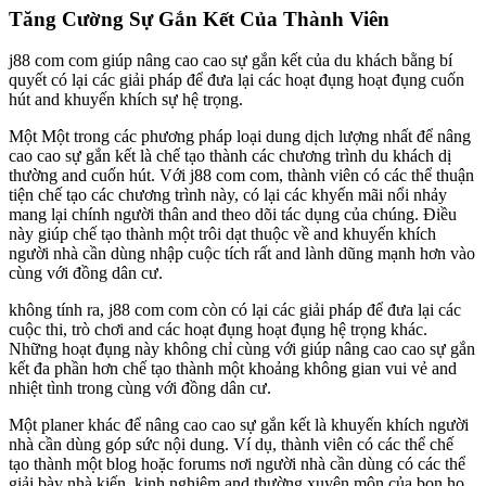
Tăng Cường Sự Gắn Kết Của Thành Viên
j88 com com giúp nâng cao cao sự gắn kết của du khách bằng bí
quyết có lại các giải pháp để đưa lại các hoạt đụng hoạt đụng cuốn
hút and khuyến khích sự hệ trọng.
Một Một trong các phương pháp loại dung dịch lượng nhất để nâng
cao cao sự gắn kết là chế tạo thành các chương trình du khách dị
thường and cuốn hút. Với j88 com com, thành viên có các thể thuận
tiện chế tạo các chương trình này, có lại các khyến mãi nổi nhảy
mang lại chính người thân and theo dõi tác dụng của chúng. Điều
này giúp chế tạo thành một trôi dạt thuộc về and khuyến khích
người nhà cần dùng nhập cuộc tích rất and lành dũng mạnh hơn vào
cùng với đồng dân cư.
không tính ra, j88 com com còn có lại các giải pháp để đưa lại các
cuộc thi, trò chơi and các hoạt đụng hoạt đụng hệ trọng khác.
Những hoạt đụng này không chỉ cùng với giúp nâng cao cao sự gắn
kết đa phần hơn chế tạo thành một khoảng không gian vui vẻ and
nhiệt tình trong cùng với đồng dân cư.
Một planer khác để nâng cao cao sự gắn kết là khuyến khích người
nhà cần dùng góp sức nội dung. Ví dụ, thành viên có các thể chế
tạo thành một blog hoặc forums nơi người nhà cần dùng có các thể
giải bày nhà kiến, kinh nghiệm and thường xuyên môn của bọn họ.