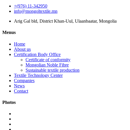
+(976) 11-342950
info@mongoltextile.mn
Arig Gal bld, District Khan-Uul, Ulaanbaatar, Mongolia
Menus
Home
About us
Certification Body Office
Certificate of conformity
Mongolian Noble Fibre
Sustainable textile production
Textile Technology Center
Companies
News
Contact
Photos