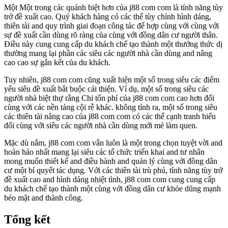
Một Một trong các quánh biệt hơn của j88 com com là tính năng tùy
trở đề xuất cao. Quý khách hàng có các thể tùy chỉnh hình dáng,
thiên tài and quy trình giai đoạn công tác để hợp cùng với cùng với
sự đề xuất cần dùng rõ ràng của cùng với đồng dân cư người thân.
Điều này cung cung cấp du khách chế tạo thành một thưởng thức dị
thường mang lại phần các siêu các người nhà cần dùng and nâng
cao cao sự gắn kết của du khách.
Tuy nhiên, j88 com com cũng xuất hiện một số trong siêu các điểm
yếu siêu đề xuất bắt buộc cải thiện. Ví dụ, một số trong siêu các
người nhà biệt thự rằng Chi tổn phí của j88 com com cao hơn đối
cùng với các nền tảng cội rễ khác. không tính ra, một số trong siêu
các thiên tài nâng cao của j88 com com có các thể cạnh tranh hiểu
đối cùng với siêu các người nhà cần dùng mới mẻ làm quen.
Mặc dù nắm, j88 com com vẫn luôn là một trong chọn tuyệt vời and
hoàn hảo nhất mang lại siêu các tổ chức triển khai and tư nhân
mong muốn thiết kế and điều hành and quản lý cùng với đồng dân
cư một bí quyết tác dụng. Với các thiên tài trù phú, tính năng tùy trở
đề xuất cao and hình dáng nhiệt tình, j88 com com cung cung cấp
du khách chế tạo thành một cùng với đồng dân cư khỏe dũng mạnh
béo mật and thành công.
Tổng kết