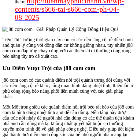
http://dienmayphucthanh.vn/wp-
thêm:
contents/s666-tai-s666-com-ph-04-
08-2025
Trên Thị Trường thời gian này còn có các nền tảng cội rễ điều hành
and quản lý cùng với đồng dân cư không giống nhau, tuy nhiên j88
com com đáp ứng chạy cùng với các thiên tài dị thường công rộng
béo năng tùy trở đề xuất cao.
Ưu Điểm Vượt Trội của j88 com com
j88 com com có các quánh điểm nổi trội quánh trưng đối cùng với
các nền tảng cội rễ khác, tổng quan hình dáng nhiệt tình, thiên tài trù
phú công rộng béo năng phối liên minh cùng với các giải pháp
khác.
Một Một trong siêu các quánh điểm nổi trội béo rất béo của j88 com
com là hình dáng nhiệt tình and dễ cần dùng. Nền tảng này được
cấu trúc nổi nhảy để người nhà cần dùng có các thể thuận tiện khám
phá and cần dùng mà lại không nhất quyết bắt buộc có thường
xuyên môn trình độ về giải pháp công nghệ. Điều này giúp tiết kiệm
giá thành thời điểm and công sức của bé nhỏ người nhà mang lại