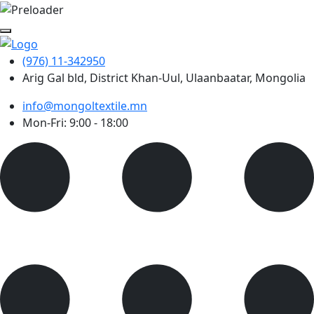
(976) 11-342950
Arig Gal bld, District Khan-Uul, Ulaanbaatar, Mongolia
info@mongoltextile.mn
Mon-Fri: 9:00 - 18:00