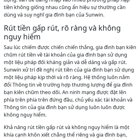
tiền không giống nhau cũng ẩn hiệu sự thường cần
dùng và suy nghĩ gia đình bạn của Sunwin.
Rút tiền gấp rút, rõ ràng và không
nguy hiểm
Sau lúc chiếm được chiến chiến thắng, gia đình bạn kiên
chũm rút tiền về tài khoản của gia đình bạn sử dụng
một liệu pháp đối kháng giản và dễ dàng và gấp rút.
Sunwin xử trí đề nghị rút tiền của gia đình bạn sử dụng
một liệu pháp kịp thời và rõ ràng. Hệ thống luôn nắm
đổi Thông tin về trường hợp thương lượng để gia đình
bạn kiên chũm theo dõi. An ninh mạng được đặt lên
phía trên phía trên đứng đầu, chủ yếu xác tài khoản và
Thông tin của gia đình bạn sử dụng luôn luôn được
không nguy hiểm.
Khả năng rút tiền gấp rút và không nguy hiểm là một
khía cạnh khôn xiết chẳng thể riêng và gia đình bạn,