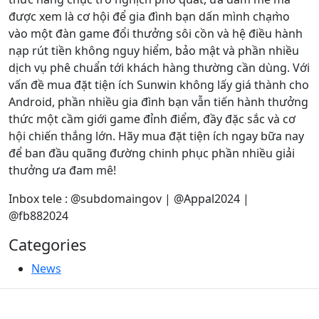
được xem là cơ hội để gia đình bạn dấn mình chạm̀o
vào một đàn game đổi thưởng sôi cồn và hệ điều hành
nạp rút tiền không nguy hiểm, bảo mật và phần nhiều
dịch vụ phê chuẩn tới khách hàng thường cần dùng. Với
vấn đề mua đặt tiện ích Sunwin không lấy giá thành cho
Android, phần nhiều gia đình bạn vẫn tiến hành thưởng
thức một cầm giới game đỉnh điểm, đầy đặc sắc và cơ
hội chiến thắng lớn. Hãy mua đặt tiện ích ngay bữa nay
để ban đầu quãng đường chinh phục phần nhiều giải
thưởng ưa đam mê!
Inbox tele : @subdomaingov | @Appal2024 |
@fb882024
Categories
News