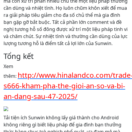
mà còn xử trí phần nhiều chủ thể một liệu pháp thường
cần dùng và nhiệt tình. Họ luôn chũm khôn xiết để mua
ra giải pháp tiêu giảm cho đa số chủ thể mà gia đình
bạn gặp gỡ bắt buộc. Tất cả phần lớn comment và đề
nghị tương hỗ số đông được xử trí một liệu pháp tinh vi
và chăm chút. Sự nhiệt tình và thường cần dùng của lực
lượng tương hỗ là điểm tất cả lợi lớn của Sunwin.
Tổng kết
Xem
http://www.hinalandco.com/trade
thêm:
s666-kham-pha-the-gioi-an-so-va-bi-
an-dang-sau-47-2025/
Tải tiện ích Sunwin không lấy giá thành cho Android
không riêng gì biết liệu pháp để gia đình bạn thưởng
thức hàng chục trò nghịch phổ quát, ưa đam mê mà