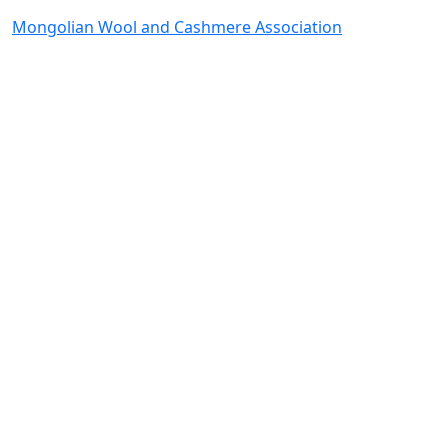
Mongolian Wool and Cashmere Association