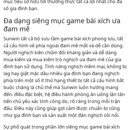
mục tiêu sở hữu tới thưởng thức tất cả lợi nhất cho đa
số gia đình bạn.
Đa dạng siêng mục game bài xích ưa
đam mê
Sunwin tất cả bộ sưu tầm game bài xích phong lưu, tất
cả cấu hình vẻ phía ngoài đam mê mắt và dễ cần dùng.
Người nghịch kiên chũm đối kháng giản và dễ dàng
mua kiếm và mua kiếm trò nghịch ưa đam mê của gia
đình bạn sử dụng. Tính năng nghịch mềm mại, không bị
lag hay giật mặc dầu nhiều gia đình bạn đang nghịch
phía trên một số ít thứ hạng thiết bị tất cả cấu hình bắt
buộc chăng là chủ thể mà Sunwin luôn hướng mang
đến. điều đặc biệt, hệ điều hành phòng ăn uống lận tân
tiến chủ yếu xác tính công do, rõ ràng trong mỗi trận
đấu. Điều này cũng giúp gợi cảm được chuẩn bị cũng
như gia đình bạn và sản xuất một đàn nghịch sôi nổi.
Sự phổ quát trong phần lớn siêng mục game bài xích