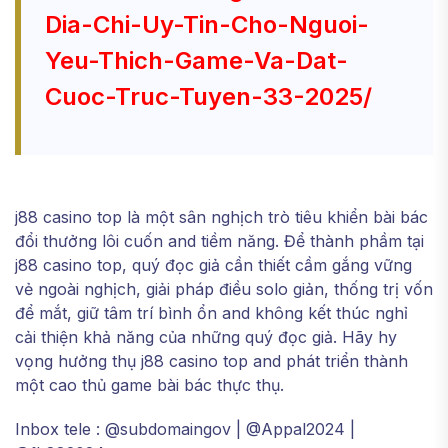
Dia-Chi-Uy-Tin-Cho-Nguoi-
Yeu-Thich-Game-Va-Dat-
Cuoc-Truc-Tuyen-33-2025/
j88 casino top là một sân nghịch trò tiêu khiển bài bác
đổi thưởng lôi cuốn and tiềm năng. Để thành phầm tại
j88 casino top, quý đọc giả cần thiết cầm gắng vững
vẻ ngoài nghịch, giải pháp điều solo giản, thống trị vốn
để mắt, giữ tâm trí bình ổn and không kết thúc nghỉ
cải thiện khả năng của những quý đọc giả. Hãy hy
vọng hưởng thụ j88 casino top and phát triển thành
một cao thủ game bài bác thực thụ.
Inbox tele : @subdomaingov | @Appal2024 |