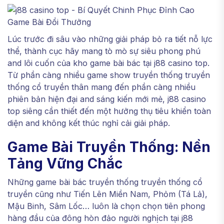
Lúc trước đi sâu vào những giải pháp bỏ ra tiết nỗ lực
thể, thành cục hãy mang tò mò sự siêu phong phú
and lôi cuốn của kho game bài bác tại j88 casino top.
Từ phần càng nhiều game show truyền thống truyền
thống cổ truyền thân mang đến phần càng nhiều
phiên bản hiện đại and sáng kiến mới mẻ, j88 casino
top siêng cần thiết đến một hưởng thụ tiêu khiển toàn
diện and không kết thúc nghỉ cải giải pháp.
Game Bài Truyền Thống: Nền
Tảng Vững Chắc
Những game bài bác truyền thống truyền thống cổ
truyền cũng như Tiến Lên Miền Nam, Phỏm (Tá Lả),
Mậu Binh, Sâm Lốc… luôn là chọn chọn tiên phong
hàng đầu của đông hòn đảo người nghịch tại j88