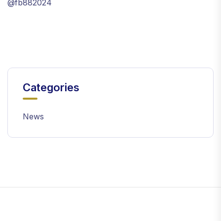
@fb882024
Categories
News