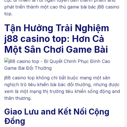
phát triển thành một cao thủ game bài bác j88 casino
top.
Tận Hưởng Trải Nghiệm
j88 casino top: Hơn Cả
Một Sân Chơi Game Bài
j88 casino top không chỉ bắt buộc mang một sân
nghịch trò tiêu khiển bài bác đổi thưởng, nhưng được
xem là một mạng thị trường tiêu khiển sống động and
thân thương.
Giao Lưu and Kết Nối Cộng
Đồng