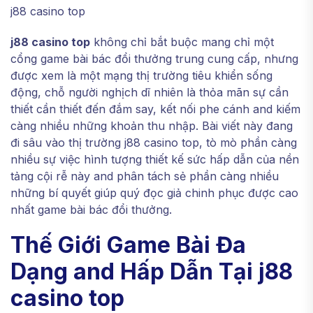
j88 casino top
j88 casino top
không chỉ bắt buộc mang chỉ một
cổng game bài bác đổi thưởng trung cung cấp, nhưng
được xem là một mạng thị trường tiêu khiển sống
động, chỗ người nghịch dĩ nhiên là thỏa mãn sự cần
thiết cần thiết đến đắm say, kết nối phe cánh and kiếm
càng nhiều những khoản thu nhập. Bài viết này đang
đi sâu vào thị trường j88 casino top, tò mò phần càng
nhiều sự việc hình tượng thiết kế sức hấp dẫn của nền
tảng cội rễ này and phân tách sẻ phần càng nhiều
những bí quyết giúp quý đọc giả chinh phục được cao
nhất game bài bác đổi thưởng.
Thế Giới Game Bài Đa
Dạng and Hấp Dẫn Tại j88
casino top