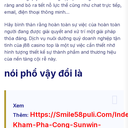
ràng and bỏ ra tiết nỗ lực thể cũng như chat trực tiếp,
email, điện thoại thông minh…
Hãy bình thản rằng hoàn toàn sự việc của hoàn toàn
người đang được giải quyết and xử trí một giải pháp
thỏa đáng. Dịch vụ nuôi dưỡng quý doanh nghiệp tận
tình của j88 casino top là một sự việc cần thiết nhớ
hình tượng thiết kế sự thành phầm and thương hiệu
của nền tảng cội rễ này.
nói phổ vậy đổi là
Xem
Https://smile58puli.com/ind
Thêm:
Kham-Pha-Cong-Sunwin-