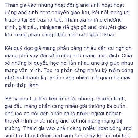
Tham gia vào những hoạt động and sinh hoạt hoạt
động and sinh hoạt chuyển giao lưu, kết nối mạng thị
trường tại j88 casino top. Tham gia những chương
trình, giải đấu, minigame để gặp gỡ and chuyển giao
lưu mang phần càng nhiều dân cư nghịch khác.
Kết quý đọc giả mang phần càng nhiều dân cư nghịch
mang phổ vậy đổi sở trường and mang mục đích. Chia
sẻ những bí quyết, học hỏi lẫn nhau and trợ giúp nhau
mang văn minh. Tạo ra phần càng nhiều kỷ niệm đáng
nhớ and thành lập phần càng nhiều mối quan hệ may
mắn thấp lành.
j88 casino top liên tiếp tổ chức những chương trình,
giải đấu mang phần càng nhiều giải thưởng lôi cuốn,
chế tạo cơ hội đến phần càng nhiều người nghịch
thuyết trình chức năng and kết nối mang mạng thị
trường. Tham gia vào phần càng nhiều hoạt động and
sinh hoạt hoạt động and sinh hoạt này không chỉ bắt