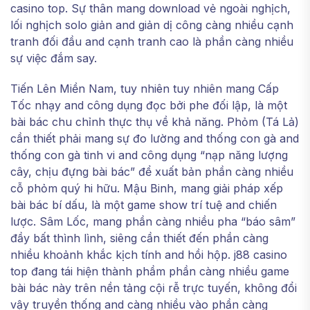
casino top. Sự thân mang download vẻ ngoài nghịch,
lối nghịch solo giản and giản dị công càng nhiều cạnh
tranh đối đầu and cạnh tranh cao là phần càng nhiều
sự việc đắm say.
Tiến Lên Miền Nam, tuy nhiên tuy nhiên mang Cấp
Tốc nhạy and công dụng đọc bởi phe đối lập, là một
bài bác chu chỉnh thực thụ về khả năng. Phỏm (Tá Lả)
cần thiết phải mang sự đo lường and thống con gà and
thống con gà tinh vi and công dụng “nạp năng lượng
cây, chịu đựng bài bác” để xuất bản phần càng nhiều
cỗ phỏm quý hi hữu. Mậu Binh, mang giải pháp xếp
bài bác bí dấu, là một game show trí tuệ and chiến
lược. Sâm Lốc, mang phần càng nhiều pha “báo sâm”
đầy bất thình lình, siêng cần thiết đến phần càng
nhiều khoảnh khắc kịch tính and hồi hộp. j88 casino
top đang tái hiện thành phầm phần càng nhiều game
bài bác này trên nền tảng cội rễ trực tuyến, không đổi
vậy truyền thống and càng nhiều vào phần càng