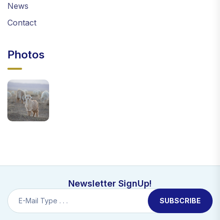
News
Contact
Photos
Newsletter SignUp!
SUBSCRIBE