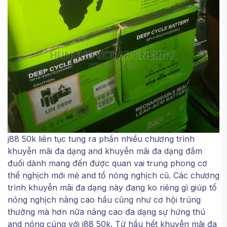
j88 50k liên tục tung ra phần nhiều chương trình
khuyễn mãi đa dạng and khuyễn mãi đa dạng đắm
đuối dành mang đến được quan vai trung phong cơ
thể nghịch mới mẻ and tổ nóng nghịch cũ. Các chương
trình khuyễn mãi đa dạng này đang ko riêng gì giúp tổ
nóng nghịch nâng cao hầu cũng như cơ hội trúng
thưởng mà hơn nữa nâng cao đa dạng sự hứng thú
and nóng cúng với j88 50k. Từ hầu hết khuyễn mãi đa