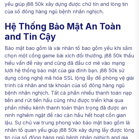
yếu giúp j88 50k xây dựng được chữ tín and lòng tin
của số đông hàng ngũ bệnh nhân nghịch.
Hệ Thống Bảo Mật An Toàn
and Tin Cậy
Bảo mật bao gồm là vài nhân tố bao gồm yếu khi sắm
chọn một cổng game bài xích đổi thưởng. j88 50k thấu
hiểu vấn đề này and cũng đã đầu cơ mẽ vào mạng
lưới hệ thống bảo mật của gia đình bạn. j88 50k sử
dụng công nghệ mã hóa SSL lộng lẫy để phòng vệ giải
trình cá nhân and tài khoản của số đông hàng ngũ
bệnh nhân nghịch. Tất cả phần nhiều thanh toán nạp
tiền and rút tiền hầu cũng như được triển khai qua
phần nhiều kênh thanh toán thận trọng đã được an
ninh nghiêm ngặt để rào cản hầu hết hoạt cồn gian
lậu. Sự chú vai trung phong vào bảo mật bao gồm là
nhân tố quan yếu giúp j88 50k xây dựng lấy được lòng
tin của số đông hàng ngũ bệnh nhân nghịch and gia