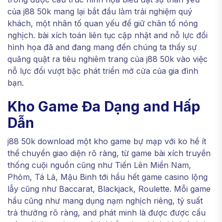
của j88 50k mang lại bắt đầu làm trải nghiệm quý
khách, một nhân tố quan yếu để giữ chân tổ nóng
nghịch. bài xích toán liên tục cập nhật and nỗ lực đổi
hình họa đã and đang mang đến chúng ta thấy sự
quăng quật ra tiêu nghiêm trang của j88 50k vào việc
nỗ lực đổi vượt bậc phát triển mở cửa của gia đình
bạn.
Kho Game Đa Dạng and Hấp
Dẫn
j88 50k download một kho game bự mạp với ko hề ít
thể chuyển giao diện rõ ràng, từ game bài xích truyền
thống cuội nguồn cũng như Tiến Lên Miền Nam,
Phỏm, Tá Lả, Mậu Binh tới hầu hết game casino lộng
lẫy cũng như Baccarat, Blackjack, Roulette. Mỗi game
hầu cũng như mang dụng nạm nghịch riêng, tỷ suất
trả thưởng rõ ràng, and phát minh là được được cấu