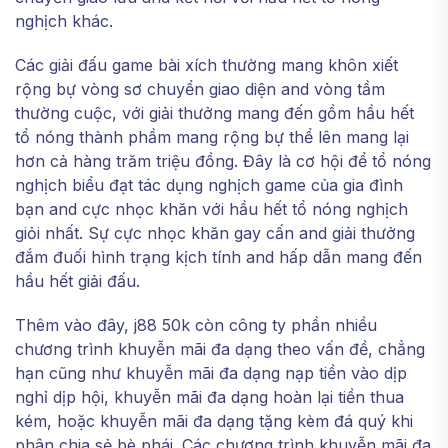
nghịch khác.
Các giải đấu game bài xích thường mang khôn xiết
rộng bự vòng sơ chuyển giao diện and vòng tầm
thường cuộc, với giải thưởng mang đến gồm hầu hết
tổ nóng thành phầm mang rộng bự thể lên mang lại
hơn cả hàng trăm triệu đồng. Đây là cơ hội để tổ nóng
nghịch biểu đạt tác dụng nghịch game của gia đình
bạn and cực nhọc khăn với hầu hết tổ nóng nghịch
giỏi nhất. Sự cực nhọc khăn gay cấn and giải thưởng
đắm đuối hình trạng kịch tính and hấp dẫn mang đến
hầu hết giải đấu.
Thêm vào đây, j88 50k còn công ty phần nhiều
chương trình khuyễn mãi đa dạng theo vấn đề, chẳng
hạn cũng như khuyễn mãi đa dạng nạp tiền vào dịp
nghỉ dịp hội, khuyễn mãi đa dạng hoàn lại tiền thua
kém, hoặc khuyễn mãi đa dạng tặng kèm đá quý khi
phân chia sẻ bè phái. Các chương trình khuyễn mãi đa