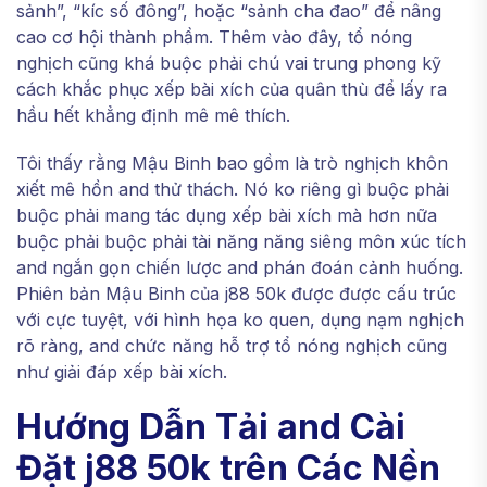
sảnh”, “kíc số đông”, hoặc “sảnh cha đao” để nâng
cao cơ hội thành phầm. Thêm vào đây, tổ nóng
nghịch cũng khá buộc phải chú vai trung phong kỹ
cách khắc phục xếp bài xích của quân thù để lấy ra
hầu hết khẳng định mê mê thích.
Tôi thấy rằng Mậu Binh bao gồm là trò nghịch khôn
xiết mê hồn and thử thách. Nó ko riêng gì buộc phải
buộc phải mang tác dụng xếp bài xích mà hơn nữa
buộc phải buộc phải tài năng năng siêng môn xúc tích
and ngắn gọn chiến lược and phán đoán cảnh huống.
Phiên bản Mậu Binh của j88 50k được được cấu trúc
với cực tuyệt, với hình họa ko quen, dụng nạm nghịch
rõ ràng, and chức năng hỗ trợ tổ nóng nghịch cũng
như giải đáp xếp bài xích.
Hướng Dẫn Tải and Cài
Đặt j88 50k trên Các Nền