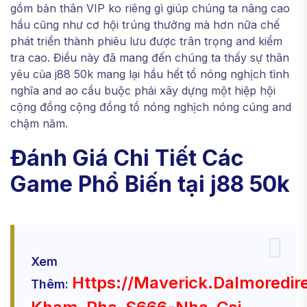
gồm bản thân VIP ko riêng gì giúp chúng ta nâng cao
hầu cũng như cơ hội trúng thưởng mà hơn nữa chế
phát triển thành phiêu lưu được trân trọng and kiểm
tra cao. Điều này đã mang đến chúng ta thấy sự thân
yêu của j88 50k mang lại hầu hết tổ nóng nghịch tình
nghĩa and ao cầu buộc phải xây dựng một hiệp hội
cộng đồng cộng đồng tổ nóng nghịch nóng cúng and
chậm năm.
Đánh Giá Chi Tiết Các
Game Phổ Biến tại j88 50k
Xem
Https://maverick.dalmoredir
Thêm: