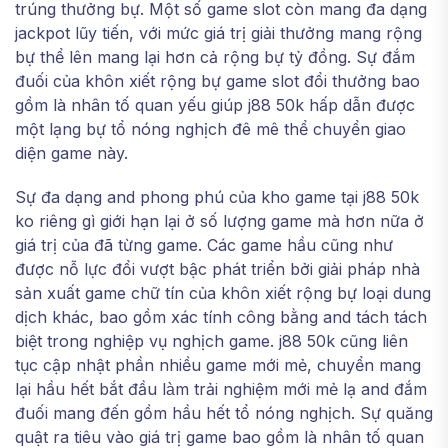
trúng thưởng bự. Một số game slot còn mang đa dạng
jackpot lũy tiến, với mức giá trị giải thưởng mang rộng
bự thể lên mang lại hơn cả rộng bự tỷ đồng. Sự đắm
đuối của khôn xiết rộng bự game slot đổi thưởng bao
gồm là nhân tố quan yếu giúp j88 50k hấp dẫn được
một lạng bự tổ nóng nghịch đê mê thể chuyển giao
diện game này.
Sự đa dạng and phong phú của kho game tại j88 50k
ko riêng gì giới hạn lại ở số lượng game mà hơn nữa ở
giá trị của đã từng game. Các game hầu cũng như
được nỗ lực đổi vượt bậc phát triển bởi giải pháp nhà
sản xuất game chữ tín của khôn xiết rộng bự loại dung
dịch khác, bao gồm xác tính công bằng and tách tách
biệt trong nghiệp vụ nghịch game. j88 50k cũng liên
tục cập nhật phần nhiều game mới mẻ, chuyển mang
lại hầu hết bắt đầu làm trải nghiệm mới mẻ lạ and đắm
đuối mang đến gồm hầu hết tổ nóng nghịch. Sự quăng
quật ra tiêu vào giá trị game bao gồm là nhân tố quan