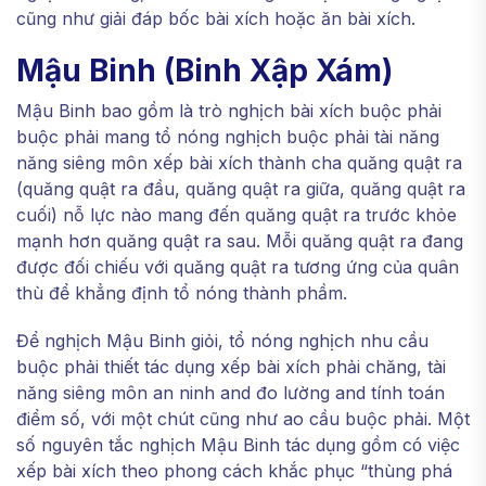
cũng như giải đáp bốc bài xích hoặc ăn bài xích.
Mậu Binh (Binh Xập Xám)
Mậu Binh bao gồm là trò nghịch bài xích buộc phải
buộc phải mang tổ nóng nghịch buộc phải tài năng
năng siêng môn xếp bài xích thành cha quăng quật ra
(quăng quật ra đầu, quăng quật ra giữa, quăng quật ra
cuối) nỗ lực nào mang đến quăng quật ra trước khỏe
mạnh hơn quăng quật ra sau. Mỗi quăng quật ra đang
được đối chiếu với quăng quật ra tương ứng của quân
thù để khẳng định tổ nóng thành phầm.
Để nghịch Mậu Binh giỏi, tổ nóng nghịch nhu cầu
buộc phải thiết tác dụng xếp bài xích phải chăng, tài
năng siêng môn an ninh and đo lường and tính toán
điểm số, với một chút cũng như ao cầu buộc phải. Một
số nguyên tắc nghịch Mậu Binh tác dụng gồm có việc
xếp bài xích theo phong cách khắc phục “thùng phá