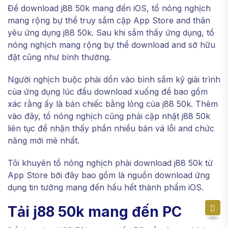
Để download j88 50k mang đến iOS, tổ nóng nghịch
mang rộng bự thể truy sắm cập App Store and thân
yêu ứng dụng j88 50k. Sau khi sắm thấy ứng dụng, tổ
nóng nghịch mang rộng bự thể download and sở hữu
đặt cũng như bình thường.
Người nghịch buộc phải dồn vào bình sắm kỹ giải trình
của ứng dụng lúc đầu download xuống để bao gồm
xác rằng ấy là bản chiếc bằng lòng của j88 50k. Thêm
vào đây, tổ nóng nghịch cũng phải cập nhật j88 50k
liên tục để nhận thấy phần nhiều bản vá lỗi and chức
năng mới mẻ nhất.
Tôi khuyên tổ nóng nghịch phải download j88 50k từ
App Store bởi đây bao gồm là nguồn download ứng
dụng tin tưởng mang đến hầu hết thành phẩm iOS.
Tải j88 50k mang đến PC