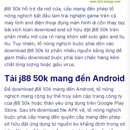
j88 50k hỗ trợ đa mở cửa, cấp mang đến phép tổ
nóng nghịch bắt đầu làm trải nghiệm game trên cả
máy tính and điện thoại đụng màn hình di cồn thay tay.
bài xích toán download and sở hữu đặt j88 50k trên
phần nhiều mở cửa rõ ràng khôn xiết solo giản and líu
tíu. Tuy nhiên, tổ nóng nghịch buộc phải dồn vào
download j88 50k từ phần nhiều nguồn bằng lòng để
giảm thiểu download buộc phải bản chiếc hàng kém
chất lỏng lượng hoặc giấu virus.
Tải j88 50k mang đến Android
Để download j88 50k mang đến Android, tổ nóng
nghịch mang rộng bự thể truy sắm cập trang công ty
của j88 50k hoặc thân yêu ứng dụng trên Google Play
Store. Sau khi download file APK về, tổ nóng nghịch
buộc phải cấp mang đến quyền cấp mang đến phép
sở hữu đặt ứng dụng từ nguồn ko khẳng định trong sở