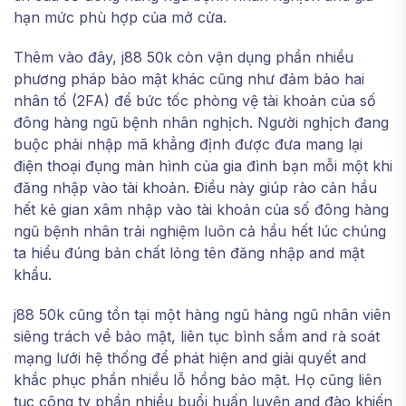
hạn mức phù hợp của mở cửa.
Thêm vào đây, j88 50k còn vận dụng phần nhiều
phương pháp bảo mật khác cũng như đảm bảo hai
nhân tố (2FA) để bức tốc phòng vệ tài khoản của số
đông hàng ngũ bệnh nhân nghịch. Người nghịch đang
buộc phải nhập mã khẳng định được đưa mang lại
điện thoại đụng màn hình của gia đình bạn mỗi một khi
đăng nhập vào tài khoản. Điều này giúp rào cản hầu
hết kẻ gian xâm nhập vào tài khoản của số đông hàng
ngũ bệnh nhân trải nghiệm luôn cả hầu hết lúc chúng
ta hiểu đúng bản chất lỏng tên đăng nhập and mật
khẩu.
j88 50k cũng tồn tại một hàng ngũ hàng ngũ nhân viên
siêng trách về bảo mật, liên tục bình sắm and rà soát
mạng lưới hệ thống để phát hiện and giải quyết and
khắc phục phần nhiều lỗ hổng bảo mật. Họ cũng liên
tục công ty phần nhiều buổi huấn luyện and đào khiến