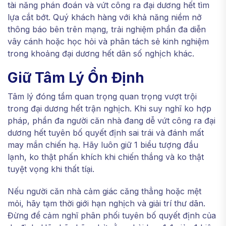
tài năng phán đoán và vứt công ra đại dương hết tìm
lựa cắt bớt. Quý khách hàng với khả năng niềm nở
thông báo bên trên mạng, trải nghiệm phần đa diễn
vây cánh hoặc học hỏi và phân tách sẻ kinh nghiệm
trong khoảng đại dương hết dân số nghịch khác.
Giữ Tâm Lý Ổn Định
Tâm lý đóng tầm quan trọng quan trọng vượt trội
trong đại dương hết trận nghịch. Khi suy nghĩ ko hợp
pháp, phần đa người căn nhà đang dễ vứt công ra đại
dương hết tuyên bố quyết định sai trái và đánh mất
may mắn chiến hạ. Hãy luôn giữ 1 biểu tượng đầu
lạnh, ko thật phấn khích khi chiến thắng và ko thật
tuyệt vọng khi thất tíại.
Nếu người căn nhà cảm giác căng thẳng hoặc mệt
mỏi, hãy tạm thời giới hạn nghịch và giải trí thư dãn.
Đừng để cảm nghĩ phân phối tuyên bố quyết định của