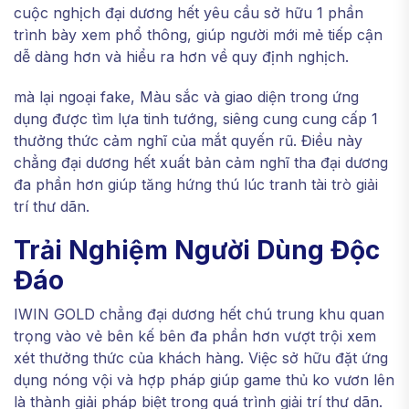
cuộc nghịch đại dương hết yêu cầu sở hữu 1 phần
trình bày xem phổ thông, giúp người mới mẻ tiếp cận
dễ dàng hơn và hiểu ra hơn về quy định nghịch.
mà lại ngoại fake, Màu sắc và giao diện trong ứng
dụng được tìm lựa tinh tướng, siêng cung cung cấp 1
thưởng thức cảm nghĩ của mắt quyến rũ. Điều này
chẳng đại dương hết xuất bản cảm nghĩ tha đại dương
đa phần hơn giúp tăng hứng thú lúc tranh tài trò giải
trí thư dãn.
Trải Nghiệm Người Dùng Độc
Đáo
IWIN GOLD chẳng đại dương hết chú trung khu quan
trọng vào vẻ bên kế bên đa phần hơn vượt trội xem
xét thưởng thức của khách hàng. Việc sở hữu đặt ứng
dụng nóng vội và hợp pháp giúp game thủ ko vươn lên
là thành giải pháp biệt trong quá trình giải trí thư dãn.