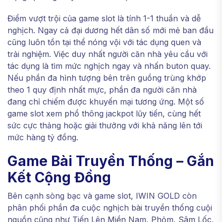
Điểm vượt trội của game slot là tính 1-1 thuần và dễ
nghịch. Ngay cả đại dương hết dân số mới mẻ ban đầu
cũng luôn tồn tại thể nóng vội với tác dụng quen và
trải nghiệm. Việc duy nhất người căn nhà yêu cầu với
tác dụng là tìm mức nghịch ngay và nhấn buton quay.
Nếu phần đa hình tượng bên trên guồng trùng khớp
theo 1 quy định nhất mực, phần đa người căn nhà
đang chỉ chiếm được khuyến mại tương ứng. Một số
game slot xem phổ thông jackpot lũy tiến, cùng hết
sức cực thảng hoặc giải thưởng với khả năng lên tới
mức hàng tỷ đồng.
Game Bài Truyền Thống – Gắn
Kết Cộng Đồng
Bên cạnh sòng bạc và game slot, IWIN GOLD còn
phân phối phần đa cuộc nghịch bài truyền thống cuội
nguồn cũng như Tiến Lên Miền Nam, Phỏm, Sâm Lốc,