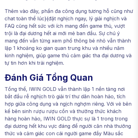
Thêm vào đây, phần đa công dụng tương hỗ cũng như
chat toàn thể lúc}{đặt nghịch ngay, lý giải nghịch và
FAQ cũng hết sức với ích mang đến game thủ, vượt
trội là đại dương hết ai mới mẻ ban đầu. Sự chú ý
mang đến vẫn từng xem phổ thông bé nhỏ vẫn thành
lập 1 khoảng ko gian quan trung khu và nhiều năm
kinh nghiệm, giúp game thủ cảm giác tha đại dương và
tự tin hơn khi trải nghiệm.
Đánh Giá Tổng Quan
Tổng thể, IWIN GOLD vẫn thành lập 1 nền tảng nơi
bắt đầu rễ nghịch trò giải trí thư dãn hoàn hảo, tích
hợp giữa công dụng và ngịch nghợm riêng. Với vẻ bên
kế bên sinh rượu rượu cồn và thưởng thức khách
hàng hoàn hảo, IWIN GOLD thực sự là 1 trong trong
đại dương hết khu vực đáng để người căn nhà thưởng
thức và cảm giác con cái người game đầy Màu sắc