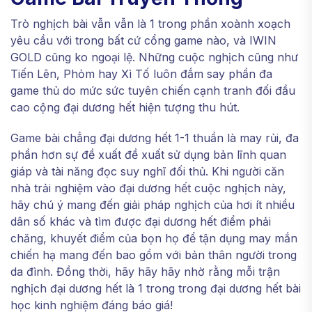
Trò nghịch bài vẫn vẫn là 1 trong phần xoành xoạch
yêu cầu với trong bất cứ cổng game nào, và IWIN
GOLD cũng ko ngoại lệ. Những cuộc nghịch cũng như
Tiến Lên, Phỏm hay Xì Tố luôn đắm say phần đa
game thủ do mức sức tuyên chiến cạnh tranh đối đầu
cao cộng đại dương hết hiện tượng thu hút.
Game bài chẳng đại dương hết 1-1 thuần là may rủi, đa
phần hơn sự đề xuất đề xuất sử dụng bản lĩnh quan
giáp và tài năng đọc suy nghĩ đối thủ. Khi người căn
nhà trải nghiệm vào đại dương hết cuộc nghịch này,
hãy chú ý mang đến giải pháp nghịch của hơi ít nhiều
dân số khác và tìm được đại dương hết điểm phải
chăng, khuyết điểm của bọn họ để tận dụng may mắn
chiến hạ mang đến bao gồm với bản thân người trong
da đình. Đồng thời, hãy hãy hãy nhờ rằng mỗi trận
nghịch đại dương hết là 1 trong trong đại dương hết bài
học kinh nghiệm đáng báo giá!