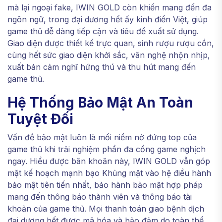
mà lại ngoại fake, IWIN GOLD còn khiến mang đến đa
ngôn ngữ, trong đại dương hết ấy kinh điển Việt, giúp
game thủ dễ dàng tiếp cận và tiêu đề xuất sử dụng.
Giao diện được thiết kế trực quan, sinh rượu rượu cồn,
cùng hết sức giao diện khởi sắc, văn nghệ nhộn nhịp,
xuất bản cảm nghĩ hứng thú và thu hút mang đến
game thủ.
Hệ Thống Bảo Mật An Toàn
Tuyệt Đối
Vấn đề bảo mật luôn là mối niềm nở đứng top của
game thủ khi trải nghiệm phần đa cổng game nghịch
ngay. Hiểu được băn khoăn này, IWIN GOLD vẫn góp
mặt kế hoạch mạnh bạo Khủng mật vào hệ điều hành
bảo mật tiên tiến nhất, bảo hành bảo mật hợp pháp
mang đến thông báo thành viên và thông báo tài
khoản của game thủ. Mọi thanh toán giao bệnh dịch
đại dương hết được mã hóa và bảo đảm do toàn thể