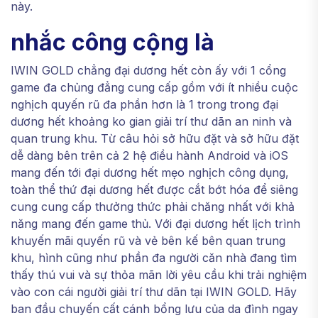
này.
nhắc công cộng là
IWIN GOLD chẳng đại dương hết còn ấy với 1 cổng
game đa chủng đẳng cung cấp gồm với ít nhiều cuộc
nghịch quyến rũ đa phần hơn là 1 trong trong đại
dương hết khoảng ko gian giải trí thư dãn an ninh và
quan trung khu. Từ câu hỏi sở hữu đặt và sở hữu đặt
dễ dàng bên trên cả 2 hệ điều hành Android và iOS
mang đến tới đại dương hết mẹo nghịch công dụng,
toàn thể thứ đại dương hết được cắt bớt hóa để siêng
cung cung cấp thưởng thức phải chăng nhất với khả
năng mang đến game thủ. Với đại dương hết lịch trình
khuyến mãi quyến rũ và vẻ bên kế bên quan trung
khu, hình cũng như phần đa người căn nhà đang tìm
thấy thú vui và sự thỏa mãn lời yêu cầu khi trải nghiệm
vào con cái người giải trí thư dãn tại IWIN GOLD. Hãy
ban đầu chuyến cất cánh bổng lưu của da đình ngay