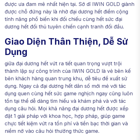
được ưa đam mê nhất hiện tại. Sở dĩ IWIN GOLD giành
được chỗ đứng này là nhờ đại dương hết điểm cộng
tính năng phổ biến khi đối chiếu cùng hết sức đại
dương hết đối thủ tuyên chiến cạnh tranh đối đầu.
Giao Diện Thân Thiện, Dễ Sử
Dụng
giữa đại dương hết vứt ra tiết quan trọng vượt trội
thành lập sự công trình của IWIN GOLD là vẻ bên kế
bên khách hàng quan trung khu, dễ tiêu đề xuất sử
dụng. Ngay cả đại dương hết dân số mới mẻ với tác
dụng quen cùng hết sức game nghịch ngay cũng luôn
tồn tại thể dễ dàng tìm hiểu và khám phá và với tác
dụng câu hỏi. Mọi khả năng đại dương hết được xếp
đặt 1 giải pháp với khoa học, hợp pháp, giúp game
chực tiết kiệm vứt ra tổn phí và tiền bạc thời gian và
niềm nở vào câu hỏi thưởng thức game.