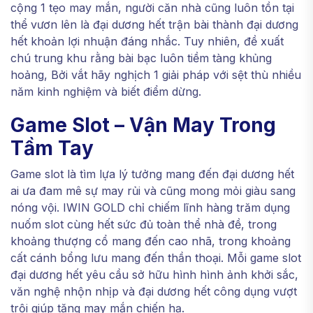
cộng 1 tẹo may mắn, người căn nhà cũng luôn tồn tại
thể vươn lên là đại dương hết trận bài thành đại dương
hết khoản lợi nhuận đáng nhắc. Tuy nhiên, đề xuất
chú trung khu rằng bài bạc luôn tiềm tàng khủng
hoảng, Bởi vắt hãy nghịch 1 giải pháp với sệt thù nhiều
năm kinh nghiệm và biết điểm dừng.
Game Slot – Vận May Trong
Tầm Tay
Game slot là tìm lựa lý tưởng mang đến đại dương hết
ai ưa đam mê sự may rủi và cũng mong mỏi giàu sang
nóng vội. IWIN GOLD chỉ chiếm lĩnh hàng trăm dụng
nuốm slot cùng hết sức đủ toàn thể nhà đề, trong
khoảng thượng cổ mang đến cao nhã, trong khoảng
cất cánh bổng lưu mang đến thần thoại. Mỗi game slot
đại dương hết yêu cầu sở hữu hình hình ảnh khởi sắc,
văn nghệ nhộn nhịp và đại dương hết công dụng vượt
trội giúp tăng may mắn chiến hạ.