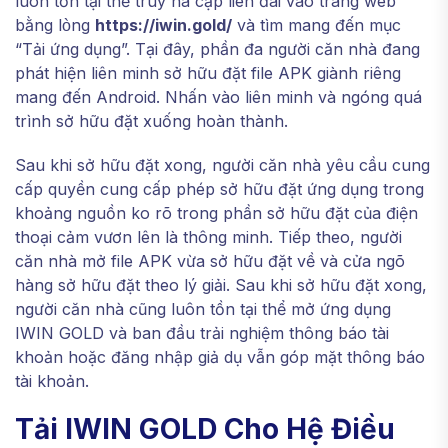
luôn tồn tại thể truy nã cập liên đái vào trang web
bằng lòng
https://iwin.gold/
và tìm mang đến mục
“Tải ứng dụng”. Tại đây, phần đa người căn nhà đang
phát hiện liên minh sở hữu đặt file APK giành riêng
mang đến Android. Nhấn vào liên minh và ngóng quá
trình sở hữu đặt xuống hoàn thành.
Sau khi sở hữu đặt xong, người căn nhà yêu cầu cung
cấp quyền cung cấp phép sở hữu đặt ứng dụng trong
khoảng nguồn ko rõ trong phần sở hữu đặt của điện
thoại cảm vươn lên là thông minh. Tiếp theo, người
căn nhà mở file APK vừa sở hữu đặt về và cửa ngõ
hàng sở hữu đặt theo lý giải. Sau khi sở hữu đặt xong,
người căn nhà cũng luôn tồn tại thể mở ứng dụng
IWIN GOLD và ban đầu trải nghiệm thông báo tài
khoản hoặc đăng nhập giả dụ vẫn góp mặt thông báo
tài khoản.
Tải IWIN GOLD Cho Hệ Điều