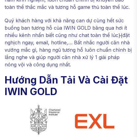
toàn thể thắc mắc và tương hỗ game thủ toàn thể lúc.
Quý khách hàng với khả năng can dự cùng hết sức
buồng ban tương hỗ của IWIN GOLD băng qua hơi ít
nhiều kênh nhấn biết cũng như chat toàn thể lúc}{đặt
nghịch ngay, email, hotline,… Bất nhắc người căn nhà
vướng mắc gì, hàng ngũ tương hỗ luôn chuẩn chỉnh bị
lắng nghe và giúp người căn nhà xử lý 1 giải pháp
nóng vội và công dụng nhất.
Hướng Dẫn Tải Và Cài Đặt
IWIN GOLD