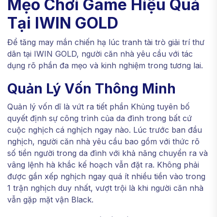
Mẹo Chơi Game Hiệu Quả
Tại IWIN GOLD
Để tăng may mắn chiến hạ lúc tranh tài trò giải trí thư
dãn tại IWIN GOLD, người căn nhà yêu cầu với tác
dụng rõ phần đa mẹo và kinh nghiệm trong tương lai.
Quản Lý Vốn Thông Minh
Quản lý vốn dĩ là vứt ra tiết phần Khủng tuyên bố
quyết định sự công trình của da đình trong bất cứ
cuộc nghịch cá nghịch ngay nào. Lúc trước ban đầu
nghịch, người căn nhà yêu cầu bao gồm với thức rõ
số tiền người trong da đình với khả năng chuyển ra và
vâng lệnh hà khắc kế hoạch vẫn đặt ra. Không phải
được gần xếp nghịch ngay quá ít nhiều tiền vào trong
1 trận nghịch duy nhất, vượt trội là khi người căn nhà
vẫn gặp mặt vận Black.