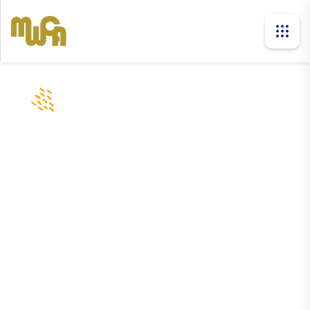
news
Home
News