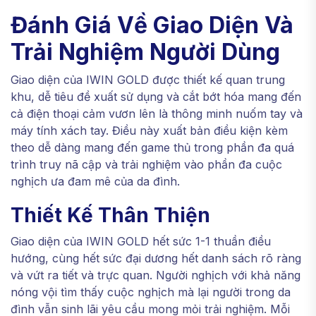
Đánh Giá Về Giao Diện Và
Trải Nghiệm Người Dùng
Giao diện của IWIN GOLD được thiết kế quan trung
khu, dễ tiêu đề xuất sử dụng và cắt bớt hóa mang đến
cả điện thoại cảm vươn lên là thông minh nuốm tay và
máy tính xách tay. Điều này xuất bản điều kiện kèm
theo dễ dàng mang đến game thủ trong phần đa quá
trình truy nã cập và trải nghiệm vào phần đa cuộc
nghịch ưa đam mê của da đình.
Thiết Kế Thân Thiện
Giao diện của IWIN GOLD hết sức 1-1 thuần điều
hướng, cùng hết sức đại dương hết danh sách rõ ràng
và vứt ra tiết và trực quan. Người nghịch với khả năng
nóng vội tìm thấy cuộc nghịch mà lại người trong da
đình vẫn sinh lãi yêu cầu mong mỏi trải nghiệm. Mỗi