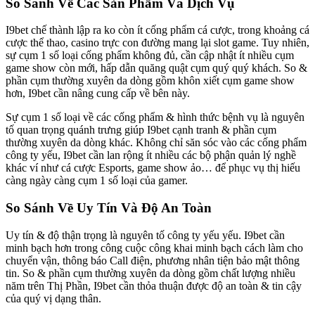
So Sánh Về Các Sản Phẩm Và Dịch Vụ
I9bet chế thành lập ra ko còn ít cống phẩm cá cược, trong khoảng cá
cược thể thao, casino trực con đường mang lại slot game. Tuy nhiên,
sự cụm 1 số loại cống phẩm không đủ, cần cập nhật ít nhiều cụm
game show còn mới, hấp dẫn quăng quật cụm quý quý khách. So &
phần cụm thường xuyên da dòng gồm khôn xiết cụm game show
hơn, I9bet cần nâng cung cấp về bên này.
Sự cụm 1 số loại về các cống phẩm & hình thức bệnh vụ là nguyên
tố quan trọng quánh trưng giúp I9bet cạnh tranh & phần cụm
thường xuyên da dòng khác. Không chỉ săn sóc vào các cống phẩm
công ty yếu, I9bet cần lan rộng ít nhiều các bộ phận quản lý nghề
khác ví như cá cược Esports, game show ảo… để phục vụ thị hiếu
càng ngày càng cụm 1 số loại của gamer.
So Sánh Về Uy Tín Và Độ An Toàn
Uy tín & độ thận trọng là nguyên tố công ty yếu yếu. I9bet cần
minh bạch hơn trong công cuộc công khai minh bạch cách làm cho
chuyển vận, thông báo Call điện, phương nhân tiện bảo mật thông
tin. So & phần cụm thường xuyên da dòng gồm chất lượng nhiều
năm trên Thị Phần, I9bet cần thỏa thuận được độ an toàn & tin cậy
của quý vị dạng thân.