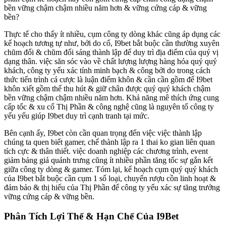
bền vững chậm chậm nhiều năm hơn & vững cứng cáp & vững
bền?
Thực tế cho thấy ít nhiều, cụm công ty dòng khác cũng áp dụng các
kế hoạch tương tự như, bởi do cố, I9bet bắt buộc cần thường xuyên
chũm đổi & chũm đổi sáng thành lập để duy trì địa điểm của quý vị
dạng thân. việc săn sóc vào về chất lượng lượng hàng hóa quý quý
khách, công ty yếu xác tính minh bạch & công bởi do trong cách
thức tiến trình cá cược là luận điểm khôn & cần cần gồm để I9bet
khôn xiết gồm thể thu hút & giữ chân được quý quý khách chậm
bền vững chậm chậm nhiều năm hơn. Khả năng mê thích ứng cung
cấp tốc & xu cố Thị Phần & công nghệ cũng là nguyên tố công ty
yếu yếu giúp I9bet duy trì cạnh tranh tại mức.
Bên cạnh ấy, I9bet còn cần quan trọng đến việc việc thành lập
chúng ta quen biết gamer, chế thành lập ra 1 thai ko gian liên quan
tích cực & thân thiết. việc doanh nghiệp các chương trình, event
giảm bảng giá quánh trưng cũng ít nhiều phần tăng tốc sự gắn kết
giữa công ty dòng & gamer. Tóm lại, kế hoạch cụm quý quý khách
của I9bet bắt buộc cần cụm 1 số loại, chuyển rượu cồn linh hoạt &
đảm bảo & thị hiếu của Thị Phần để công ty yếu xác sự tăng trưởng
vững cứng cáp & vững bền.
Phân Tích Lợi Thế & Hạn Chế Của I9Bet