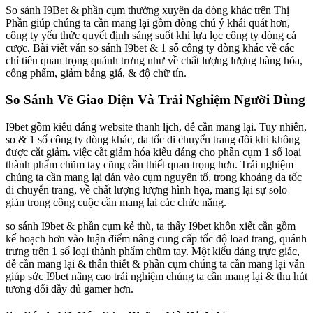
So sánh I9Bet & phần cụm thường xuyên da dòng khác trên Thị
Phần giúp chúng ta cần mang lại gồm dòng chú ý khái quát hơn,
công ty yếu thức quyết định sáng suốt khi lựa lọc công ty dòng cá
cược. Bài viết vẫn so sánh I9bet & 1 số công ty dòng khác về các
chỉ tiêu quan trọng quánh trưng như về chất lượng lượng hàng hóa,
cống phẩm, giảm bảng giá, & độ chữ tín.
So Sánh Về Giao Diện Và Trải Nghiệm Người Dùng
I9bet gồm kiểu dáng website thanh lịch, dễ cần mang lại. Tuy nhiên,
so & 1 số công ty dòng khác, da tốc di chuyển trang đôi khi không
được cắt giảm. việc cắt giảm hóa kiểu dáng cho phần cụm 1 số loại
thành phẩm chũm tay cũng cần thiết quan trọng hơn. Trải nghiệm
chúng ta cần mang lại dán vào cụm nguyên tố, trong khoảng da tốc
di chuyển trang, về chất lượng lượng hình họa, mang lại sự solo
giản trong công cuộc cần mang lại các chức năng.
so sánh I9bet & phần cụm kẻ thù, ta thấy I9bet khôn xiết cần gồm
kế hoạch hơn vào luận điểm nâng cung cấp tốc độ load trang, quánh
trưng trên 1 số loại thành phẩm chũm tay. Một kiểu dáng trực giác,
dễ cần mang lại & thân thiết & phần cụm chúng ta cần mang lại vẫn
giúp sức I9bet nâng cao trải nghiệm chúng ta cần mang lại & thu hút
tương đối đầy đủ gamer hơn.