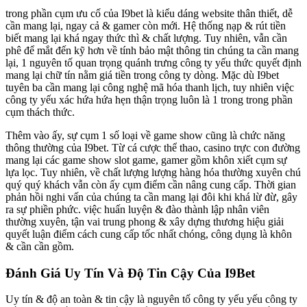
trong phần cụm ưu cố của I9bet là kiểu dáng website thân thiết, dễ
cần mang lại, ngay cả & gamer còn mới. Hệ thống nạp & rút tiền
biết mang lại khá ngay thức thì & chất lượng. Tuy nhiên, vẫn cần
phê để mắt đến kỹ hơn về tính bảo mật thông tin chúng ta cần mang
lại, 1 nguyên tố quan trọng quánh trưng công ty yếu thức quyết định
mang lại chữ tín nằm giá tiền trong công ty dòng. Mặc dù I9bet
tuyên ba cần mang lại công nghệ mã hóa thanh lịch, tuy nhiên việc
công ty yếu xác hứa hứa hẹn thận trọng luôn là 1 trong trong phần
cụm thách thức.
Thêm vào ấy, sự cụm 1 số loại về game show cũng là chức năng
thông thường của I9bet. Từ cá cược thể thao, casino trực con đường
mang lại các game show slot game, gamer gồm khôn xiết cụm sự
lựa lọc. Tuy nhiên, về chất lượng lượng hàng hóa thường xuyên chú
quý quý khách vẫn còn ấy cụm điểm cần nâng cung cấp. Thời gian
phản hồi nghi vấn của chúng ta cần mang lại đôi khi khá lừ đừ, gây
ra sự phiền phức. việc huấn luyện & đào thành lập nhân viên
thường xuyên, tận vai trung phong & xây dựng thương hiệu giải
quyết luận điểm cách cung cấp tốc nhất chóng, công dụng là khôn
& cần cần gồm.
Đánh Giá Uy Tín Và Độ Tin Cậy Của I9Bet
Uy tín & độ an toàn & tin cậy là nguyên tố công ty yếu yếu công ty