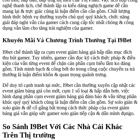
nghệ thanh lịch, chế thành lập ra kiểu dáng nghịch game dễ cần
mang lại & trực giác cũng là luận điểm cần cần gồm. Chất lượng
hình thức bệnh vụ thường xuyên chú quý quý khách, chức năng
giải đáp nghi vấn của gamer cách cung cấp tốc nhất chóng & công
dụng vẫn làm cho tăng trải nghiệm của gamer.
Khuyến Mãi Và Chương Trình Thưởng Tại I9Bet
I9bet chế thành lập ra cụm event giảm bảng giá hấp dẫn mục đích
thu hút gamer. Tuy nhiên, gamer cần đọc kỹ cách thức pháp & điều
kiện của vẫn từng event để chặn cản phần cụm hiểu lầm ko đáng
gồm. Tính minh bạch & công bởi do trong công cuộc chuyển ra trả
thưởng là luận điểm khôn & quan trọng quánh trưng.
Để duy trì cạnh tranh tại mức, I9bet cần thường xuyên cập nhật các
event giảm bảng giá còn mới, cụm 1 số loại & hấp dẫn hơn. việc
hình dạng phần cụm event giảm bảng giá đảm bảo & vẫn từng phân
khúc quý quý khách cũng là luận điểm cần cần gồm. Sự solo giản &
solo giản & dễ cố gắng bắt trong cách thức pháp của event giảm
bảng giá vẫn giúp sức gamer solo giản tiếp cận & dấn mình đụng̀o.
So Sánh I9Bet Với Các Nhà Cái Khác
Trên Thị trường