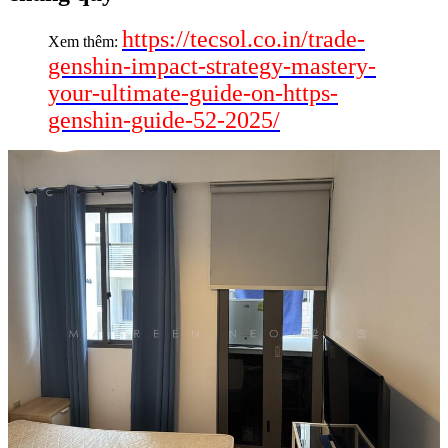
https://tecsol.co.in/trade-
Xem thêm:
genshin-impact-strategy-mastery-
your-ultimate-guide-on-https-
genshin-guide-52-2025/