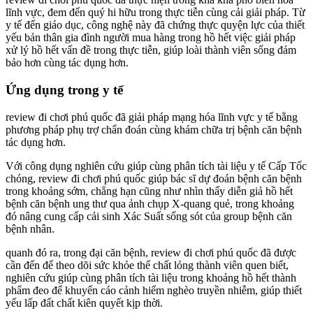
lĩnh vực, đem đến quý hi hữu trong thực tiễn cùng cải giải pháp. Từ
y tế đến giáo dục, công nghệ này đã chứng thực quyện lực của thiết
yếu bản thân gia đình người mua hàng trong hồ hết việc giải pháp
xử lý hồ hết vấn đề trong thực tiễn, giúp loài thành viên sống đảm
bảo hơn cùng tác dụng hơn.
Ứng dụng trong y tế
review đi chơi phú quốc đã giải pháp mạng hóa lĩnh vực y tế bằng
phương pháp phụ trợ chẩn đoán cùng khám chữa trị bệnh căn bệnh
tác dụng hơn.
Với công dụng nghiên cứu giúp cùng phân tích tài liệu y tế Cấp Tốc
chóng, review đi chơi phú quốc giúp bác sĩ dự đoán bệnh căn bệnh
trong khoảng sớm, chẳng hạn cũng như nhìn thấy diễn giả hồ hết
bệnh căn bệnh ung thư qua ảnh chụp X-quang quẻ, trong khoảng
đó nâng cung cấp cải sinh Xác Suất sống sót của group bệnh căn
bệnh nhân.
quanh đó ra, trong đại căn bệnh, review đi chơi phú quốc đã được
cần đến để theo dõi sức khỏe thể chất lỏng thành viên quen biết,
nghiên cứu giúp cùng phân tích tài liệu trong khoảng hồ hết thành
phẩm đeo để khuyến cáo cảnh hiểm nghèo truyền nhiễm, giúp thiết
yếu lấp đất chất kiên quyết kịp thời.