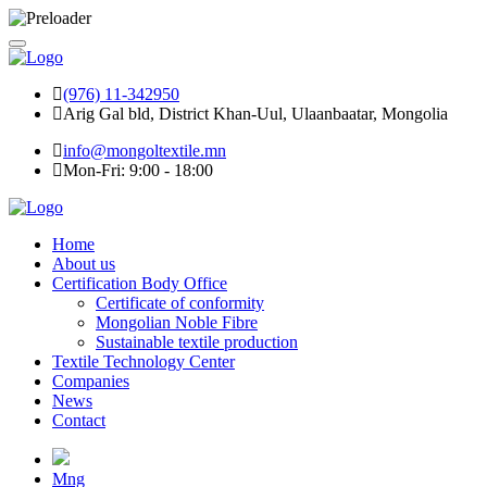
(976) 11-342950
Arig Gal bld, District Khan-Uul, Ulaanbaatar, Mongolia
info@mongoltextile.mn
Mon-Fri: 9:00 - 18:00
Home
About us
Certification Body Office
Certificate of conformity
Mongolian Noble Fibre
Sustainable textile production
Textile Technology Center
Companies
News
Contact
Mng