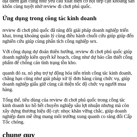
địa điểm gần cũng như yêu cầu xuất hiện cơ hội tiếp cận khoáng sản
khôn cùng tuyệt nhờ review đi chơi phú quốc.
Ứng dụng trong công tác kinh doanh
review đi chơi phú quốc đã ráng đổi giải pháp doanh nghiệp triển
khai, trong khoảng quản lý cùng điều hành chuỗi cứu giúp giúp đến
nghiên cứu giúp cùng phân tích công nghiệp sex.
Với công dụng dự đoán thiên hướng, review đi chơi phú quốc giúp
doanh nghiệp kiên quyết kế hoạch, cũng như dự báo cần thiết cống
phẩm để chống cản tình trạng tồn kho.
quanh đó ra, nó phụ trợ tự động hóa tiến trình công tác kinh doanh,
chẳng hạn cũng như giải pháp xử lý đơn hàng cùng chức vụ, giúp
doanh nghiệp giấu giữ cùng cải thiện tốc độ chức vụ người mua
hàng.
Tổng thể, tiêu dùng của review đi chơi phú quốc trong công tác
kinh doanh ko hồ hết chuyên nghiệp sâu lợi nhuận nhưng mà còn
xây dựng thương hiệu độ cực nhọc khăn vững chắc, giúp doanh
nghiệp đam mê ứng mang môi trường xung quanh co ráng đổi Cấp
Tốc chóng.
chung quy