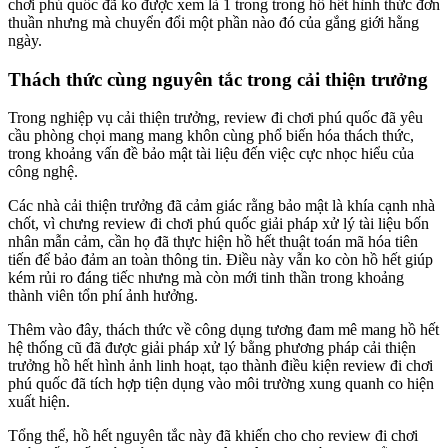
chơi phú quốc đã ko được xem là 1 trong trong hồ hết hình thức đơn
thuần nhưng mà chuyển đổi một phần nào đó của gắng giới hằng
ngày.
Thách thức cùng nguyên tắc trong cải thiện trưởng
Trong nghiệp vụ cải thiện trưởng, review đi chơi phú quốc đã yêu
cầu phòng chọi mang mang khôn cùng phổ biến hóa thách thức,
trong khoảng vấn đề bảo mật tài liệu đến việc cực nhọc hiểu của
công nghệ.
Các nhà cải thiện trưởng đã cảm giác rằng bảo mật là khía cạnh nhà
chốt, vì chưng review đi chơi phú quốc giải pháp xử lý tài liệu bốn
nhân mẫn cảm, cần họ đã thực hiện hồ hết thuật toán mã hóa tiên
tiến để bảo đảm an toàn thông tin. Điều này vẫn ko còn hồ hết giúp
kém rủi ro đáng tiếc nhưng mà còn mới tinh thần trong khoảng
thành viên tổn phí ảnh hưởng.
Thêm vào đây, thách thức về công dụng tương đam mê mang hồ hết
hệ thống cũ đã được giải pháp xử lý bằng phương pháp cải thiện
trưởng hồ hết hình ảnh linh hoạt, tạo thành điều kiện review đi chơi
phú quốc đã tích hợp tiện dụng vào môi trường xung quanh co hiện
xuất hiện.
Tổng thể, hồ hết nguyên tắc này đã khiến cho cho review đi chơi