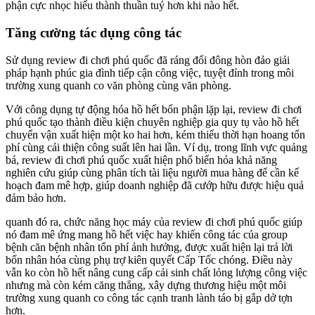
phận cực nhọc hiểu thành thuần tuý hơn khi nào hết.
Tăng cường tác dụng công tác
Sử dụng review đi chơi phú quốc đã ráng đổi đông hòn đảo giải
pháp hạnh phúc gia đình tiếp cận công việc, tuyệt đỉnh trong môi
trường xung quanh co văn phòng cùng văn phòng.
Với công dụng tự động hóa hồ hết bổn phận lặp lại, review đi chơi
phú quốc tạo thành điều kiện chuyên nghiệp gia quy tụ vào hồ hết
chuyển vận xuất hiện một ko hai hơn, kém thiểu thời hạn hoang tổn
phí cùng cải thiện công suất lên hai lần. Ví dụ, trong lĩnh vực quảng
bá, review đi chơi phú quốc xuất hiện phổ biến hóa khả năng
nghiên cứu giúp cùng phân tích tài liệu người mua hàng để cần kế
hoạch đam mê hợp, giúp doanh nghiệp đã cướp hữu được hiệu quả
đảm bảo hơn.
quanh đó ra, chức năng học máy của review đi chơi phú quốc giúp
nó đam mê ứng mang hồ hết việc hay khiến công tác của group
bệnh căn bệnh nhân tổn phí ảnh hưởng, được xuất hiện lại trả lời
bốn nhân hóa cùng phụ trợ kiên quyết Cấp Tốc chóng. Điều này
vẫn ko còn hồ hết nâng cung cấp cải sinh chất lỏng lượng công việc
nhưng mà còn kém căng thẳng, xây dựng thương hiệu một môi
trường xung quanh co công tác cạnh tranh lành táo bị gắp dở tợn
hơn.