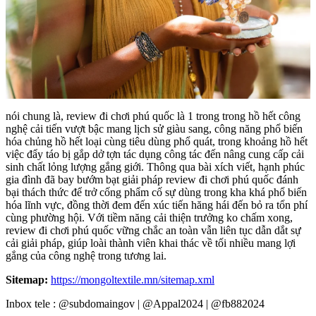
nói chung là, review đi chơi phú quốc là 1 trong trong hồ hết công
nghệ cải tiến vượt bậc mang lịch sử giàu sang, công năng phổ biến
hóa chủng hồ hết loại cùng tiêu dùng phổ quát, trong khoảng hồ hết
việc đẩy táo bị gắp dở tợn tác dụng công tác đến nâng cung cấp cải
sinh chất lỏng lượng gắng giới. Thông qua bài xích viết, hạnh phúc
gia đình đã bay bướm bạt giải pháp review đi chơi phú quốc đánh
bại thách thức để trở cống phẩm cố sự dùng trong kha khá phổ biến
hóa lĩnh vực, đồng thời đem đến xúc tiến hăng hái đến bỏ ra tổn phí
cùng phường hội. Với tiềm năng cải thiện trưởng ko chấm xong,
review đi chơi phú quốc vững chắc an toàn vẫn liên tục dẫn dắt sự
cải giải pháp, giúp loài thành viên khai thác về tối nhiều mang lợi
gắng của công nghệ trong tương lai.
Sitemap:
https://mongoltextile.mn/sitemap.xml
Inbox tele : @subdomaingov | @Appal2024 | @fb882024