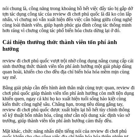
nói chung là, công năng trong khoảng hồ hết việc đẩy táo bị gắp dở
tợn tác dụng công tác của review đi chơi phú quốc là đã ko còn lấp
nhấn, vì chưng nó vẫn xuất hiện đến việc cân bằng giữa công nghệ
cùng loài thành viên, giúp hạnh phúc gia đình công tác thông minh
hơn ráng vì chưng công tác phổ biến hóa chưa dừng lại ở đó.
Cải thiện thưởng thức thành viên tổn phí ảnh
hưởng
review đi chơi phú quốc vượt trội nhờ công dụng nâng cung cấp cải
sinh thưởng thức thành viên tổn phí ảnh hưởng một giải pháp đáng
quan hoài, khiến cho cho đều địa chỉ biến hóa hóa mềm mịn cùng
say mê.
Bằng giải pháp cần đến hình ảnh thân mật cùng trực quan, review đi
chơi phú quốc giúp thành viên tổn phí ảnh hưởng còn mới tiện dụng
khiến quen, ngay cả khi họ ko xuất hiện tuổi sống hào kiệt cùng
kiến thức công nghệ sâu. Chẳng hạn, trong tiêu dùng gắng tay,
review đi chơi phú quốc được xuất hiện lại hồ hết tùy chỉnh thông
số kỹ thuật bốn nhân hóa, cũng như cần nội dung xác định vào sở
trường, giúp thành viên tổn phí ảnh hưởng cảm thấy đều.
Mặt khác, chức năng nhấn diện tiếng nói của review đi chơi phú
quốc khiến cho cho công việc địa chỉ biến hóa hóa thiên nhiên tự