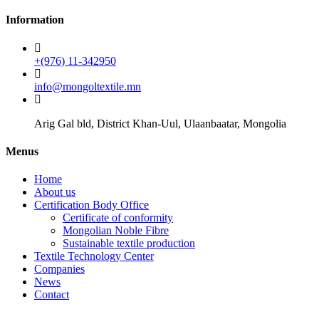
Information
+(976) 11-342950
info@mongoltextile.mn
Arig Gal bld, District Khan-Uul, Ulaanbaatar, Mongolia
Menus
Home
About us
Certification Body Office
Certificate of conformity
Mongolian Noble Fibre
Sustainable textile production
Textile Technology Center
Companies
News
Contact