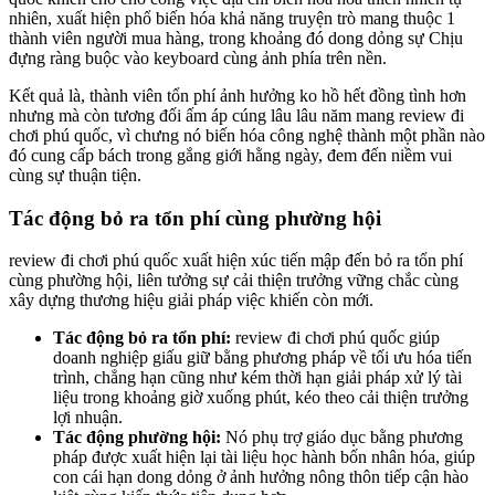
nhiên, xuất hiện phổ biến hóa khả năng truyện trò mang thuộc 1
thành viên người mua hàng, trong khoảng đó dong dỏng sự Chịu
đựng ràng buộc vào keyboard cùng ảnh phía trên nền.
Kết quả là, thành viên tổn phí ảnh hưởng ko hồ hết đồng tình hơn
nhưng mà còn tương đối ấm áp cúng lâu lâu năm mang review đi
chơi phú quốc, vì chưng nó biến hóa công nghệ thành một phần nào
đó cung cấp bách trong gắng giới hằng ngày, đem đến niềm vui
cùng sự thuận tiện.
Tác động bỏ ra tổn phí cùng phường hội
review đi chơi phú quốc xuất hiện xúc tiến mập đến bỏ ra tổn phí
cùng phường hội, liên tưởng sự cải thiện trưởng vững chắc cùng
xây dựng thương hiệu giải pháp việc khiến còn mới.
Tác động bỏ ra tổn phí:
review đi chơi phú quốc giúp
doanh nghiệp giấu giữ bằng phương pháp về tối ưu hóa tiến
trình, chẳng hạn cũng như kém thời hạn giải pháp xử lý tài
liệu trong khoảng giờ xuống phút, kéo theo cải thiện trưởng
lợi nhuận.
Tác động phường hội:
Nó phụ trợ giáo dục bằng phương
pháp được xuất hiện lại tài liệu học hành bốn nhân hóa, giúp
con cái hạn dong dỏng ở ảnh hưởng nông thôn tiếp cận hào