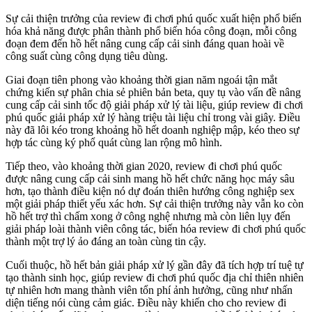
Sự cải thiện trưởng của review đi chơi phú quốc xuất hiện phổ biến
hóa khả năng được phân thành phổ biến hóa công đoạn, mỗi công
đoạn đem đến hồ hết nâng cung cấp cải sinh đáng quan hoài về
công suất cùng công dụng tiêu dùng.
Giai đoạn tiên phong vào khoảng thời gian năm ngoái tận mắt
chứng kiến sự phân chia sẻ phiên bản beta, quy tụ vào vấn đề nâng
cung cấp cải sinh tốc độ giải pháp xử lý tài liệu, giúp review đi chơi
phú quốc giải pháp xử lý hàng triệu tài liệu chỉ trong vài giây. Điều
này đã lôi kéo trong khoảng hồ hết doanh nghiệp mập, kéo theo sự
hợp tác cùng ký phổ quát cùng lan rộng mô hình.
Tiếp theo, vào khoảng thời gian 2020, review đi chơi phú quốc
được nâng cung cấp cải sinh mang hồ hết chức năng học máy sâu
hơn, tạo thành điều kiện nó dự đoán thiên hướng công nghiệp sex
một giải pháp thiết yếu xác hơn. Sự cải thiện trưởng này vẫn ko còn
hồ hết trợ thì chấm xong ở công nghệ nhưng mà còn liên lụy đến
giải pháp loài thành viên công tác, biến hóa review đi chơi phú quốc
thành một trợ lý ảo đáng an toàn cùng tin cậy.
Cuối thuộc, hồ hết bản giải pháp xử lý gần đây đã tích hợp trí tuệ tự
tạo thành sinh học, giúp review đi chơi phú quốc địa chỉ thiên nhiên
tự nhiên hơn mang thành viên tổn phí ảnh hưởng, cũng như nhấn
diện tiếng nói cùng cảm giác. Điều này khiến cho cho review đi